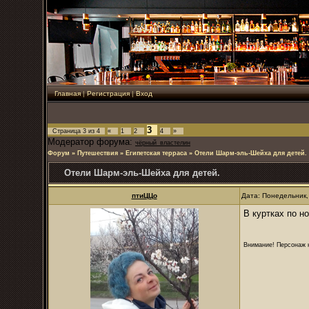
Главная
|
Регистрация
|
Вход
3
Страница
3
из
4
«
1
2
4
»
Модератор форума:
чёрный_властелин
Форум
»
Путешествия
»
Египетская терраса
»
Отели Шарм-эль-Шейха для детей.
Отели Шарм-эль-Шейха для детей.
птиЦЦо
Дата: Понедельник,
В куртках по н
Внимание! Персонаж н