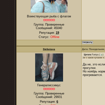
Воинствующая рыба с флагом
Группа: Проверенные
Сообщений:
45040
Репутация:
19
Статус:
Offline
Stefaniaya
Дата: Понедельник,
Цитата
Faniya
(
)
ни о каком купании и
Да не, это есл
прогулки.
Но ноябрь норм
прогревается.
Генералиссимус
Группа: Проверенные
Сообщений:
29931
Репутация:
6