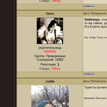
Статус:
Offline
Faniya
Дата: Понедельник,
Stefaniaya
, пт
то же самое, д
Я в Египте был
Ota. Panga. Fanya. (su
укротительница
Группа: Проверенные
Сообщений:
11983
Репутация:
1
Статус:
Offline
птиЦЦо
Дата: Понедельник,
Туристы купают
Внимание! Персонаж н