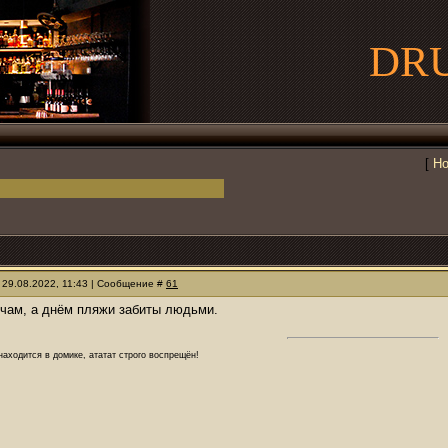
DR
[
Но
 29.08.2022, 11:43 | Сообщение #
61
очам, а днём пляжи забиты людьми.
аходится в домике, ататат строго воспрещён!