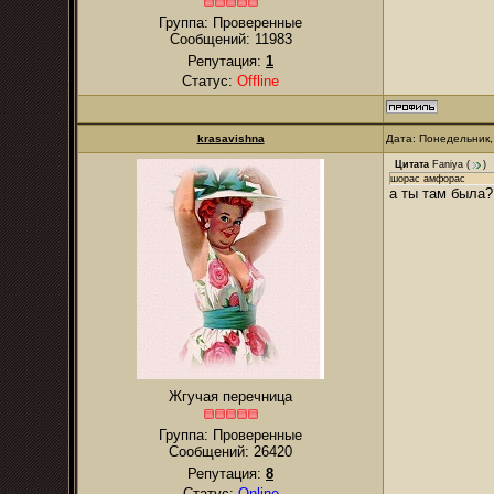
Группа: Проверенные
Сообщений:
11983
Репутация:
1
Статус:
Offline
krasavishna
Дата: Понедельник,
Цитата
Faniya
(
)
шорас амфорас
а ты там была?
Жгучая перечница
Группа: Проверенные
Сообщений:
26420
Репутация:
8
Статус:
Online