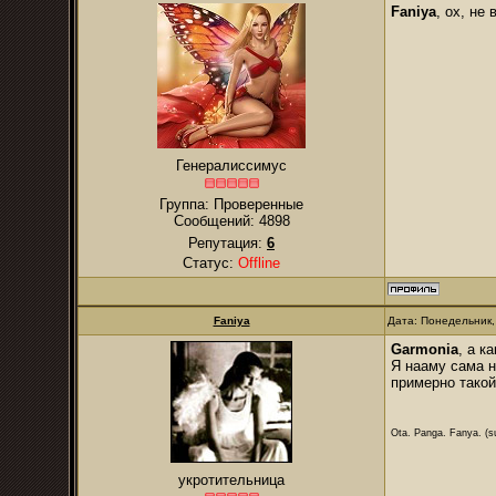
Faniya
, ох, не
Генералиссимус
Группа: Проверенные
Сообщений:
4898
Репутация:
6
Статус:
Offline
Faniya
Дата: Понедельник,
Garmonia
, а к
Я нааму сама н
примерно такой
Ota. Panga. Fanya. (su
укротительница