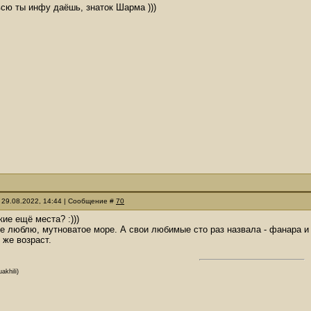
 всю ты инфу даёшь, знаток Шарма )))
 29.08.2022, 14:44 | Сообщение #
70
акие ещё места? :)))
е люблю, мутноватое море. А свои любимые сто раз назвала - фанара и н
 же возраст.
akhili)