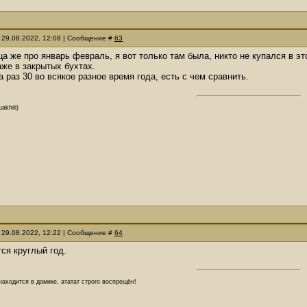
 29.08.2022, 12:08 | Сообщение #
63
ица же про январь февраль, я вот только там была, никто не купался в 
аже в закрытых бухтах.
а раз 30 во всякое разное время года, есть с чем сравнить.
akhili)
 29.08.2022, 12:22 | Сообщение #
64
ся круглый год.
аходится в домике, ататат строго воспрещён!