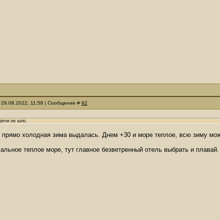
 29.08.2022, 11:58 | Сообщение #
62
 речи не шло.
и прямо холодная зима выдалась. Днем +30 и море теплое, всю зиму мож
альное теплое море, тут главное безветренный отель выбрать и плавай