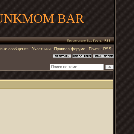
UNKMOM BAR
Приветствую Вас
Гость
|
RSS
вые сообщения
·
Участники
·
Правила форума
·
Поиск
·
RSS
]