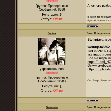
А как его выбр
Группа: Проверенные
Сообщений:
8558
Репутация:
6
В жизни всё проходит
Статус:
Offline
Русский человек част
Faniya
Дата: Понедельник,
Stefaniaya
, в 
Фелицата3362
там ооочень ко
аквапарк и цел
Все же шарм п
https://u.to/j_
Отиум амфорас 
укротительница
https://tophotels
Группа: Проверенные
Ota. Panga. Fanya. (su
Сообщений:
11983
Репутация:
1
Статус:
Offline
Garmonia
Дата: Понедельник,