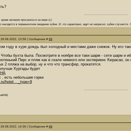
ать?
, кроме желания просыпаться на море (с)
о находится в перманентном ожидании хуйни. И, что характерно, ждет не напрасно: хуйня случается.
 29.08.2022, 13:59 | Сообщение #
68
этом году в хуре дождь был холодный и местами даже снежок. Ну его тако
, Чтобы бухта была. Посмотрите в ноябре все таки шарм - сети шарм и 
ротенький Пирс и пляж как в скале немеого или экспериенс Кюрасао, он
ых 2 пляжа на выбор, ну и что что трансфер, прокатятся.
олучше Хургады будет
NGHA
, есть небольшие горки
.ru/hotel...._type=9
akhili)
 29.08.2022, 14:36 | Сообщение #
69