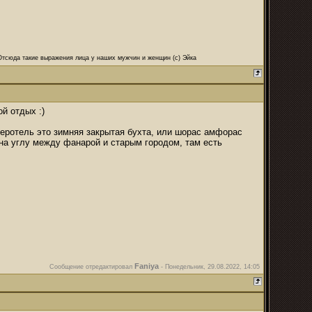
 Отсюда такие выражения лица у наших мужчин и женщин (с) Эйка
й отдых :)
иберотель это зимняя закрытая бухта, или шорас амфорас
 на углу между фанарой и старым городом, там есть
Faniya
Сообщение отредактировал
-
Понедельник, 29.08.2022, 14:05