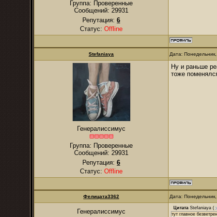
Группа: Проверенные
Сообщений:
29931
Репутация:
6
Статус:
Offline
Stefaniaya
Дата: Понедельник,
Ну и раньше ре
тоже поменялся
Генералиссимус
Группа: Проверенные
Сообщений:
29931
Репутация:
6
Статус:
Offline
Фелицата3362
Дата: Понедельник,
Цитата
Stefaniaya
(
Генералиссимус
тут главное безветре