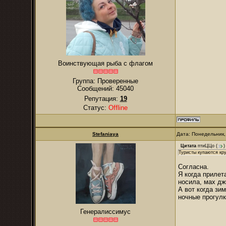
Воинствующая рыба с флагом
Группа: Проверенные
Сообщений:
45040
Репутация:
19
Статус:
Offline
Stefaniaya
Дата: Понедельник,
Цитата
птиЦЦо
(
)
Туристы купаются кру
Согласна.
Я когда прилет
носила, мах дж
А вот когда зи
ночные прогулк
Генералиссимус