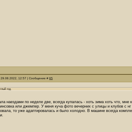
 29.08.2022, 12:57 | Сообщение #
65
глый год.
ала наездами по неделе две, всегда купалась - хоть зима хоть что, мне к
инсовка или джемпер. У меня куча фото вечерних с улицы и клубов с нг
мовала, то уже адаптировалась и было холодно. В машине всегда комплект
и.