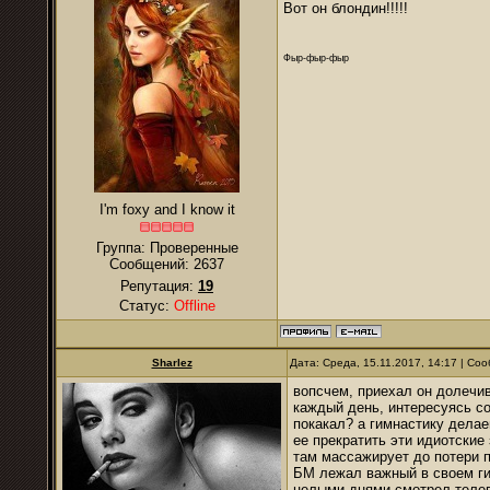
Вот он блондин!!!!!
Фыр-фыр-фыр
I'm foxy and I know it
Группа: Проверенные
Сообщений:
2637
Репутация:
19
Статус:
Offline
Sharlez
Дата: Среда, 15.11.2017, 14:17 | С
вопсчем, приехал он долечив
каждый день, интересуясь со
покакал? а гимнастику делае
ее прекратить эти идиотские 
там массажирует до потери 
БМ лежал важный в своем ги
целыми днями смотрел телеви