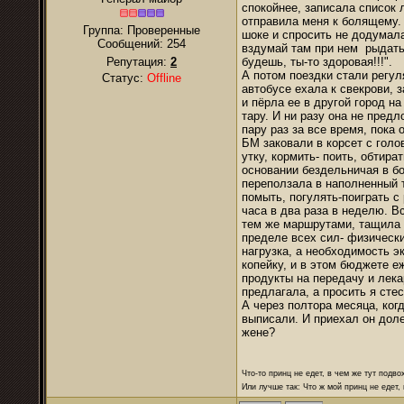
спокойнее, записала список 
отправила меня к болящему. 
Группа: Проверенные
шоке и спросить не додумала
Сообщений:
254
вздумай там при нем рыдать.
Репутация:
2
будешь, ты-то здоровая!!!".
А потом поездки стали регул
Статус:
Offline
автобусе ехала к свекрови,
и пёрла ее в другой город н
тару. И ни разу она не пред
пару раз за все время, пока 
БМ заковали в корсет с голо
утку, кормить- поить, обтира
основании бездельничая в бо
переползала в наполненный т
помыть, погулять-поиграть с 
часа в два раза в неделю. В
тем же маршрутами, тащила с
пределе всех сил- физическ
нагрузка, а необходимость 
копейку, и в этом бюджете е
продукты на передачу и лека
предлагала, а просить я сте
А через полтора месяца, ког
выписали. И приехал он доле
жене?
Что-то принц не едет, в чем же тут подво
Или лучше так: Что ж мой принц не едет,