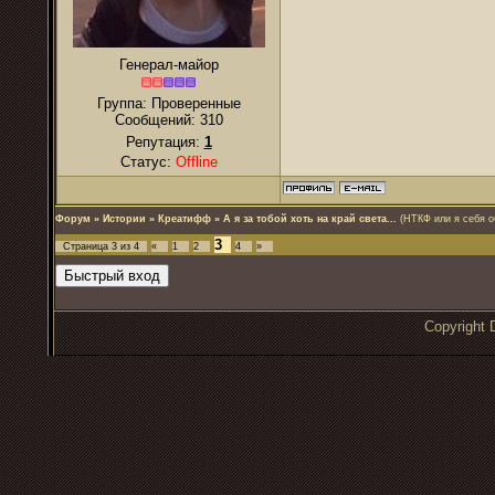
Генерал-майор
Группа: Проверенные
Сообщений:
310
Репутация:
1
Статус:
Offline
Форум
»
Истории
»
Креатифф
»
А я за тобой хоть на край света...
(НТКФ или я себя 
3
Страница
3
из
4
«
1
2
4
»
Copyrigh