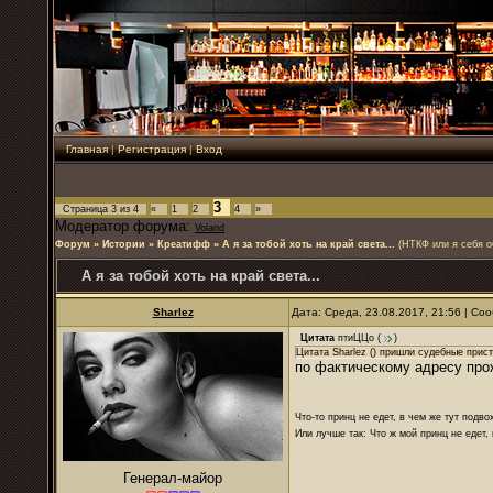
Главная
|
Регистрация
|
Вход
3
Страница
3
из
4
«
1
2
4
»
Модератор форума:
Voland
Форум
»
Истории
»
Креатифф
»
А я за тобой хоть на край света...
(НТКФ или я себя 
А я за тобой хоть на край света...
Sharlez
Дата: Среда, 23.08.2017, 21:56 | С
Цитата
птиЦЦо
(
)
Цитата Sharlez () пришли судебные прис
по фактическому адресу прож
Что-то принц не едет, в чем же тут подво
Или лучше так: Что ж мой принц не едет,
Генерал-майор