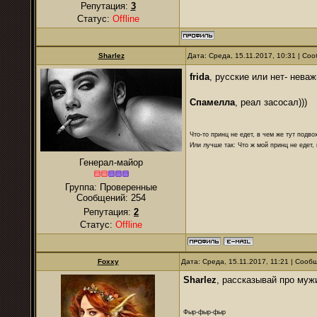
Репутация:
3
Статус:
Offline
Sharlez
Дата: Среда, 15.11.2017, 10:31 | С
frida
, русские или нет- нева
Спамелла
, реал засосал)))
Что-то принц не едет, в чем же тут подво
Или лучше так: Что ж мой принц не едет,
Генерал-майор
Группа: Проверенные
Сообщений:
254
Репутация:
2
Статус:
Offline
Foxxy
Дата: Среда, 15.11.2017, 11:21 | Соо
Sharlez
, рассказывай про мужи
Фыр-фыр-фыр