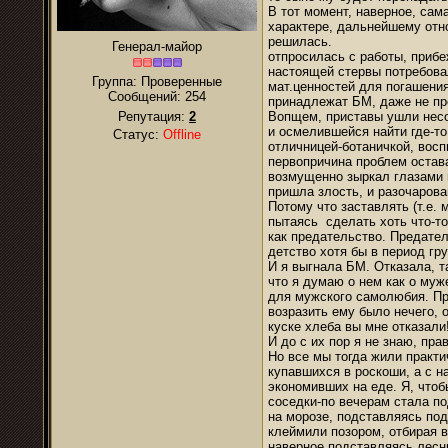
В тот момент, наверное, сам
характере, дальнейшему отно
решилась.
Генерал-майор
отпросилась с работы, прибе
настоящей стервы потребова
Группа: Проверенные
мат.ценностей для погашения
Сообщений:
254
принадлежат БМ, даже не пр
Репутация:
2
Вопщем, приставы ушли несо
и осмелившейся найти где-то
Статус:
Offline
отличницей-ботаничкой, восп
первопричина проблем остав
возмущенно зыркал глазами и
пришла злость, и разочарова
Потому что заставлять (т.е.
пытаясь сделать хоть что-то
как предательство. Предател
детство хотя бы в период гр
И я выгнала БМ. Отказала, т
что я думаю о нем как о муж
для мужского самолюбия. Пра
возразить ему было нечего, 
куске хлеба вы мне отказали
И до с их пор я не знаю, пра
Но все мы тогда жили практи
купавшихся в роскоши, а с н
экономивших на еде. Я, чтоб
соседки-по вечерам стала по
на морозе, подставляясь под
клеймили позором, отбирая в
наверное подставляясь лесни