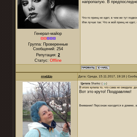
напропалую. В предпоследне
Что-то принц не едет, в чем же тут подво
Или лучше так: Что ж мой принц не едет,
Генерал-майор
Группа: Проверенные
Сообщений:
254
Репутация:
2
Статус:
Offline
птиЦЦо
Дата: Среда, 15.11.2017, 19:18 | Соо
Цитата
Sharlez
(
)
В итоге купила то, что сама не ожидала: д
Вот это круто! Поздравляю!
Внимание! Персонаж находится в домике, а