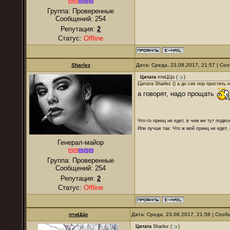
Группа: Проверенные
Сообщений:
254
Репутация:
2
Статус:
Offline
Sharlez
Дата: Среда, 23.08.2017, 21:57 | С
Цитата
птиЦЦо
(
)
Цитата Sharlez () а до сих пор простить 
а говорят, надо прощать
Что-то принц не едет, в чем же тут подво
Или лучше так: Что ж мой принц не едет,
Генерал-майор
Группа: Проверенные
Сообщений:
254
Репутация:
2
Статус:
Offline
птиЦЦо
Дата: Среда, 23.08.2017, 21:58 | Соо
Цитата
Sharlez
(
)