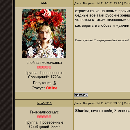
frida
Дата: Вторник, 14.11.2017, 23:20 | С
страсти какие на ночь я прочи
бедные все таки русские жен
чо потом с таким жизненным о
как верить в любовь и мужчи
Соня, куколка! Я передумал быть королем! Я
знойная мексиканка
Группа: Проверенные
Сообщений:
17234
Репутация:
6
Статус:
Offline
lena55313
Дата: Вторник, 14.11.2017, 23:30 | С
Sharlez
, ничего себе, 3 месяца
Генералиссимус
Группа: Проверенные
Сообщений:
3550