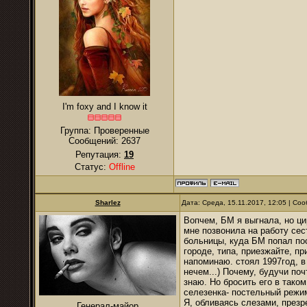
I'm foxy and I know it
Группа: Проверенные
Сообщений:
2637
Репутация:
19
Статус:
Offline
Sharlez
Дата: Среда, 15.11.2017, 12:05 | С
Вопчем, БМ я выгнала, но ци
мне позвонила на работу се
больницы, куда БМ попал пос
городе, типа, приезжайте, пр
напоминаю. стоял 1997год, в
нечем...) Почему, будучи поч
знаю. Но бросить его в тако
селезенка- постельный режим
Я, обливаясь слезами, презр
Генерал-майор