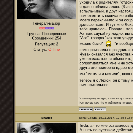
уходила к родителям "отдохну
я давно облизывалась (бывши
вспыльчивый, и друг настоящ
нам отметить окончание рабо
моего переклинило и он собр
Генерал-майор
дальше пьем. И тут мне Леха 
тебе нравлюсь. Правда штол
Ах тыж сцуко! ну ладно, вы х
Группа: Проверенные
"Ага"- говорю "как тока уви
Сообщений:
254
можно было"
"и вообще,
Репутация:
2
Статус:
Offline
самопроизвольно раздвигают
Чувак оказался без чувства 
уже отмахаться и обьяснить,
сопротивляться мне и не хот
друга его примерно вдвое ме
мы "мстили и мстили", пока
теперь я с Лехой, он к тому 
ним прикольнее.
Что-то принц не едет, в чем же тут подво
Или лучше так: Что ж мой принц не едет,
Sharlez
Дата: Среда, 15.11.2017, 12:35 | С
frida
, а что мне оставалось 
А ныть по пустякам действи