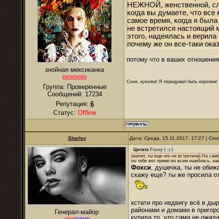
НЕЖНОЙ, женственной, слаб
когда вы думаете, что все 
самое время, когда я была
не встретился настоящий 
этого, надеялась и верила
почему же он все-таки ок
потому что в ваших отношения
знойная мексиканка
Соня, куколка! Я передумал быть королем! Я
Группа: Проверенные
Сообщений:
17234
Репутация:
6
Статус:
Offline
Sharlez
Дата: Среда, 15.11.2017, 17:27 | С
Цитата
Foxxy
(
)
значит, ты еще его не встретила).На сам
по тебе вот прямо во всем ошиблась, ка
Фокси
, душечка, ты не обиж
скажу еще? ты же просила от
кстати про недвигу всё в ды
районами и домами в пригоро
Генерал-майор
купила то, что сама не ожид