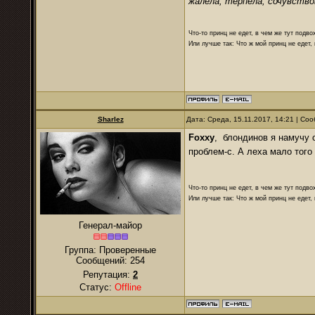
жалела, терпела, сочувство
Что-то принц не едет, в чем же тут подво
Или лучше так: Что ж мой принц не едет,
Sharlez
Дата: Среда, 15.11.2017, 14:21 | С
Foxxy
, блондинов я намучу 
проблем-с. А леха мало того
Что-то принц не едет, в чем же тут подво
Или лучше так: Что ж мой принц не едет,
Генерал-майор
Группа: Проверенные
Сообщений:
254
Репутация:
2
Статус:
Offline