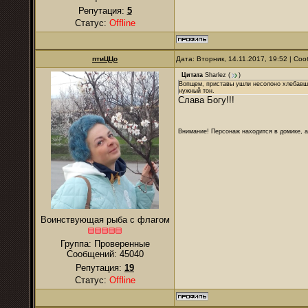
Репутация:
5
Статус:
Offline
птиЦЦо
Дата: Вторник, 14.11.2017, 19:52 | С
Цитата
Sharlez
(
)
Вопщем, приставы ушли несолоно хлебавши,
нужный тон.
Слава Богу!!!
Внимание! Персонаж находится в домике, а
Воинствующая рыба с флагом
Группа: Проверенные
Сообщений:
45040
Репутация:
19
Статус:
Offline