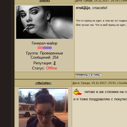
Sharlez
Дата: Среда, 15.11.2017, 20:19 | С
птиЦЦо
, спасибо!
Что-то принц не едет, в чем же тут подво
Или лучше так: Что ж мой принц не едет,
Генерал-майор
Группа: Проверенные
Сообщений:
254
Репутация:
2
Статус:
Offline
-=МаСяНя=-
Дата: Среда, 15.11.2017, 23:51 | Соо
читаю и аж слезики на гл
и я тоже поздравляю с покупко