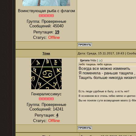
Воинствующая рыба с флагом
Группа: Проверенные
Сообщений:
45040
Репутация:
19
Статус:
Offline
Тёма
Дата: Среда, 15.11.2017, 19:43 | Соо
Цитата
frida
(
)
либо тащишь либо едешь
Всегда все можно изменить
Я поменяла - раньше тащила , 
Тащить больше никогда низач
Есть люди удобные в быту, а есть нет!
Генералиссимус
В основном все очень гибко мягко и цветно
Вы не поняли сути возмущения моего (с-М
Группа: Проверенные
Сообщений:
14241
Репутация:
4
Статус:
Offline