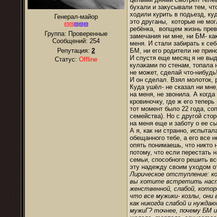
бухали и закусывали тем, чт
ходили курить в подьезд, ку
Генерал-майор
это друганы, которые не мо
ребёнка, вопщем жизнь прев
Группа: Проверенные
замечания ни мне, ни БМ- как
Сообщений:
254
меня. И стали забирать к себ
Репутация:
2
БМ, ни его родители не прин
И спустя еще месяц я не вы
Статус:
Offline
кулаками по стенам, топала 
не может, сделай что-нибудь!
И он сделал. Взял молоток, 
Куда ушёл- не сказал ни мне
на меня, не звонила. А когда
кровиночку, где ж его теперь
тот момент было 22 года, со
семейства). Но с другой сто
на меня еще и заботу о ее сы
А я, как ни странно, испытал
обещанного тебе, а его все 
опять понимаешь, что никто 
потому, что если перестать 
семьи, способного решить в
эту надежду своим уходом о
Лирическое отступление: к
вы хотите встретить наст
женственной, слабой, котор
что все мужики- козлы, они 
как никогда слабой и нужда
мужиГ? точнее, почему БМ им