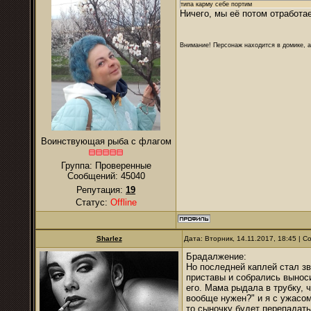
типа карму себе портим
Ничего, мы её потом отработа
Внимание! Персонаж находится в домике, а
Воинствующая рыба с флагом
Группа: Проверенные
Сообщений:
45040
Репутация:
19
Статус:
Offline
Sharlez
Дата: Вторник, 14.11.2017, 18:45 | 
Брадалжение:
Но последней каплей стал з
приставы и собрались вынос
его. Мама рыдала в трубку, ч
вообще нужен?" и я с ужасом
то сыночку будет перепадат