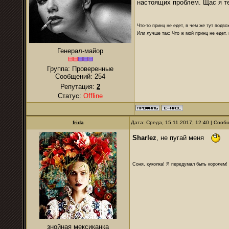
настоящих проблем. Щас я т
Что-то принц не едет, в чем же тут подво
Или лучше так: Что ж мой принц не едет,
Генерал-майор
Группа: Проверенные
Сообщений:
254
Репутация:
2
Статус:
Offline
frida
Дата: Среда, 15.11.2017, 12:40 | Соо
Sharlez
, не пугай меня
Соня, куколка! Я передумал быть королем! Я
знойная мексиканка