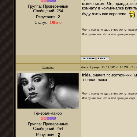
малинником. Он, правдо, все
Группа: Проверенные
комнату в коммуналке купить
Сообщений:
254
буду жить как королева
Репутация:
2
Статус:
Offline
Что-то принц не едет, в чем же тут подво
Или лучше так: Что ж мой принц не едет,
Sharlez
Дата: Среда, 15.11.2017, 17:28 | С
frida
, значит психотехники "
-полная лажа.
Что-то принц не едет, в чем же тут подво
Или лучше так: Что ж мой принц не едет,
Генерал-майор
Группа: Проверенные
Сообщений:
254
Репутация:
2