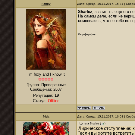
Foxxy
Дата: Среда, 15.11.2017, 15:31 | Соо
Sharlez
, значит, ты еще его не
На самом деле, если не веришь
сомневаюсь, что по тебе вот 
Фыр-фыр-фыр
I'm foxy and I know it
Группа: Проверенные
Сообщений:
2637
Репутация:
19
Статус:
Offline
frida
Дата: Среда, 15.11.2017, 16:08 | Соо
Цитата
Sharlez
(
)
Лирическое отступление: 
"если вы хотите встретить