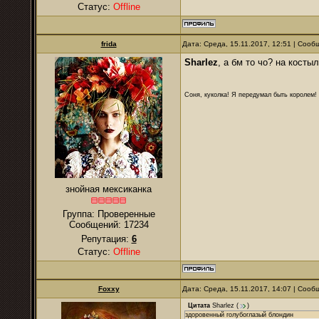
Статус:
Offline
frida
Дата: Среда, 15.11.2017, 12:51 | Соо
Sharlez
, а бм то чо? на косты
Соня, куколка! Я передумал быть королем! Я
знойная мексиканка
Группа: Проверенные
Сообщений:
17234
Репутация:
6
Статус:
Offline
Foxxy
Дата: Среда, 15.11.2017, 14:07 | Соо
Цитата
Sharlez
(
)
здоровенный голубоглазый блондин