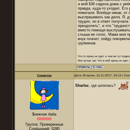
а мой БМ сидела дома с ребе
правда, куда-то уходил. Его
помогали. Вообще никак, от 
выспрашивать как дела. Я, д
трудно, но в ответ получала 
преодолеть", и что "труднос
вместо помощи выслушивать 
слыша ее голос. Мама моя пр
внук плачет, пойду покормлю
грубиянов.
Что-то принц не едет, в чем же тут подво
Или лучше так: Что ж мой принц не едет,
Спамелла
Дата: Вторник, 14.11.2017, 19:14 | С
Sharlez
, где шлялась?
$нежная баба
Группа: Проверенные
Сообщений:
5280