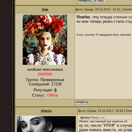
frida
Дата: Среда, 15.11.2017, 12:11 | Соо
Sharlez
, ппц откуда столько с
но мне теперь резко стало ст
Соня, куколка! Я передумал быть королем! Я
знойная мексиканка
Группа: Проверенные
Сообщений:
17234
Репутация:
6
Статус:
Offline
Sharlez
Дата: Среда, 15.11.2017, 12:33 | С
Цитата
Foxxy
(
)
Sharlez, рассказывай про мужичка-то)
ну чо, после "НТКФ" я случа
даже пожить вместе, но угов