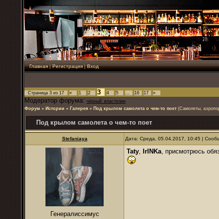
Главная
|
Регистрация
|
Вход
3
Страница
3
из
17
«
1
2
4
5
…
16
17
»
Модератор форума:
чёрный_властелин
Форум
»
Истории
»
Галерея
»
Под крылом самолета о чем-то поет
(Самолеты, аэропо
Под крылом самолета о чем-то поет
Stefaniaya
Дата: Среда, 05.04.2017, 10:45 | Соо
Taty
,
IrINKa
, присмотрюсь обя
Генералиссимус