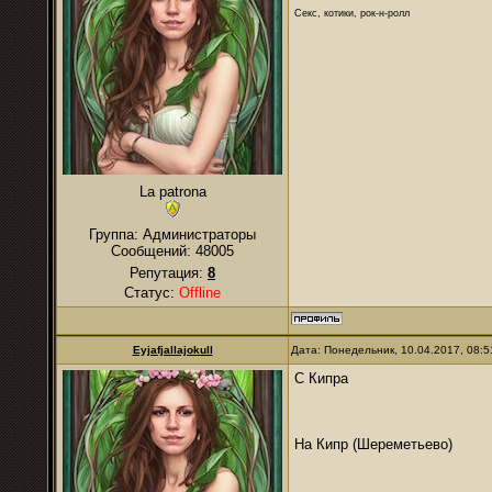
Секс, котики, рок-н-ролл
La patrona
Группа: Администраторы
Сообщений:
48005
Репутация:
8
Статус:
Offline
Eyjafjallajokull
Дата: Понедельник, 10.04.2017, 08:
С Кипра
На Кипр (Шереметьево)