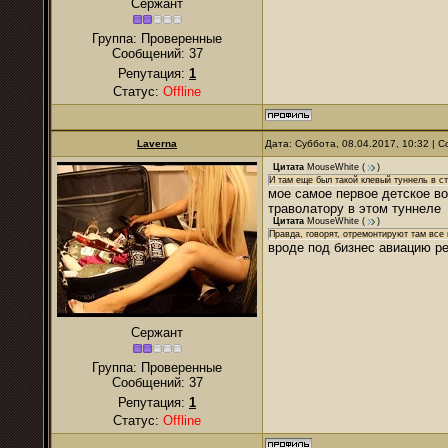
Сержант
Группа: Проверенные
Сообщений:
37
Репутация:
1
Статус:
Offline
Laverna
Дата: Суббота, 08.04.2017, 10:32 |
Цитата
MouseWhite
(
)
И там еще был такой клевый туннель в с
мое самое первое детское во
траволатору в этом туннеле
Цитата
MouseWhite
(
)
Правда, говорят, отремонтируют там все 
вроде под бизнес авиацию ре
Сержант
Группа: Проверенные
Сообщений:
37
Репутация:
1
Статус:
Offline