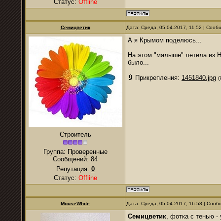
Статус:
Offline
Семицветик
Дата: Среда, 05.04.2017, 11:52 | Соо
А я Крымом поделюсь...
На этом "малыше" летела из 
было...
Прикрепления:
1451840.jpg
(
Строитель
Группа: Проверенные
Сообщений:
84
Репутация:
0
Статус:
Offline
MouseWhite
Дата: Среда, 05.04.2017, 16:58 | Соо
Семицветик
, фотка с тенью - 