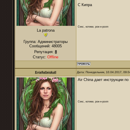
C Кипра
Секс, котики, рок-н-ролл
La patrona
Группа: Администраторы
Сообщений:
48005
Репутация:
8
Статус:
Offline
Eyjafjallajokull
Дата: Понедельник, 10.04.2017, 09:
Air China дает инструкции по
Секс, котики, рок-н-ролл