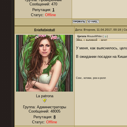
Сообщений:
470
Репутация:
1
Статус:
Offline
Eyjafjallajokull
Дата: Вторник, 11.04.2017, 00:18 | 
Цитата
MouseWhite
(
)
Эйка, с выпивкой - зачет
У меня, как выяснилось, цел
В ожидании посадки на Киши
Секс, котики, рок-н-ролл
La patrona
Группа: Администраторы
Сообщений:
48005
Репутация:
8
Статус:
Offline