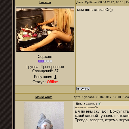
Laverna
Дата: Суббота, 08.04.2017, 10:13 |
мои пять стаканОв))
Сержант
Группа: Проверенные
Сообщений:
37
Репутация:
1
Статус:
Offline
MouseWhite
Дата: Суббота, 08.04.2017, 10:18 | С
Цитата
Laverna
(
)
мои пять стаканОв
а я по ним скучаю! Вокруг ст
такой клевый туннель в стекл
Правда, говорят, отремонтирую