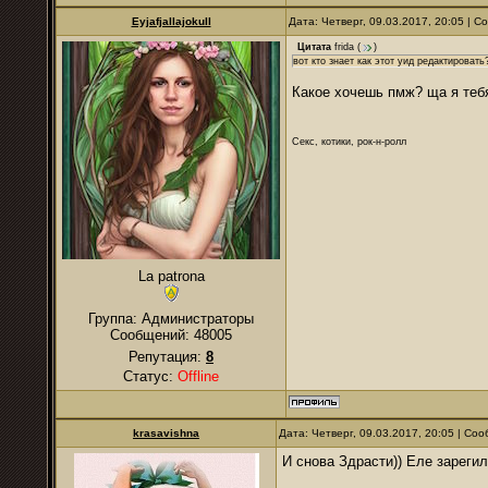
Eyjafjallajokull
Дата: Четверг, 09.03.2017, 20:05 | 
Цитата
frida
(
)
вот кто знает как этот уид редактировать
Какое хочешь пмж? ща я теб
Секс, котики, рок-н-ролл
La patrona
Группа: Администраторы
Сообщений:
48005
Репутация:
8
Статус:
Offline
krasavishna
Дата: Четверг, 09.03.2017, 20:05 | С
И снова Здрасти)) Еле зарегил