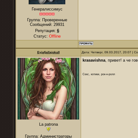
Генералиссимус
Группа: Проверенные
Сообщений:
29931
Репутация:
6
Статус:
Offline
Eyjafjallajokull
Дата: Четверг, 09.03.2017, 20:07 | 
krasavishna
, привет! а че го
Секс, котики, рок-н-ролл
La patrona
Группа: Администраторы