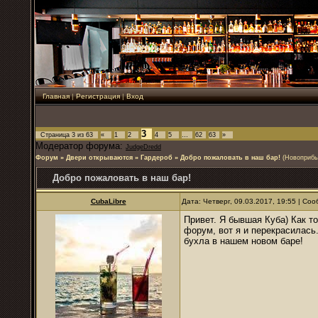
Главная
|
Регистрация
|
Вход
3
Страница
3
из
63
«
1
2
4
5
…
62
63
»
Модератор форума:
JudgeDredd
Форум
»
Двери открываются
»
Гардероб
»
Добро пожаловать в наш бар!
(Новоприбы
Добро пожаловать в наш бар!
CubaLibre
Дата: Четверг, 09.03.2017, 19:55 | С
Привет. Я бывшая Куба) Как то
форум, вот я и перекрасилась.
бухла в нашем новом баре!