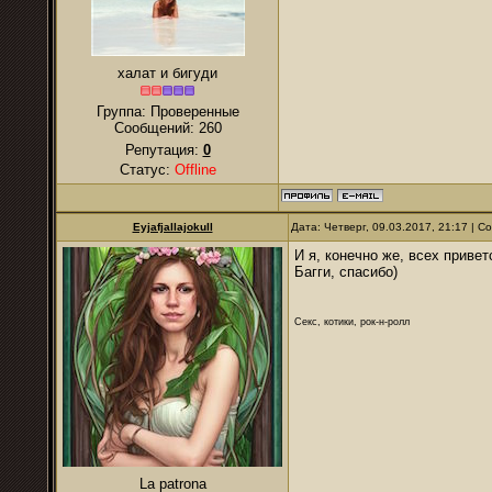
халат и бигуди
Группа: Проверенные
Сообщений:
260
Репутация:
0
Статус:
Offline
Eyjafjallajokull
Дата: Четверг, 09.03.2017, 21:17 | 
И я, конечно же, всех привет
Багги, спасибо)
Секс, котики, рок-н-ролл
La patrona