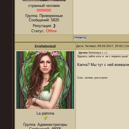
странный человек
Группа: Проверенные
Сообщений:
5820
Репутация:
3
Статус:
Offline
Eyjafjallajokull
Дата: Четверг, 09.03.2017, 20:02 | 
Цитата
Stefaniaya
(
)
Удалось зайти хоть и не с первого раза!
Капча? Мы тут с ней воевали
Секс, котики, рок-н-ролл
La patrona
Группа: Администраторы
Сообщений:
48005