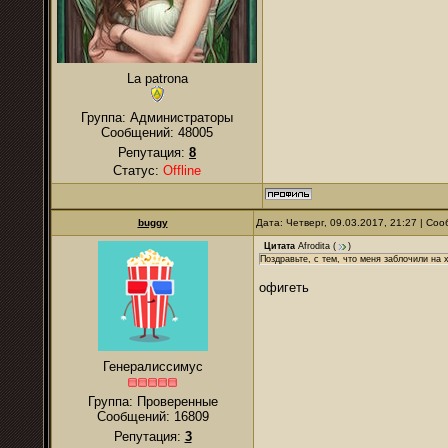
La patrona
Группа: Администраторы
Сообщений:
48005
Репутация:
8
Статус:
Offline
buggy
Дата: Четверг, 09.03.2017, 21:27 | С
Цитата
Afrodita
(
)
Поздравьте, с тем, что меня заблочили на х
офигеть
Генералиссимус
Группа: Проверенные
Сообщений:
16809
Репутация:
3