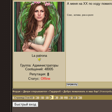
А меня на ХХ по ходу помило
Секс, котики, рок-н-ролл
La patrona
Группа: Администраторы
Сообщений:
48005
Репутация:
8
Статус:
Offline
Форум
»
Двери открываются
»
Гардероб
»
Добро пожаловать в наш бар!
(Новоприбы
3
Страница
3
из
63
«
1
2
4
5
…
62
63
»