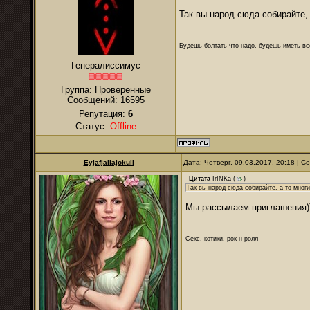
Так вы народ сюда собирайте, 
Будешь болтать что надо, будешь иметь все
Генералиссимус
Группа: Проверенные
Сообщений:
16595
Репутация:
6
Статус:
Offline
Eyjafjallajokull
Дата: Четверг, 09.03.2017, 20:18 | 
Цитата
IrINKa
(
)
Так вы народ сюда собирайте, а то многи
Мы рассылаем приглашения)
Секс, котики, рок-н-ролл