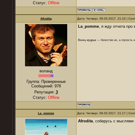
Статус:
Offline
Afrodita
Дата: Четверг, 09.03.2017, 21:10 | С
La_pomme
, я жду отчета про
Венец мудрых — богатство их, а глупость 
воланд
Группа: Проверенные
Сообщений:
978
Репутация:
3
Статус:
Offline
La_pomme
Дата: Четверг, 09.03.2017, 21:17 | С
Afrodita
, соберусь с мыслями и