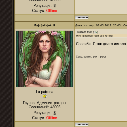
Репутация:
8
Статус:
Offline
Eyjafjallajokull
Дата: Четверг, 09.03.2017, 20:03 | 
Цитата
frida
(
)
мне нравится твоя ава кстати
Спасиби! Я так долго искала 
Секс, котики, рок-н-ролл
La patrona
Группа: Администраторы
Сообщений:
48005
Репутация:
8
Статус:
Offline