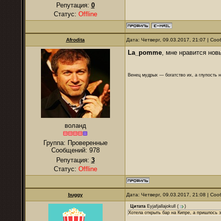
Репутация:
0
Статус:
Offline
Afrodita
Дата: Четверг, 09.03.2017, 21:07 | С
La_pomme
, мне нравится нов
Венец мудрых — богатство их, а глупость 
воланд
Группа: Проверенные
Сообщений:
978
Репутация:
3
Статус:
Offline
buggy
Дата: Четверг, 09.03.2017, 21:08 | С
Цитата
Eyjafjallajokull
(
)
Хотела открыть бар на Кипре, а пришлось 