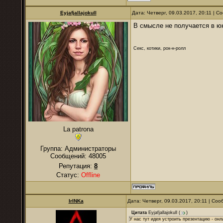
Eyjafjallajokull
Дата: Четверг, 09.03.2017, 20:11 | 
В смысле не получается в ю
Секс, котики, рок-н-ролл
La patrona
Группа: Администраторы
Сообщений:
48005
Репутация:
8
Статус:
Offline
IrINKa
Дата: Четверг, 09.03.2017, 20:11 | Со
Цитата
Eyjafjallajokull
(
)
У нас тут идея устроить презентацию - онл