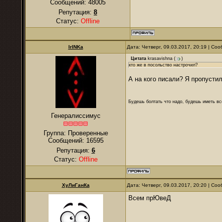
Сообщений:
48005
Репутация:
8
Статус:
Offline
IrINKa
Дата: Четверг, 09.03.2017, 20:19 | С
Цитата
krasavishna
(
)
кто же в посольство настрочил?
А на кого писали? Я пропустил
Будешь болтать что надо, будешь иметь все
Генералиссимус
Группа: Проверенные
Сообщений:
16595
Репутация:
6
Статус:
Offline
ХуЛиГанКа
Дата: Четверг, 09.03.2017, 20:20 | С
Всем прЮвеД