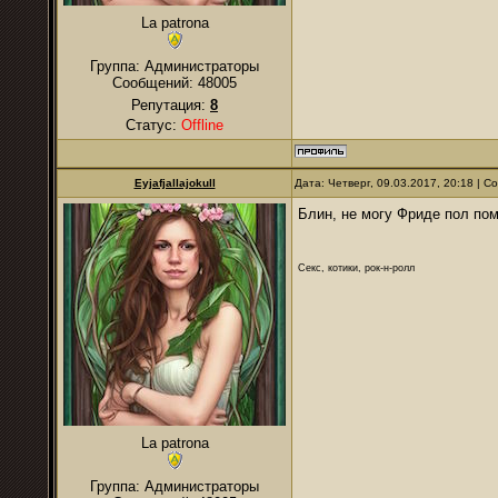
La patrona
Группа: Администраторы
Сообщений:
48005
Репутация:
8
Статус:
Offline
Eyjafjallajokull
Дата: Четверг, 09.03.2017, 20:18 | 
Блин, не могу Фриде пол п
Секс, котики, рок-н-ролл
La patrona
Группа: Администраторы