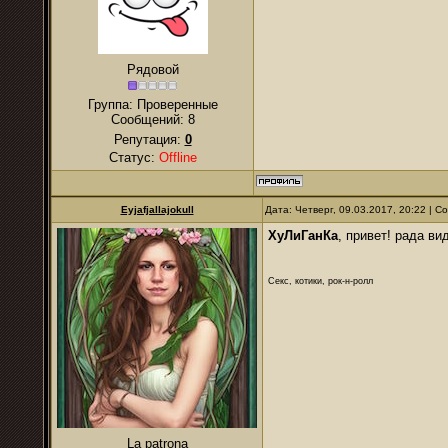
Рядовой
Группа: Проверенные
Сообщений:
8
Репутация:
0
Статус:
Offline
Eyjafjallajokull
Дата: Четверг, 09.03.2017, 20:22 | 
ХуЛиГанКа
, привет! рада ви
Секс, котики, рок-н-ролл
La patrona