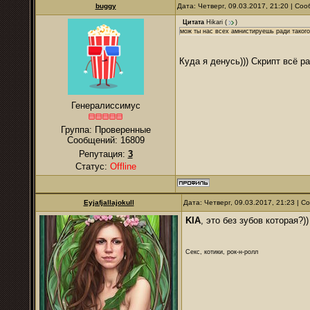
buggy
Дата: Четверг, 09.03.2017, 21:20 | С
Цитата
Hikari
(
)
мож ты нас всех амнистируешь ради такого
Куда я денусь))) Скрипт всё 
Генералиссимус
Группа: Проверенные
Сообщений:
16809
Репутация:
3
Статус:
Offline
Eyjafjallajokull
Дата: Четверг, 09.03.2017, 21:23 | 
KIA
, это без зубов которая?))
Секс, котики, рок-н-ролл