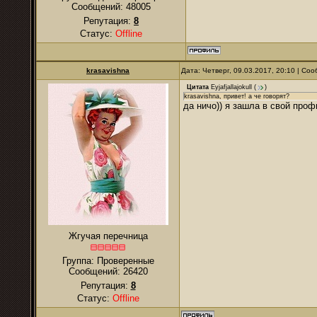
Сообщений:
48005
Репутация:
8
Статус:
Offline
krasavishna
Дата: Четверг, 09.03.2017, 20:10 | С
Цитата
Eyjafjallajokull
(
)
krasavishna, привет! а че говорят?
да ничо)) я зашла в свой про
Жгучая перечница
Группа: Проверенные
Сообщений:
26420
Репутация:
8
Статус:
Offline