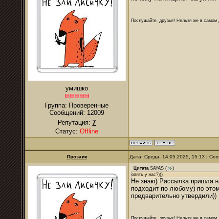
Послушайте, друзья! Нельзя же в самом д
умишко
Группа: Проверенные
Сообщений:
12009
Репутация:
7
Статус:
Offline
Прозаик
Дата: Среда, 14.05.2025, 15:13 | С
Цитата
SAYAS
(
)
опять у нас?)))
Не знаю) Рассылка пришла на
подходит по любому) по этом
предварительно утвердили))
Послушайте, друзья! Нельзя же в самом д