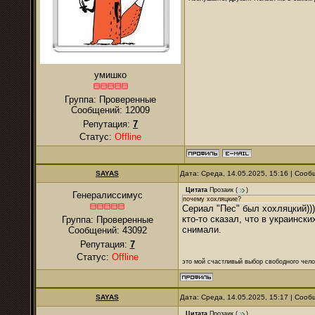
умишко
Группа: Проверенные
Сообщений:
12009
Репутация:
7
Статус:
Offline
SAYAS
Дата: Среда, 14.05.2025, 15:16 | Соо
Цитата
Прозаик
(
)
Генералиссимус
почему хохляцкие?
Сериал "Пес" был хохляцкий)))
кто-то сказал, что в украинск
Группа: Проверенные
снимали.
Сообщений:
43092
Репутация:
7
Статус:
Offline
это мой счастливый выбор свободного чело
SAYAS
Дата: Среда, 14.05.2025, 15:17 | Соо
Цитата
Прозаик
(
)