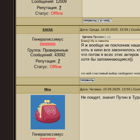
Сообщений:
12009
Репутация:
7
Статус:
Offline
SAYAS
Дата: Среда, 14.05.2025, 15:56 | Соо
Цитата
Прозаик
(
)
Генералиссимус
Блин)) Ну и смехота
Я ж вообще не поклонник наших
хоть в кино все закончилось х
Группа: Проверенные
что потом я всех этих актеров
Сообщений:
43092
хотя бы запоминающиеся)).
Репутация:
7
Статус:
Offline
это мой счастливый выбор свободного чело
Mira
Дата: Четверг, 15.05.2025, 13:50 | С
Не поедет, значит Путин в Ту
Генералиссимус