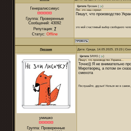
Цитата
Прозаик
(
)
Генералиссимус
Пес это наш сериал
Пишут, что производство Украи
Группа: Проверенные
Сообщений:
43092
это мой счастливый выбор свободного чело
Репутация:
7
Статус:
Offline
Прозаик
Дата: Среда, 14.05.2025, 15:23 | С
Цитата
SAYAS
(
)
Пишут, что производство Украина...
Точно)) Я не внимательно пр
Миротворец, а потом он сказа
смехота
Послушайте, друзья! Нельзя же в самом д
умишко
Группа: Проверенные