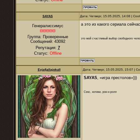
SAYAS
Дата: Четверг, 15.05.2025, 14:08 | С
а это из какого сериала сейчас
Генералиссимус
Группа: Проверенные
это мой счастливый выбор свободного чело
Сообщений:
43092
Репутация:
7
Статус:
Offline
Eyjafjallajokull
Дата: Четверг, 15.05.2025, 15:07 | 
SAYAS
, «игра престолов»)))
Секс, котики, рок-н-ролл