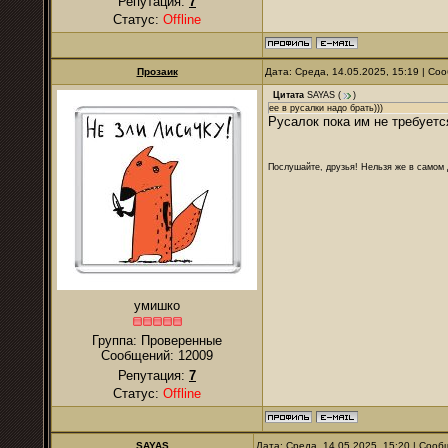
Репутация:
7
Статус:
Offline
Прозаик
Дата: Среда, 14.05.2025, 15:19 | С
Цитата
SAYAS
(
)
ее в русалки надо брать)))
Русалок пока им не требуетс
Послушайте, друзья! Нельзя же в самом д
умишко
Группа: Проверенные
Сообщений:
12009
Репутация:
7
Статус:
Offline
SAYAS
Дата: Среда, 14.05.2025, 15:20 | Соо