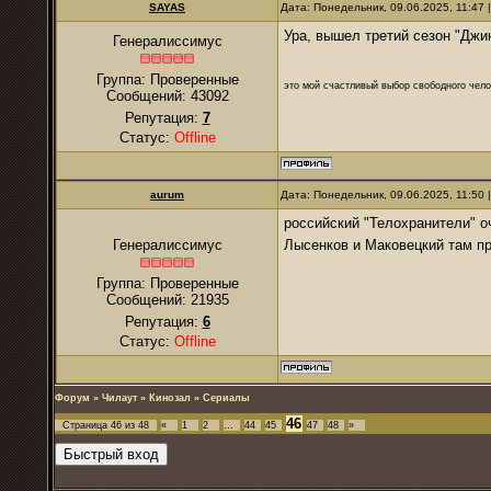
SAYAS
Дата: Понедельник, 09.06.2025, 11:47
Ура, вышел третий сезон "Джи
Генералиссимус
Группа: Проверенные
это мой счастливый выбор свободного чело
Сообщений:
43092
Репутация:
7
Статус:
Offline
аurum
Дата: Понедельник, 09.06.2025, 11:50
российский "Телохранители" о
Лысенков и Маковецкий там п
Генералиссимус
Группа: Проверенные
Сообщений:
21935
Репутация:
6
Статус:
Offline
Форум
»
Чилаут
»
Кинозал
»
Сериалы
46
Страница
46
из
48
«
1
2
…
44
45
47
48
»