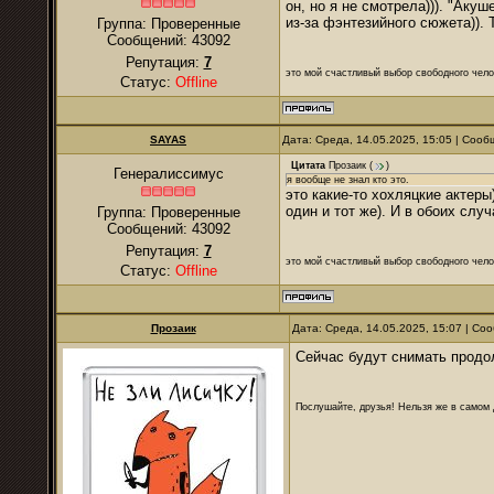
он, но я не смотрела))). "Аку
из-за фэнтезийного сюжета)).
Группа: Проверенные
Сообщений:
43092
Репутация:
7
это мой счастливый выбор свободного чело
Статус:
Offline
SAYAS
Дата: Среда, 14.05.2025, 15:05 | Соо
Цитата
Прозаик
(
)
Генералиссимус
я вообще не знал кто это.
это какие-то хохляцкие актеры
один и тот же). И в обоих слу
Группа: Проверенные
Сообщений:
43092
Репутация:
7
это мой счастливый выбор свободного чело
Статус:
Offline
Прозаик
Дата: Среда, 14.05.2025, 15:07 | С
Сейчас будут снимать продо
Послушайте, друзья! Нельзя же в самом д