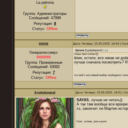
La patrona
Группа: Администраторы
Сообщений:
47998
Репутация:
8
Статус:
Offline
SAYAS
Дата: Четверг, 15.05.2025, 16:54 | С
Цитата
Eyjafjallajokull
(
)
Генералиссимус
«игра престолов»)))
блин, кстати, все никак не д
лучше сначала посмотреть? Я 
Группа: Проверенные
Сообщений:
43092
Репутация:
7
это мой счастливый выбор свободного чело
Статус:
Offline
Eyjafjallajokull
Дата: Четверг, 15.05.2025, 19:51 | 
SAYAS
, лучше не читать))
А так там вообще все вразре
хз, закончит ли Мартин исто
Секс, котики, рок-н-ролл