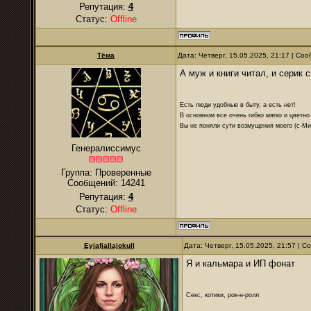
Репутация:
4
Статус:
Offline
Тёма
Дата: Четверг, 15.05.2025, 21:17 | С
А муж и книги читал, и серик 
Есть люди удобные в быту, а есть нет!
В основном все очень гибко мягко и цветно
Вы не поняли сути возмущения моего (с-М
Генералиссимус
Группа: Проверенные
Сообщений:
14241
Репутация:
4
Статус:
Offline
Eyjafjallajokull
Дата: Четверг, 15.05.2025, 21:57 | 
Я и кальмара и ИП фонат
Секс, котики, рок-н-ролл