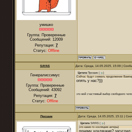
умишко
Группа: Проверенные
Сообщений:
12009
Репутация:
7
Статус:
Offline
SAYAS
Дата: Среда, 14.05.2025, 15:09 | Соо
Цитата
Прозаик
(
)
Генералиссимус
Сейчас будут снимать продолжение Вампир
опять у нас?)))
Группа: Проверенные
Сообщений:
43092
это мой счастливый выбор свободного чело
Репутация:
7
Статус:
Offline
Прозаик
Дата: Среда, 14.05.2025, 15:11 | С
Цитата
SAYAS
(
)
это какие-то хохляцкие актеры)
почему хохляцкие? загуглил