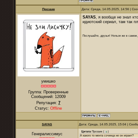
Прозаик
Дата: Среда, 14.05.2025, 14:56 | С
SAYAS
, я вообще не знал кт
идиотский сериал, там так п
Послушайте, друзья! Нельзя же в самом д
умишко
Группа: Проверенные
Сообщений:
12009
Репутация:
7
Статус:
Offline
SAYAS
Дата: Среда, 14.05.2025, 15:04 | Соо
Цитата
Прозаик
(
)
Генералиссимус
А какого то мента сочинца не он играет?