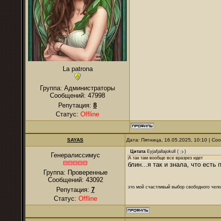
La patrona
Группа: Администраторы
Сообщений:
47998
Репутация:
8
Статус:
Offline
SAYAS
Дата: Пятница, 16.05.2025, 10:10 | С
Цитата
Eyjafjallajokull
(
)
Генералиссимус
А так там вообще все вразрез идет
блин...я так и знала, что есть 
Группа: Проверенные
Сообщений:
43092
это мой счастливый выбор свободного чело
Репутация:
7
Статус:
Offline