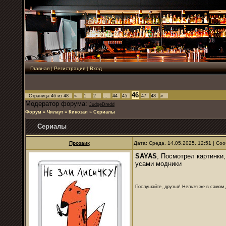
Главная
|
Регистрация
|
Вход
46
Страница
46
из
48
«
1
2
…
44
45
47
48
»
Модератор форума:
JudgeDredd
Форум
»
Чилаут
»
Кинозал
»
Сериалы
Сериалы
Прозаик
Дата: Среда, 14.05.2025, 12:51 | С
SAYAS
, Посмотрел картинки
усами модники
Послушайте, друзья! Нельзя же в самом д