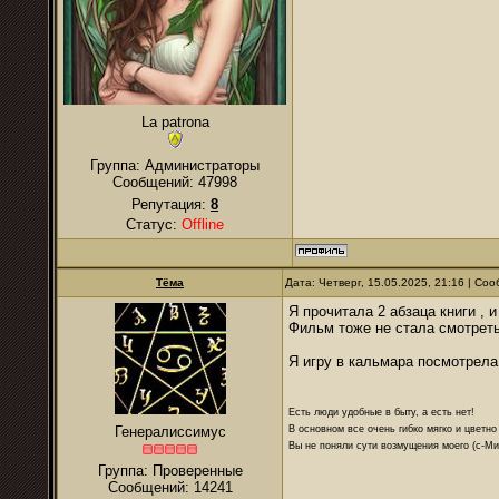
La patrona
Группа: Администраторы
Сообщений:
47998
Репутация:
8
Статус:
Offline
Тёма
Дата: Четверг, 15.05.2025, 21:16 | С
Я прочитала 2 абзаца книги , 
Фильм тоже не стала смотрет
Я игру в кальмара посмотрела
Есть люди удобные в быту, а есть нет!
В основном все очень гибко мягко и цветно
Генералиссимус
Вы не поняли сути возмущения моего (с-М
Группа: Проверенные
Сообщений:
14241