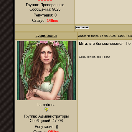
Группа: Проверенные
Сообщений:
9825
Репутация:
0
Статус:
Offline
Eyjafjallajokull
Дата: Четверг, 15.05.2025, 14:02 | 
Mira
, кто бы сомневался. Но
Секс, котики, рок-н-ролл
La patrona
Группа: Администраторы
Сообщений:
47998
Репутация:
8
Статус:
Offline