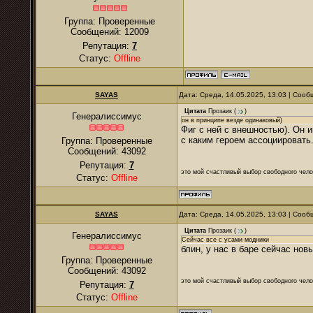
Группа: Проверенные
Сообщений:
12009
Репутация:
7
Статус:
Offline
SAYAS
Дата: Среда, 14.05.2025, 13:03 | Соо
Цитата
Прозаик
(
)
Генералиссимус
он в принципе везде одинаковый)
Фиг с ней с внешностью). Он 
с каким героем ассоциировать.
Группа: Проверенные
Сообщений:
43092
Репутация:
7
это мой счастливый выбор свободного чело
Статус:
Offline
SAYAS
Дата: Среда, 14.05.2025, 13:03 | Соо
Цитата
Прозаик
(
)
Генералиссимус
Сейчас все с усами модники
блин, у нас в баре сейчас новы
Группа: Проверенные
Сообщений:
43092
это мой счастливый выбор свободного чело
Репутация:
7
Статус:
Offline