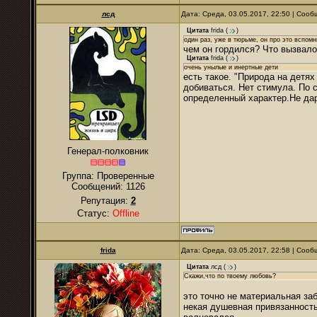
лсд
Дата: Среда, 03.05.2017, 22:50 | Соо
Цитата
frida
(
)
один раз, уже в тюрьме, он про это вспомни
чем он гордился? Что вызвало
Цитата
frida
(
)
очень унылые и инертные дети
есть такое. "Природа на детях
добиваться. Нет стимула. По с
определенный характер.Не дар
Генерал-полковник
Группа: Проверенные
Сообщений:
1126
Репутация:
2
Статус:
Offline
frida
Дата: Среда, 03.05.2017, 22:58 | Соо
Цитата
лсд
(
)
Скажи,что по твоему любовь?
это точно не материальная заб
некая душевная привязанность,