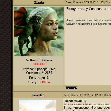
Minusha
Дата: Среда, 03.05.2017, 11:25 | С
Foxxy
, а что у Иванова есть
Дьявол прошептал в мое ухо: «Ты недост
Сегодня я прошептала в ухо дьявола: «Я
Mother of Dragons
Группа: Проверенные
Сообщений:
2684
Репутация:
3
Статус:
Offline
CubaLibre
Дата: Среда, 03.05.2017, 12:39 | Соо
Цитата
птиЦЦо
(
)
не представляю, кому это ещё интересно.
Птиц, интересно. И очень сочу