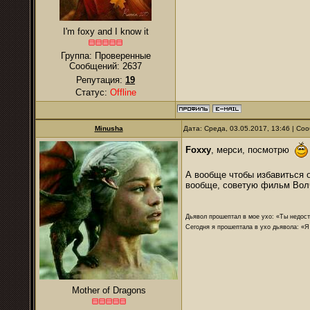
I'm foxy and I know it
Группа: Проверенные
Сообщений:
2637
Репутация:
19
Статус:
Offline
Minusha
Дата: Среда, 03.05.2017, 13:46 | С
Foxxy
, мерси, посмотрю
А вообще чтобы избавиться о
вообще, советую фильм Волч
Дьявол прошептал в мое ухо: «Ты недост
Сегодня я прошептала в ухо дьявола: «Я
Mother of Dragons