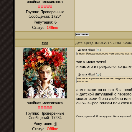
знойная мексиканка
Группа: Проверенные
Сообщений:
17234
Репутация:
6
Статус:
Offline
frida
Дата: Среда, 03.05.2017, 23:03 | Соо
Цитата
Hikari
(
)
у меня больше вопросов чем ответов после
так у меня тоже!
и кмк это и прекрасно, когда к
Цитата
Hikari
(
)
мне он все равно не понятен, ладно во взр
возрасте
а мне кажется он вот был нео
и детской интуицией с первог
может если б она любила или 
знойная мексиканка
он бы вырос гением или хотя 
Группа: Проверенные
Соня, куколка! Я передумал быть королем! Я
Сообщений:
17234
Репутация:
6
Статус:
Offline