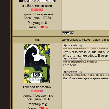
знойная мексиканка
Группа: Проверенные
Сообщений:
17234
Репутация:
6
Статус:
Offline
лсд
Дата: Среда, 03.05.2017, 21:08 | Соо
Цитата
frida
(
)
Minusha, но мальчик все равно был непрос
Это мягко сказано. Любил он 
ей мстил за нелюбовь. В этом
Цитата
frida
(
)
она не отрицательный персонаж
согласна
Цитата
frida
(
)
вот муж ее меня прямо бесил, особенно с
Да. И она изо дня в день жила
Генерал-полковник
Группа: Проверенные
Сообщений:
1126
Репутация:
2
Статус:
Offline