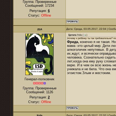
Группа: Проверенные
Сообщений:
17234
Репутация:
6
Статус:
Offline
лсд
Дата: Среда, 03.05.2017, 22:04 | Соо
Цитата
frida
(
)
почему к ребёнку ты так требовательна? по
Фрида,
конечно я не такая. Н
мама -это целый мир. Дети люб
алкоголичек непутевых. В де
их,ждут, и всячески оправдыв
человека. Сознательно сидеть
лет,когда она ему руку сломал
верю. И в чем он всю жизнь н
унижала и не била. Что она ем
эгоистом.Злым и жестоким.
Генерал-полковник
Группа: Проверенные
Сообщений:
1126
Репутация:
2
Статус:
Offline
frida
Дата: Среда, 03.05.2017, 22:32 | Соо