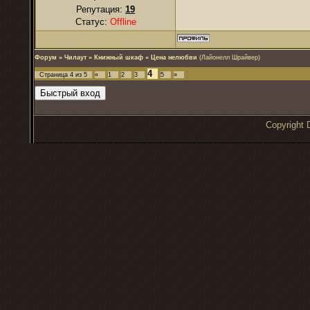
Репутация:
19
Статус:
Offline
Форум
»
Чилаут
»
Книжный шкаф
»
Цена нелюбви
(Лайонелл Шрайвер)
4
Страница
4
из
5
«
1
2
3
5
»
Copyrigh