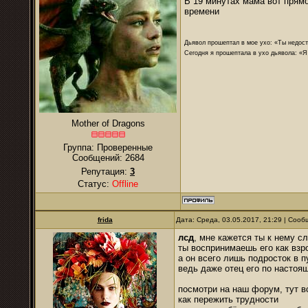
В 19 минутах мама вот прямо
времени
Дьявол прошептал в мое ухо: «Ты недост
Сегодня я прошептала в ухо дьявола: «Я
Mother of Dragons
Группа: Проверенные
Сообщений:
2684
Репутация:
3
Статус:
Offline
frida
Дата: Среда, 03.05.2017, 21:29 | Соо
лсд
, мне кажется ты к нему с
ты воспринимаешь его как взр
а он всего лишь подросток в 
ведь даже отец его по настоя
посмотри на наш форум, тут вс
как пережить трудности