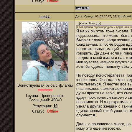
Статус:
Offline
птиЦЦо
Дата: Среда, 03.05.2017, 08:31 | Соо
Цитата
Hikari
(
)
а вот правда страшнородить и вдруг ничего
Я на хх об этом тоже писала. 
подозревала, что может быть т
Бывают случаи, когда женщина
ожидаемый, а после родов вдру
положительных эмоций - как об
говорить. Да даже если и гов
людям в моей жизни и на это
мои чувства немного поутихли,
хотя бы сделал попытку высл
По поводу психотерапевта. Ко
к психологу. Она дала мне за
отчитываться. Я честно всё в
Воинствующая рыба с флагом
я занимаюсь самоизнасиловани
души просто не верю, что смог
Группа: Проверенные
вдруг проклюнется какое-то св
Сообщений:
45040
невозможно. И я прекратила з
Репутация:
19
узнала других женщин с таким
единственный такой урод на пл
Статус:
Offline
случается.
Дальше понаписала много, но 
кому это ещё интересно.