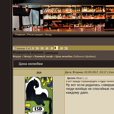
Главная
|
Регистрация
|
Вход
4
Страница
4
из
5
«
1
2
3
5
»
Модератор форума:
JudgeDredd
Форум
»
Чилаут
»
Книжный шкаф
»
Цена нелюбви
(Лайонелл Шрайвер)
Цена нелюбви
лсд
Дата: Вторник, 02.05.2017, 23:17 | С
Цитата
Hikari
(
)
а вот правда страшнородить и вдруг ничего
Ну вот если родилась соверше
люди вообще не способные люб
каждому дано.