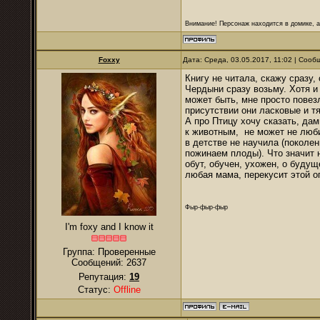
Внимание! Персонаж находится в домике, а
Foxxy
Дата: Среда, 03.05.2017, 11:02 | Соо
Книгу не читала, скажу сразу,
Чердыни сразу возьму. Хотя и 
может быть, мне просто повезл
присутствии они ласковые и т
А про Птицу хочу сказать, дам
к животным, не может не люби
в детстве не научила (поколе
пожинаем плоды). Что значит 
обут, обучен, ухожен, о будущ
любая мама, перекусит этой оп
Фыр-фыр-фыр
I'm foxy and I know it
Группа: Проверенные
Сообщений:
2637
Репутация:
19
Статус:
Offline