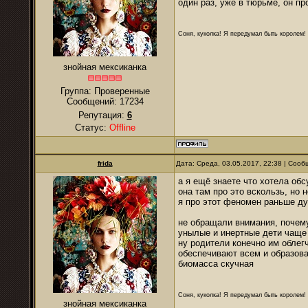
один раз, уже в тюрьме, он пр
Соня, куколка! Я передумал быть королем! Я
знойная мексиканка
Группа: Проверенные
Сообщений:
17234
Репутация:
6
Статус:
Offline
frida
Дата: Среда, 03.05.2017, 22:38 | Соо
а я ещё знаете что хотела обс
она там про это вскользь, но
я про этот феномен раньше ду
не обращали внимания, почему
унылые и инертные дети чаще
ну родители конечно им облег
обеспечивают всем и образова
биомасса скучная
Соня, куколка! Я передумал быть королем! Я
знойная мексиканка