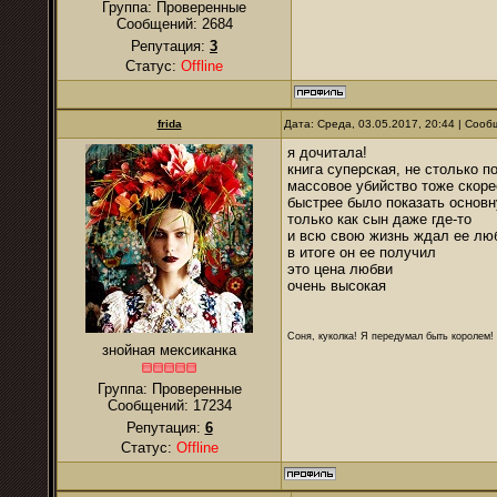
Группа: Проверенные
Сообщений:
2684
Репутация:
3
Статус:
Offline
frida
Дата: Среда, 03.05.2017, 20:44 | Соо
я дочитала!
книга суперская, не столько п
массовое убийство тоже скоре
быстрее было показать основну
только как сын даже где-то
и всю свою жизнь ждал ее люб
в итоге он ее получил
это цена любви
очень высокая
Соня, куколка! Я передумал быть королем! Я
знойная мексиканка
Группа: Проверенные
Сообщений:
17234
Репутация:
6
Статус:
Offline