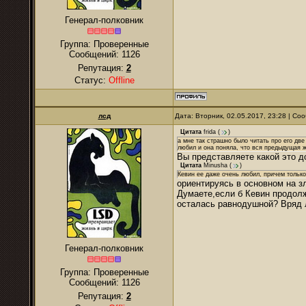
Генерал-полковник
Группа: Проверенные
Сообщений:
1126
Репутация:
2
Статус:
Offline
лсд
Дата: Вторник, 02.05.2017, 23:28 | С
Цитата
frida
(
)
а мне так страшно было читать про его две
любил и она поняла, что вся предыдущая 
Вы представляете какой это д
Цитата
Minusha
(
)
Кевин ее даже очень любил, причем только
ориентируясь в основном на 
Думаете,если б Кевин продолж
осталась равнодушной? Вряд 
Генерал-полковник
Группа: Проверенные
Сообщений:
1126
Репутация:
2