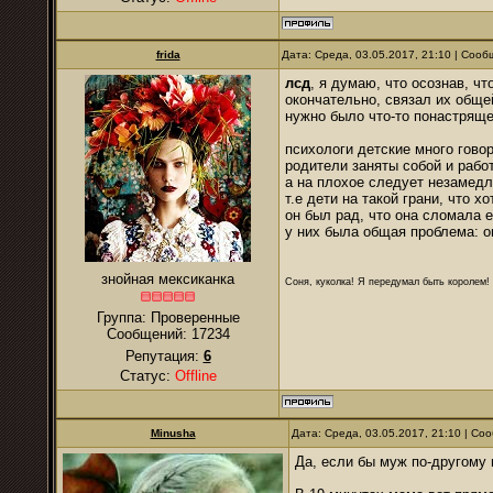
frida
Дата: Среда, 03.05.2017, 21:10 | Соо
лсд
, я думаю, что осознав, чт
окончательно, связал их обще
нужно было что-то понастрящ
психологи детские много говор
родители заняты собой и рабо
а на плохое следует незамедл
т.е дети на такой грани, что х
он был рад, что она сломала е
у них была общая проблема: о
знойная мексиканка
Соня, куколка! Я передумал быть королем! Я
Группа: Проверенные
Сообщений:
17234
Репутация:
6
Статус:
Offline
Minusha
Дата: Среда, 03.05.2017, 21:10 | С
Да, если бы муж по-другому 