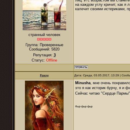
лиц. И с возрастом вы станете
на каждом углу кричит, как я 
калечит своими истериками, п
странный человек
Группа: Проверенные
Сообщений:
5820
Репутация:
3
Статус:
Offline
Foxxy
Дата: Среда, 03.05.2017, 13:29 | Соо
Minusha
, мне очень понравил
это я как историк бурчу, я и
Сейчас читаю "Сердце Пармы",
Фыр-фыр-фыр