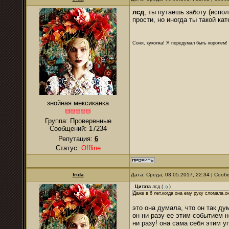
лсд
, ты путаешь заботу (испо
прости, но иногда ты такой к
Соня, куколка! Я передумал быть королем! Я
знойная мексиканка
Группа: Проверенные
Сообщений:
17234
Репутация:
6
Статус:
Offline
frida
Дата: Среда, 03.05.2017, 22:34 | Соо
Цитата
лсд
(
)
Даже в 6 лет,когда она ему руку сломала,о
это она думала, что он так ду
он ни разу ее этим событием 
ни разу! она сама себя этим 