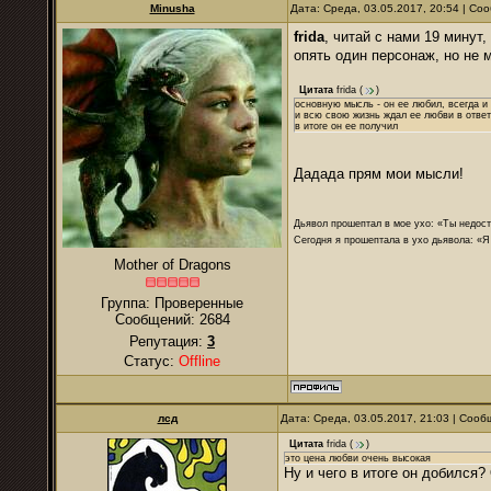
Minusha
Дата: Среда, 03.05.2017, 20:54 | С
frida
, читай с нами 19 минут
опять один персонаж, но не 
Цитата
frida
(
)
основную мысль - он ее любил, всегда и 
и всю свою жизнь ждал ее любви в ответ
в итоге он ее получил
Дадада прям мои мысли!
Дьявол прошептал в мое ухо: «Ты недост
Сегодня я прошептала в ухо дьявола: «Я
Mother of Dragons
Группа: Проверенные
Сообщений:
2684
Репутация:
3
Статус:
Offline
лсд
Дата: Среда, 03.05.2017, 21:03 | Соо
Цитата
frida
(
)
это цена любви очень высокая
Ну и чего в итоге он добился