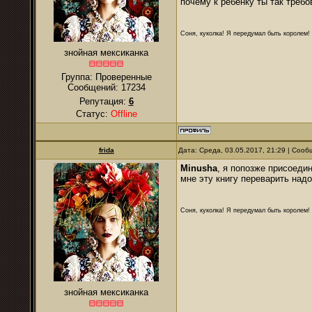
почему к ребёнку ты так требо
Соня, куколка! Я передумал быть королем! Я
знойная мексиканка
Группа: Проверенные
Сообщений:
17234
Репутация:
6
Статус:
Offline
frida
Дата: Среда, 03.05.2017, 21:29 | Соо
Minusha
, я попозже присоеди
мне эту книгу переварить надо
Соня, куколка! Я передумал быть королем! Я
знойная мексиканка