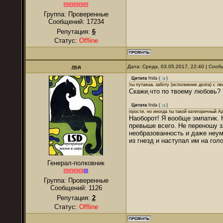
Группа: Проверенные
Сообщений:
17234
Репутация:
6
Статус:
Offline
лсд
Дата: Среда, 03.05.2017, 22:40 | Соо
Цитата
frida
(
)
ты путаешь заботу (исполнение долга) с л
Скажи,что по твоему любовь?
Цитата
frida
(
)
прости, но иногда ты такой категоричный 
Наоборот! Я вообще эмпатик. 
превыше всего. Не переношу з
необразованность и даже неумн
из гнезд и наступал им на гол
Генерал-полковник
Группа: Проверенные
Сообщений:
1126
Репутация:
2
Статус:
Offline