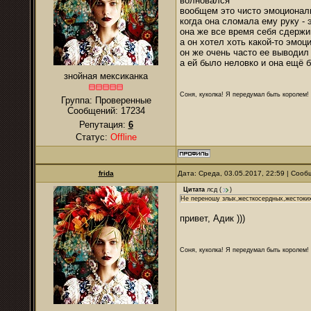
волновался
вообщем это чисто эмоциональ
когда она сломала ему руку -
она же все время себя сдерж
а он хотел хоть какой-то эмоц
он же очень часто ее выводил
а ей было неловко и она ещё 
знойная мексиканка
Соня, куколка! Я передумал быть королем! Я
Группа: Проверенные
Сообщений:
17234
Репутация:
6
Статус:
Offline
frida
Дата: Среда, 03.05.2017, 22:59 | Соо
Цитата
лсд
(
)
Не переношу злых,жесткосердных,жестоких.
привет, Адик )))
Соня, куколка! Я передумал быть королем! Я