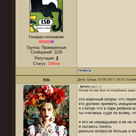
Генерал-полковник
Группа: Проверенные
Сообщений:
1126
Репутация:
2
Статус:
Offline
frida
Дата: Среда, 03.05.2017, 23:32 | Соо
Цитата
лсд
(
)
Почему бы ему было не попробовать вывес
это извечный вопрос что перви
кто должен проявить инициати
я считаю что в паре ребёнок-
ты считаешь судя по всему, ч
я его не оправдываю и ее не 
я пытаюсь понять
реально вопросов больше и бо