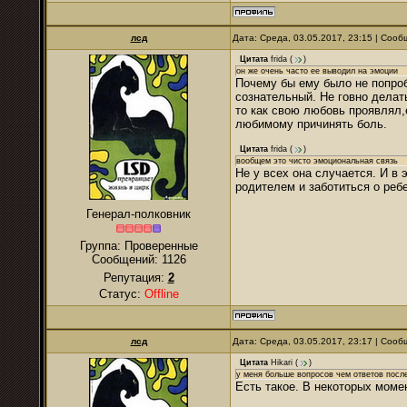
лсд
Дата: Среда, 03.05.2017, 23:15 | Соо
Цитата
frida
(
)
он же очень часто ее выводил на эмоции
Почему бы ему было не попроб
сознательный. Не говно делать
то как свою любовь проявлял,
любимому причинять боль.
Цитата
frida
(
)
вообщем это чисто эмоциональная связь
Не у всех она случается. И в 
родителем и заботиться о реб
Генерал-полковник
Группа: Проверенные
Сообщений:
1126
Репутация:
2
Статус:
Offline
лсд
Дата: Среда, 03.05.2017, 23:17 | Соо
Цитата
Hikari
(
)
у меня больше вопросов чем ответов после
Есть такое. В некоторых моме