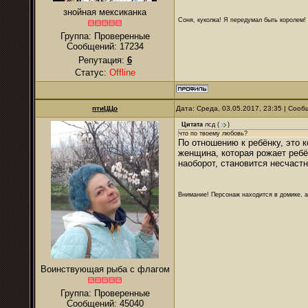
знойная мексиканка
Соня, куколка! Я передумал быть королем! Я
Группа: Проверенные
Сообщений:
17234
Репутация:
6
Статус:
Offline
птиЦЦо
Дата: Среда, 03.05.2017, 23:35 | Соо
Цитата
лсд
(
)
что по твоему любовь?
По отношению к ребёнку, это к
женщина, которая рожает ребён
наоборот, становится несчастн
Внимание! Персонаж находится в домике, а
Воинствующая рыба с флагом
Группа: Проверенные
Сообщений:
45040