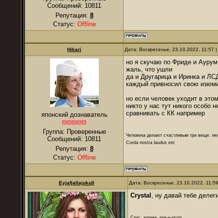
Сообщений:
10811
Репутация:
8
Статус:
Offline
Hikari
Дата: Воскресенье, 23.10.2022, 11:57
но я скучаю по Фриде и Аурум
жаль, что ушли
да и Другарица и Иринка и ЛС
каждый привносил свою изюм
но если человек уходит в это
никто у нас тут никого особо 
сравнивать с КК например
японский дознаватель
Группа: Проверенные
Человека делают счастливым три вещи: лю
Сообщений:
10811
Corda nostra laudus est
Репутация:
8
Статус:
Offline
Eyjafjallajokull
Дата: Воскресенье, 23.10.2022, 11:
Crystal
, ну давай тебе деле
Секс, котики, рок-н-ролл