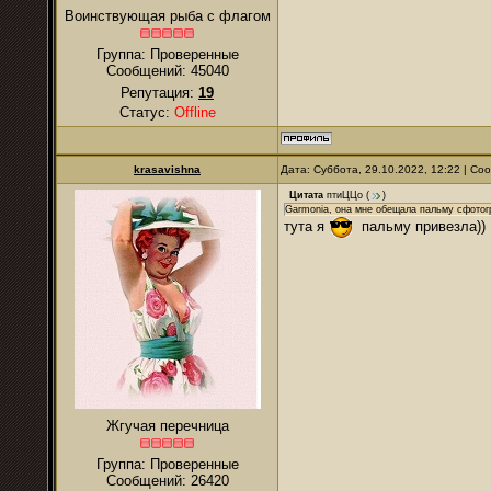
Воинствующая рыба с флагом
Группа: Проверенные
Сообщений:
45040
Репутация:
19
Статус:
Offline
krasavishna
Дата: Суббота, 29.10.2022, 12:22 | С
Цитата
птиЦЦо
(
)
Garmonia, она мне обещала пальму сфотогр
тута я
пальму привезла))
Жгучая перечница
Группа: Проверенные
Сообщений:
26420