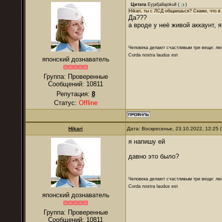
Цитата
Eyjafjallajokull
(
)
Hikari, ты с ЛСД общаешься? Скажи, что в 
Да???
а вроде у неё живой аккаунт, 
Человека делают счастливым три вещи: лю
Corda nostra laudus est
японский дознаватель
Группа: Проверенные
Сообщений:
10811
Репутация:
8
Статус:
Offline
Hikari
Дата: Воскресенье, 23.10.2022, 12:25
я напишу ей
давно это было?
Человека делают счастливым три вещи: лю
Corda nostra laudus est
японский дознаватель
Группа: Проверенные
Сообщений:
10811