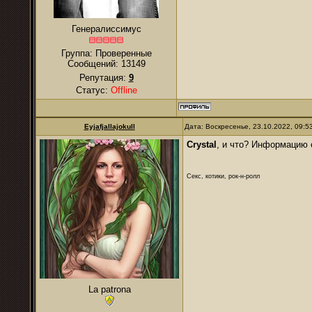
Генералиссимус
Группа: Проверенные
Сообщений:
13149
Репутация:
9
Статус:
Offline
Eyjafjallajokull
Дата: Воскресенье, 23.10.2022, 09:
Crystal
, и что? Информацию 
Секс, котики, рок-н-ролл
La patrona