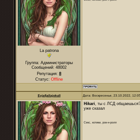
La patrona
Группа: Администраторы
Сообщений:
48002
Репутация:
8
Статус:
Offline
Eyjafjallajokull
Дата: Воскресенье, 23.10.2022, 12:
Hikari
, ты с ЛСД общаешься? 
уже сказал
Секс, котики, рок-н-ролл