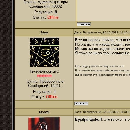
Группа: Администраторы
Сообщений:
48002
Репутация:
8
Статус:
Offline
Тёма
Дата: Воскресенье, 23.10.2022, 11:13
Все на нервах сейчас, это пон
Но жаль, что народ уходит, на
Можно же не ходить в полити
Я тоже решила там больше не 
Есть люди удобные в быту, а есть нет!
В основном все очень гибко мягко и цветно
Генералиссимус
Вы не поняли сути возмущения моего (с-М
Группа: Проверенные
Сообщений:
14241
Репутация:
4
Статус:
Offline
Crystal
Дата: Воскресенье, 23.10.2022, 11:46
Eyjafjallajokull
, это плохо, ч