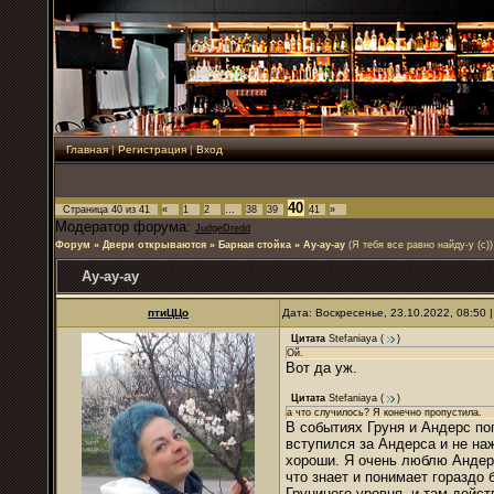
Главная
|
Регистрация
|
Вход
40
Страница
40
из
41
«
1
2
…
38
39
41
»
Модератор форума:
JudgeDredd
Форум
»
Двери открываются
»
Барная стойка
»
Ау-ау-ау
(Я тебя все равно найду-у (с))
Ау-ау-ау
птиЦЦо
Дата: Воскресенье, 23.10.2022, 08:50
Цитата
Stefaniaya
(
)
Ой.
Вот да уж.
Цитата
Stefaniaya
(
)
а что случилось? Я конечно пропустила.
В событиях Груня и Андерс по
вступился за Андерса и не наж
хороши. Я очень люблю Андерс
что знает и понимает гораздо 
Груниного уровня, и там дейст