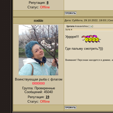
Репутация:
8
Статус:
Offline
птиЦЦо
Дата: Суббота, 29.10.2022, 19:03 | С
Цитата
krasavishna
(
)
тута я
Урррря!!!
Где пальму смотреть?)))
Внимание! Персонаж находится в домике, а
Воинствующая рыба с флагом
Группа: Проверенные
Сообщений:
45040
Репутация:
19
Статус:
Offline