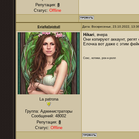
Репутация:
8
Статус:
Offline
Eyjafjallajokull
Дата: Воскресенье, 23.10.2022, 13:
Hikari
, вчера
Они копируют аккаунт, регят
Елочка вот даже с этим фей
Секс, котики, рок-н-ролл
La patrona
Группа: Администраторы
Сообщений:
48002
Репутация:
8
Статус:
Offline