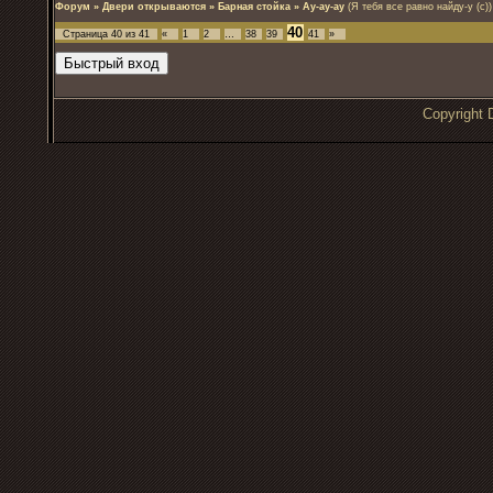
Форум
»
Двери открываются
»
Барная стойка
»
Ау-ау-ау
(Я тебя все равно найду-у (с))
40
Страница
40
из
41
«
1
2
…
38
39
41
»
Copyrigh