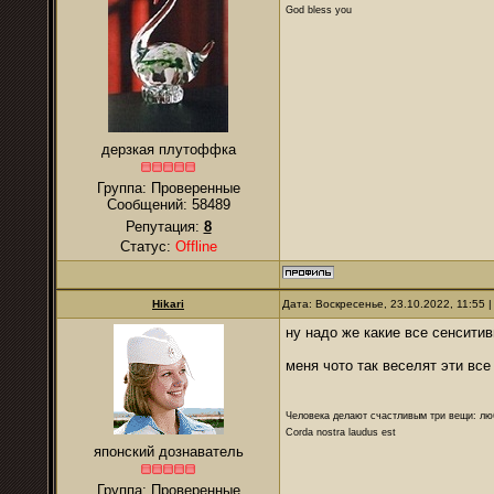
God bless you
дерзкая плутоффка
Группа: Проверенные
Сообщений:
58489
Репутация:
8
Статус:
Offline
Hikari
Дата: Воскресенье, 23.10.2022, 11:55
ну надо же какие все сенсити
меня чото так веселят эти вс
Человека делают счастливым три вещи: лю
Corda nostra laudus est
японский дознаватель
Группа: Проверенные