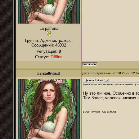
La patrona
Группа: Администраторы
Сообщений:
48002
Репутация:
8
Статус:
Offline
Eyjafjallajokull
Дата: Воскресенье, 23.10.2022, 12:
Цитата
Hikari
(
)
меня чото так веселят эти все темы с у
Ну это личное. Особенно в то
Тем более, человек никаких 
Секс, котики, рок-н-ролл