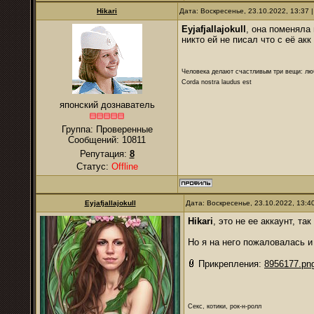
Hikari
Дата: Воскресенье, 23.10.2022, 13:37
Eyjafjallajokull
, она поменяла
никто ей не писал что с её ак
Человека делают счастливым три вещи: лю
Corda nostra laudus est
японский дознаватель
Группа: Проверенные
Сообщений:
10811
Репутация:
8
Статус:
Offline
Eyjafjallajokull
Дата: Воскресенье, 23.10.2022, 13:
Hikari
, это не ее аккаунт, та
Но я на него пожаловалась и
Прикрепления:
8956177.pn
Секс, котики, рок-н-ролл