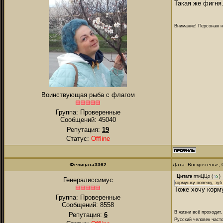
Такая же фигня.
Внимание! Персонаж на
Воинствующая рыба с флагом
Группа: Проверенные
Сообщений:
45040
Репутация:
19
Статус:
Offline
Фелицата3362
Дата: Воскресенье, 
Цитата
птиЦЦо
(
)
Генералиссимус
кормушку повешу, зуб
Тоже хочу корму
Группа: Проверенные
Сообщений:
8558
В жизни всё проходит,
Репутация:
6
Русский человек часто