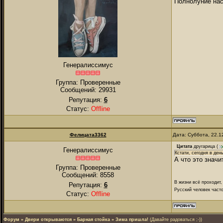
Полнолуние нас
Генералиссимус
Группа: Проверенные
Сообщений:
29931
Репутация:
6
Статус:
Offline
Фелицата3362
Дата: Суббота, 22.1
Цитата
другарица
(
Генералиссимус
Кстати, сегодня в ден
А что это значи
Группа: Проверенные
Сообщений:
8558
В жизни всё проходит,
Репутация:
6
Русский человек часто
Статус:
Offline
Форум
»
Двери открываются
»
Барная стойка
»
Зима пришла!
(Давайте радоваться ;-))