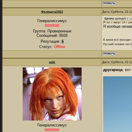
Фелицата3362
Дата: Суббота, 22.1
Цитата
ugelegal1
(
Генералиссимус
Я тут с минус 14 с ум
Я вообще ненави
Группа: Проверенные
Сообщений:
8558
В жизни всё проходит,
Репутация:
6
Русский человек часто
Статус:
Offline
gabi
Дата: Суббота, 22.1
другарица
, вот
Генералиссимус