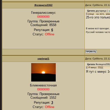
Фелицата3362
Дата: Суббота, 22.1
Цитата
другарица
(
Генералиссимус
Солнце - на лето, зим
25-го это тольк
Группа: Проверенные
Сообщений:
8558
В жизни всё проходит,
Репутация:
6
Русский человек часто
Статус:
Offline
ugelegal1
Дата: Суббота, 22.1
Цитата
Фелицата336
(( И минус 22((((
Я тут с минус 
Ближневосточная
Группа: Проверенные
Сообщений:
1552
Репутация:
3
Статус:
Offline