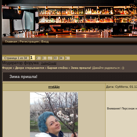
Главная
|
Регистрация
|
Вход
1
Страница
1
из
34
2
3
…
33
34
»
Модератор форума:
JudgeDredd
Форум
»
Двери открываются
»
Барная стойка
»
Зима пришла!
(Давайте радоваться ;-))
Зима пришла!
птиЦЦо
Дата: Суббота, 01.1
Внимание! Персонаж на