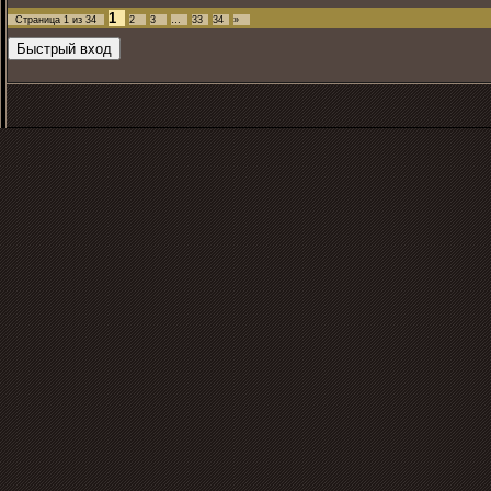
1
Страница
1
из
34
2
3
…
33
34
»