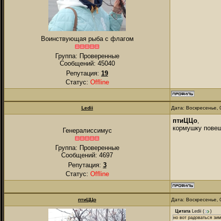
Воинствующая рыба с флагом
Группа: Проверенные
Сообщений:
45040
Репутация:
19
Статус:
Offline
Ledii
Дата: Воскресенье, 
птиЦЦо
,
кормушку повеш
Генералиссимус
Группа: Проверенные
Сообщений:
4697
Репутация:
3
Статус:
Offline
птиЦЦо
Дата: Воскресенье, 
Цитата
Ledii
(
)
но вот радоваться зи