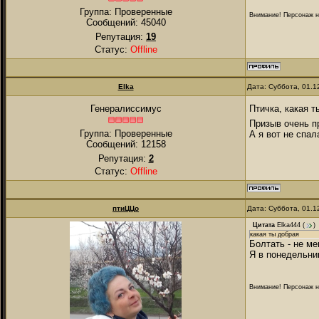
Группа: Проверенные
Внимание! Персонаж на
Сообщений:
45040
Репутация:
19
Статус:
Offline
Elka
Дата: Суббота, 01.1
Птичка, какая 
Генералиссимус
Призыв очень пр
Группа: Проверенные
А я вот не спал
Сообщений:
12158
Репутация:
2
Статус:
Offline
птиЦЦо
Дата: Суббота, 01.1
Цитата
Elka444
(
)
какая ты добрая
Болтать - не ме
Я в понедельни
Внимание! Персонаж на