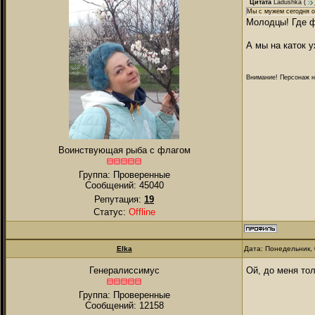
Цитата
Ladushka
(
Мы с мужем сегодня о
Молодцы! Где 
А мы на каток 
Внимание! Персонаж на
Воинствующая рыба с флагом
Группа: Проверенные
Сообщений:
45040
Репутация:
19
Статус:
Offline
Elka
Дата: Понедельник, 
Ой, до меня то
Генералиссимус
Группа: Проверенные
Сообщений:
12158