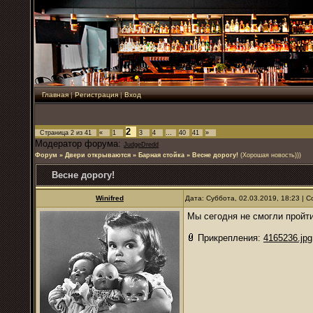
Главная
|
Регистрация
|
Вход
2
Страница
2
из
41
«
1
3
4
…
40
41
»
Модератор форума:
JudgeDredd
Форум
»
Двери открываются
»
Барная стойка
»
Весне дорогу!
(Хорошая новость)))
Весне дорогу!
Winifred
Дата: Суббота, 02.03.2019, 18:23 |
Мы сегодня не смогли пройт
Прикрепления:
4165236.jpg