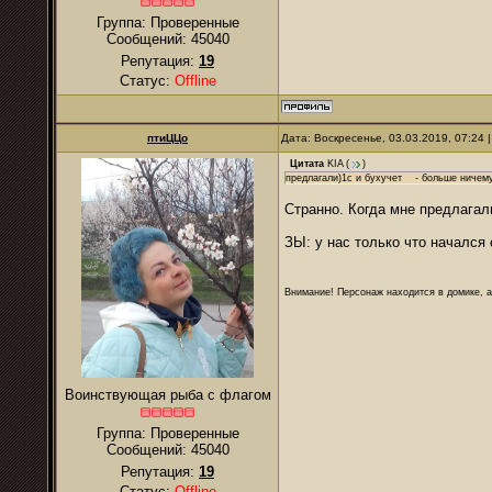
Группа: Проверенные
Сообщений:
45040
Репутация:
19
Статус:
Offline
птиЦЦо
Дата: Воскресенье, 03.03.2019, 07:24
Цитата
KIA
(
)
предлагали)1с и бухучет - больше ничему
Странно. Когда мне предлагали
ЗЫ: у нас только что начался
Внимание! Персонаж находится в домике, а
Воинствующая рыба с флагом
Группа: Проверенные
Сообщений:
45040
Репутация:
19
Статус:
Offline