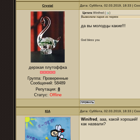
Crystal
Дата: Суббота, 02.03.2019, 18:33 | С
Цитата
Winifred
(
)
Вызволили парня из тюряги
да вы молодцы какие!!!
God bless you
дерзкая плутоффка
Группа: Проверенные
Сообщений:
58489
Репутация:
8
Статус:
Offline
KIA
Дата: Суббота, 02.03.2019, 18:33 | С
Winifred
, ааа, какой хороший!
как назвали?