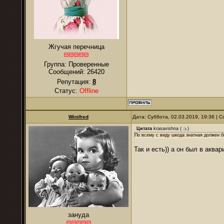
Жгучая перечница
Группа: Проверенные
Сообщений:
26420
Репутация:
8
Статус:
Offline
Winifred
Дата: Суббота, 02.03.2019, 19:36 |
Цитата
krasavishna
(
)
По всему с виду шкода знатная должен б
Так и есть)) а он был в аквар
зануда