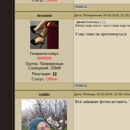
Статус:
Offline
другарица
Дата: Понедельник, 04.03.2019, 21:25
Цитата
Stefaniaya
(
)
Яблоку негде упасть, просто люди люди лю
У нас тоже не протолкнуться
Генералиссимус
Группа: Проверенные
Сообщений:
25848
Репутация:
10
Статус:
Offline
птиЦЦо
Дата: Пятница, 15.03.2019, 22:58 | С
Всё забываю фотки вставить. У