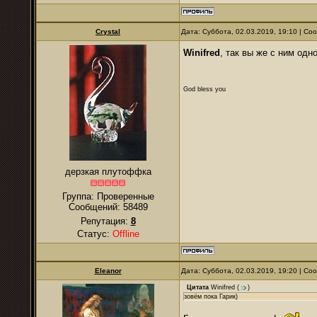
Crystal
Дата: Суббота, 02.03.2019, 19:10 | С
Winifred
, так вы же с ним одн
God bless you
дерзкая плутоффка
Группа: Проверенные
Сообщений:
58489
Репутация:
8
Статус:
Offline
Eleanor
Дата: Суббота, 02.03.2019, 19:20 | С
Цитата
Winifred
(
)
зовём пока Гарик)