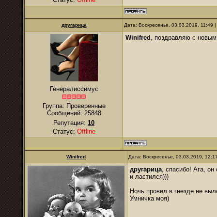
другарица
Дата: Воскресенье, 03.03.2019, 11:49
Winifred
, поздравляю с новым
Генералиссимус
Группа: Проверенные
Сообщений:
25848
Репутация:
10
Статус:
Offline
Winifred
Дата: Воскресенье, 03.03.2019, 12:
другарица
, спасибо! Ага, он
и ластился)))
Ночь провел в гнезде не выле
Умничка моя)