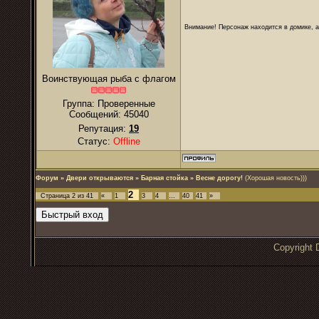
Внимание! Персонаж находится в домике, а
Воинствующая рыба с флагом
Группа: Проверенные
Сообщений:
45040
Репутация:
19
Статус:
Offline
Форум
»
Двери открываются
»
Барная стойка
»
Весне дорогу!
(Хорошая новость)))
2
Страница
2
из
41
«
1
3
4
…
40
41
»
Copyrigh