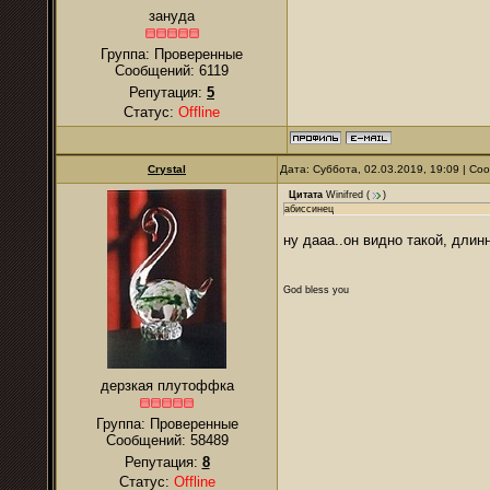
зануда
Группа: Проверенные
Сообщений:
6119
Репутация:
5
Статус:
Offline
Crystal
Дата: Суббота, 02.03.2019, 19:09 | С
Цитата
Winifred
(
)
абиссинец
ну дааа..он видно такой, длинн
God bless you
дерзкая плутоффка
Группа: Проверенные
Сообщений:
58489
Репутация:
8
Статус:
Offline