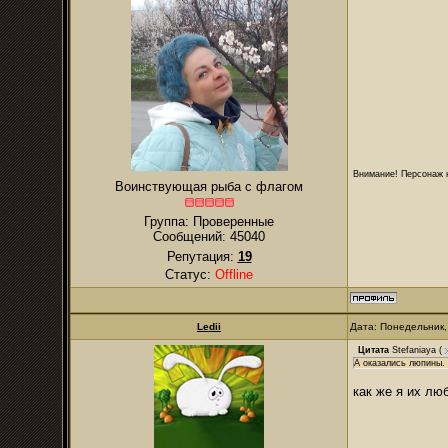
Внимание! Персонаж н
Воинствующая рыба с флагом
Группа: Проверенные
Сообщений:
45040
Репутация:
19
Статус:
Offline
Ledii
Дата: Понедельник,
Цитата
Stefaniaya
(
А оказались люпины.
как же я их лю