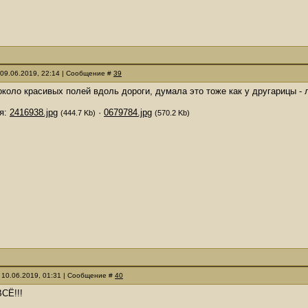
 09.06.2019, 22:14 | Сообщение #
39
коло красивых полей вдоль дороги, думала это тоже как у другарицы - 
я:
2416938.jpg
·
0679784.jpg
(444.7 Kb)
(570.2 Kb)
 10.06.2019, 01:31 | Сообщение #
40
ВСЁ!!!