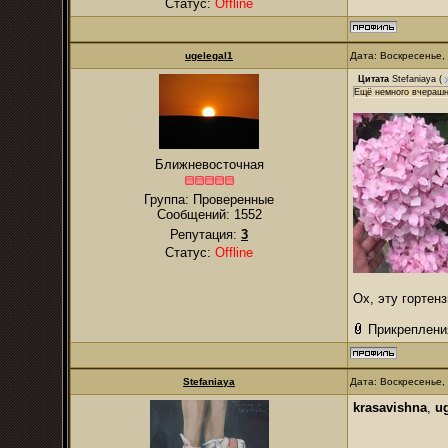
Статус:
Offline
ugelegal1
Дата: Воскресенье,
Цитата
Stefaniaya
(
Ещё немного вчерашн
Ближневосточная
Группа: Проверенные
Сообщений:
1552
Репутация:
3
Статус:
Offline
Ох, эту гортен
Прикреплени
Stefaniaya
Дата: Воскресенье,
krasavishna
,
u