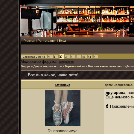
Главная
|
Регистрация
|
Вход
2
Страница
2
из
44
«
1
3
4
…
43
44
»
Модератор форума:
JudgeDredd
Форум
»
Двери открываются
»
Барная стойка
»
Вот оно какое, наше лето!
(Делим
Вот оно какое, наше лето!
Stefaniaya
Дата: Воскресенье,
другарица
, по
Ещё немного вч
Прикреплени
Генералиссимус