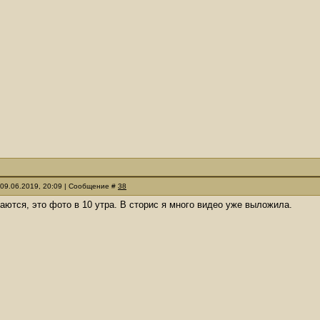
 09.06.2019, 20:09 | Сообщение #
38
паются, это фото в 10 утра. В сторис я много видео уже выложила.