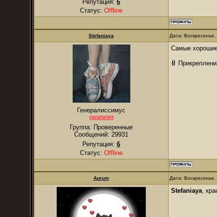
Репутация:
6
Статус:
Offline
Stefaniaya
Дата: Воскресенье,
Самые хорошие 
Прикреплени
Генералиссимус
Группа: Проверенные
Сообщений:
29931
Репутация:
6
Статус:
Offline
Aurum
Дата: Воскресенье,
Stefaniaya
, кр