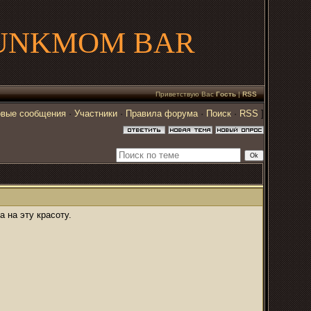
UNKMOM BAR
Приветствую Вас
Гость
|
RSS
вые сообщения
·
Участники
·
Правила форума
·
Поиск
·
RSS
]
 на эту красоту.