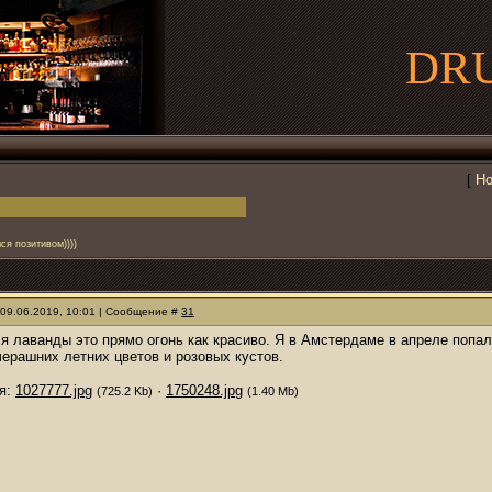
DR
[
Но
ся позитивом))))
 09.06.2019, 10:01 | Сообщение #
31
ля лаванды это прямо огонь как красиво. Я в Амстердаме в апреле попала
ерашних летних цветов и розовых кустов.
я:
1027777.jpg
·
1750248.jpg
(725.2 Kb)
(1.40 Mb)