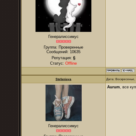
Генералиссимус
Группа: Проверенные
Сообщений:
10635
Репутация:
6
Статус:
Offline
Stefaniaya
Дата: Воскресенье,
Aurum
, все ку
Генералиссимус