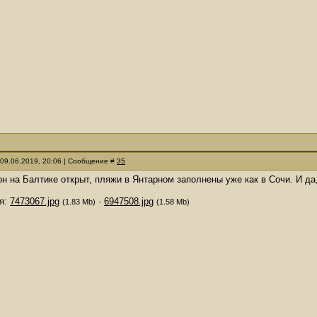
 09.06.2019, 20:06 | Сообщение #
35
н на Балтике открыт, пляжи в Янтарном заполнены уже как в Сочи. И да
я:
7473067.jpg
·
6947508.jpg
(1.83 Mb)
(1.58 Mb)