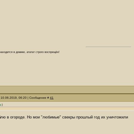
аходится в домике, ататат строго воспрещён!
 10.06.2019, 06:20 | Сообщение #
41
)
блю в огороде. Но мои "любимые" свекры прошлый год их уничтожили