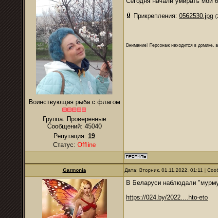
Сегодня начали умирать мои б
Прикрепления:
0562530.jpg
(
Внимание! Персонаж находится в домике, а
Воинствующая рыба с флагом
Группа: Проверенные
Сообщений:
45040
Репутация:
19
Статус:
Offline
Garmonia
Дата: Вторник, 01.11.2022, 01:11 | С
В Беларуси наблюдали "мурм
https://024.by/2022....hto-eto