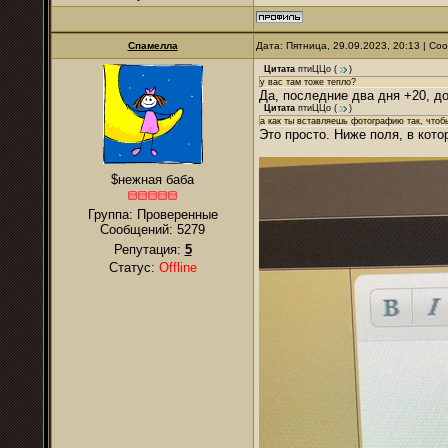
Спамелла
Дата: Пятница, 29.09.2023, 20:13 | С
Цитата
птиЦЦо
(
)
у вас там тоже тепло?
Да, последние два дня +20, д
Цитата
птиЦЦо
(
)
а как ты вставляешь фотографию так, чтобы
Это просто. Ниже поля, в кот
$нежная баба
Группа: Проверенные
Сообщений:
5279
Репутация:
5
Статус:
Offline