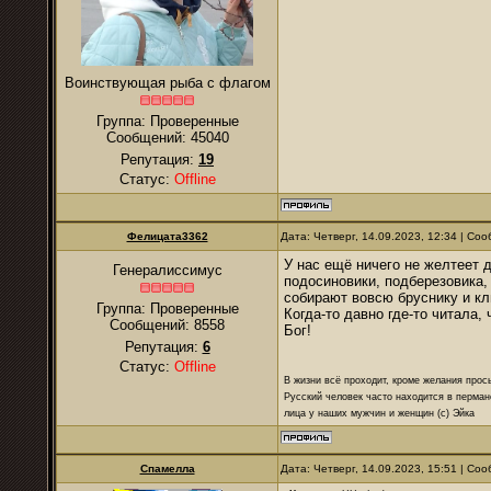
Воинствующая рыба с флагом
Группа: Проверенные
Сообщений:
45040
Репутация:
19
Статус:
Offline
Фелицата3362
Дата: Четверг, 14.09.2023, 12:34 | С
У нас ещё ничего не желтеет д
Генералиссимус
подосиновики, подберезовика, 
собирают вовсю бруснику и кл
Группа: Проверенные
Когда-то давно где-то читала,
Сообщений:
8558
Бог!
Репутация:
6
Статус:
Offline
В жизни всё проходит, кроме желания прос
Русский человек часто находится в перман
лица у наших мужчин и женщин (с) Эйка
Спамелла
Дата: Четверг, 14.09.2023, 15:51 | С