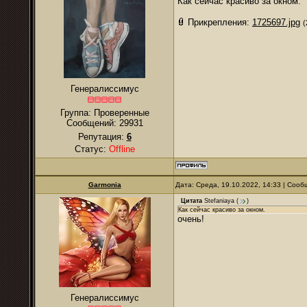
Как сейчас красиво за окном.
Прикрепления:
1725697.jpg
(
Генералиссимус
Группа: Проверенные
Сообщений:
29931
Репутация:
6
Статус:
Offline
Garmonia
Дата: Среда, 19.10.2022, 14:33 | Соо
Цитата
Stefaniaya
(
)
Как сейчас красиво за окном.
очень!
Генералиссимус