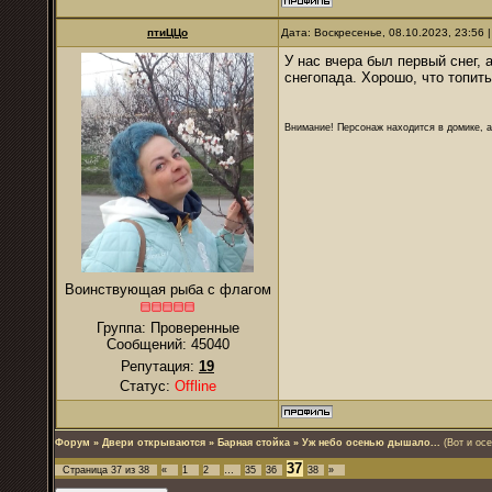
птиЦЦо
Дата: Воскресенье, 08.10.2023, 23:56
У нас вчера был первый снег, 
снегопада. Хорошо, что топить
Внимание! Персонаж находится в домике, а
Воинствующая рыба с флагом
Группа: Проверенные
Сообщений:
45040
Репутация:
19
Статус:
Offline
Форум
»
Двери открываются
»
Барная стойка
»
Уж небо осенью дышало...
(Вот и ос
37
Страница
37
из
38
«
1
2
…
35
36
38
»