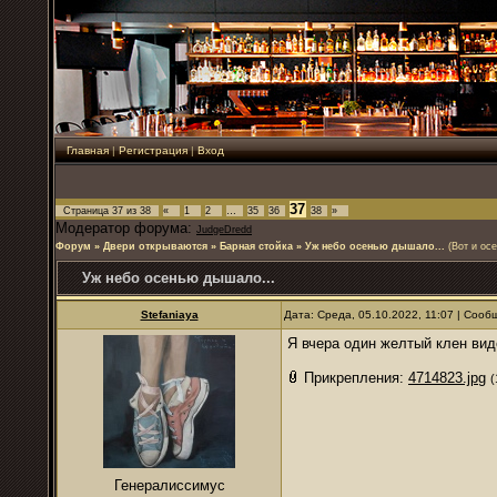
Главная
|
Регистрация
|
Вход
37
Страница
37
из
38
«
1
2
…
35
36
38
»
Модератор форума:
JudgeDredd
Форум
»
Двери открываются
»
Барная стойка
»
Уж небо осенью дышало...
(Вот и ос
Уж небо осенью дышало...
Stefaniaya
Дата: Среда, 05.10.2022, 11:07 | Соо
Я вчера один желтый клен вид
Прикрепления:
4714823.jpg
(
Генералиссимус