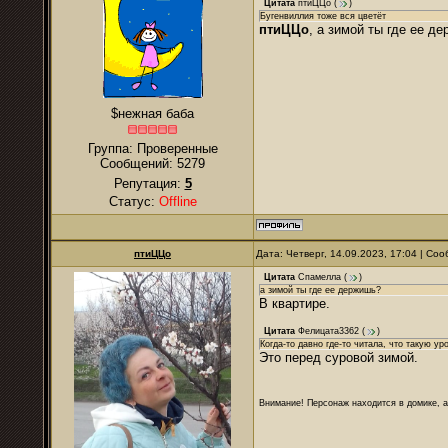
Цитата
птиЦЦо
(
)
Бугенвиллия тоже вся цветёт
птиЦЦо
, а зимой ты где ее д
$нежная баба
Группа: Проверенные
Сообщений:
5279
Репутация:
5
Статус:
Offline
птиЦЦо
Дата: Четверг, 14.09.2023, 17:04 | С
Цитата
Спамелла
(
)
а зимой ты где ее держишь?
В квартире.
Цитата
Фелицата3362
(
)
Когда-то давно где-то читала, что такую 
Это перед суровой зимой.
Внимание! Персонаж находится в домике, а