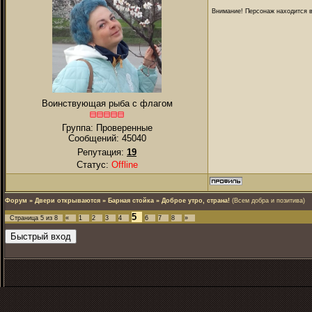
Внимание! Персонаж находится в
Воинствующая рыба с флагом
Группа: Проверенные
Сообщений:
45040
Репутация:
19
Статус:
Offline
Форум
»
Двери открываются
»
Барная стойка
»
Доброе утро, страна!
(Всем добра и позитива)
5
Страница
5
из
8
«
1
2
3
4
6
7
8
»