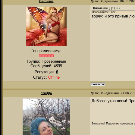
Garmonia
Дата: Воскресенье, 06.06.20
Цитата
птиЦЦо
(
)
Просыпайтесь все!
ворчу: и это призыв лю
Генералиссимус
Группа: Проверенные
Сообщений:
4899
Репутация:
6
Статус:
Offline
птиЦЦо
Дата: Понедельник, 21.06.20
Доброго утра всем! Пр
Внимание! Персонаж находится в