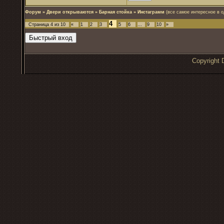
Форум
»
Двери открываются
»
Барная стойка
»
Инстаграмм
(все самое интересное в о
4
Страница
4
из
10
«
1
2
3
5
6
…
9
10
»
Copyrigh