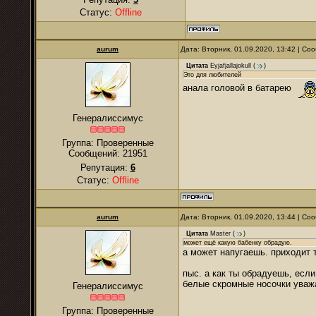
Статус:
Offline
аurum
Дата: Вторник, 01.09.2020, 13:42 | С
Цитата
Eyjafjallajokull
(
)
Это для любителей
анала головой в батарею
Генералиссимус
Группа: Проверенные
Сообщений:
21951
Репутация:
6
Статус:
Offline
аurum
Дата: Вторник, 01.09.2020, 13:44 | С
Цитата
Master
(
)
может ещё какую бабенку обрадую.
а может напугаешь. приходит 
пыс. а как ты обрадуешь, если
белые скромные носочки ува
Генералиссимус
Группа: Проверенные