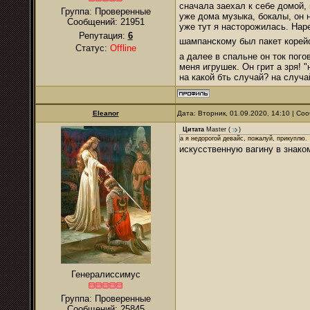
сначала заехал к себе домой, 
Группа: Проверенные
уже дома музыка, бокалы, он 
Сообщений:
21951
уже тут я насторожилась. Нар
Репутация:
6
шампанскому был пакет корей
Статус:
Offline
а далее в спальне он ток пого
меня игрушек. Он грит а зря! 
на какой бть случай? на случа
Eleanor
Дата: Вторник, 01.09.2020, 14:10 | С
Цитата
Master
(
)
а я недорогой девайс, пожалуй, прикуплю.
искусственную вагину в знак
Генералиссимус
Группа: Проверенные
Сообщений:
25845