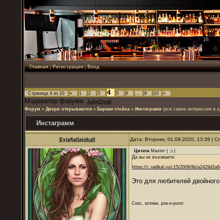
Главная
|
Регистрация
|
Вход
4
Страница
4
из
10
«
1
2
3
5
6
…
9
10
»
Модератор форума:
JudgeDredd
Форум
»
Двери открываются
»
Барная стойка
»
Инстаграмм
(все самое интересное в о
Инстаграмм
Eyjafjallajokull
Дата: Вторник, 01.09.2020, 13:39 |
Цитата
Master
(
)
Да вы не въезжаете.
https://c.radikal.ru/c15/2009/9b/a2429d2a6
Это для любителей двойного
Секс, котики, рок-н-ролл