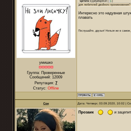
Цитата
Eyjafjallajokull
(
)
для любителей двойного проникновения?
Интересно это надувная штук
плавать
Послушайте, друзья! Нельзя же в самом д
умишко
Группа: Проверенные
Сообщений:
12009
Репутация:
7
Статус:
Offline
Сон
Дата: Четверг, 03.09.2020, 10:02 | 
Прозаик
и зацепит