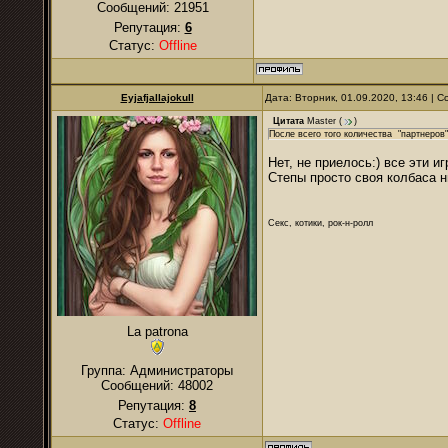
Сообщений:
21951
Репутация:
6
Статус:
Offline
Eyjafjallajokull
Дата: Вторник, 01.09.2020, 13:46 |
Цитата
Master
(
)
После всего того количества "партнеров"
Нет, не приелось:) все эти и
Степы просто своя колбаса н
Секс, котики, рок-н-ролл
La patrona
Группа: Администраторы
Сообщений:
48002
Репутация:
8
Статус:
Offline