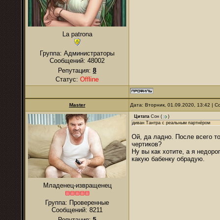
La patrona
Группа: Администраторы
Сообщений:
48002
Репутация:
8
Статус:
Offline
Master
Дата: Вторник, 01.09.2020, 13:42 |
Цитата
Сон
(
)
диван Тантра с реальным партнёром
Ой, да ладно. После всего т
чертиков?
Ну вы как хотите, а я недор
какую бабенку обрадую.
Младенец-извращенец
Группа: Проверенные
Сообщений:
8211
Репутация:
5