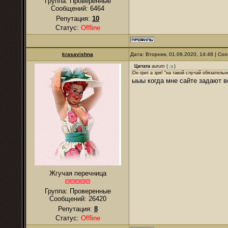
Группа: Проверенные
Сообщений:
6464
Репутация:
10
Статус:
Offline
krasavishna
Дата: Вторник, 01.09.2020, 14:48 | С
Цитата
аurum
(
)
Он грит а зря! "на такой случай обязатель
ыыы когда мне сайте задают в
Жгучая перечница
Группа: Проверенные
Сообщений:
26420
Репутация:
8
Статус:
Offline