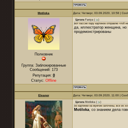
Motiloka
Дата: Четверг, 03.09.2020, 10:58 | С
Цитата
Faniya
(
)
вот пассие пару картинок отправлю чтоб не
да, иллюстратор женщина, но 
продемонстрированы
Полковник
Группа: Заблокированные
Сообщений:
173
Репутация:
0
Статус:
Offline
Eleanor
Дата: Четверг, 03.09.2020, 11:00 | Со
Цитата
Motiloka
(
)
но картинки на мужчин заточены, все их х
Motiloka
, со знанием дела гов