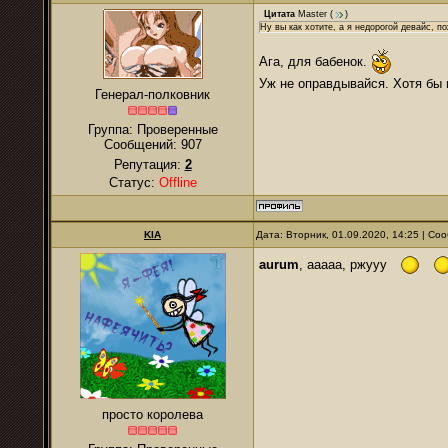
Цитата
Master
(
)
Ну вы как хотите, а я недорогой девайс, 
Ага, для бабенок.
Уж не оправдывайся. Хотя бы 
Генерал-полковник
Группа: Проверенные
Сообщений:
907
Репутация:
2
Статус:
Offline
KIA
Дата: Вторник, 01.09.2020, 14:25 | С
аurum
, ааааа, ржууу
просто королева