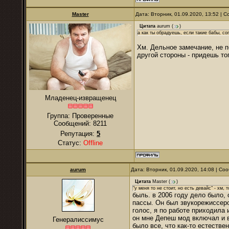
Master
Дата: Вторник, 01.09.2020, 13:52 |
Цитата
аurum
(
)
а как ты обрадуешь, если такие бабы, с
Хм. Дельное замечание, не п
другой стороны - придешь тогд
Младенец-извращенец
Группа: Проверенные
Сообщений:
8211
Репутация:
5
Статус:
Offline
аurum
Дата: Вторник, 01.09.2020, 14:08 | С
Цитата
Master
(
)
"у меня то не стоит, но есть девайс" - хм, 
быль. в 2006 году дело было,
пассы. Он был звукорежиссеро
голос, я по работе приходила
он мне Депеш мод включал и 
Генералиссимус
было все, что как-то естеств