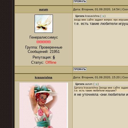
аurum
Дата: Вторник, 01.09.2020, 14:54 | С
Цитата
krasavishna
(
)
когда мне сайте задают вопрос про игрушк
т.е. есть такие любители игру
Генералиссимус
Группа: Проверенные
Сообщений:
21951
Репутация:
6
Статус:
Offline
krasavishna
Дата: Вторник, 01.09.2020, 15:20 | С
Цитата
аurum
(
)
Цитата krasavishna ()когда мне сайте зада
т.е. есть такие любители игрушек?
я не уточняла -они любители 