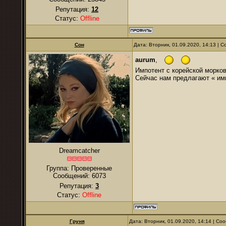
Репутация:
12
Статус:
Offline
Сон
Дата: Вторник, 01.09.2020, 14:13 |
аurum
,
Импотент с корейской морков
Сейчас нам предлагают « им
Dreamcatcher
Группа: Проверенные
Сообщений:
6073
Репутация:
3
Статус:
Offline
Гpуня
Дата: Вторник, 01.09.2020, 14:14 | С