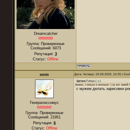
Dreamcatcher
Группа: Проверенные
Сообщений:
6073
Репутация:
3
Статус:
Offline
аurum
Дата: Четверг, 03.09.2020, 10:35 | С
Цитата
Faniya
(
)
можно, стильно и непошло :) ну вот зимой 
с мужем делать зарисовки ро
Генералиссимус
Группа: Проверенные
Сообщений:
21951
Репутация:
6
Статус:
Offline