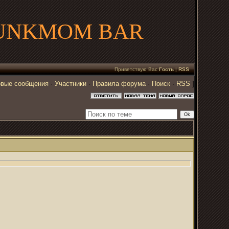
UNKMOM BAR
Приветствую Вас
Гость
|
RSS
вые сообщения
·
Участники
·
Правила форума
·
Поиск
·
RSS
]