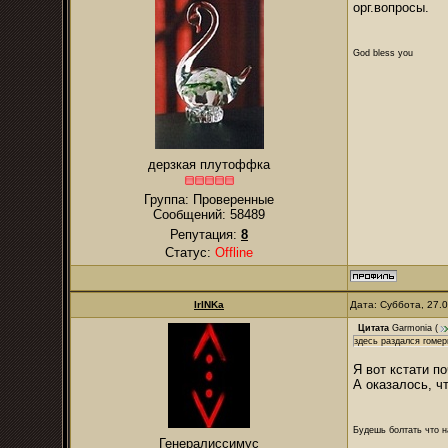
орг.вопросы.
God bless you
дерзкая плутоффка
Группа: Проверенные
Сообщений:
58489
Репутация:
8
Статус:
Offline
IrINKa
Дата: Суббота, 27.
Цитата
Garmonia
(
здесь раздался гоме
Я вот кстати п
А оказалось, ч
Будешь болтать что н
Генералиссимус