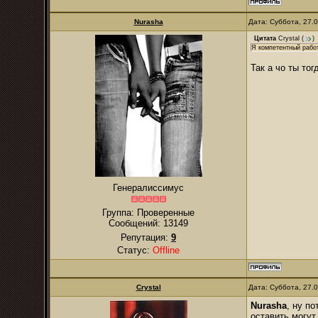
Nurаsha
Дата: Суббота, 27.
Цитата
Crystal
(
)
Я компетентный рабо
Так а чо ты то
Генералиссимус
Группа: Проверенные
Сообщений:
13149
Репутация:
9
Статус:
Offline
Crystal
Дата: Суббота, 27.
Nurаsha
, ну п
оставить могут