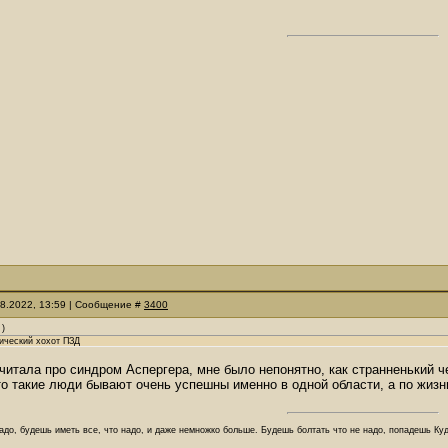
08.2022, 13:59 | Сообщение #
3400
)
рический хохот ПЗД
очитала про синдром Аспергера, мне было непонятно, как странненький 
то такие люди бывают очень успешны именно в одной области, а по жизн
адо, будешь иметь все, что надо, и даже немножко больше. Будешь болтать что не надо, попадешь Куд