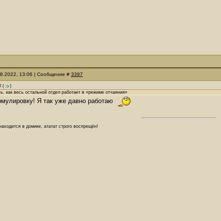
08.2022, 13:06 | Сообщение #
3397
l
(
)
ь, как весь остальной отдел работает в «режиме отчаяния»
рмулировку! Я так уже давно работаю
аходится в домике, ататат строго воспрещён!