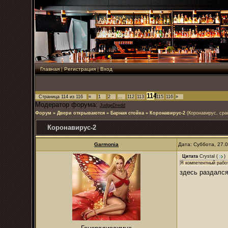
Главная
|
Регистрация
|
Вход
114
Страница
114
из
116
«
1
2
…
112
113
115
116
»
Модератор форума:
JudgeDredd
Форум
»
Двери открываются
»
Барная стойка
»
Коронавирус-2
(Коронавирус, сра
Коронавирус-2
Garmonia
Дата: Суббота, 27.
Цитата
Crystal
(
)
Я компетентный рабо
здесь раздалс