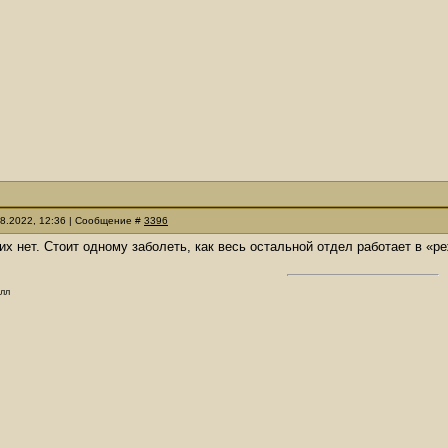
08.2022, 12:36 | Сообщение #
3396
их нет. Стоит одному заболеть, как весь остальной отдел работает в «р
олл