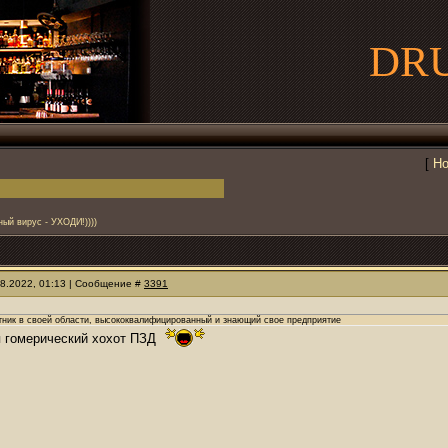
DR
[
Но
ный вирус - УХОДИ!))))
08.2022, 01:13 | Сообщение #
3391
тник в своей области, высококвалифицированный и знающий свое предприятие
я гомерический хохот ПЗД