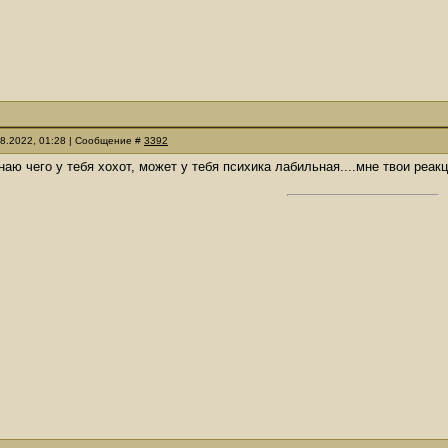
08.2022, 01:28 | Сообщение #
3392
знаю чего у тебя хохот, может у тебя психика лабильная....мне твои реак