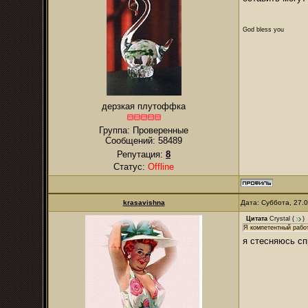
God bless you
дерзкая плутоффка
Группа: Проверенные
Сообщений:
58489
Репутация:
8
Статус:
Offline
krasavishna
Дата: Суббота, 27.
Цитата
Crystal
(
)
Я компетентный рабо
я стесняюсь сп