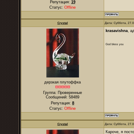
Репутация:
19
Статус:
Offline
Crystal
Дата: Суббота, 27.
krasavishna
, а
God bless you
дерзкая плутоффка
Группа: Проверенные
Сообщений:
58489
Репутация:
8
Статус:
Offline
Crystal
Дата: Суббота, 27.
Кароче, я пост