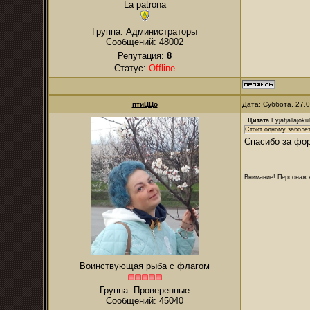
La patrona
Группа: Администраторы
Сообщений:
48002
Репутация:
8
Статус:
Offline
птиЦЦо
Дата: Суббота, 27.
Цитата
Eyjafjallajokul
Стоит одному заболет
Спасибо за фо
Внимание! Персонаж н
Воинствующая рыба с флагом
Группа: Проверенные
Сообщений:
45040