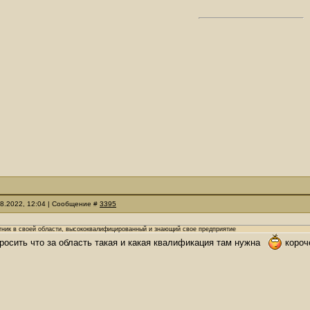
08.2022, 12:04 | Сообщение #
3395
тник в своей области, высококвалифицированный и знающий свое предприятие
росить что за область такая и какая квалификация там нужна
короч