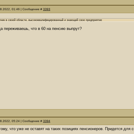
08.2022, 01:46 | Сообщение #
3393
тник в своей области, высококвалифицированный и знающий свое предприятие
гда переживаешь, что в 60 на пенсию выпрут?
08.2022, 05:24 | Сообщение #
3394
отому, что уже не оставят на таких позициях пенсионеров. Придется для