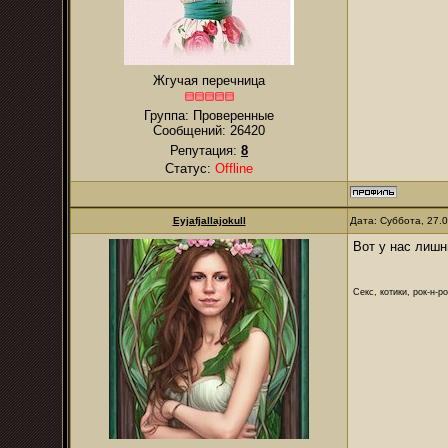
Жгучая перечница
Группа: Проверенные
Сообщений:
26420
Репутация:
8
Статус:
Offline
Eyjafjallajokull
Дата: Суббота, 27.
Вот у нас лишн
Секс, котики, рок-н-р