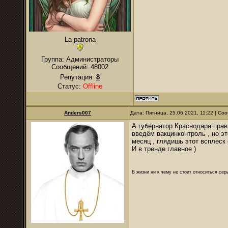
La patrona
Группа: Администраторы
Сообщений:
48002
Репутация:
8
Статус:
Offline
Anders007
Дата: Пятница, 25.06.2021, 11:22 | С
А губернатор Краснодара прави
введём вакцинконтроль , но эт
месяц , глядишь этот всплеск 
И в тренде главное )
В жизни ни к чему не стоит относиться се