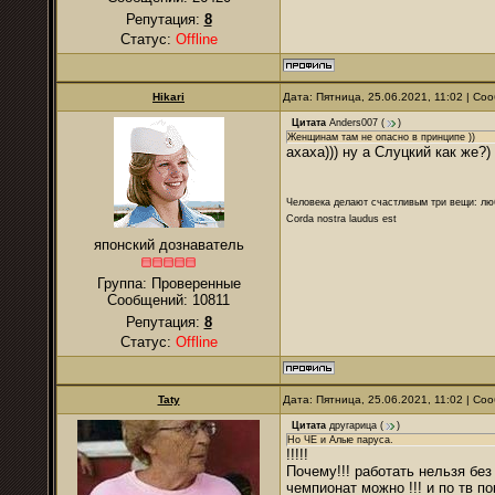
Репутация:
8
Статус:
Offline
Hikari
Дата: Пятница, 25.06.2021, 11:02 | С
Цитата
Anders007
(
)
Женщинам там не опасно в принципе ))
ахаха))) ну а Слуцкий как же?)
Человека делают счастливым три вещи: лю
Corda nostra laudus est
японский дознаватель
Группа: Проверенные
Сообщений:
10811
Репутация:
8
Статус:
Offline
Taty
Дата: Пятница, 25.06.2021, 11:02 | С
Цитата
другарица
(
)
Но ЧЕ и Алые паруса.
!!!!!
Почему!!! работать нельзя без
чемпионат можно !!! и по тв п