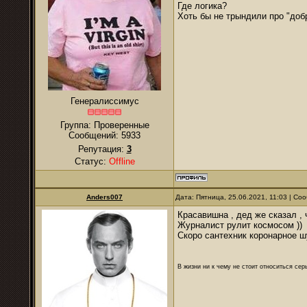
Где логика?
Хоть бы не трындили про "доб
Генералиссимус
Группа: Проверенные
Сообщений:
5933
Репутация:
3
Статус:
Offline
Anders007
Дата: Пятница, 25.06.2021, 11:03 | С
Красавишна , дед же сказал , ч
Журналист рулит космосом ))
Скоро сантехник коронарное ш
В жизни ни к чему не стоит относиться се