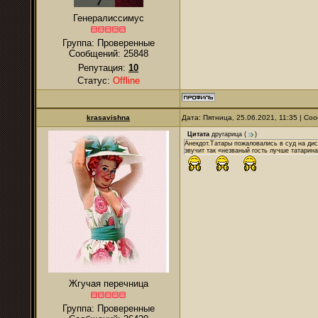
Генералиссимус
Группа: Проверенные
Сообщений:
25848
Репутация:
10
Статус:
Offline
krasavishna
Дата: Пятница, 25.06.2021, 11:35 | С
Цитата
другарица
(
)
Анекдот.Татары пожаловались в суд на дис
звучит так «незваный гость лучше татарин
Жгучая перечница
Группа: Проверенные