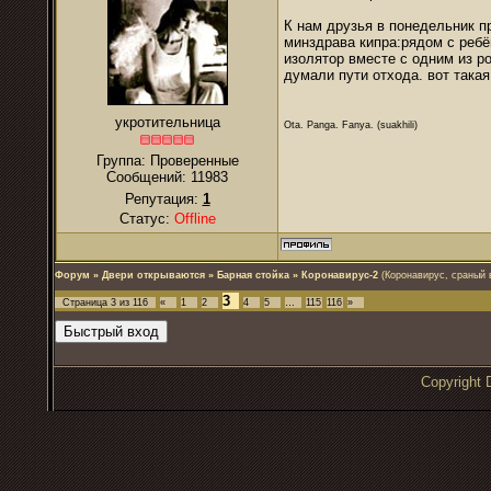
К нам друзья в понедельник п
минздрава кипра:рядом с ребё
изолятор вместе с одним из ро
думали пути отхода. вот такая
укротительница
Ota. Panga. Fanya. (suakhili)
Группа: Проверенные
Сообщений:
11983
Репутация:
1
Статус:
Offline
Форум
»
Двери открываются
»
Барная стойка
»
Коронавирус-2
(Коронавирус, сраный 
3
Страница
3
из
116
«
1
2
4
5
…
115
116
»
Copyrigh