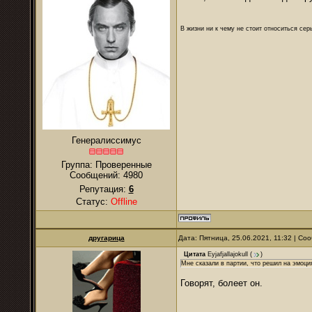
В жизни ни к чему не стоит относиться се
Генералиссимус
Группа: Проверенные
Сообщений:
4980
Репутация:
6
Статус:
Offline
другарица
Дата: Пятница, 25.06.2021, 11:32 | С
Цитата
Eyjafjallajokull
(
)
Мне сказали в партии, что решил на эмоци
Говорят, болеет он.