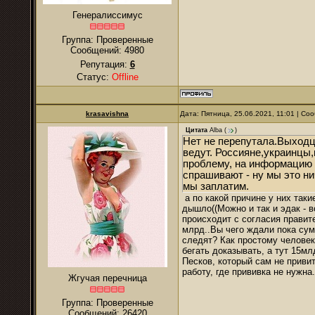
Генералиссимус
Группа: Проверенные
Сообщений:
4980
Репутация:
6
Статус:
Offline
krasavishna
Дата: Пятница, 25.06.2021, 11:01 | С
Цитата
Alba
(
)
Нет не перепутала.Выходцы
ведут. Россияне,украинцы,
проблему, на информацию о
спрашивают - ну мы это ни
мы заплатим.
а по какой причине у них таки
дышло((Можно и так и эдак - в
происходит с согласия правите
млрд..Вы чего ждали пока сум
следят? Как простому человек
бегать доказывать, а тут 15м
Песков, который сам не приви
работу, где прививка не нужна
Жгучая перечница
Группа: Проверенные
Сообщений:
26420