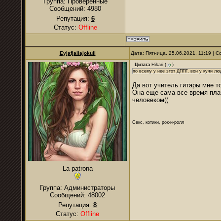
Группа: Проверенные
Сообщений:
4980
Репутация:
6
Статус:
Offline
Eyjafjallajokull
Дата: Пятница, 25.06.2021, 11:19 |
Цитата
Hikari
(
)
по всему у неё этот ДППГ, вон у кучи лю
Да вот учитель гитары мне т
Она еще сама все время плач
человеком((
Секс, котики, рок-н-ролл
La patrona
Группа: Администраторы
Сообщений:
48002
Репутация:
8
Статус:
Offline