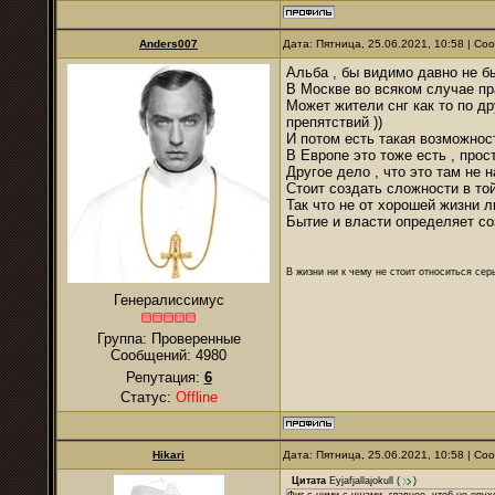
Anders007
Дата: Пятница, 25.06.2021, 10:58 | С
Альба , бы видимо давно не б
В Москве во всяком случае п
Может жители снг как то по др
препятствий ))
И потом есть такая возможнос
В Европе это тоже есть , прост
Другое дело , что это там не 
Стоит создать сложности в той
Так что не от хорошей жизни л
Бытие и власти определяет со
В жизни ни к чему не стоит относиться се
Генералиссимус
Группа: Проверенные
Сообщений:
4980
Репутация:
6
Статус:
Offline
Hikari
Дата: Пятница, 25.06.2021, 10:58 | С
Цитата
Eyjafjallajokull
(
)