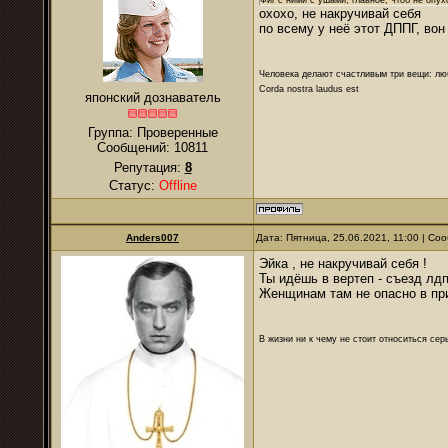
Фиг с ними с ушами, главное, чтоб не опухо
охохо, не накручивай себя
по всему у неё этот ДППГ, вон
Человека делают счастливым три вещи: лю
Corda nostra laudus est
японский дознаватель
Группа: Проверенные
Сообщений:
10811
Репутация:
8
Статус:
Offline
Anders007
Дата: Пятница, 25.06.2021, 11:00 | С
Эйка , не накручивай себя !
Ты идёшь в вертеп - съезд лдпр
Женщинам там не опасно в при
В жизни ни к чему не стоит относиться се