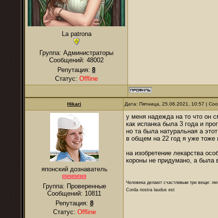
La patrona
Группа: Администраторы
Сообщений:
48002
Репутация:
8
Статус:
Offline
Hikari
Дата: Пятница, 25.06.2021, 10:57 | С
у меня надежда на то что он с
как испанка была 3 года и про
но та была натуральная а этот
в общем на 22 год я уже тоже
на изобретение лекарства особ
короны не придумано, а была в
японский дознаватель
Человека делают счастливым три вещи: лю
Группа: Проверенные
Corda nostra laudus est
Сообщений:
10811
Репутация:
8
Статус:
Offline