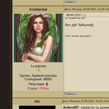
Eyjafjallajokull
Дата: Пятница, 25.06.2021, 11:20 |
Цитата
Hikari
(
)
а Слуцкий как же?)
Вот да!! Зайчутка))
Секс, котики, рок-н-ролл
La patrona
Группа: Администраторы
Сообщений:
48002
Репутация:
8
Статус:
Offline
Alba
Дата: Пятница, 25.06.2021, 11:20 | С
Anders007
, напрасно ты думае