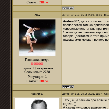
Статус:
Offline
Alba
Дата: Пятница, 25.06.2021, 11:06 | С
Anders007
, да я согласна. В
проявляется только приотноси
«звериные»инстинкты проявл
Я никогда не считала европей
говорю, достаточно того приме
гражданами между прочим, не 
Генералиссимус
Группа: Проверенные
Сообщений:
2738
Репутация:
1
Статус:
Offline
Anders007
Дата: Пятница, 25.06.2021, 11:07 | С
Taty , ещё забыла про всякие 
ходить ))
А съезд мундепов разгоняют ,