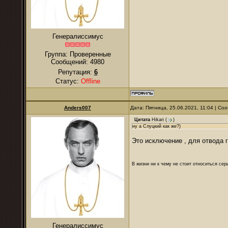
Генералиссимус
Группа: Проверенные
Сообщений:
4980
Репутация:
6
Статус:
Offline
Anders007
Дата: Пятница, 25.06.2021, 11:04 | С
Цитата
Hikari
(
)
ну а Слуцкий как же?)
Это исключение , для отвода г
В жизни ни к чему не стоит относиться се
Генералиссимус