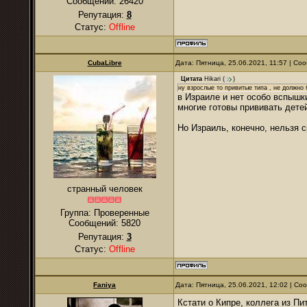
Сообщений:
26420
Репутация:
8
Статус:
Offline
CubaLibre
Дата: Пятница, 25.06.2021, 11:57 | С
Цитата
Hikari
(
)
ну взрослые то привитые типа , не должно
в Израиле и нет особо вспышк
многие готовы прививать дете
Но Израиль, конечно, нельзя с
странный человек
Группа: Проверенные
Сообщений:
5820
Репутация:
3
Статус:
Offline
Faniya
Дата: Пятница, 25.06.2021, 12:02 | С
Кстати о Кипре, коллега из Пи