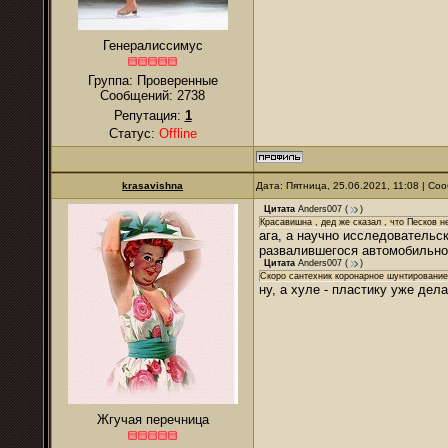
Генералиссимус
Группа: Проверенные
Сообщений:
2738
Репутация:
1
Статус:
Offline
krasavishna
Дата: Пятница, 25.06.2021, 11:08 | С
Цитата
Anders007
(
)
Красавишна , дед же сказал , что Песков н
ага, а научно исследовательс
развалившегося автомобильног
Цитата
Anders007
(
)
Скоро сантехник коронарное шунтирование 
ну, а хуле - пластику уже дел
Жгучая перечница