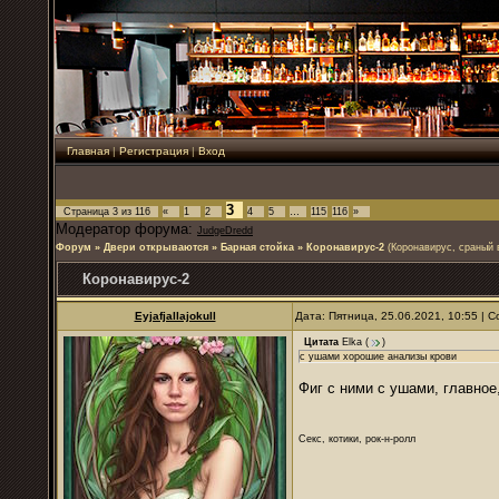
Главная
|
Регистрация
|
Вход
3
Страница
3
из
116
«
1
2
4
5
…
115
116
»
Модератор форума:
JudgeDredd
Форум
»
Двери открываются
»
Барная стойка
»
Коронавирус-2
(Коронавирус, сраный 
Коронавирус-2
Eyjafjallajokull
Дата: Пятница, 25.06.2021, 10:55 |
Цитата
Elka
(
)
с ушами хорошие анализы крови
Фиг с ними с ушами, главное,
Секс, котики, рок-н-ролл