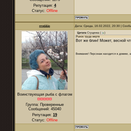
Репутация:
4
Статус:
Offline
птиЦЦо
Дата: Среда, 16.02.2022, 20:30 | Соо
Цитата
Сгущенка
(
)
Рынок труда мертв
Вот же блин! Может, весной чт
Внимание! Персонаж находится в домике, а
Воинствующая рыба с флагом
Группа: Проверенные
Сообщений:
45040
Репутация:
19
Статус:
Offline