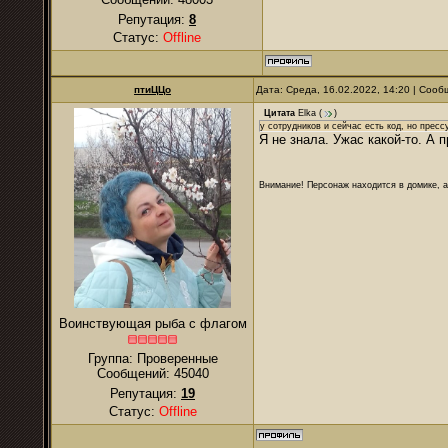
Репутация:
8
Статус:
Offline
птиЦЦо
Дата: Среда, 16.02.2022, 14:20 | Соо
Цитата
Elka
(
)
у сотрудников и сейчас есть код, но прес
Я не знала. Ужас какой-то. А 
Внимание! Персонаж находится в домике, а
Воинствующая рыба с флагом
Группа: Проверенные
Сообщений:
45040
Репутация:
19
Статус:
Offline