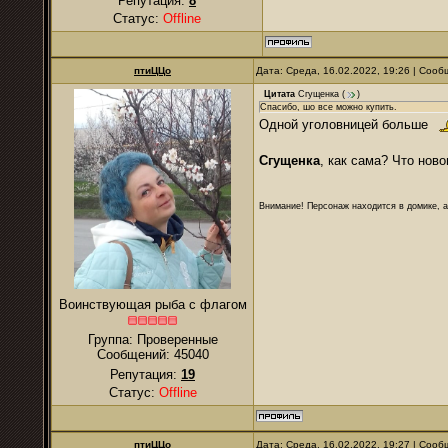
Репутация:
8
Статус:
Offline
птиЦЦо
Дата: Среда, 16.02.2022, 19:26 | Соо
Цитата
Сгущенка
(
)
Спасибо, шо все можно купить.
Одной уголовницей больше
Сгущенка
, как сама? Что ново
Внимание! Персонаж находится в домике, а
Воинствующая рыба с флагом
Группа: Проверенные
Сообщений:
45040
Репутация:
19
Статус:
Offline
птиЦЦо
Дата: Среда, 16.02.2022, 19:27 | Соо