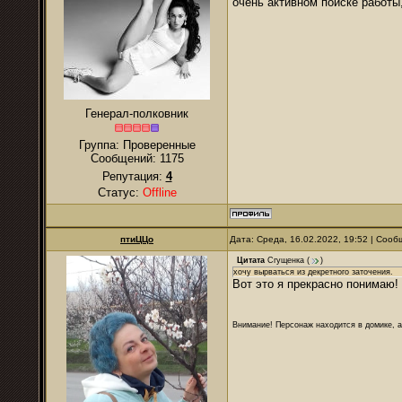
очень активном поиске работы,
Генерал-полковник
Группа: Проверенные
Сообщений:
1175
Репутация:
4
Статус:
Offline
птиЦЦо
Дата: Среда, 16.02.2022, 19:52 | Соо
Цитата
Сгущенка
(
)
хочу вырваться из декретного заточения.
Вот это я прекрасно понимаю! 
Внимание! Персонаж находится в домике, а