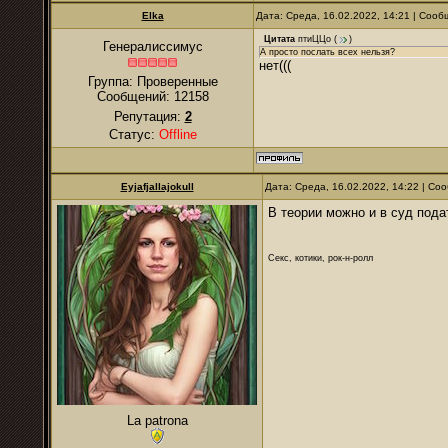
Elka
Дата: Среда, 16.02.2022, 14:21 | Соо
Цитата
птиЦЦо
(
)
Генералиссимус
А просто послать всех нельзя?
нет(((
Группа: Проверенные
Сообщений:
12158
Репутация:
2
Статус:
Offline
Eyjafjallajokull
Дата: Среда, 16.02.2022, 14:22 | С
В теории можно и в суд пода
Секс, котики, рок-н-ролл
La patrona