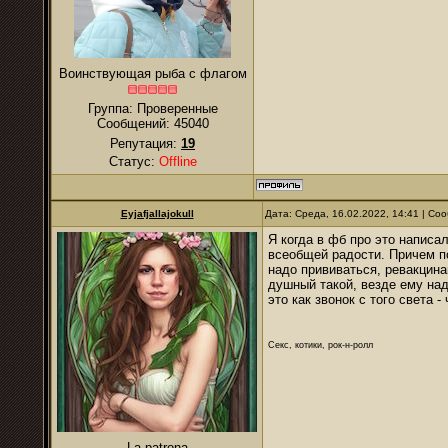
Воинствующая рыба с флагом
Группа: Проверенные
Сообщений:
45040
Репутация:
19
Статус:
Offline
Eyjafjallajokull
Дата: Среда, 16.02.2022, 14:41 | С
Я когда в фб про это написа
всеобщей радости. Причем по
надо прививаться, ревакцина
душный такой, везде ему над
это как звонок с того света 
Секс, котики, рок-н-ролл
La patrona