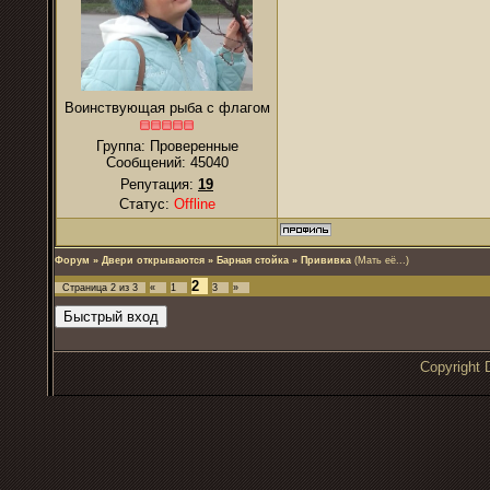
Воинствующая рыба с флагом
Группа: Проверенные
Сообщений:
45040
Репутация:
19
Статус:
Offline
Форум
»
Двери открываются
»
Барная стойка
»
Прививка
(Мать её...)
2
Страница
2
из
3
«
1
3
»
Copyrigh