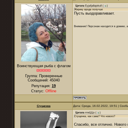
Цитата
Eyjafjallajokull
(
)
Жирику вроде получше
Пусть выздоравливает.
Внимание! Персонаж находится в домике, а
Воинствующая рыба с флагом
Группа: Проверенные
Сообщений:
45040
Репутация:
19
Статус:
Offline
Сгущенка
Дата: Среда, 16.02.2022, 19:51 | Соо
Цитата
птиЦЦо
(
)
Сгущенка, как сама? Что нового?
Спасибо, все отлично. Нового 