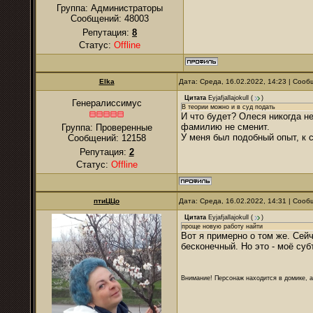
Группа: Администраторы
Сообщений:
48003
Репутация:
8
Статус:
Offline
Elka
Дата: Среда, 16.02.2022, 14:23 | Соо
Цитата
Eyjafjallajokull
(
)
Генералиссимус
В теории можно и в суд подать
И что будет? Олеся никогда не
фамилию не сменит.
Группа: Проверенные
У меня был подобный опыт, к 
Сообщений:
12158
Репутация:
2
Статус:
Offline
птиЦЦо
Дата: Среда, 16.02.2022, 14:31 | Соо
Цитата
Eyjafjallajokull
(
)
проще новую работу найти
Вот я примерно о том же. Сейч
бесконечный. Но это - моё су
Внимание! Персонаж находится в домике, а