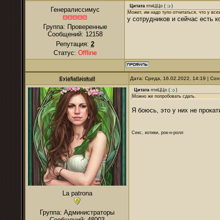
Цитата
птиЦЦо
(
)
Генералиссимус
Может, им надо тупо отчитаться, что у все
у сотрудников и сейчас есть 
Группа: Проверенные
Сообщений:
12158
Репутация:
2
Статус:
Offline
Eyjafjallajokull
Дата: Среда, 16.02.2022, 14:19 | С
Цитата
птиЦЦо
(
)
Можно же попробовать сдать.
Я боюсь, это у них не прока
Секс, котики, рок-н-ролл
La patrona
Группа: Администраторы
Сообщений:
48003