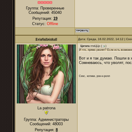
Группа: Проверенные
Сообщений:
45040
Репутация:
19
Статус:
Offline
Eyjafjallajokull
Дата: Среда, 16.02.2022, 14:12 | С
Цитата
птиЦЦо
(
)
И что, прямо уволят? Если есть возможно
Вот и я так думаю. Пошли в 
Сомневаюсь, что уволят, посл
Секс, котики, рок-н-ролл
La patrona
Группа: Администраторы
Сообщений:
48003
Репутация:
8