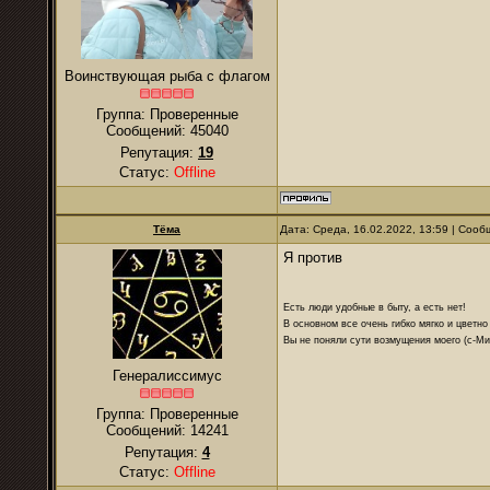
Воинствующая рыба с флагом
Группа: Проверенные
Сообщений:
45040
Репутация:
19
Статус:
Offline
Тёма
Дата: Среда, 16.02.2022, 13:59 | Соо
Я против
Есть люди удобные в быту, а есть нет!
В основном все очень гибко мягко и цветно
Вы не поняли сути возмущения моего (с-М
Генералиссимус
Группа: Проверенные
Сообщений:
14241
Репутация:
4
Статус:
Offline