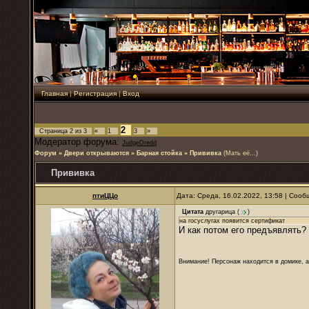
Главная
|
Регистрация
|
Вход
2
Страница
2
из
3
«
1
3
»
Модератор форума:
JudgeDredd
Форум
»
Двери открываются
»
Барная стойка
»
Прививка
(Мать её...)
Прививка
птиЦЦо
Дата: Среда, 16.02.2022, 13:58 | Соо
Цитата
другарица
(
)
на госуслугах появится сертификат
И как потом его предъявлять?
Внимание! Персонаж находится в домике, а