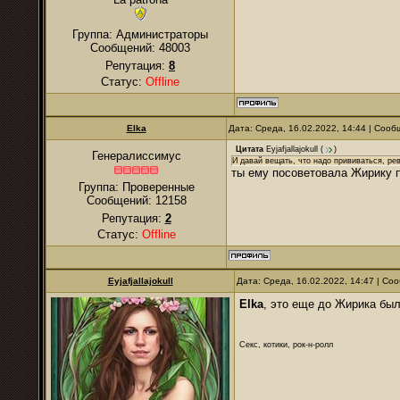
Группа: Администраторы
Сообщений:
48003
Репутация:
8
Статус:
Offline
Elka
Дата: Среда, 16.02.2022, 14:44 | Соо
Цитата
Eyjafjallajokull
(
)
Генералиссимус
И давай вещать, что надо прививаться, рев
ты ему посоветовала Жирику п
Группа: Проверенные
Сообщений:
12158
Репутация:
2
Статус:
Offline
Eyjafjallajokull
Дата: Среда, 16.02.2022, 14:47 | С
Elka
, это еще до Жирика был
Секс, котики, рок-н-ролл