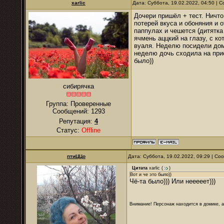
xarlic
Дата: Суббота, 19.02.2022, 04:50 |
Дочери пришёл + тест. Ничто 
потерей вкуса и обоняния и 
паппулах и чешется (дитятка 
ячмень аццкий на глазу, с ко
вуаля. Неделю посидели дома
неделю дочь сходила на приё
было))
сибирячка
Группа: Проверенные
Сообщений:
1293
Репутация:
4
Статус:
Offline
птиЦЦо
Дата: Суббота, 19.02.2022, 09:29 | С
Цитата
xarlic
(
)
Вот и че это было))
Чё-та было))) Или нееееет)))
Внимание! Персонаж находится в домике, а