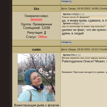
Elka
Дата: Среда, 16.02.2022, 14:09 | Соо
Цитата
птиЦЦо
(
)
Генералиссимус
Только после 21 февраля?
да, я вчера кровь сдавала, в 
Цитата
птиЦЦо
(
)
Группа: Проверенные
она по антителам не может код получить?
Сообщений:
12158
далеко не факт, что им нужно
Репутация:
2
дрянь в людей
Статус:
Offline
птиЦЦо
Дата: Среда, 16.02.2022, 14:12 | Соо
Цитата
Elka
(
)
Вполне вероятно они хотят именно вколоть
Работодатели Олеси? Может, и
Внимание! Персонаж находится в домике, а
Воинствующая рыба с флагом