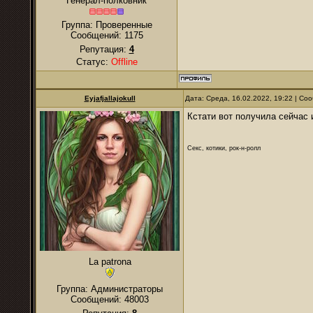
Генерал-полковник
Группа: Проверенные
Сообщений:
1175
Репутация:
4
Статус:
Offline
Eyjafjallajokull
Дата: Среда, 16.02.2022, 19:22 | С
Кстати вот получила сейчас
Секс, котики, рок-н-ролл
La patrona
Группа: Администраторы
Сообщений:
48003