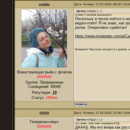
птиЦЦо
Дата: Четверг, 17.02.2022, 09:26 | С
Цитата
птиЦЦо
(
)
Семён Слепаков высказался:
Поскольку в песне поётся о не
видео-ответ! Я не знаю, как п
ролик. Оперативно сработал!
https://www.instagram.com/p/C
Внимание! Персонаж находится в домике, а
Воинствующая рыба с флагом
Группа: Проверенные
Сообщений:
45040
Репутация:
19
Статус:
Offline
SAYAS
Дата: Четверг, 17.02.2022, 10:38 | С
Цитата
птиЦЦо
(
)
Генералиссимус
ты скажи, тебе клип понравился?)))
ДААА)). Мы его вчера как раз 