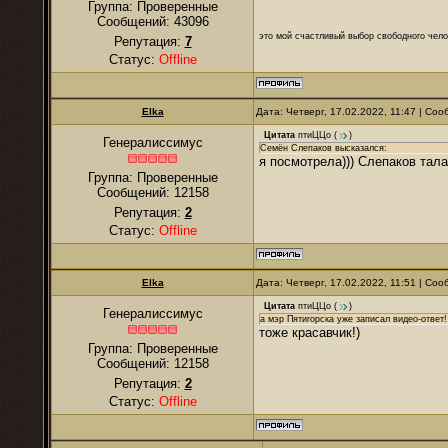
Группа: Проверенные
Сообщений:
43096
это мой счастливый выбор свободного чело
Репутация:
7
Статус:
Offline
Elka
Дата: Четверг, 17.02.2022, 11:47 | Со
Цитата
птиЦЦо
(
)
Генералиссимус
Семён Слепаков высказался:
я посмотрела))) Слепаков тала
Группа: Проверенные
Сообщений:
12158
Репутация:
2
Статус:
Offline
Elka
Дата: Четверг, 17.02.2022, 11:51 | Со
Цитата
птиЦЦо
(
)
Генералиссимус
а мэр Пятигорска уже записал видео-ответ!
тоже красавчик!)
Группа: Проверенные
Сообщений:
12158
Репутация:
2
Статус:
Offline