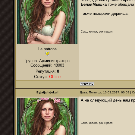
БелаяМышка
тоже обещала 
Также позырили дервиша.
Секс, котики, рок-н-ролл
La patrona
Группа: Администраторы
Сообщений:
48003
Репутация:
8
Статус:
Offline
Eyjafjallajokull
Дата: Пятница, 10.03.2017, 00:59 |
А на следующий день нам пр
Секс, котики, рок-н-ролл