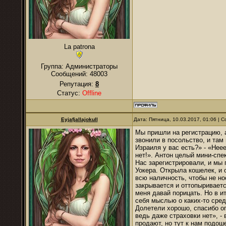
La patrona
Группа: Администраторы
Сообщений:
48003
Репутация:
8
Статус:
Offline
Eyjafjallajokull
Дата: Пятница, 10.03.2017, 01:06 |
Мы пришли на регистрацию, а
звонили в посольство, и там 
Израиля у вас есть?» - «Неее
нет!». Антон целый мини-спе
Нас зарегистрировали, и мы 
Уокера. Открыла кошелек, и 
всю наличность, чтобы не но
закрывается и оттопыриваетс
меня давай порицать. Но в и
себя мыслью о каких-то сред
Долетели хорошо, спасибо оп
ведь даже страховки нет», - 
продают, но тут к нам подош