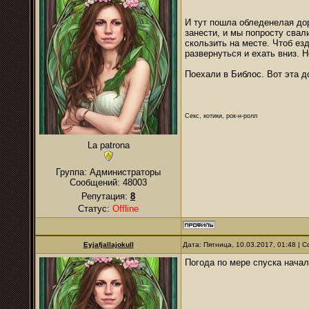
И тут пошла обледенелая дор
занести, и мы попросту свал
скользить на месте. Чтоб ез
развернуться и ехать вниз. 
Поехали в Библос. Вот эта д
Секс, котики, рок-н-ролл
La patrona
Группа: Администраторы
Сообщений:
48003
Репутация:
8
Статус:
Offline
Eyjafjallajokull
Дата: Пятница, 10.03.2017, 01:48 |
Погода по мере спуска нача