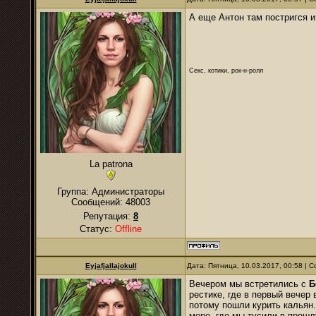
А еще Антон там постригся и
Секс, котики, рок-н-ролл
La patrona
Группа: Администраторы
Сообщений:
48003
Репутация:
8
Статус:
Offline
Eyjafjallajokull
Дата: Пятница, 10.03.2017, 00:58 |
Вечером мы встретились с
Б
рестике, где в первый вечер
потому пошли курить кальян
море, где мы тусили в прош