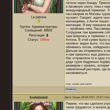
летели через Анкару. Приклю
в багажную ленту, пока к нам
международный терминал. Тол
пассажиром из Москвы турец
La patrona
пускают. Говорят: ждите чел
квитанциями, а Антон пошел 
квитанции. Я ему показала кв
Группа: Администраторы
— проблема типа. Пассажиры
Сообщений:
48003
Сотрудник тем временем собр
Репутация:
8
таки вперлась в терминал с 
Статус:
Offline
Антона. В этой сумке была к
палевно: видно было, что вых
обливаясь потом, победоносн
Дальше мы отправились в на
и нам пришлось еще довольно
Нас отправляли то в одну сто
дядя турок бодренько подбр
размером с кровать, которая
симпатичный ресторан, где в
налаживаться.
Секс, котики, рок-н-ролл
Eyjafjallajokull
Дата: Среда, 08.03.2017, 15:07 | С
Первое, что мы сделали утр
такие продаются, и искала 