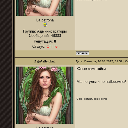
La patrona
Группа: Администраторы
Сообщений:
48003
Репутация:
8
Статус:
Offline
Eyjafjallajokull
Дата: Пятница, 10.03.2017, 01:52 |
Юные замотайки.
Мы погуляли по набережной
Секс, котики, рок-н-ролл