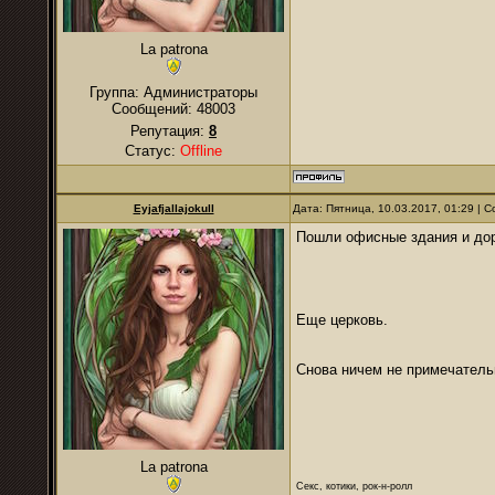
La patrona
Группа: Администраторы
Сообщений:
48003
Репутация:
8
Статус:
Offline
Eyjafjallajokull
Дата: Пятница, 10.03.2017, 01:29 |
Пошли офисные здания и дор
Еще церковь.
Снова ничем не примечател
La patrona
Секс, котики, рок-н-ролл