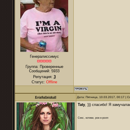
Генералиссимус
Группа: Проверенные
Сообщений:
5933
Репутация:
3
Статус:
Offline
Eyjafjallajokull
Дата: Пятница, 10.03.2017, 00:17 |
Taty
, ))) спасибо! Я замучал
Секс, котики, рок-н-ролл