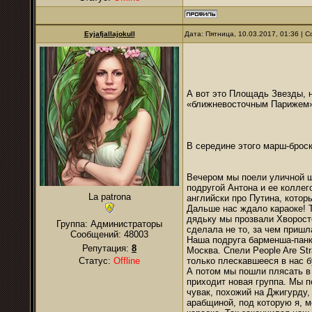
Eyjafjallajokull
Дата: Пятница, 10.03.2017, 01:36 |
А вот это Площадь Звезды, н
«ближневосточным Парижем».
В середине этого марш-броск
Вечером мы поели уличной ш
подругой Антона и ее коллег
La patrona
английски про Путина, котор
Дальше нас ждало караоке! 
дядьку мы прозвали Хворосто
Группа: Администраторы
сделала не то, за чем пришл
Сообщений:
48003
Наша подруга барменша-панк
Репутация:
8
Москва. Спели People Are St
Статус:
Offline
только плескавшееся в нас б
А потом мы пошли плясать в
приходит новая группа. Мы 
чувак, похожий на Джигурду
арабщиной, под которую я, м