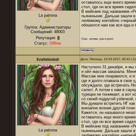
оставалось еще много времен
стол, где он все время сиде
В мейхане под названием «Ре
La patrona
пьяненькие. Дальше зашли в 
любимому коктейлю «черный р
обошелся нам как вся еда и 
Группа: Администраторы
Сообщений:
48003
Репутация:
8
Секс, котики, рок-н-ролл
Статус:
Offline
Eyjafjallajokull
Дата: Пятница, 10.03.2017, 00:42 |
Наступило 31 декабря, и мы 
и ойл массаж заказала. Меня
Массаж мне понравился, и я
где я долго плавала в свое 
обсуждали, где встречать Но
салют. А потом к нам в саун
турецки не понимает, а вот 
со своей подругой узбечкой,
Мы думали встретить НГ как
внезапно возник другой план
Кажется, он назывался незат
оставалось еще много времен
стол, где он все время сиде
В мейхане под названием «Ре
La patrona
пьяненькие. Дальше зашли в 
любимому коктейлю «черный р