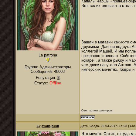
Капалы Чаршы «принцев-обре
Вот так их одевают в столь 
Зашли в магазин каких-то см
друзьями. Давняя подруга Ан
коллегой Машей. И мы поплы
La patrona
прекрасно и весело. Собстве
кокареч, а также рыбку и ма
чем даже напугала Антона. А
Группа: Администраторы
имперских мечетях. Ковры и 
Сообщений:
48003
Репутация:
8
Статус:
Offline
Секс, котики, рок-н-ролл
Eyjafjallajokull
Дата: Среда, 08.03.2017, 15:08 | С
Это мечеть Фатих, оттуда мы