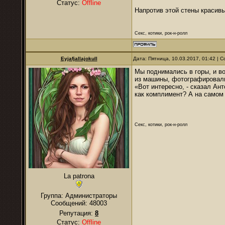
Статус:
Offline
Напротив этой стены красив
Секс, котики, рок-н-ролл
Eyjafjallajokull
Дата: Пятница, 10.03.2017, 01:42 |
Мы поднимались в горы, и во
из машины, фотографировали
«Вот интересно, - сказал Ант
как комплимент? А на самом 
Секс, котики, рок-н-ролл
La patrona
Группа: Администраторы
Сообщений:
48003
Репутация:
8
Статус:
Offline