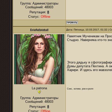
Группа: Администраторы
Сообщений:
48003
Репутация:
8
Статус:
Offline
Eyjafjallajokull
Дата: Пятница, 10.03.2017, 01:32 |
Памятник Мученикам на Просп
Стыдно. Наверняка кто-то зн
Этого дядьку я сфотографиро
Думы депутата Пехтина. А о
Харири. И здесь его мавзол
La patrona
Секс, котики, рок-н-ролл
Группа: Администраторы
Сообщений:
48003
Репутация:
8
Статус:
Offline