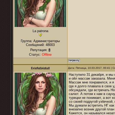
La patrona
Группа: Администраторы
Сообщений:
48003
Репутация:
8
Статус:
Offline
Eyjafjallajokull
Дата: Пятница, 10.03.2017, 00:41 |
Наступило 31 декабря, и мы 
и ойл массаж заказала. Меня
Массаж мне понравился, и я
где я долго плавала в свое 
обсуждали, где встречать Но
салют. А потом к нам в саун
турецки не понимает, а вот 
со своей подругой узбечкой,
Мы думали встретить НГ как
внезапно возник другой план
Кажется, он назывался незат