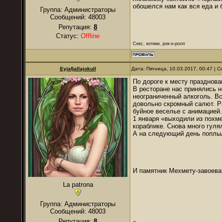
обошелся нам как вся еда и 
Группа: Администраторы
Сообщений:
48003
Репутация:
8
Статус:
Offline
Секс, котики, рок-н-ролл
Eyjafjallajokull
Дата: Пятница, 10.03.2017, 00:47 |
По дороге к месту празднова
В ресторане нас принялись не
неограниченный алкоголь. В
довольно скромный салют. Ра
буйное веселье с анимацией.
1 января «выходили из похме
кораблике. Снова много гуля
А на следующий день поплыл
И памятник Мехмету-завоева
La patrona
Группа: Администраторы
Сообщений:
48003
Репутация:
8