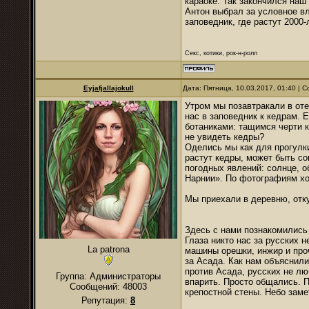
караоке. Так закончился наш
Антон выбрал за условное в
заповедник, где растут 2000
Секс, котики, рок-н-ролл
Eyjafjallajokull
Дата: Пятница, 10.03.2017, 01:40 |
Утром мы позавтракали в оте
нас в заповедник к кедрам. 
ботаниками: тащимся черти к
не увидеть кедры?
Оделись мы как для прогулки 
растут кедры, может быть со
погодных явлений: солнце, о
Нарнии». По фотографиям хо
Мы приехали в деревню, отку
Здесь с нами познакомились 
Глаза никто нас за русских 
La patrona
машины орешки, инжир и про
за Асада. Как нам объяснили
против Асада, русских не л
Группа: Администраторы
впарить. Просто общались. 
Сообщений:
48003
крепостной стены. Небо зам
Репутация:
8