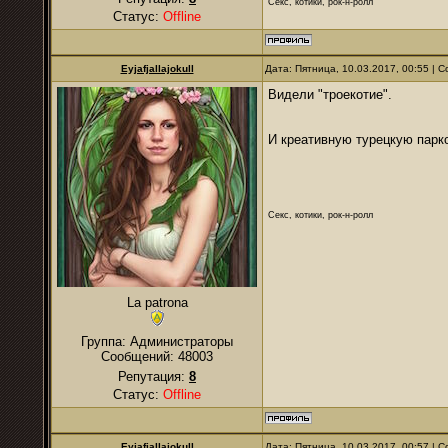
Секс, котики, рок-н-ролл
Статус:
Offline
Eyjafjallajokull
Дата: Пятница, 10.03.2017, 00:55 |
Видели "троекотие".
И креативную турецкую парко
Секс, котики, рок-н-ролл
La patrona
Группа: Администраторы
Сообщений:
48003
Репутация:
8
Статус:
Offline
Eyjafjallajokull
Дата: Пятница, 10.03.2017, 00:57 |