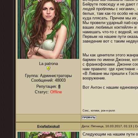
Бейруте повсюду и не дают г
людей проблемы с ногами», 
белых, там как-то особо не 
куда плясать. Причем мы их
Мы провели ударный паб-скр
ваших любимых коктейля» и н
намешать что-то с водкой, н
Первым на нашем пути оказа
заведение вот с таким недв
Мы как ценители этого жанра
бармен по имени Джонни, кот
La patrona
с франкофонами. Джонни соо
нам правило: где христиане 
«В Ливане мы пришли к Госпо
Группа: Администраторы
вооружение.
Сообщений:
48003
Репутация:
8
Вот Антон с нашим единовер
Статус:
Offline
Секс, котики, рок-н-ролл
Eyjafjallajokull
Дата: Пятница, 10.03.2017, 01:13 |
Следующим на нашем пути ока