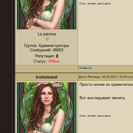
Секс, котики, рок-н-ролл
La patrona
Группа: Администраторы
Сообщений:
48003
Репутация:
8
Статус:
Offline
Eyjafjallajokull
Дата: Пятница, 10.03.2017, 01:24 |
Просто ничем не примечател
Вот выглядывает мечеть.
Секс, котики, рок-н-ролл