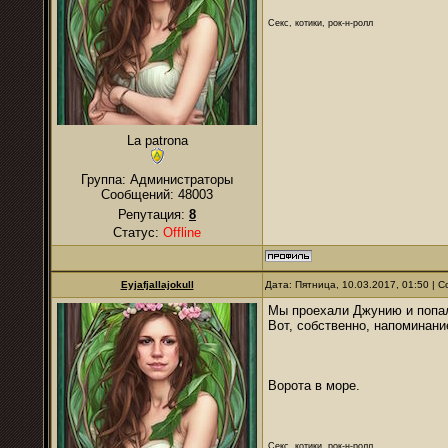
Секс, котики, рок-н-ролл
La patrona
Группа: Администраторы
Сообщений:
48003
Репутация:
8
Статус:
Offline
Eyjafjallajokull
Дата: Пятница, 10.03.2017, 01:50 |
Мы проехали Джунию и попал
Вот, собственно, напоминан
Ворота в море.
Секс, котики, рок-н-ролл