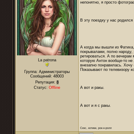
непонятно, я просто фотогр
В эту поездку у нас родилс
А когда мы вышли из Фатиха
покрывалами, полно народу,
ретироваться. А по вечерам 
La patrona
которую Антон вообще-то не 
внезапно понравилась. Хочу 
Показывают по телевизору ко
Группа: Администраторы
Сообщений:
48003
Репутация:
8
Статус:
Offline
А вот и ракы.
А вот и я с ракы.
Секс, котики, рок-н-ролл