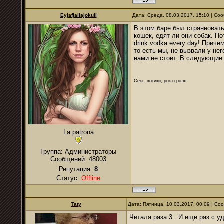
Eyjafjallajokull
Дата: Среда, 08.03.2017, 15:10 | С
В этом баре был странноваты
кошек, едят ли они собак. По
drink vodka every day! Прич
то есть мы, не вызвали у не
нами не стоит. В следующие 
Секс, котики, рок-н-ролл
La patrona
Группа: Администраторы
Сообщений:
48003
Репутация:
8
Статус:
Offline
Taty
Дата: Пятница, 10.03.2017, 00:09 | С
Читала раза 3 . И еще раз с у