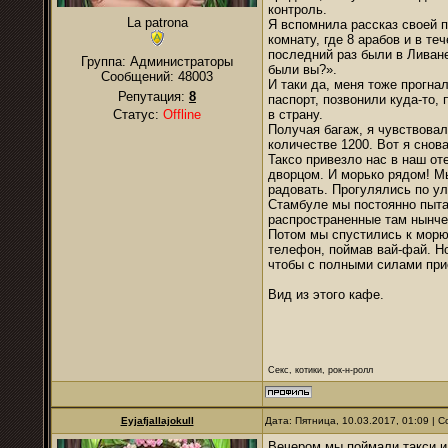
контроль.
La patrona
Я вспомнила рассказ своей п
комнату, где 8 арабов и в те
последний раз были в Ливане
Группа: Администраторы
были вы?».
Сообщений:
48003
И таки да, меня тоже прогна
Репутация:
8
паспорт, позвонили куда-то,
Статус:
Offline
в страну.
Получая багаж, я чувствовал
количестве 1200. Вот я снов
Таксо привезло нас в наш от
дворцом. И морько рядом! Мы
радовать. Прогулялись по у
Стамбуле мы постоянно пытал
распространенные там нынче
Потом мы спустились к морю 
телефон, поймав вай-фай. Но
чтобы с полными силами при
Вид из этого кафе.
Секс, котики, рок-н-ролл
Eyjafjallajokull
Дата: Пятница, 10.03.2017, 01:09 |
Вечером мы поймали такси и 