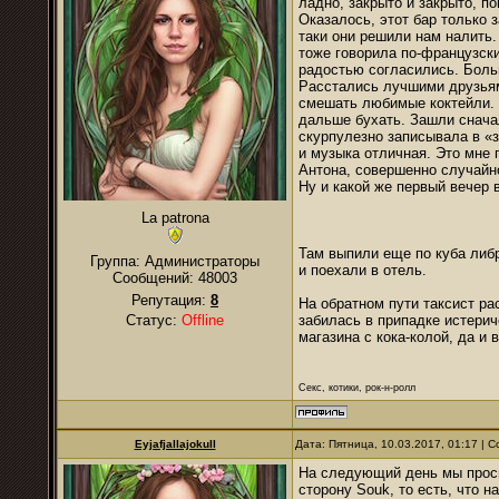
ладно, закрыто и закрыто, п
Оказалось, этот бар только 
таки они решили нам налить.
тоже говорила по-французски
радостью согласились. Бол
Расстались лучшими друзьями
смешать любимые коктейли. П
дальше бухать. Зашли сначал
скурпулезно записывала в «з
и музыка отличная. Это мне 
Антона, совершенно случайн
Ну и какой же первый вечер 
La patrona
Там выпили еще по куба либ
Группа: Администраторы
и поехали в отель.
Сообщений:
48003
Репутация:
8
На обратном пути таксист ра
Статус:
Offline
забилась в припадке истери
магазина с кока-колой, да и 
Секс, котики, рок-н-ролл
Eyjafjallajokull
Дата: Пятница, 10.03.2017, 01:17 |
На следующий день мы просн
сторону Souk, то есть, что 