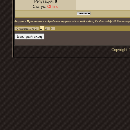
Репутация:
8
Статус:
Offline
Форум
»
Путешествия
»
Арабская терраса
»
Итс май лайф, Хизбаллайф!
(В Ливан чер
1
Страница
1
из
2
2
»
Copyrigh