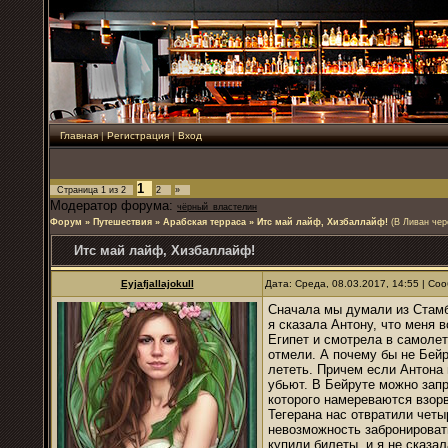
Главная
|
Регистрация
|
Вход
1
Страница
1
из
2
2
»
Модератор форума:
чёрный_властелин
Форум
»
Путешествия
»
Арабская терраса
»
Итс май лайф, Хизбаллайф!
(В Ливан чер
Итс май лайф, Хизбаллайф!
Eyjafjallajokull
Дата: Среда, 08.03.2017, 14:55 | С
Сначала мы думали из Стамб
я сказала Антону, что меня 
Египет и смотрела в самолет
отмели. А почему бы не Бей
лететь. Причем если Антона 
убьют. В Бейруте можно зап
которого намереваются взорв
Тегерана нас отвратили четы
невозможность забронировать
купили билеты, и я не сказа