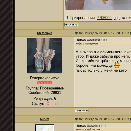
Прикрепления:
7706009.jpg
(110.1 K
Stefaniaya
Дата: Понедельник, 06.07.2020, 11:05
Цитата
aurum8658
(
)
кофе с миндалем
А я вчера в любимом веганско
утро. И даже забыла про него.
И скрембл из трёх яиц у меня 
Короче, мы молодцы
пысы: только у меня не кето
Генералиссимус
Группа: Проверенные
Сообщений:
29931
Репутация:
6
Статус:
Offline
аurum
Дата: Понедельник, 06.07.2020, 11:06
Цитата
Stefaniaya
(
)
миндальный тортик