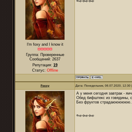
Фыр-фыр-фыр
I'm foxy and I know it
Группа: Проверенные
Сообщений:
2637
Репутация:
19
Статус:
Offline
Foxxy
Дата: Понедельник, 06.07.2020, 12:30
А у меня сегодня завтрак - яи
Обед бифштекс из говядины, с
Без фруктов страдаюююююю..
Фыр-фыр-фыр