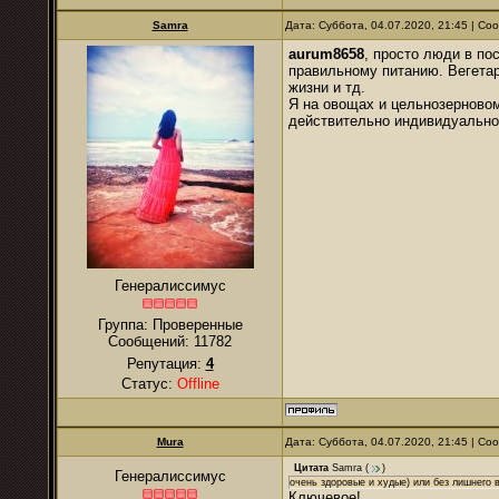
Samra
Дата: Суббота, 04.07.2020, 21:45 | С
aurum8658
, просто люди в по
правильному питанию. Вегетар
жизни и тд.
Я на овощах и цельнозерновом
действительно индивидуально
Генералиссимус
Группа: Проверенные
Сообщений:
11782
Репутация:
4
Статус:
Offline
Mura
Дата: Суббота, 04.07.2020, 21:45 | С
Цитата
Samra
(
)
Генералиссимус
очень здоровые и худые) или без лишнего 
Ключевое!