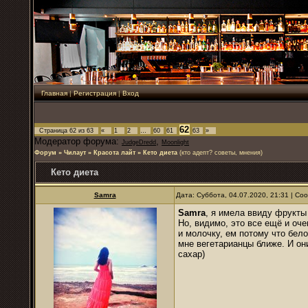
Главная
|
Регистрация
|
Вход
62
Страница
62
из
63
«
1
2
…
60
61
63
»
Модератор форума:
,
JudgeDredd
Moonlight
Форум
»
Чилаут
»
Красота лайт
»
Кето диета
(кто адепт? советы, мнения)
Кето диета
Samra
Дата: Суббота, 04.07.2020, 21:31 | С
Samra
, я имела ввиду фрукты
Но, видимо, это все ещё и оч
и молочку, ем потому что бело
мне вегетарианцы ближе. И он
сахар)