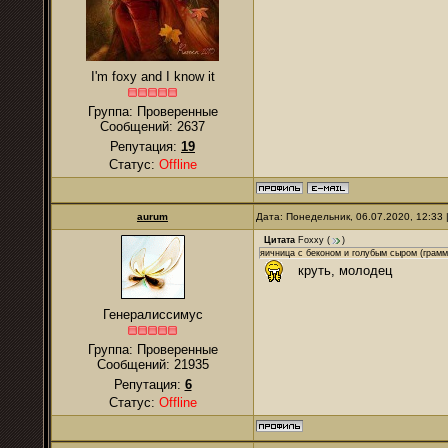
I'm foxy and I know it
Группа: Проверенные
Сообщений:
2637
Репутация:
19
Статус:
Offline
аurum
Дата: Понедельник, 06.07.2020, 12:33
Цитата
Foxxy
(
)
яичница с беконом и голубым сыром (грамм
круть, молодец
Генералиссимус
Группа: Проверенные
Сообщений:
21935
Репутация:
6
Статус:
Offline