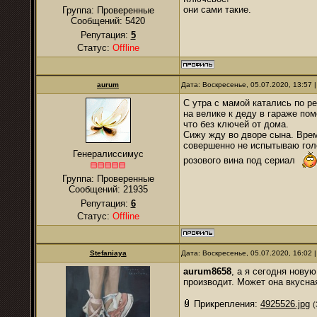
они сами такие.
Группа: Проверенные
Сообщений:
5420
Репутация:
5
Статус:
Offline
аurum
Дата: Воскресенье, 05.07.2020, 13:57
С утра с мамой катались по р
на велике к деду в гараже по
что без ключей от дома.
Сижу жду во дворе сына. Врем
совершенно не испытываю голо
Генералиссимус
розового вина под сериал
Группа: Проверенные
Сообщений:
21935
Репутация:
6
Статус:
Offline
Stefaniaya
Дата: Воскресенье, 05.07.2020, 16:02
aurum8658
, а я сегодня нову
производит. Может она вкусна
Прикрепления:
4925526.jpg
(