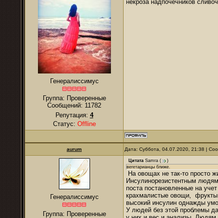
некроза надпочечников сливо
Генералиссимус
Группа: Проверенные
Сообщений:
11782
Репутация:
4
Статус:
Offline
аurum
Дата: Суббота, 04.07.2020, 21:38 | С
Цитата
Samra
(
)
вегетарианцы ближе.
На овощах не так-то просто жи
Инсулинорезистентным людям 
поста постановленные на учет
крахмалистые овощи, фрукты 
Генералиссимус
высокий инсулин однажды умо
У людей без этой проблемы да
Группа: Проверенные
у них и вес и анализы. Людям