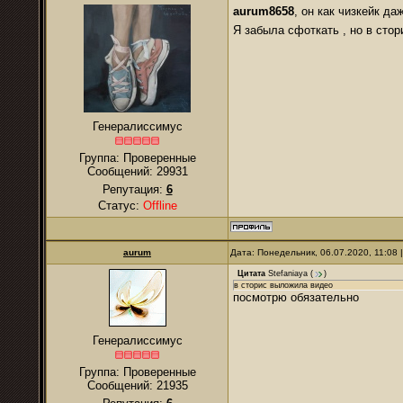
aurum8658
, он как чизкейк д
Я забыла сфоткать , но в сто
Генералиссимус
Группа: Проверенные
Сообщений:
29931
Репутация:
6
Статус:
Offline
аurum
Дата: Понедельник, 06.07.2020, 11:08
Цитата
Stefaniaya
(
)
в сторис выложила видео
посмотрю обязательно
Генералиссимус
Группа: Проверенные
Сообщений:
21935