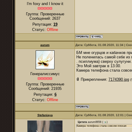
I'm foxy and I know it
Группа: Проверенные
Сообщений:
2637
Репутация:
19
Статус:
Offline
аurum
Дата: Суббота, 01.08.2020, 11:34 | С
БМ мне огурцов и кабачков пр
Не поленилась самой себе из 
. псиллиума) сверху сулугуни
Это Мой завтрак в 13.00.
Камера телефона стала совсе
Генералиссимус
Прикрепления:
7174390.jpg
(
Группа: Проверенные
Сообщений:
21935
Репутация:
6
Статус:
Offline
Stefaniaya
Дата: Суббота, 01.08.2020, 12:01 | С
Цитата
aurum8658
(
)
Камера телефона стала совсем плохая