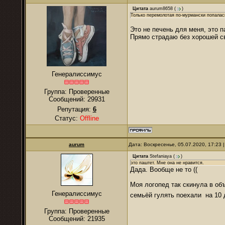
Цитата
aurum8658
(
)
Только перемолотая по-мурмански попалас
Это не печень для меня, это п
Прямо страдаю без хорошей с
Генералиссимус
Группа: Проверенные
Сообщений:
29931
Репутация:
6
Статус:
Offline
аurum
Дата: Воскресенье, 05.07.2020, 17:23
Цитата
Stefaniaya
(
)
это паштет. Мне она не нравится.
Дада. Вообще не то ((
Моя логопед так скинула в об
Генералиссимус
семьёй гулять поехали на 10
Группа: Проверенные
Сообщений:
21935