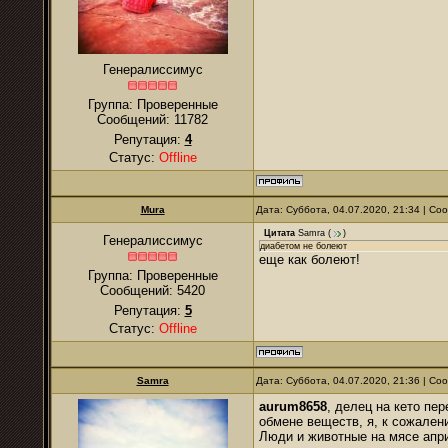
Генералиссимус
Группа: Проверенные
Сообщений:
11782
Репутация:
4
Статус:
Offline
Mura
Дата: Суббота, 04.07.2020, 21:34 | С
Цитата
Samra
(
)
Генералиссимус
диабетом не болеют
еще как болеют!
Группа: Проверенные
Сообщений:
5420
Репутация:
5
Статус:
Offline
Samra
Дата: Суббота, 04.07.2020, 21:36 | С
aurum8658
, делец на кето пе
обмене веществ, я, к сожален
Люди и животные на мясе апри