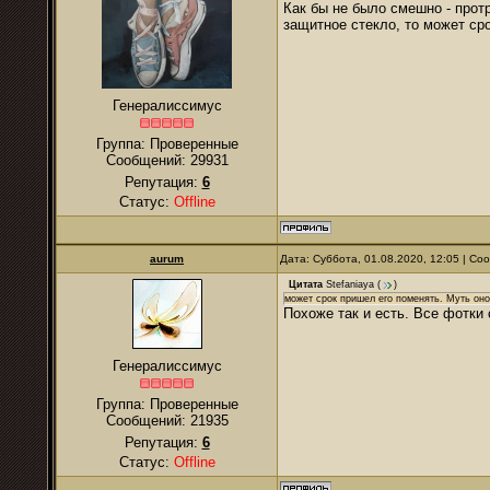
Как бы не было смешно - протр
защитное стекло, то может ср
Генералиссимус
Группа: Проверенные
Сообщений:
29931
Репутация:
6
Статус:
Offline
аurum
Дата: Суббота, 01.08.2020, 12:05 | С
Цитата
Stefaniaya
(
)
может срок пришел его поменять. Муть оно
Похоже так и есть. Все фотки
Генералиссимус
Группа: Проверенные
Сообщений:
21935
Репутация:
6
Статус:
Offline