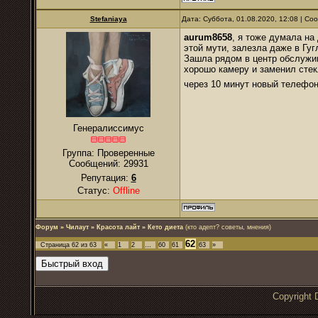
Stefaniaya
Дата: Суббота, 01.08.2020, 12:08 | С
aurum8658
, я тоже думала на
этой мути, залезла даже в Гуг
Зашла рядом в центр обслужив
хорошо камеру и заменил стекл
через 10 минут новый телефо
Генералиссимус
Группа: Проверенные
Сообщений:
29931
Репутация:
6
Статус:
Offline
Форум
»
Чилаут
»
Красота лайт
»
Кето диета
(кто адепт? советы, мнения)
62
Страница
62
из
63
«
1
2
…
60
61
63
»
Copyrigh