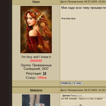
Foxxy
Дата: Понедельник, 06.07.2020, 12:34
Мне надо всю тему прошерсти
Фыр-фыр-фыр
I'm foxy and I know it
Группа: Проверенные
Сообщений:
2637
Репутация:
19
Статус:
Offline
Stefaniaya
Дата: Понедельник, 06.07.2020, 12:40
Цитата
Foxxy
(
)
не бей тапками - была я у у вас в марте