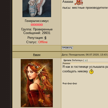
Аааааа
пысы: местные производители 
Генералиссимус
Группа: Проверенные
Сообщений:
29931
Репутация:
6
Статус:
Offline
Foxxy
Дата: Понедельник, 06.07.2020, 13:43
Цитата
Stefaniaya
(
)
Аааааа
Я как в гостинице услышала р
сообщать никому
Фыр-фыр-фыр