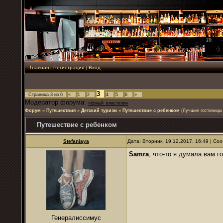
Главная
|
Регистрация
|
Вход
3
Страница
3
из
6
«
1
2
4
5
6
»
Модератор форума:
чёрный_властелин
Форум
»
Путешествия
»
Детский туризм
»
Путешествие с ребенком
(Лучшие гостиницы 
Путешествие с ребенком
Stefaniaya
Дата: Вторник, 19.12.2017, 16:49 | С
Samra
, что-то я думала вам г
Генералиссимус