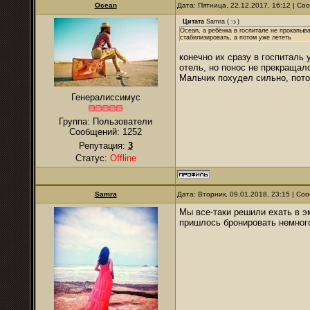
Ocean
Дата: Пятница, 22.12.2017, 16:12 | С
Цитата
Samra
(
)
Ocean, а ребёнка в госпитале не прокапыв
стабилизировать, а потом уже лететь
конечно их сразу в госпиталь 
отель, но понос не прекращал
Мальчик похудел сильно, пото
Генералиссимус
Группа: Пользователи
Сообщений:
1252
Репутация:
3
Статус:
Offline
Samra
Дата: Вторник, 09.01.2018, 23:15 | С
Мы все-таки решили ехать в э
пришлось бронировать немного