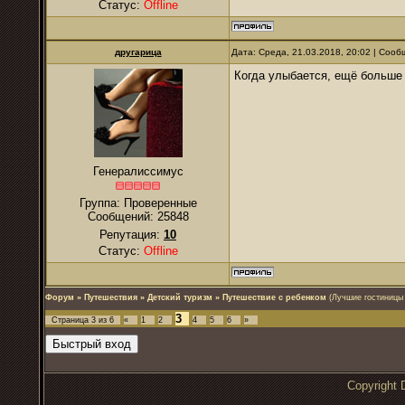
Статус:
Offline
другарица
Дата: Среда, 21.03.2018, 20:02 | Соо
Когда улыбается, ещё больше 
Генералиссимус
Группа: Проверенные
Сообщений:
25848
Репутация:
10
Статус:
Offline
Форум
»
Путешествия
»
Детский туризм
»
Путешествие с ребенком
(Лучшие гостиницы 
3
Страница
3
из
6
«
1
2
4
5
6
»
Copyrigh