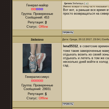
Цитата
Stefaniaya
(
)
Генерал-майор
Именно возврат в холод часто показывает 
Вот вот, а раньше все время в
просто возвращаться на север
Группа: Проверенные
Сообщений:
453
Репутация:
0
Статус:
Offline
Stefaniaya
Дата: Среда, 20.12.2017, 23:04 | Соо
lena55312
, в советские време
тоже такие замороченные маму
отдыхать возить из своей зоны
отдыхать и лететь в том же с
несколько дней войти в холод
сад .
Генералиссимус
Группа: Проверенные
Сообщений:
29931
Репутация:
6
Статус:
Offline