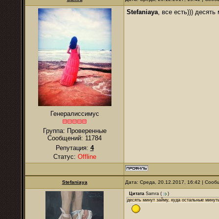
Stefaniaya
, все есть))) десят
Генералиссимус
Группа: Проверенные
Сообщений:
11784
Репутация:
4
Статус:
Offline
Stefaniaya
Дата: Среда, 20.12.2017, 16:42 | Соо
Цитата
Samra
(
)
десять минут займу, куда остальные минуты