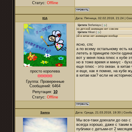
Статус:
Offline
KIA
Дата: Пятница, 02.02.2018, 21:24 | С
Цитата
Stefaniaya
(
)
но детской анимации нет совсем
Цитата
Hikari
(
)
ой в китае нет анимации вообще
ясно, спс
а по всему остальному есть ка
лететь в принципе почти один
вот у меня пока плюс к кубе э
но в тоже время и минус - бух
еще плюс - это океан. в китае
и еще, как я помню, на кубе ж
просто королева
в китае как? если не историче
Группа: Проверенные
Сообщений:
6464
Репутация:
10
Статус:
Offline
Samra
Дата: Среда, 21.03.2018, 19:30 | Соо
Мы все-таки доехали до оаэ с
всегда хорошо, даже с таким 
публики с детьми-от 2 месяце