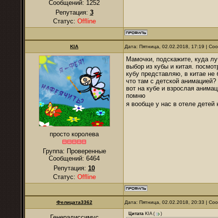
Сообщений:
1252
Репутация:
3
Статус:
Offline
KIA
Дата: Пятница, 02.02.2018, 17:19 | С
Мамочки, подскажите, куда лу
выбор из кубы и китая. посмот
кубу представляю, в китае не
что там с детской анимацией?
вот на кубе и взрослая анимац
помню
я вообще у нас в отеле детей
просто королева
Группа: Проверенные
Сообщений:
6464
Репутация:
10
Статус:
Offline
Фелицата3362
Дата: Пятница, 02.02.2018, 20:33 | С
Цитата
KIA
(
)
Генералиссимус