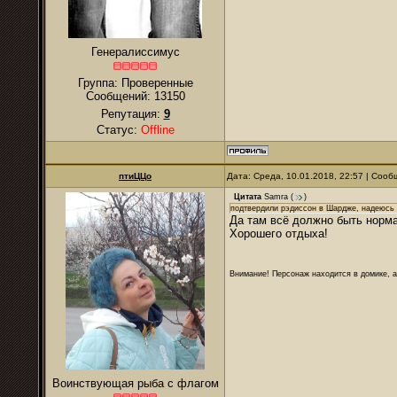
Генералиссимус
Группа: Проверенные
Сообщений:
13150
Репутация:
9
Статус:
Offline
птиЦЦо
Дата: Среда, 10.01.2018, 22:57 | Соо
Цитата
Samra
(
)
подтвердили рэдиссон в Шардже, надеюсь
Да там всё должно быть норм
Хорошего отдыха!
Внимание! Персонаж находится в домике, а
Воинствующая рыба с флагом