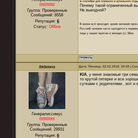
в сентябре для пляжного и купального отды
Почему такой ограниченный вы
Не выездной?
Группа: Проверенные
Сообщений:
8558
Репутация:
6
В жизни всё проходит, кроме желания прос
Статус:
Offline
Русский человек часто находится в перман
лица у наших мужчин и женщин (с) Эйка
Stefaniaya
Дата: Пятница, 02.02.2018, 20:45 | С
KIA
, у меня знакомые три сем
то крутой пятерке и все хорош
сутками с родителями , вот и 
Генералиссимус
Группа: Проверенные
Сообщений:
29931
Репутация:
6