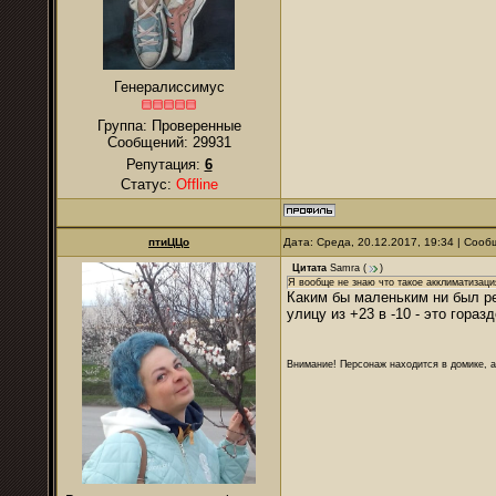
Генералиссимус
Группа: Проверенные
Сообщений:
29931
Репутация:
6
Статус:
Offline
птиЦЦо
Дата: Среда, 20.12.2017, 19:34 | Соо
Цитата
Samra
(
)
Я вообще не знаю что такое акклиматизация
Каким бы маленьким ни был ре
улицу из +23 в -10 - это гора
Внимание! Персонаж находится в домике, а