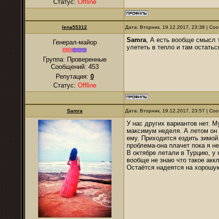
Статус:
Offline
lena55312
Дата: Вторник, 19.12.2017, 23:38 | С
Samra
, А есть вообще смысл 
Генерал-майор
улететь в тепло и там остатьс
Группа: Проверенные
Сообщений:
453
Репутация:
0
Статус:
Offline
Samra
Дата: Вторник, 19.12.2017, 23:57 | С
У нас других вариантов нет. М
максимум неделя. А летом он 
ему. Приходится ездить зимой.
проблема-она плачет пока я не
В октябре летали в Турцию, у 
вообще не знаю что такое аккл
Остаётся надеятся на хорошую