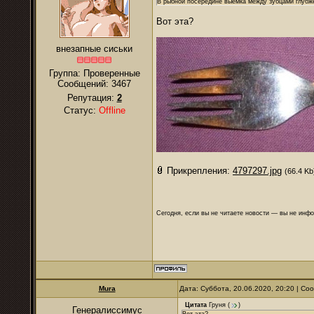
В рыбной посередине выемка между зубцами глубже 
Вот эта?
внезапные сиськи
Группа: Проверенные
Сообщений:
3467
Репутация:
2
Статус:
Offline
Прикрепления:
4797297.jpg
(66.4 Kb
Сегодня, если вы не читаете новости — вы не инф
Mura
Дата: Суббота, 20.06.2020, 20:20 | С
Цитата
Груня
(
)
Генералиссимус