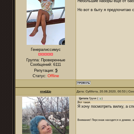
Небольшие наборы ещё от баб
Но вот в быту я предпочитаю 
Генералиссимус
Группа: Проверенные
Сообщений:
6111
Репутация:
5
Статус:
Offline
птиЦЦо
Дата: Суббота, 20.06.2020, 00:53 | С
Цитата
Груня
(
)
Вот такая.
Я хочу посмотреть вилку, а сп
Внимание! Персонаж находится в домике, а