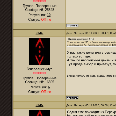
Группа: Проверенные
Сообщений:
25848
Репутация:
10
Статус:
Offline
IrINKa
Дата: Четверг, 05.11.2020, 00:47 | Со
Цитата
другарица
(
)
У нас голец по 225, а бычок черноморский 
с головами по 77. Купила кальмаров за 130
У нас такие цены или в семиша
только вот где.
А так по непонятным ценам и в
Тут вроде выбор и привезут, м
Генералиссимус
Будешь болтать что надо, будешь иметь все
Группа: Проверенные
Сообщений:
16595
Репутация:
6
Статус:
Offline
IrINKa
Дата: Четверг, 05.11.2020, 00:50 | Со
Сёдня смс приходит из Перекрё
Ну думаю, зайду куплю пару ш