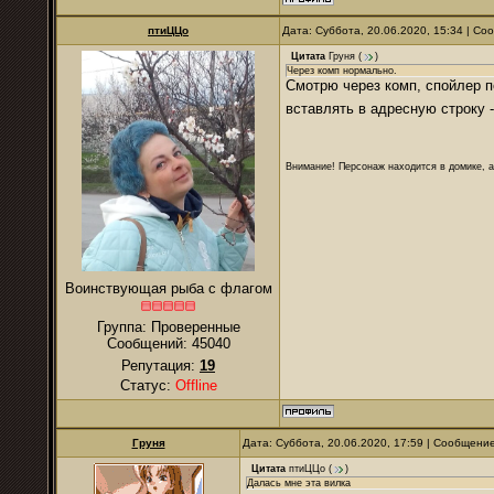
птиЦЦо
Дата: Суббота, 20.06.2020, 15:34 | С
Цитата
Груня
(
)
Через комп нормально.
Смотрю через комп, спойлер п
вставлять в адресную строку 
Внимание! Персонаж находится в домике, а
Воинствующая рыба с флагом
Группа: Проверенные
Сообщений:
45040
Репутация:
19
Статус:
Offline
Груня
Дата: Суббота, 20.06.2020, 17:59 | Сообщени
Цитата
птиЦЦо
(
)
Далась мне эта вилка