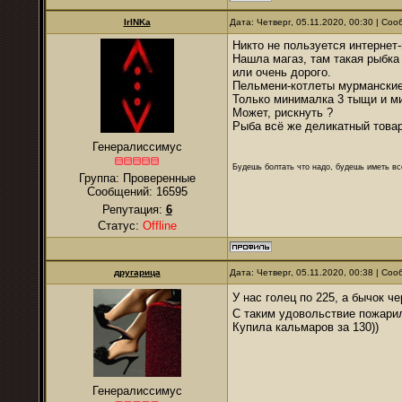
IrINKa
Дата: Четверг, 05.11.2020, 00:30 | Со
Никто не пользуется интернет
Нашла магаз, там такая рыбка 
или очень дорого.
Пельмени-котлеты мурманские
Только минималка 3 тыщи и мин
Может, рискнуть ?
Рыба всё же деликатный товар
Генералиссимус
Будешь болтать что надо, будешь иметь все
Группа: Проверенные
Сообщений:
16595
Репутация:
6
Статус:
Offline
другарица
Дата: Четверг, 05.11.2020, 00:38 | Со
У нас голец по 225, а бычок ч
С таким удовольствие пожарил
Купила кальмаров за 130))
Генералиссимус