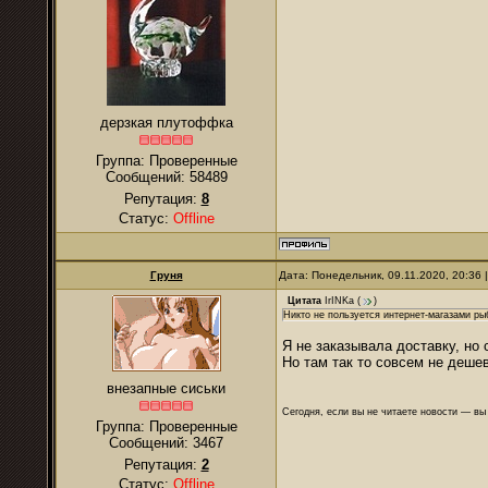
дерзкая плутоффка
Группа: Проверенные
Сообщений:
58489
Репутация:
8
Статус:
Offline
Груня
Дата: Понедельник, 09.11.2020, 20:36
Цитата
IrINKa
(
)
Никто не пользуется интернет-магазами р
Я не заказывала доставку, но
Но там так то совсем не дешев
внезапные сиськи
Сегодня, если вы не читаете новости — в
Группа: Проверенные
Сообщений:
3467
Репутация:
2
Статус:
Offline