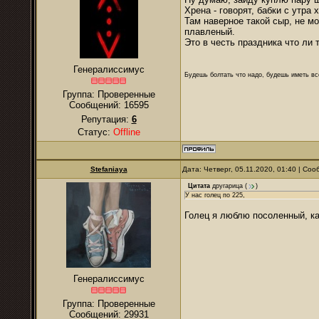
Хрена - говорят, бабки с утра 
Там наверное такой сыр, не мо
плавленый.
Это в честь праздника что ли 
Генералиссимус
Будешь болтать что надо, будешь иметь все
Группа: Проверенные
Сообщений:
16595
Репутация:
6
Статус:
Offline
Stefaniaya
Дата: Четверг, 05.11.2020, 01:40 | Со
Цитата
другарица
(
)
У нас голец по 225,
Голец я люблю посоленный, ка
Генералиссимус
Группа: Проверенные
Сообщений:
29931