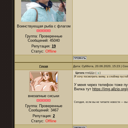
Воинствующая рыба с флагом
Группа: Проверенные
Сообщений:
45040
Репутация:
19
Статус:
Offline
Груня
Дата: Суббота, 20.06.2020, 15:23 | С
Цитата
птиЦЦо
(
)
Я хочу посмотреть вилку, а спойлер пустой
У меня через телефон тоже пу
Вилка тут
https://img.allzip.org
внезапные сиськи
Сегодня, если вы не читаете новости — в
Группа: Проверенные
Сообщений:
3467
Репутация:
2
Статус:
Offline