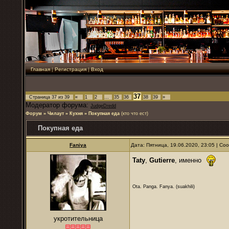
Главная
|
Регистрация
|
Вход
37
Страница
37
из
39
«
1
2
…
35
36
38
39
»
Модератор форума:
JudgeDredd
Форум
»
Чилаут
»
Кухня
»
Покупная еда
(кто что ест)
Покупная еда
Faniya
Дата: Пятница, 19.06.2020, 23:05 | С
Taty
,
Gutierre
, именно
Ota. Panga. Fanya. (suakhili)
укротительница