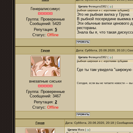
Цитата
Фелицата3362
(
)
Генералиссимус
рыбная широкая и с короткими зубцами))
Это не рыбная вилка у Груни.
В рыбной посередине выемка м
Группа: Проверенные
Эти обычные вилки ценового д
Сообщений:
5420
рестораны.
Репутация:
5
Знала бы я, что такая дискусс
Статус:
Offline
Груня
Дата: Суббота, 20.06.2020, 20:10 | С
Цитата
Фелицата3362
(
)
рыбная широкая и с короткими зубцами
Где ты там увидела "широкую 
внезапные сиськи
Сегодня, если вы не читаете новости — в
Группа: Проверенные
Сообщений:
3467
Репутация:
2
Статус:
Offline
Груня
Дата: Суббота, 20.06.2020, 20:18 | Сообщени
Цитата
Mura
(
)