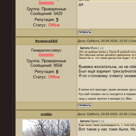
Вот эта?
да
Группа: Проверенные
Сообщений:
5420
Репутация:
5
Статус:
Offline
Фелицата3362
Дата: Суббота, 20.06.2020, 22:25 | С
Цитата
Mura
(
)
Генералиссимус
Это не рыбная вилка у Груни.В рыбной пос
Эти обычные вилки ценового диапазона чут
Знала бы я, что такая дискуссия будет, то
Группа: Проверенные
Сообщений:
8558
Выемка желательна, но не обя
Был ещё вариант трехзубчатой
Репутация:
6
Я по столовому этикету экзаме
Статус:
Offline
В жизни всё проходит, кроме желания прос
Русский человек часто находится в перман
лица у наших мужчин и женщин (с) Эйка
птиЦЦо
Дата: Суббота, 20.06.2020, 22:35 | С
Цитата
Груня
(
)
Ещё была такая разновидность, с толстой р
Вот такие у нас тоже были. Но