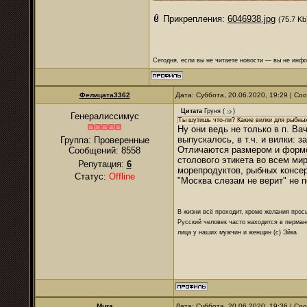
Прикрепления:
6046938.jpg
(75.7 Kb
Сегодня, если вы не читаете новости — вы не инф
Фелицата3362
Дата: Суббота, 20.06.2020, 19:29 | С
Цитата
Груня
(
)
Генералиссимус
Ты шутишь что-ли? Какие вилки для рыбны
Ну они ведь не только в п. В
выпускалось, в т.ч. и вилки: 
Группа: Проверенные
Отличаются размером и формой
Сообщений:
8558
столового этикета во всем ми
Репутация:
6
морепродуктов, рыбных консер
Статус:
Offline
"Москва слезам не верит" не п
В жизни всё проходит, кроме желания прос
Русский человек часто находится в перман
лица у наших мужчин и женщин (с) Эйка
Mura
Дата: Суббота, 20.06.2020, 19:36 | С