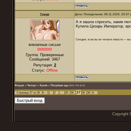
Груня
Дата: Понедельник, 09.11.2020, 20:37
А я зашла спросить, какие пе
Купила Цезарь Император, вро
Сегодня, если вы не читаете новости — в
внезапные сиськи
Группа: Проверенные
Сообщений:
3467
Репутация:
2
Статус:
Offline
Форум
»
Чилаут
»
Кухня
»
Покупная еда
(кто что ест)
37
Страница
37
из
39
«
1
2
…
35
36
38
39
»
Copyrigh