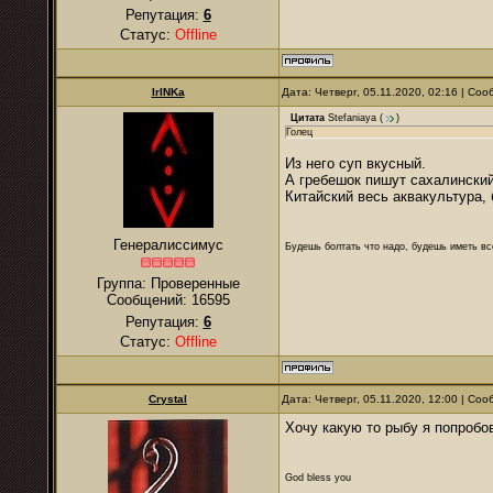
Репутация:
6
Статус:
Offline
IrINKa
Дата: Четверг, 05.11.2020, 02:16 | Со
Цитата
Stefaniaya
(
)
Голец
Из него суп вкусный.
А гребешок пишут сахалинский
Китайский весь аквакультура, 
Генералиссимус
Будешь болтать что надо, будешь иметь все
Группа: Проверенные
Сообщений:
16595
Репутация:
6
Статус:
Offline
Crystal
Дата: Четверг, 05.11.2020, 12:00 | Со
Хочу какую то рыбу я попробов
God bless you