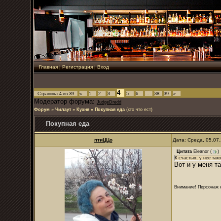
Главная
|
Регистрация
|
Вход
4
Страница
4
из
39
«
1
2
3
5
6
…
38
39
»
Модератор форума:
JudgeDredd
Форум
»
Чилаут
»
Кухня
»
Покупная еда
(кто что ест)
Покупная еда
птиЦЦо
Дата: Среда, 05.07
Цитата
Eleanor
(
)
К счастью, у нее тако
Вот и у меня та
Внимание! Персонаж н