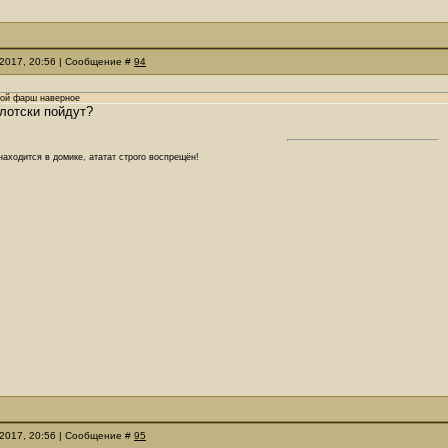
.2017, 20:56 | Сообщение #
94
бой фарш наверное
лотски пойдут?
аходится в домике, ататат строго воспрещён!
.2017, 20:56 | Сообщение #
95