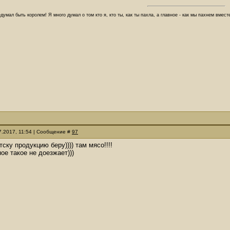
думал быть королем! Я много думал о том кто я, кто ты, как ты пахла, а главное - как мы пахнем вмес
07.2017, 11:54 | Сообщение #
97
тску продукцию беру)))) там мясо!!!!
ое такое не доезжает)))