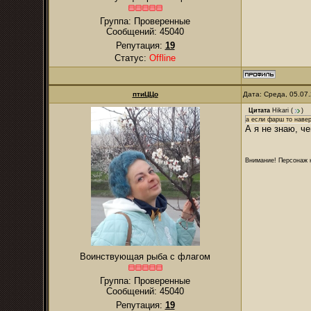
Группа: Проверенные
Сообщений:
45040
Репутация:
19
Статус:
Offline
птиЦЦо
Дата: Среда, 05.07
Цитата
Hikari
(
)
а если фарш то навер
А я не знаю, че
Внимание! Персонаж н
Воинствующая рыба с флагом
Группа: Проверенные
Сообщений:
45040
Репутация:
19