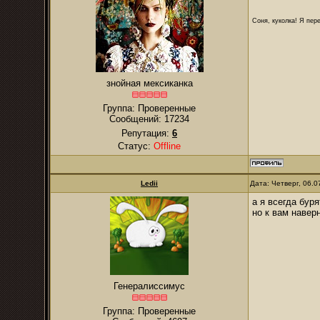
Соня, куколка! Я пере
знойная мексиканка
Группа: Проверенные
Сообщений:
17234
Репутация:
6
Статус:
Offline
Ledii
Дата: Четверг, 06.
а я всегда буря
но к вам наверн
Генералиссимус
Группа: Проверенные