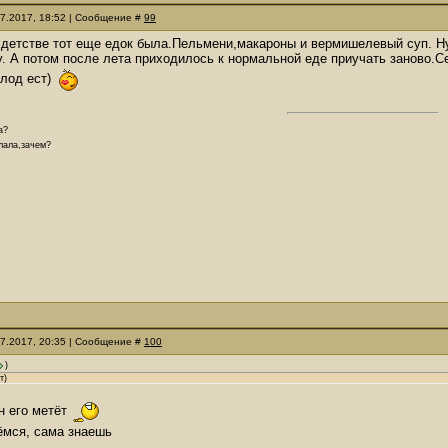
07.2017, 18:52 | Сообщение #
99
 детстве тот еще едок была.Пельмени,макароны и вермишелевый суп. Ну
у. А потом после лета приходилось к нормальной еде приучать заново.С
лод ест)
а?
елала,зачем?
07.2017, 20:35 | Сообщение #
100
)
т)
он его метёт
ёмся, сама знаешь