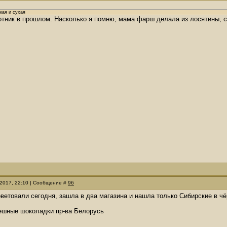
кая и сухая
отник в прошлом. Насколько я помню, мама фарш делала из лосятины, с
.2017, 22:10 | Сообщение #
96
советовали сегодня, зашла в два магазина и нашла только Сибирские в ч
ешные шоколадки пр-ва Белорусь