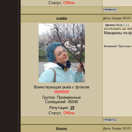
Статус:
Offline
птиЦЦо
Дата: Среда, 05.07
Цитата
Hikari
(
)
использовать как лю
Макароны по-ф
Внимание! Персонаж н
Воинствующая рыба с флагом
Группа: Проверенные
Сообщений:
45040
Репутация:
19
Статус:
Offline
Eleanor
Дата: Среда, 05.07