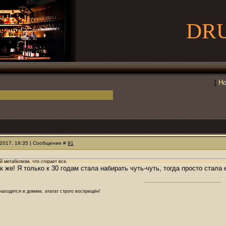
DR
[
Но
.2017, 19:35 | Сообщение #
91
й метаболизм, что сгорает все.
к же! Я только к 30 годам стала набирать чуть-чуть, тогда просто стала е
аходится в домике, ататат строго воспрещён!