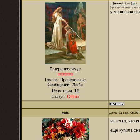
Цитата
Hikari
(
)
просто лосятина жест
у меня папа ох
Генералиссимус
Группа: Проверенные
Сообщений:
25845
Репутация:
12
Статус:
Offline
frida
Дата: Среда, 05.07
из всего, что 
ещё купила см