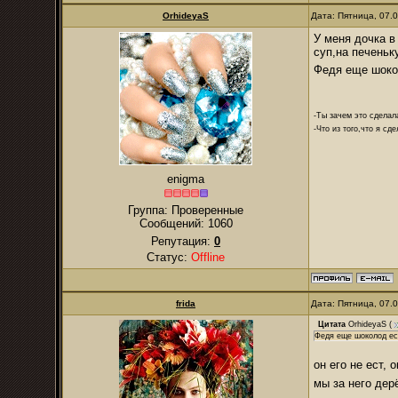
OrhideyaS
Дата: Пятница, 07.
У меня дочка в
суп,на печеньк
Федя еще шоко
-Ты зачем это сделал
-Что из того,что я сд
enigma
Группа: Проверенные
Сообщений:
1060
Репутация:
0
Статус:
Offline
frida
Дата: Пятница, 07.
Цитата
OrhideyaS
(
Федя еще шоколод ес
он его не ест, 
мы за него дер