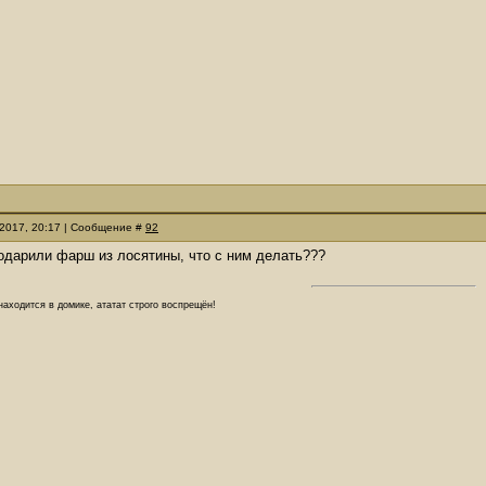
.2017, 20:17 | Сообщение #
92
одарили фарш из лосятины, что с ним делать???
аходится в домике, ататат строго воспрещён!