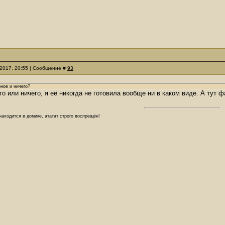
.2017, 20:55 | Сообщение #
93
ное и ничего?
го или ничего, я её никогда не готовила вообще ни в каком виде. А тут 
аходится в домике, ататат строго воспрещён!