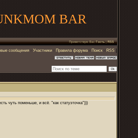
UNKMOM BAR
Приветствую Вас
Гость
|
RSS
вые сообщения
·
Участники
·
Правила форума
·
Поиск
·
RSS
]
сть чуть поменьше, и всё. "как статуэточка")))