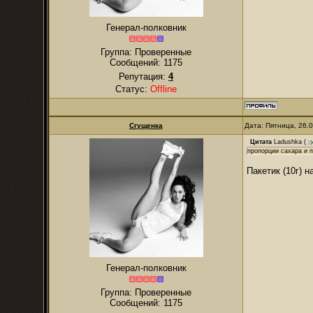
Генерал-полковник
Группа: Проверенные
Сообщений:
1175
Репутация:
4
Статус:
Offline
Сгущенка
Дата: Пятница, 26.
Цитата
Ladushka
(
пропорции сахара и 
Пакетик (10г) 
Генерал-полковник
Группа: Проверенные
Сообщений:
1175