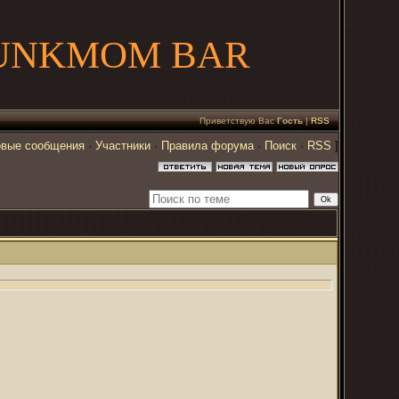
UNKMOM BAR
Приветствую Вас
Гость
|
RSS
вые сообщения
·
Участники
·
Правила форума
·
Поиск
·
RSS
]