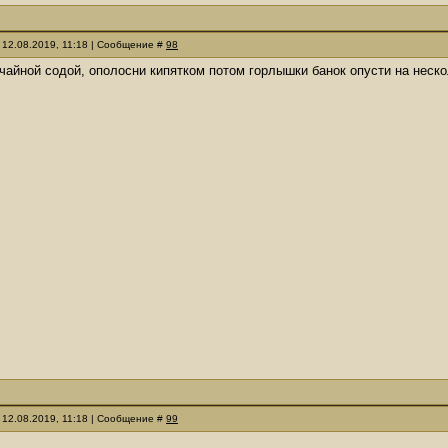
 12.08.2019, 11:18 | Сообщение #
98
чайной содой, ополосни кипятком потом горлышки банок опусти на неск
 12.08.2019, 11:18 | Сообщение #
99