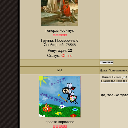
Генералиссимус
Группа: Проверенные
Сообщений:
25845
Репутация:
12
Статус:
Offline
KIA
Дата: Понедельник,
Цитата
Eleanor
(
)
в микроволновки все 
да, только туд
просто королева