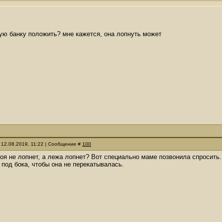
ую банку положить? мне кажется, она лопнуть может
 12.08.2019, 11:22 | Сообщение #
100
стоя не лопнет, а лежа лопнет? Вот специально маме позвонила спросить.
 под бока, чтобы она не перекатывалась.