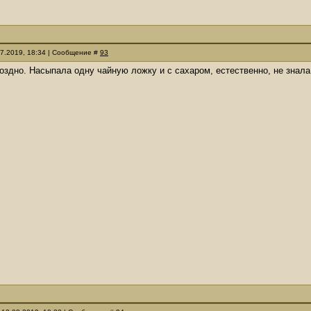
07.2019, 18:34 | Сообщение #
93
оздно. Насыпала одну чайную ложку и с сахаром, естественно, не знала