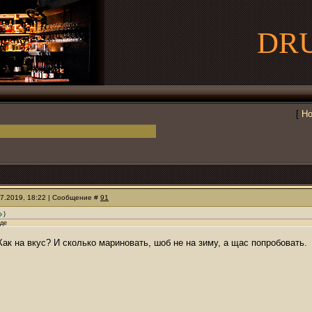
DR
[
Но
07.2019, 18:22 | Сообщение #
91
)
аде
Как на вкус? И сколько мариновать, шоб не на зиму, а щас попробовать.