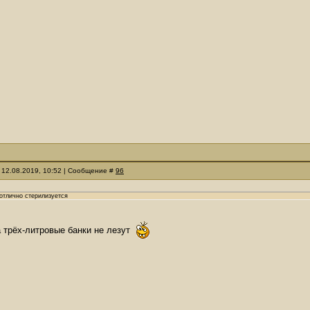
 12.08.2019, 10:52 | Сообщение #
96
отлично стерилизуется
а трёх-литровые банки не лезут