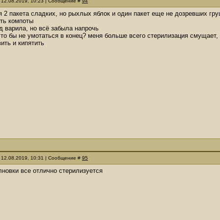
 12.08.2019, 10:23 | Сообщение #
94
я 2 пакета сладких, но рыхлых яблок и один пакет еще не дозревших гру
ить компоты
ад варила, но всё забыла напрочь
что бы не умотаться в конец? меня больше всего стерилизация смущает, 
вить и кипятить
 12.08.2019, 10:31 | Сообщение #
95
лновки все отлично стерилизуется