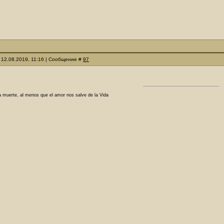
 12.08.2019, 11:16 | Сообщение #
97
a muerte, al menos que el amor nos salve de la Vida