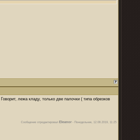
 Говорит, лежа кладу, только две палочки ( типа обрезков
Eleanor
Сообщение отредактировал
-
Понедельник, 12.08.2019, 11:25