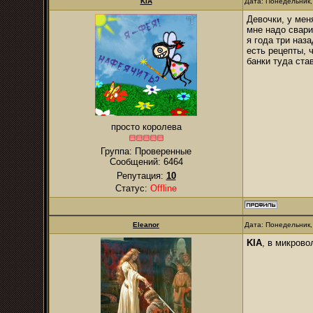
KIA
Дата: Понедельник,
Девочки, у мен
мне надо свар
я года три наз
есть рецепты, 
банки туда ста
просто королева
Группа: Проверенные
Сообщений:
6464
Репутация:
10
Статус:
Offline
Eleanor
Дата: Понедельник,
KIA
, в микрово