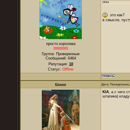
лёжа
это как?
в смысле, пуст
просто королева
Группа: Проверенные
Сообщений:
6464
Репутация:
10
Статус:
Offline
Eleanor
Дата: Понедельник,
KIA
, а с чего 
штапика) кладу