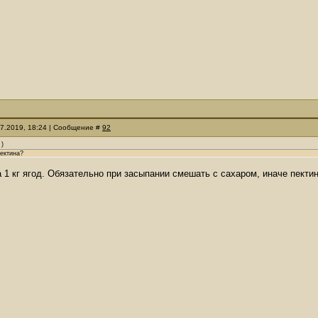
07.2019, 18:24 | Сообщение #
92
)
пектина?
на 1 кг ягод. Обязательно при засыпании смешать с сахаром, иначе пекти