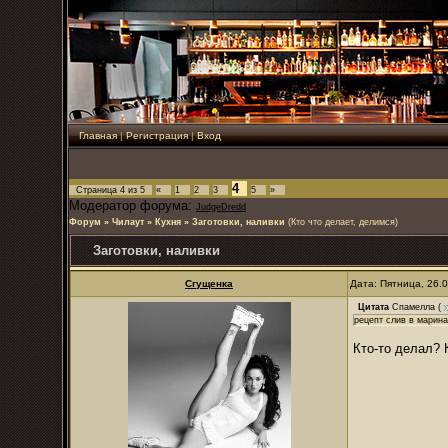
Главная
|
Регистрация
|
Вход
4
Страница
4
из
5
«
1
2
3
5
»
Модератор форума:
JudgeDredd
Форум
»
Чилаут
»
Кухня
»
Заготовки, наливки
(Кто что делает, делимся)
Заготовки, наливки
Сгущенка
Дата: Пятница, 26.
Цитата
Спамелла
(
рецепт слив в марин
Кто-то делал? 