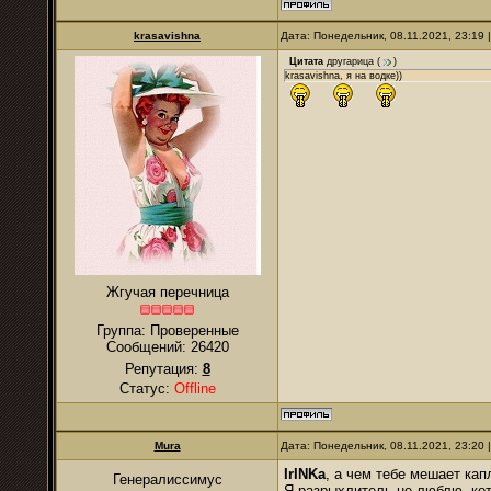
krasavishna
Дата: Понедельник, 08.11.2021, 23:19
Цитата
другарица
(
)
krasavishna, я на водке))
Жгучая перечница
Группа: Проверенные
Сообщений:
26420
Репутация:
8
Статус:
Offline
Mura
Дата: Понедельник, 08.11.2021, 23:20
IrINKa
, а чем тебе мешает кап
Генералиссимус
Я разрыхлитель не люблю, ко