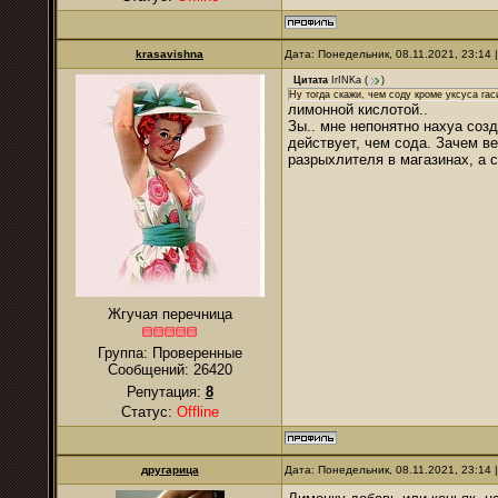
krasavishna
Дата: Понедельник, 08.11.2021, 23:14
Цитата
IrINKa
(
)
Ну тогда скажи, чем соду кроме уксуса гаси
лимонной кислотой..
Зы.. мне непонятно нахуа соз
действует, чем сода. Зачем в
разрыхлителя в магазинах, а 
Жгучая перечница
Группа: Проверенные
Сообщений:
26420
Репутация:
8
Статус:
Offline
другарица
Дата: Понедельник, 08.11.2021, 23:14