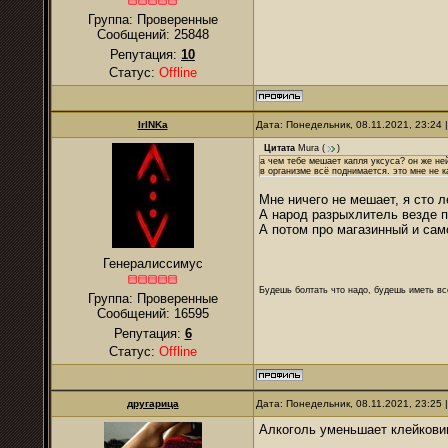
Группа: Проверенные
Сообщений:
25848
Репутация:
10
Статус:
Offline
IrINKa
Дата: Понедельник, 08.11.2021, 23:24
Цитата
Mura
(
)
а чем тебе мешает капля уксуса? он же не
в организме всё поднимается. это мне не к
Мне ничего не мешает, я сто л
А народ разрыхлитель везде п
А потом про магазинный и сам
Генералиссимус
Будешь болтать что надо, будешь иметь все
Группа: Проверенные
Сообщений:
16595
Репутация:
6
Статус:
Offline
другарица
Дата: Понедельник, 08.11.2021, 23:25
Алкоголь уменьшает клейковин