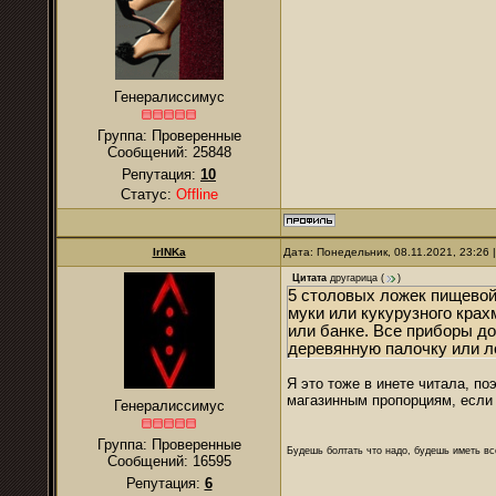
Генералиссимус
Группа: Проверенные
Сообщений:
25848
Репутация:
10
Статус:
Offline
IrINKa
Дата: Понедельник, 08.11.2021, 23:26
Цитата
другарица
(
)
5 столовых ложек пищевой
муки или кукурузного кра
или банке. Все приборы д
деревянную палочку или л
Я это тоже в инете читала, п
магазинным пропорциям, если 
Генералиссимус
Группа: Проверенные
Будешь болтать что надо, будешь иметь все
Сообщений:
16595
Репутация:
6