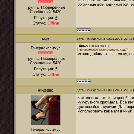
организме всё поднимается. э
Группа: Проверенные
Сообщений:
5420
Репутация:
5
Статус:
Offline
Mura
Дата: Понедельник, 08.11.2021, 23:21
Цитата
krasavishna
(
)
Генералиссимус
, вы дрожжевое тесто месите на соде?
можно добавлять капельку, он
Группа: Проверенные
Сообщений:
5420
Репутация:
5
Статус:
Offline
другарица
Дата: Понедельник, 08.11.2021, 23:23
5 столовых ложек пищевой со
кукурузного крахмала. Все ин
должны быть сухими. Для пер
Использовать как магазинный
Генералиссимус