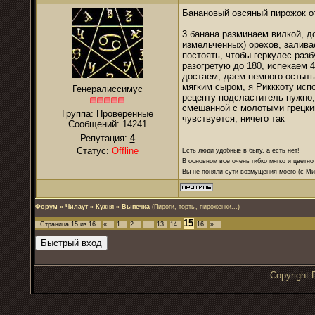
Банановый овсяный пирожок о
3 банана разминаем вилкой, до
измельченных) орехов, залива
постоять, чтобы геркулес разб
разогретую до 180, испекаем 4
достаем, даем немного остыть
мягким сыром, я Рикккоту испо
Генералиссимус
рецепту-подсластитель нужно,
смешанной с молотыми грецки
Группа: Проверенные
чувствуется, ничего так
Сообщений:
14241
Репутация:
4
Статус:
Offline
Есть люди удобные в быту, а есть нет!
В основном все очень гибко мягко и цветно
Вы не поняли сути возмущения моего (с-М
Форум
»
Чилаут
»
Кухня
»
Выпечка
(Пироги, торты, пироженки...)
15
Страница
15
из
16
«
1
2
…
13
14
16
»
Copyrigh