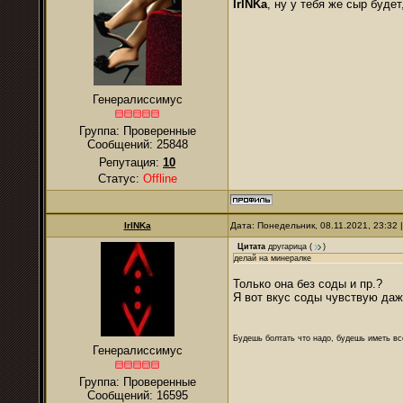
IrINKa
, ну у тебя же сыр буде
Генералиссимус
Группа: Проверенные
Сообщений:
25848
Репутация:
10
Статус:
Offline
IrINKa
Дата: Понедельник, 08.11.2021, 23:32
Цитата
другарица
(
)
делай на минералке
Только она без соды и пр.?
Я вот вкус соды чувствую даж
Будешь болтать что надо, будешь иметь все
Генералиссимус
Группа: Проверенные
Сообщений:
16595