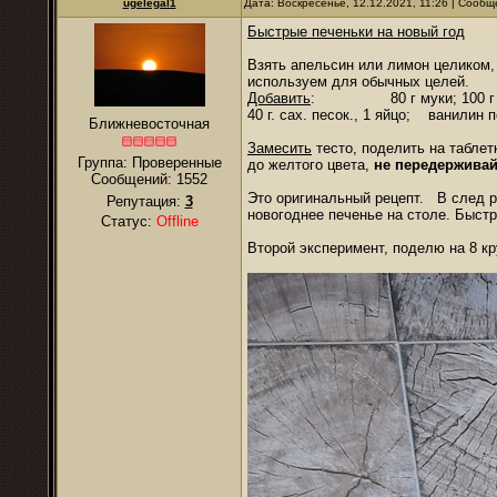
ugelegal1
Дата: Воскресенье, 12.12.2021, 11:26 | Сооб
Быстрые печеньки на новый год
Взять апельсин или лимон целиком,
используем для обычных целей.
Добавить
: 80 г муки; 100 г манн
40 г. сах. песок., 1 яйцо; ванил
Ближневосточная
Замесить
тесто, поделить на таблетк
Группа: Проверенные
до желтого цвета,
не передерживай
Сообщений:
1552
Это оригинальный рецепт. В след р
Репутация:
3
новогоднее печенье на столе. Быстр
Статус:
Offline
Второй эксперимент, поделю на 8 к