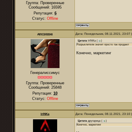
Группа: Проверенные
Сообщений:
16595
Репутация:
6
Статус:
Offline
другарица
Дата: Понедельник, 08.11.2021, 23:07
Цитата
IrINKa
(
)
Разрыхлители значит просто так продают
Конечно, маркетинг
Генералиссимус
Группа: Проверенные
Сообщений:
25848
Репутация:
10
Статус:
Offline
IrINKa
Дата: Понедельник, 08.11.2021, 23:10
Цитата
другарица
(
)
Конечно, маркетинг