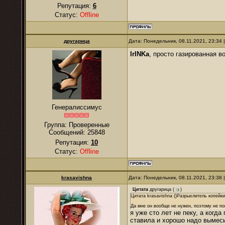
Репутация:
6
Статус:
Offline
другарица
Дата: Понедельник, 08.11.2021, 23:34
IrINKa
, просто газированная в
Генералиссимус
Группа: Проверенные
Сообщений:
25848
Репутация:
10
Статус:
Offline
krasavishna
Дата: Понедельник, 08.11.2021, 23:38
Цитата
другарица
(
)
Цитата krasavishna ()Разрыхлитель копейки
Да мне он вообще не нужен, поэтому не п
я уже сто лет не пеку, а когд
ставила и хорошо надо вымеси