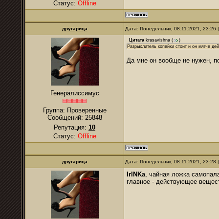
Статус:
Offline
другарица
Дата: Понедельник, 08.11.2021, 23:26
Цитата
krasavishna
(
)
Разрыхлитель копейки стоит и он мягче дей
Да мне он вообще не нужен, п
Генералиссимус
Группа: Проверенные
Сообщений:
25848
Репутация:
10
Статус:
Offline
другарица
Дата: Понедельник, 08.11.2021, 23:28
IrINKa
, чайная ложка самопал
главное - действующее вещес