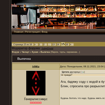
Главная
|
Регистрация
|
Вход
15
Страница
15
из
16
«
1
2
…
13
14
16
»
Модератор форума:
JudgeDredd
Форум
»
Чилаут
»
Кухня
»
Выпечка
(Пироги, торты, пироженки...)
Выпечка
IrINKa
Дата: Понедельник, 08.11.2021, 23:04
Цитата
другарица
(
)
чё правда?
Ага, бадяжу соду с водой в б
Блин, спросила про разрыхли
Будешь болтать что надо, будешь иметь все
Генералиссимус