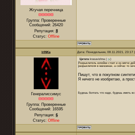
Жгучая перечница
Группа: Проверенные
Сообщений:
26420
Репутация:
8
Статус:
Offline
IrINKa
Дата: Понедельник, 08.11.2021, 23:17
Цитата
krasavishna
(
)
Разрыхлитель копейки стоит и он мягче де
разрыхлителя в магазинах, а сейчас то за
Пишут, что в покупном синтети
Я ничего не изобретаю, а про
Будешь болтать что надо, будешь иметь все
Генералиссимус
Группа: Проверенные
Сообщений:
16595
Репутация:
6
Статус:
Offline