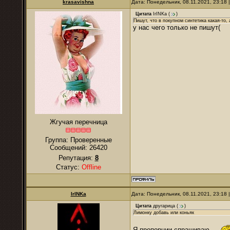
krasavishna
Дата: Понедельник, 08.11.2021, 23:18
Цитата
IrINKa
(
)
Пишут, что в покупном синтетика какая-то,
у нас чего только не пишут(
Жгучая перечница
Группа: Проверенные
Сообщений:
26420
Репутация:
8
Статус:
Offline
IrINKa
Дата: Понедельник, 08.11.2021, 23:18
Цитата
другарица
(
)
Лимонку добавь или коньяк
Я пропорции спрашиваю