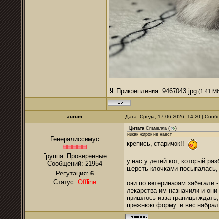
Прикрепления:
9467043.jpg
(1.41 Mb
аurum
Дата: Среда, 17.06.2026, 14:20 | Соо
Цитата
Спамелла
(
)
никак жирок не наест
Генералиссимус
крепись, старичок!!
Группа: Проверенные
у нас у детей кот, который ра
Сообщений:
21954
шерсть клочками посыпалась,
Репутация:
6
Статус:
Offline
они по ветеринарам забегали -
лекарства им назначили и они 
пришлось изза границы ждать, 
прежнюю форму. и вес набрал 