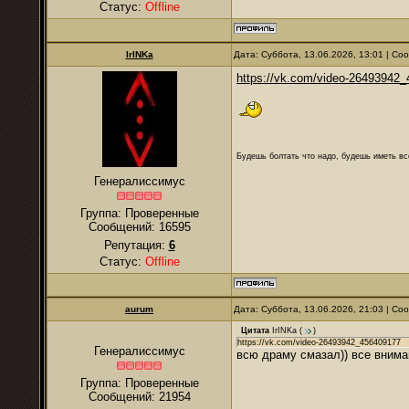
Статус:
Offline
IrINKa
Дата: Суббота, 13.06.2026, 13:01 | С
https://vk.com/video-26493942
Будешь болтать что надо, будешь иметь все
Генералиссимус
Группа: Проверенные
Сообщений:
16595
Репутация:
6
Статус:
Offline
аurum
Дата: Суббота, 13.06.2026, 21:03 | С
Цитата
IrINKa
(
)
https://vk.com/video-26493942_456409177
Генералиссимус
всю драму смазал)) все внима
Группа: Проверенные
Сообщений:
21954