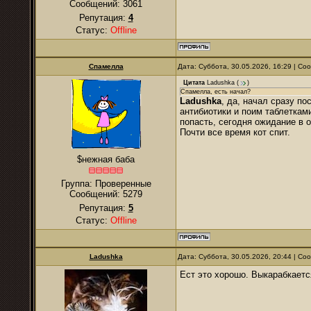
Сообщений:
3061
Репутация:
4
Статус:
Offline
Спамелла
Дата: Суббота, 30.05.2026, 16:29 | С
Цитата
Ladushkа
(
)
Спамелла, есть начал?
Ladushkа
, да, начал сразу п
антибиотики и поим таблеткам
попасть, сегодня ожидание в 
Почти все время кот спит.
$нежная баба
Группа: Проверенные
Сообщений:
5279
Репутация:
5
Статус:
Offline
Ladushkа
Дата: Суббота, 30.05.2026, 20:44 | С
Ест это хорошо. Выкарабкаетс