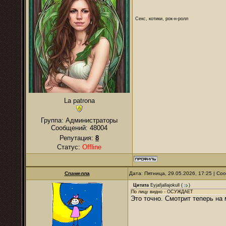
Секс, котики, рок-н-ролл
La patrona
Группа: Администраторы
Сообщений:
48004
Репутация:
8
Статус:
Offline
Спамелла
Дата: Пятница, 29.05.2026, 17:25 | С
Цитата
Eyjafjallajokull
(
)
По лицу видно - ОСУЖДАЕТ
Это точно. Смотрит теперь на 