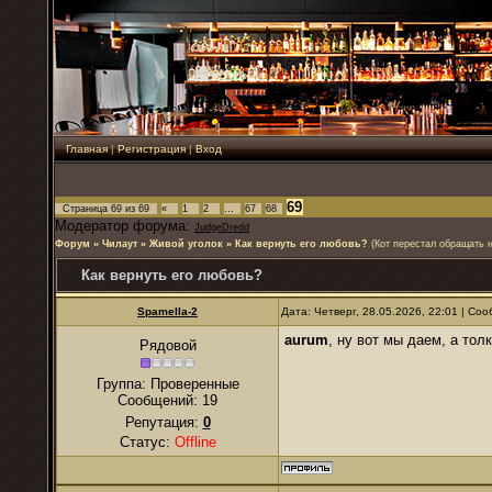
Главная
|
Регистрация
|
Вход
69
Страница
69
из
69
«
1
2
…
67
68
Модератор форума:
JudgeDredd
Форум
»
Чилаут
»
Живой уголок
»
Как вернуть его любовь?
(Кот перестал обращать 
Как вернуть его любовь?
Spamella-2
Дата: Четверг, 28.05.2026, 22:01 | С
аurum
, ну вот мы даем, а тол
Рядовой
Группа: Проверенные
Сообщений:
19
Репутация:
0
Статус:
Offline