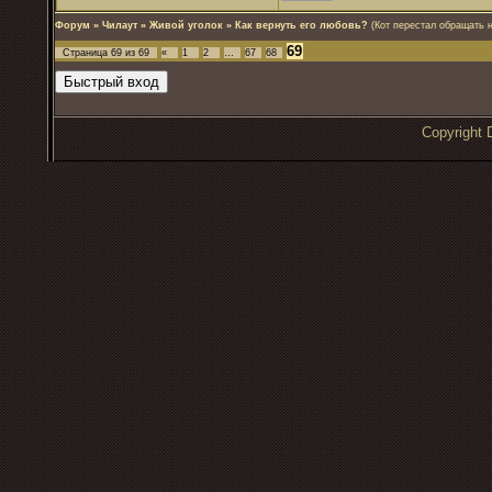
Форум
»
Чилаут
»
Живой уголок
»
Как вернуть его любовь?
(Кот перестал обращать 
69
Страница
69
из
69
«
1
2
…
67
68
Copyrigh