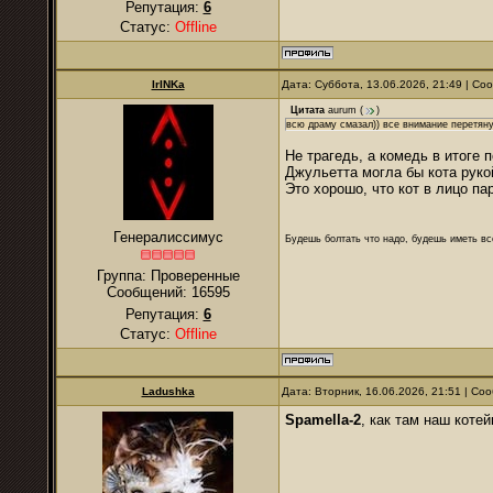
Репутация:
6
Статус:
Offline
IrINKa
Дата: Суббота, 13.06.2026, 21:49 | С
Цитата
аurum
(
)
всю драму смазал)) все внимание перетян
Не трагедь, а комедь в итоге 
Джульетта могла бы кота рукой
Это хорошо, что кот в лицо па
Генералиссимус
Будешь болтать что надо, будешь иметь все
Группа: Проверенные
Сообщений:
16595
Репутация:
6
Статус:
Offline
Ladushkа
Дата: Вторник, 16.06.2026, 21:51 | С
Spamella-2
, как там наш котей