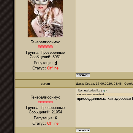
Генералиссимус
Группа: Проверенные
Сообщений:
3061
Репутация:
4
Статус:
Offline
аurum
Дата: Среда, 17.06.2026, 08:48 | Соо
Цитата
Ladushkа
(
)
как там наш котейка?
Генералиссимус
присоединяюсь. как здоровье
Группа: Проверенные
Сообщений:
21954
Репутация:
6
Статус:
Offline