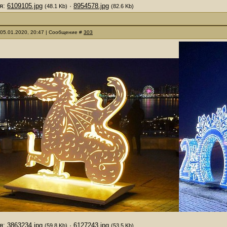
я:
6109105.jpg
·
8954578.jpg
(48.1 Kb)
(82.6 Kb)
 05.01.2020, 20:47 | Сообщение #
303
я:
3863234.jpg
·
6127243.jpg
(59.8 Kb)
(53.5 Kb)