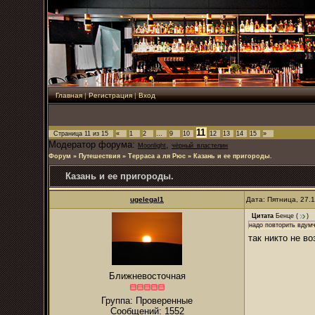
Главная
|
Регистрация
|
Вход
11
Страница
11
из
15
«
1
2
…
9
10
12
13
14
15
»
Модератор форума:
,
Moonlight
чёрный_властелин
Форум
»
Путешествия
»
Терраса а ля Рюс
»
Казань и ее пригороды.
Казань и ее пригороды.
ugelegal1
Дата: Пятница, 27.
Цитата
Бенце
(
)
надо повторить вдум
так никто не в
Ближневосточная
Группа: Проверенные
Сообщений:
1552