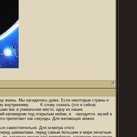
шу жизнь. Мы засиделись дома. Если некоторые страны и
изму внутреннему. К слову сказать (это я сейчас
шаю вас в уникальное место, одну из наших
зей-заповедник под открытым небом, и находится музей в
 авто пролетают как секунды. Для желающих можно
ься самостоятельно. Для осмотра этого
ть перед шамаилами, перед самым большим в мире печатным
по- татарски звучит так),попробовать татарских вкусняшек,