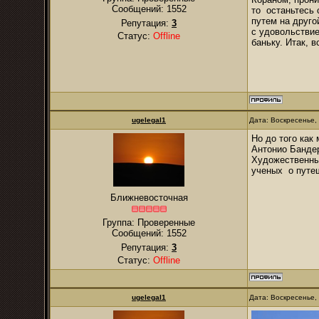
Сообщений:
1552
то останьтесь 
путем на друго
Репутация:
3
с удовольствие
Статус:
Offline
баньку. Итак, 
ugelegal1
Дата: Воскресенье,
Но до того как
Антонио Банде
Художественны
ученых о путе
Ближневосточная
Группа: Проверенные
Сообщений:
1552
Репутация:
3
Статус:
Offline
ugelegal1
Дата: Воскресенье,