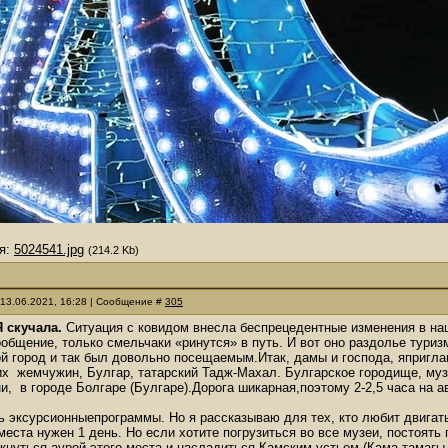
я:
5024541.jpg
(214.2 Kb)
 13.06.2021, 16:28 | Сообщение #
305
Я скучала.
Ситуация с ковидом внесла беспрецедентные изменения в на
общение, только смельчаки «ринутся» в путь. И вот оно раздолье тур
й город и так был довольно посещаемым.Итак, дамы и господа, япригла
х жемчужин, Булгар, татарский Тадж-Махал. Булгарское городище, му
ни, в городе Болгаре (Булгаре).Дорога шикарная,поэтому 2-2,5 часа на
 эксурсионныепрограммы. Но я рассказываю для тех, кто любит двигат
еста нужен 1 день. Но если хотите погрузиться во все музеи, постоя
кнуться аурой этого места и насладиться Камским устьем (Кама тамагы, 