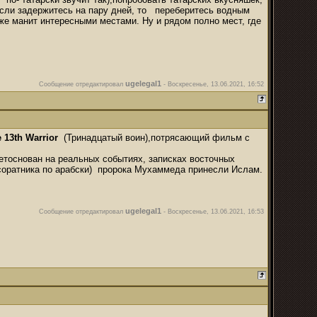
 Если задержитесь на пару дней, то переберитесь водным
же манит интересными местами. Ну и рядом полно мест, где
ugelegal1
Сообщение отредактировал
-
Воскресенье, 13.06.2021, 16:52
 13th Warrior
(Тринадцатый воин),потрясающий фильм с
етоснован на реальных событиях, записках восточных
соратника по арабски) пророка Мухаммеда принесли Ислам.
ugelegal1
Сообщение отредактировал
-
Воскресенье, 13.06.2021, 16:53