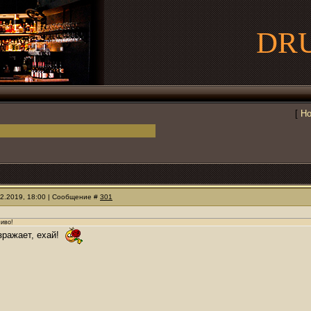
DR
[
Но
12.2019, 18:00 | Сообщение #
301
чиво!
озражает, ехай!