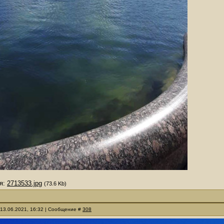
я:
2713533.jpg
(73.6 Kb)
 13.06.2021, 16:32 | Сообщение #
308