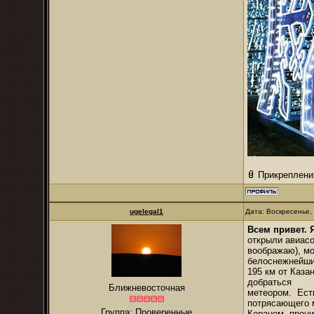
Прикреплени
ugelegal1
Дата: Воскресенье,
Всем привет. 
открыли авиасо
воображаю), мо
белоснежнейши
195 км от Каза
добраться
Ближневосточная
метеором. Есть
потрясающего м
Группа: Проверенные
Кораном, прони