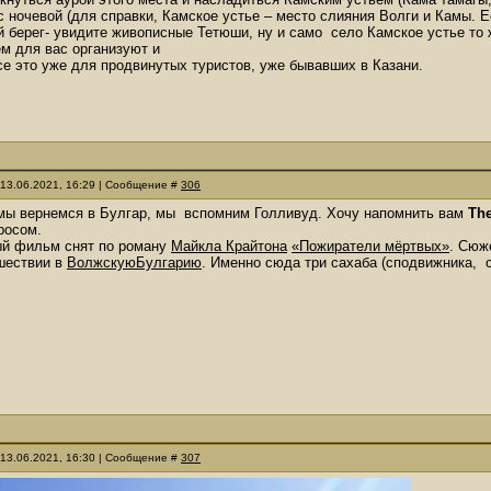
с ночевой (для справки, Камское устье – место слияния Волги и Камы.
й берег- увидите живописные Тетюши, ну и само село Камское устье то 
м для вас организуют и
все это уже для продвинутых туристов, уже бывавших в Казани.
 13.06.2021, 16:29 | Сообщение #
306
 мы вернемся в Булгар, мы вспомним Голливуд. Хочу напомнить вам
The
росом.
й фильм снят по роману
Майкла Крайтона
«Пожиратели мёртвых»
. Сюж
шествии в
ВолжскуюБулгарию
. Именно сюда три сахаба (сподвижника, 
 13.06.2021, 16:30 | Сообщение #
307