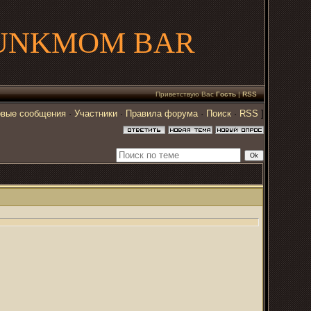
UNKMOM BAR
Приветствую Вас
Гость
|
RSS
вые сообщения
·
Участники
·
Правила форума
·
Поиск
·
RSS
]