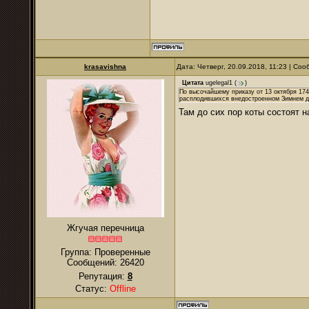
krasavishna
Дата: Четверг, 20.09.2018, 11:23 | Со
Цитата
ugelegal1
(
)
По высочайшему приказу от 13 октября 174
расплодившихся внедостроенном Зимнем д
Там до сих пор коты состоят 
Жгучая перечница
Группа: Проверенные
Сообщений:
26420
Репутация:
8
Статус:
Offline