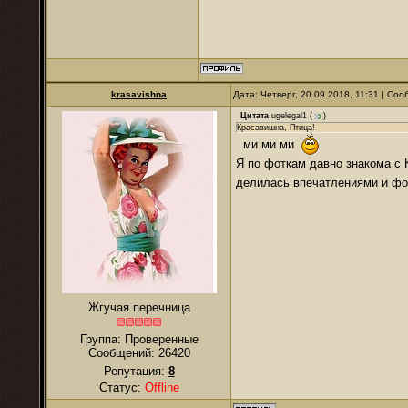
krasavishna
Дата: Четверг, 20.09.2018, 11:31 | Со
Цитата
ugelegal1
(
)
Красавишна, Птица!
ми ми ми
Я по фоткам давно знакома с К
делилась впечатлениями и ф
Жгучая перечница
Группа: Проверенные
Сообщений:
26420
Репутация:
8
Статус:
Offline