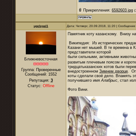
Прикрепления:
6592603.jpg
(
ugelegal1
Дата: Четверг, 20.09.2018, 11:20 | Сообщение
Памятник коту казанскому. Внизу на
Википедия: Из исторических предан
Казани нет мышей. В те времена в 
представители которой
были сильными, активными животным
Ближневосточная
развитым плечевым поясом и корот
тридцатьказанских котов были пере
Группа: Проверенные
внедостроенном
Зимнем дворце
. О
Сообщений:
1552
коты сделали своё дело. Впамять эт
Репутация:
3
получившего имя
Алабрыс
, стал и
Статус:
Offline
Фото Вини.