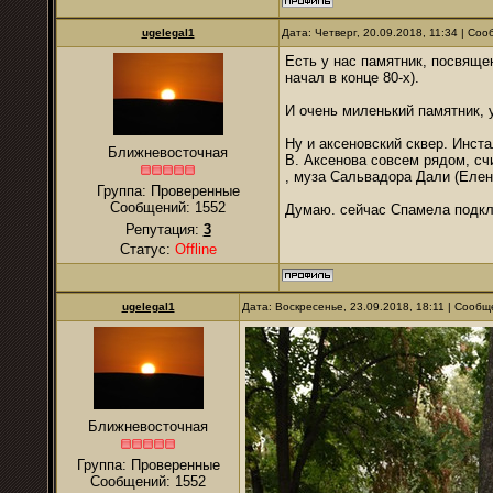
ugelegal1
Дата: Четверг, 20.09.2018, 11:34 | Со
Есть у нас памятник, посвящ
начал в конце 80-х).
И очень миленький памятник, 
Ну и аксеновский сквер. Инст
Ближневосточная
В. Аксенова совсем рядом, сч
, муза Сальвадора Дали (Елен
Группа: Проверенные
Сообщений:
1552
Думаю. сейчас Спамела подкл
Репутация:
3
Статус:
Offline
ugelegal1
Дата: Воскресенье, 23.09.2018, 18:11 | Сооб
Ближневосточная
Группа: Проверенные
Сообщений:
1552