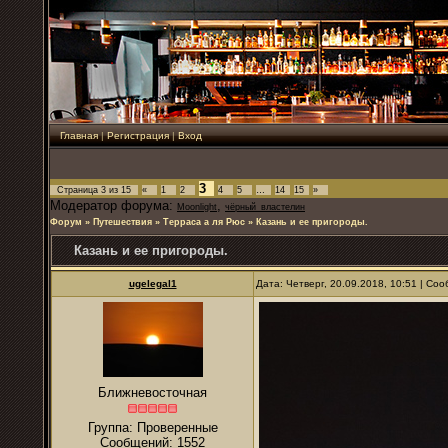
Главная
|
Регистрация
|
Вход
3
Страница
3
из
15
«
1
2
4
5
…
14
15
»
Модератор форума:
,
Moonlight
чёрный_властелин
Форум
»
Путешествия
»
Терраса а ля Рюс
»
Казань и ее пригороды.
Казань и ее пригороды.
ugelegal1
Дата: Четверг, 20.09.2018, 10:51 | С
Ближневосточная
Группа: Проверенные
Сообщений:
1552