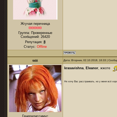
Жгучая перечница
Группа: Проверенные
Сообщений:
26420
Репутация:
8
Статус:
Offline
gabi
Дата: Вторник, 02.10.2018, 16:33 | Сооб
krasavishna
,
Eleanor
, жжоте
Не хочу Вас расстраивать, но у меня всё хоро
Генералиссимус