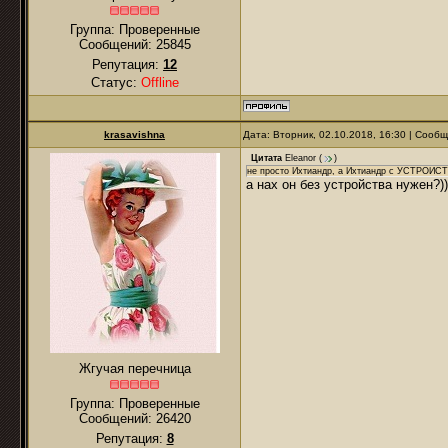
Группа: Проверенные
Сообщений:
25845
Репутация:
12
Статус:
Offline
krasavishna
Дата: Вторник, 02.10.2018, 16:30 | Сооб
Цитата
Eleanor
(
)
не просто Ихтиандр, а Ихтиандр с УСТРОЙ
а нах он без устройства нужен?))
Жгучая перечница
Группа: Проверенные
Сообщений:
26420
Репутация:
8