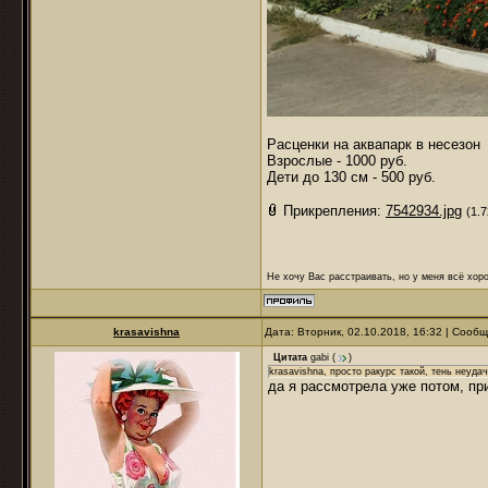
Расценки на аквапарк в несезон
Взрослые - 1000 руб.
Дети до 130 см - 500 руб.
Прикрепления:
7542934.jpg
(1.
Не хочу Вас расстраивать, но у меня всё хоро
krasavishna
Дата: Вторник, 02.10.2018, 16:32 | Сооб
Цитата
gabi
(
)
krasavishna, просто ракурс такой, тень неуда
да я рассмотрела уже потом, пр