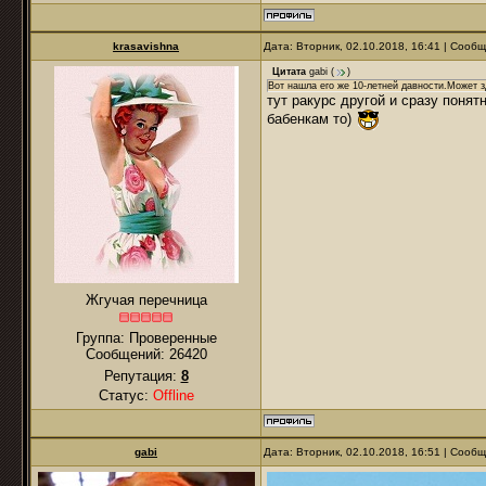
krasavishna
Дата: Вторник, 02.10.2018, 16:41 | Сооб
Цитата
gabi
(
)
Вот нашла его же 10-летней давности.Может з
тут ракурс другой и сразу понятн
бабенкам то)
Жгучая перечница
Группа: Проверенные
Сообщений:
26420
Репутация:
8
Статус:
Offline
gabi
Дата: Вторник, 02.10.2018, 16:51 | Сооб