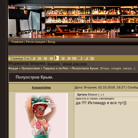
Главная
|
Регистрация
|
Вход
3
Страница
3
из
27
«
1
2
4
5
…
26
27
»
Модератор форума:
,
Moonlight
чёрный_властелин
Форум
»
Путешествия
»
Терраса а ля Рюс
»
Полуостров Крым.
(Вчера, сегодня, завтра...)
Полуостров Крым.
krasavishna
Дата: Вторник, 02.10.2018, 16:27 | Сооб
Цитата
Eleanor
(
)
красота в глазах смотрящего
да !!!! Ихтиандр и все тут))