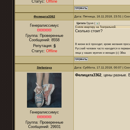
Статус:
Offline
Фелицата3362
Дата: Пятница, 16.11.2018, 23:51 | С
Цитата
Груня
(
)
Генералиссимус
Сняли квартиру на Театральной.
Сколько стоит?
Группа: Проверенные
Сообщений:
8558
В жизни всё проходит, кроме желания прос
Репутация:
6
Русский человек часто находится в перман
Статус:
Offline
лица у наших мужчин и женщин (с) Эйка
Stefaniaya
Дата: Суббота, 17.11.2018, 00:07 | С
Фелицата3362
, цены разные. 
Генералиссимус
Группа: Проверенные
Сообщений:
29931