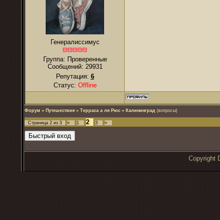
Генералиссимус
Группа: Проверенные
Сообщений:
29931
Репутация:
6
Статус:
Offline
Форум
»
Путешествия
»
Терраса а ля Рюс
»
Калининград
(вопросы)
2
Страница
2
из
3
«
1
3
»
Copyrigh