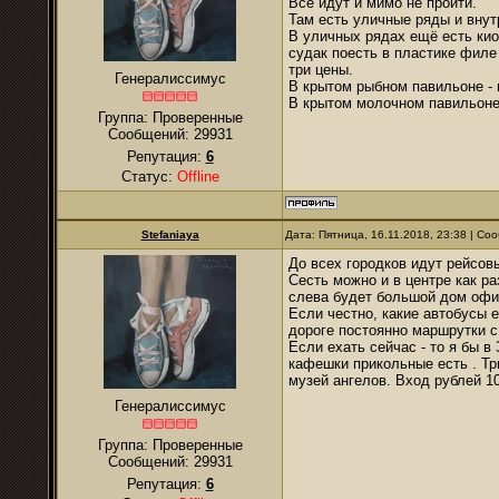
Все идут и мимо не пройти.
Там есть уличные ряды и внут
В уличных рядах ещё есть кио
судак поесть в пластике филе 
три цены.
Генералиссимус
В крытом рыбном павильоне - 
В крытом молочном павильоне 
Группа: Проверенные
Сообщений:
29931
Репутация:
6
Статус:
Offline
Stefaniaya
Дата: Пятница, 16.11.2018, 23:38 | С
До всех городков идут рейсов
Сесть можно и в центре как ра
слева будет большой дом офис
Если честно, какие автобусы 
дороге постоянно маршрутки с 
Если ехать сейчас - то я бы в
кафешки прикольные есть . Тр
музей ангелов. Вход рублей 10
Генералиссимус
Группа: Проверенные
Сообщений:
29931
Репутация:
6