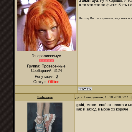
Stefaniaya
, ну и хорошо, я то
а то что это за фигня быть 
Не хочу Вас расстраивать, но у меня всё
Генералиссимус
Группа: Проверенные
Сообщений:
3124
Репутация:
3
Статус:
Offline
Stefaniaya
Дата: Понедельник, 15.10.2018, 22:18
gabi
, может ещё от пляжа и м
как и заход в море хз короче 