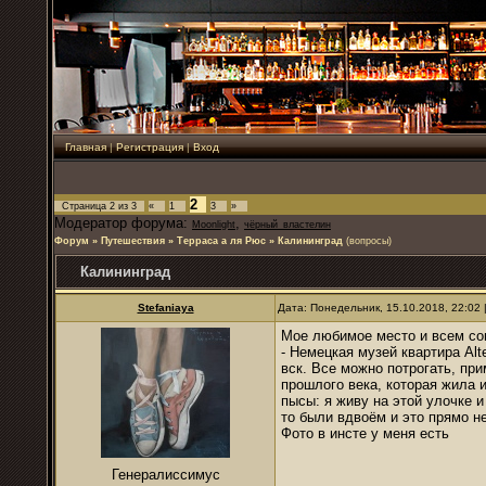
Главная
|
Регистрация
|
Вход
2
Страница
2
из
3
«
1
3
»
Модератор форума:
,
Moonlight
чёрный_властелин
Форум
»
Путешествия
»
Терраса а ля Рюс
»
Калининград
(вопросы)
Калининград
Stefaniaya
Дата: Понедельник, 15.10.2018, 22:02
Мое любимое место и всем со
- Немецкая музей квартира Alt
вск. Все можно потрогать, пр
прошлого века, которая жила и
пысы: я живу на этой улочке и
то были вдвоём и это прямо н
Фото в инсте у меня есть
Генералиссимус