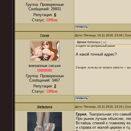
Группа: Проверенные
Сообщений:
29931
Репутация:
6
Статус:
Offline
Груня
Дата: Пятница, 16.11.2018, 23:08 | С
Цитата
Stefaniaya
(
)
сходите на центральный рынок
А какой точный адрес?
внезапные сиськи
Сегодня, если вы не читаете новости — в
Группа: Проверенные
Сообщений:
3467
Репутация:
2
Статус:
Offline
Stefaniaya
Дата: Пятница, 16.11.2018, 23:24 | С
Груня
, Театральная это самый
Про рынок лучше объясню, лег
Встаёшь спиной к главному в
и справа от малой церкви и т