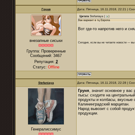
Груня
Дата: Пятница, 16.11.2018, 22:21 | С
Цитата
Stefaniaya
(
)
Как вариант в тц Европа
Вот где-то напротив него и сня
внезапные сиськи
Сегодня, если вы не читаете новости — в
Группа: Проверенные
Сообщений:
3467
Репутация:
2
Статус:
Offline
Stefaniaya
Дата: Пятница, 16.11.2018, 22:28 | С
Груня
, значит основное у вас
пысы: сходите на центральный
продукты и колбасы, вкусные 
Калининградский марципан.
Народ вывозит с собой продук
продукции.
Генералиссимус