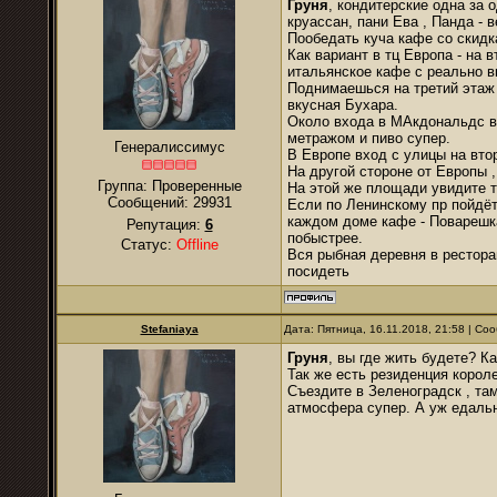
Груня
, кондитерские одна за 
круассан, пани Ева , Панда - 
Пообедать куча кафе со скидк
Как вариант в тц Европа - на 
итальянское кафе с реально 
Поднимаешься на третий этаж 
вкусная Бухара.
Около входа в МАкдональдс в 
метражом и пиво супер.
Генералиссимус
В Европе вход с улицы на втор
На другой стороне от Европы ,
Группа: Проверенные
На этой же площади увидите т
Сообщений:
29931
Если по Ленинскому пр пойдёт
каждом доме кафе - Поварешка
Репутация:
6
побыстрее.
Статус:
Offline
Вся рыбная деревня в ресторан
посидеть
Stefaniaya
Дата: Пятница, 16.11.2018, 21:58 | С
Груня
, вы где жить будете? К
Так же есть резиденция короле
Съездите в Зеленоградск , там
атмосфера супер. А уж едальн