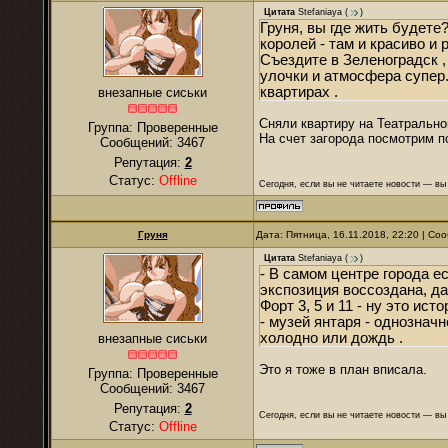
Цитата
Stefaniaya
(
)
Груня, вы где жить будете
королей - там и красиво и 
Съездите в Зеленоградск ,
улочки и атмосфера супер.
квартирах .
внезапные сиськи
Сняли квартиру на Театрально
Группа: Проверенные
На счет загорода посмотрим по
Сообщений:
3467
Репутация:
2
Статус:
Offline
Сегодня, если вы не читаете новости — в
Груня
Дата: Пятница, 16.11.2018, 22:20 | С
Цитата
Stefaniaya
(
)
- В самом центре города 
экспозиция воссоздана, д
Форт 3, 5 и 11 - ну это ист
- музей янтаря - однознач
холодно или дождь .
внезапные сиськи
Это я тоже в план вписала.
Группа: Проверенные
Сообщений:
3467
Репутация:
2
Сегодня, если вы не читаете новости — в
Статус:
Offline