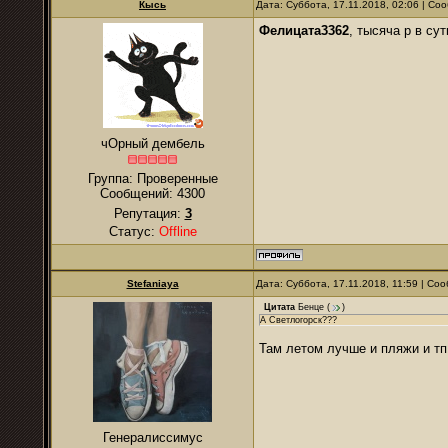
Кысь
Дата: Суббота, 17.11.2018, 02:06 | С
Фелицата3362
, тысяча р в су
чОрный дембель
Группа: Проверенные
Сообщений:
4300
Репутация:
3
Статус:
Offline
Stefaniaya
Дата: Суббота, 17.11.2018, 11:59 | С
Цитата
Бенце
(
)
А Светлогорск???
Там летом лучше и пляжи и тп
Генералиссимус