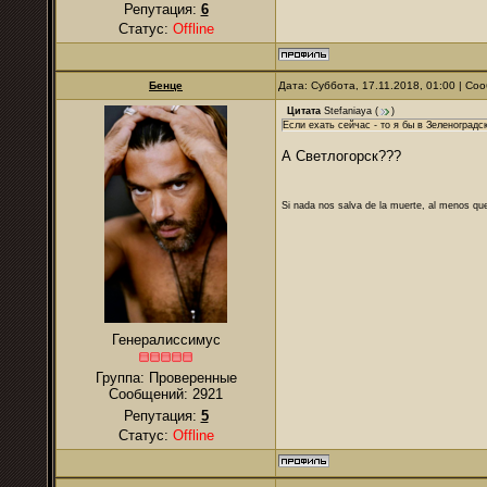
Репутация:
6
Статус:
Offline
Бенце
Дата: Суббота, 17.11.2018, 01:00 | С
Цитата
Stefaniaya
(
)
Если ехать сейчас - то я бы в Зеленоградс
А Светлогорск???
Si nada nos salva de la muerte, al menos que
Генералиссимус
Группа: Проверенные
Сообщений:
2921
Репутация:
5
Статус:
Offline