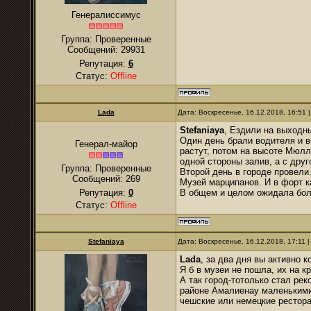
Генералиссимус
Группа: Проверенные
Сообщений:
29931
Репутация:
6
Статус:
Offline
Lada
Дата: Воскресенье, 16.12.2018, 16:51
Stefaniaya
, Ездили на выходн
Один день брали водителя и в
Генерал-майор
растут, потом на высоте Мюлл
одной стороны залив, а с дру
Группа: Проверенные
Второй день в городе провели
Сообщений:
269
Музей марципанов. И в форт к
Репутация:
0
В общем и целом ожидала бол
Статус:
Offline
Stefaniaya
Дата: Воскресенье, 16.12.2018, 17:11
Lada
, за два дня вы активно 
Я б в музеи не пошла, их на к
А так город-тотолько стал ре
районе Амалиенау маленькими
чешские или немецкие рестора