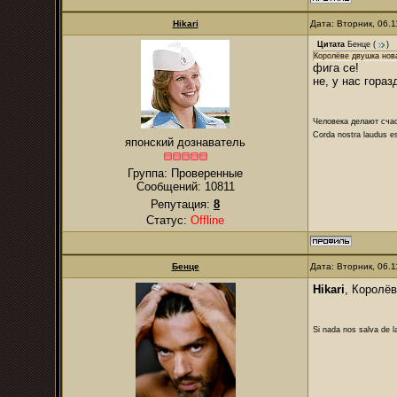
Hikari
Дата: Вторник, 06.
Цитата
Бенце
(
)
Королёве двушка нов
фига се!
не, у нас гора
Человека делают сча
Corda nostra laudus e
японский дознаватель
Группа: Проверенные
Сообщений:
10811
Репутация:
8
Статус:
Offline
Бенце
Дата: Вторник, 06.
Hikari
, Королёв
Si nada nos salva de l