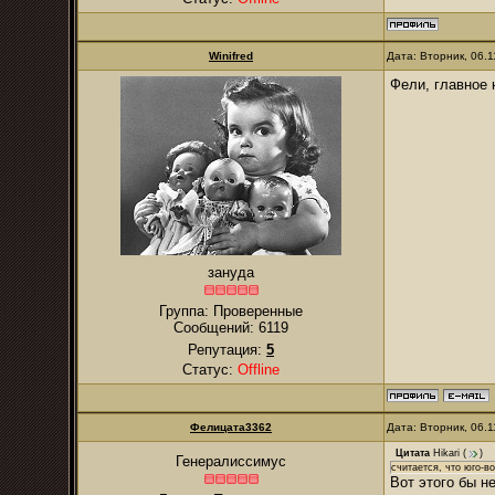
Winifred
Дата: Вторник, 06.
Фели, главное 
зануда
Группа: Проверенные
Сообщений:
6119
Репутация:
5
Статус:
Offline
Фелицата3362
Дата: Вторник, 06.
Цитата
Hikari
(
)
Генералиссимус
считается, что юго-в
Вот этого бы не