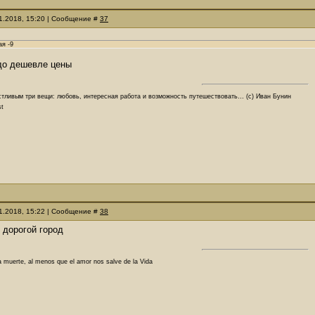
11.2018, 15:20 | Сообщение #
37
ая -9
здо дешевле цены
стливым три вещи: любовь, интересная работа и возможность путешествовать… (с) Иван Бунин
st
11.2018, 15:22 | Сообщение #
38
 дорогой город
a muerte, al menos que el amor nos salve de la Vida