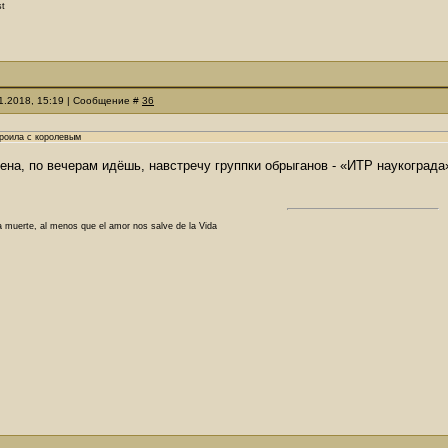
st
11.2018, 15:19 | Сообщение #
36
троила с королевым
ена, по вечерам идёшь, навстречу группки обрыганов - «ИТР наукограда
a muerte, al menos que el amor nos salve de la Vida