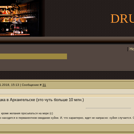
DR
[
Но
11.2018, 15:13 | Сообщение #
31
ка в Архангельске (это чуть больше 10 млн.)
, кроме желания просыпаться на море (с)
о находится в перманентном ожидании хуйни. И, что характерно, ждет не напрасно: хуйня случается.