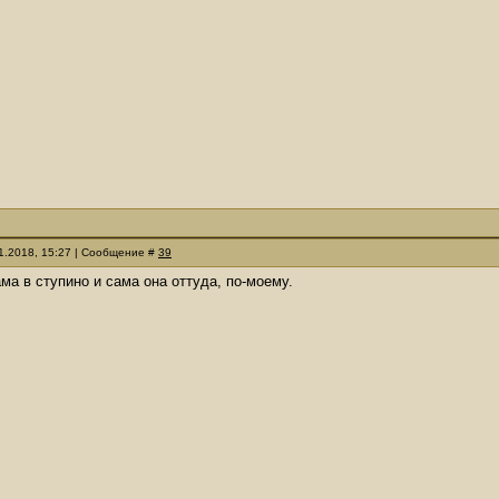
11.2018, 15:27 | Сообщение #
39
ама в ступино и сама она оттуда, по-моему.