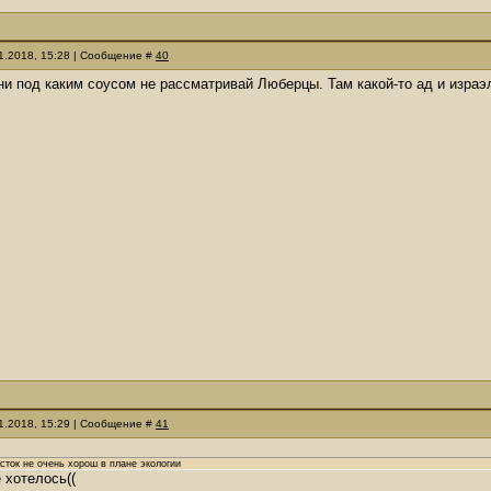
11.2018, 15:28 | Сообщение #
40
ни под каким соусом не рассматривай Люберцы. Там какой-то ад и израэ
11.2018, 15:29 | Сообщение #
41
осток не очень хорош в плане экологии
 хотелось((