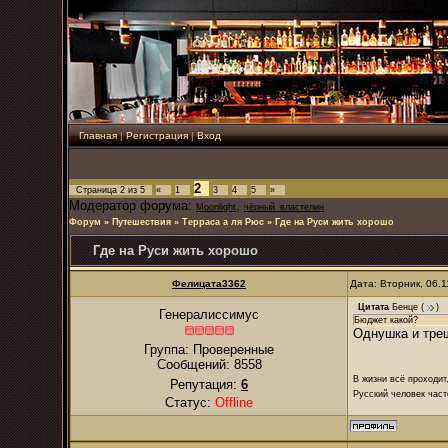
Главная
|
Регистрация
|
Вход
2
Страница
2
из
5
«
1
3
4
5
»
Модератор форума:
,
Moonlight
чёрный_властелин
Форум
»
Путешествия
»
Терраса а ля Рюс
»
Где на Руси жить хорошо
Где на Руси жить хорошо
Фелицата3362
Дата: Вторник, 06.
Цитата
Бенце
(
)
Генералиссимус
Бюджет какой?
Однушка и треш
Группа: Проверенные
Сообщений:
8558
В жизни всё проходит
Репутация:
6
Русский человек част
Статус:
Offline