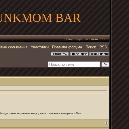
UNKMOM BAR
Приветствую Вас
Гость
|
RSS
вые сообщения
·
Участники
·
Правила форума
·
Поиск
·
RSS
]
 Отсюда такие выражения лица у наших мужчин и женщин (с) Эйка