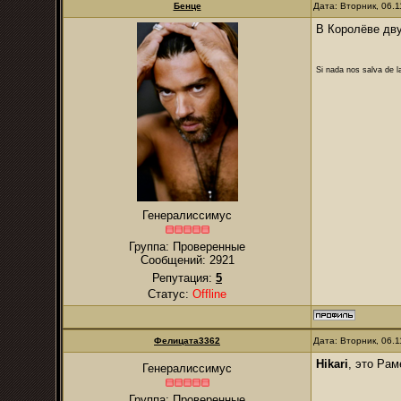
Бенце
Дата: Вторник, 06.
В Королёве дву
Si nada nos salva de l
Генералиссимус
Группа: Проверенные
Сообщений:
2921
Репутация:
5
Статус:
Offline
Фелицата3362
Дата: Вторник, 06.
Hikari
, это Ра
Генералиссимус
Группа: Проверенные