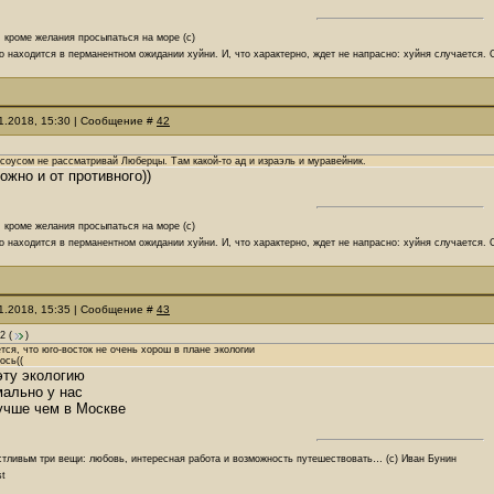
, кроме желания просыпаться на море (с)
о находится в перманентном ожидании хуйни. И, что характерно, ждет не напрасно: хуйня случается.
11.2018, 15:30 | Сообщение #
42
 соусом не рассматривай Люберцы. Там какой-то ад и израэль и муравейник.
ожно и от противного))
, кроме желания просыпаться на море (с)
о находится в перманентном ожидании хуйни. И, что характерно, ждет не напрасно: хуйня случается.
11.2018, 15:35 | Сообщение #
43
2
(
)
ется, что юго-восток не очень хорош в плане экологии
ось((
эту экологию
мально у нас
учше чем в Москве
стливым три вещи: любовь, интересная работа и возможность путешествовать… (с) Иван Бунин
st