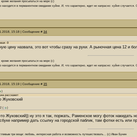
, кроме желания просыпаться на море (с)
о находится в перманентном ожидании хуйни. И, что характерно, ждет не напрасно: хуйня случается.
11.2018, 15:18 | Сообщение #
34
вая -9
ую цену назвала, это вот чтобы сразу на руки. А рыночная цена 12 и б
, кроме желания просыпаться на море (с)
о находится в перманентном ожидании хуйни. И, что характерно, ждет не напрасно: хуйня случается.
11.2018, 15:19 | Сообщение #
35
)
шна расскажет
о Жуковский
2
(
)
то Жуковский)) ну это я так, поржать, Раменское могу фоток накидать но
сбуке например дать ссылку на городской паблик, там фотки есть или п
стливым три вещи: любовь, интересная работа и возможность путешествовать… (с) Иван Бунин