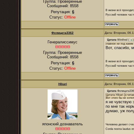
Группа: Проверенные
Сообщений:
8558
В жизни всё проходит
Репутация:
6
Русский человек част
Статус:
Offline
Фелицата3362
Дата: Вторник, 06.
Цитата
Winifred
(
)
Генералиссимус
главное ни под каким
Вот, спасибо, м
Группа: Проверенные
Сообщений:
8558
В жизни всё проходит
Репутация:
6
Русский человек част
Статус:
Offline
Hikari
Дата: Вторник, 06.
Цитата
Фелицата336
Цитата Hikari ()счита
Вот этого бы не хотел
я не чувствую 
по мне так нор
думаю, уж пол
японский дознаватель
Человека делают сча
Corda nostra laudus e