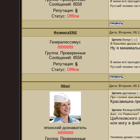
В жизни всё проходит
Сообщений:
8558
Русский человек част
Репутация:
6
Статус:
Offline
Фелицата3362
Дата: Вторник, 06.
Цитата
Бенце
(
)
Генералиссимус
В Королёве двушка но
Ну я минимальн
Группа: Проверенные
Сообщений:
8558
В жизни всё проходит
Репутация:
6
Русский человек част
Статус:
Offline
Hikari
Дата: Вторник, 06.
Цитата
другарица
(
Про ступино красави
Красавишна пр
Цитата
Фелицата336
ikari, это Раменское?
ЦиАлковского э
или могу в фей
японский дознаватель
Человека делают сча
Группа: Проверенные