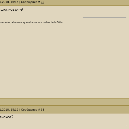
11.2018, 15:15 | Сообщение #
32
шка новая -9
a muerte, al menos que el amor nos salve de la Vida
11.2018, 15:16 | Сообщение #
33
менское?