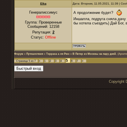
Elka
Дата: Вторник, 11.05.2021, 11:39 | С
Генералиссимус
А продолжение будет?
Иншалла, подруга сняла дачу в
Группа: Проверенные
бы хотела съездить) Дай Бог, 
Сообщений:
12158
Репутация:
2
Статус:
Offline
Форум
»
Путешествия
»
Терраса а ля Рюс
»
В Питер из Москвы на пару дней.
(Архите
5
Страница
5
из
7
«
1
2
3
4
6
7
»
Copyrigh