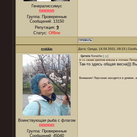
Генералиссимус
Группа: Проверенные
Сообщений:
13150
Репутация:
9
Статус:
Offline
птиЦЦо
Дата: Среда, 14.04.2021, 09:23 | Соо
Цитата
Nurаsha
(
)
я со своим гриппом влезла в птичкин Питер
Так-то здесь общая весна))) 
Внимание! Персонаж находится в домике, а
Воинствующая рыба с флагом
Группа: Проверенные
Сообщений:
45040