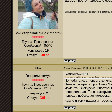
Да ему просто надоедало бес
Внимание! Персонаж находится в домике, а
Воинствующая рыба с флагом
Группа: Проверенные
Сообщений:
45040
Репутация:
19
Статус:
Offline
Elka
Дата: Вторник, 11.05.2021, 11:12 | С
Цитата
птиЦЦо
(
)
Генералиссимус
Скульптуры Клодта - это любовь всех конн
Полюбила их с первого взгляд
Фильм смотрела про Питер "Пе
Группа: Проверенные
момента: Экскурсия, иностранц
Сообщений:
12158
неправильная. Типа, смотрите:
Репутация:
2
природа побеждает человека.
Статус:
Offline
Какую я тему нашла интерес