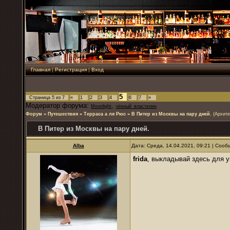
Главная
|
Регистрация
|
Вход
5
Страница
5
из
7
«
1
2
3
4
6
7
»
Модератор форума:
,
Moonlight
чёрный_властелин
Форум
»
Путешествия
»
Терраса а ля Рюс
»
В Питер из Москвы на пару дней.
(Архите
В Питер из Москвы на пару дней.
Alba
Дата: Среда, 14.04.2021, 09:21 | Соо
frida
, выкладывай здесь для 