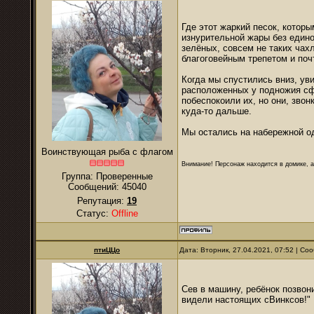
Где этот жаркий песок, котор
изнурительной жары без едино
зелёных, совсем не таких чах
благоговейным трепетом и по
Когда мы спустились вниз, ув
расположенных у подножия сфи
побеспокоили их, но они, зво
куда-то дальше.
Мы остались на набережной од
Воинствующая рыба с флагом
Внимание! Персонаж находится в домике, а
Группа: Проверенные
Сообщений:
45040
Репутация:
19
Статус:
Offline
птиЦЦо
Дата: Вторник, 27.04.2021, 07:52 | С
Сев в машину, ребёнок позвон
видели настоящих сВинксов!"