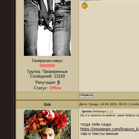
Генералиссимус
Группа: Проверенные
Сообщений:
13150
Репутация:
9
Статус:
Offline
frida
Дата: Среда, 14.04.2021, 09:23 | Соо
Цитата
Stefaniaya
(
)
Ну и я залипла на мебели, какие буфеты п
тогда тебе сюда
https://instagram.com/krasivo_
там и тексты милые