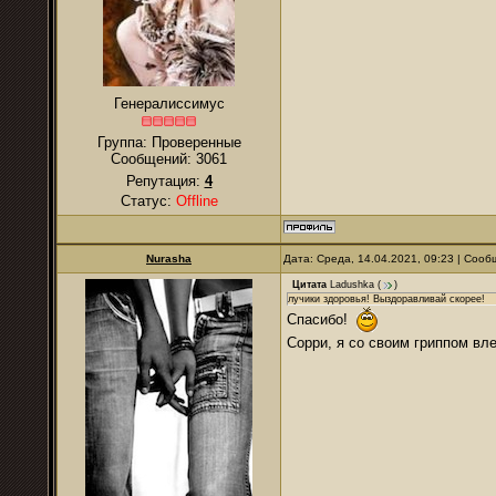
Генералиссимус
Группа: Проверенные
Сообщений:
3061
Репутация:
4
Статус:
Offline
Nurаsha
Дата: Среда, 14.04.2021, 09:23 | Соо
Цитата
Ladushkа
(
)
лучики здоровья! Выздоравливай скорее!
Спасибо!
Сорри, я со своим гриппом вл