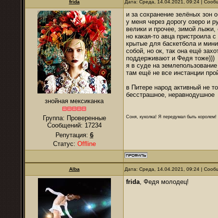
frida
Дата: Среда, 14.04.2021, 09:24 | Соо
и за сохранение зелёных зон 
у меня через дорогу озеро и р
велики и прочее, зимой лыжи, 
но какая-то авца пристроила с
крытые для баскетбола и мини
собой, но ок, так она ещё зах
поддерживают и Федя тоже)))
я в суде на землепользование
там ещё не все инстанции пр
в Питере народ активный не то
бесстрашное, неравнодушное
знойная мексиканка
Соня, куколка! Я передумал быть королем! Я
Группа: Проверенные
Сообщений:
17234
Репутация:
6
Статус:
Offline
Alba
Дата: Среда, 14.04.2021, 09:24 | Соо
frida
, Федя молодец!