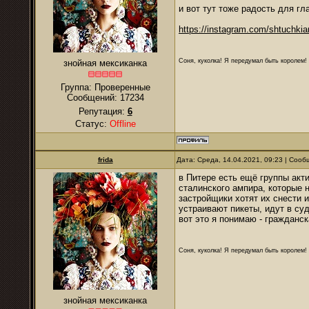
и вот тут тоже радость для гл
https://instagram.com/shtuchki
Соня, куколка! Я передумал быть королем! Я
знойная мексиканка
Группа: Проверенные
Сообщений:
17234
Репутация:
6
Статус:
Offline
frida
Дата: Среда, 14.04.2021, 09:23 | Соо
в Питере есть ещё группы акт
сталинского ампира, которые 
застройщики хотят их снести и
устраивают пикеты, идут в суд
вот это я понимаю - гражданск
Соня, куколка! Я передумал быть королем! Я
знойная мексиканка