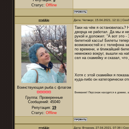
Статус:
Offline
птиЦЦо
Дата: Четверг, 15.04.2021, 12:11 | Со
Таки на чём я остановилась? 
дворца не работал. Да мы и н
рукой и доложил: "А вот это -
билетной кассы! Билеты тепер
возможностей и с телефона за
по времени, и ближайший биле
немножко вокруг, вышли на на
сел на скамейку и сказал, что
Хотя с этой скамейки я показ
куда-либо он категорически о
Воинствующая рыба с флагом
Внимание! Персонаж находится в домике, а
Группа: Проверенные
Сообщений:
45040
Репутация:
19
Статус:
Offline
птиЦЦо
Дата: Вторник, 27.04.2021, 07:36 | С