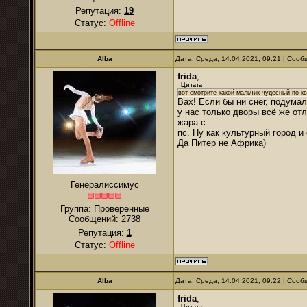
Репутация:
19
Статус:
Offline
Alba
Дата: Среда, 14.04.2021, 09:21 | Соо
frida
,
Цитата
вот смотрите какой мальчик чудесный по к
Вах! Если бы ни снег, подумал
у нас только дворы всё же от
жара-с.
пс. Ну как культурный город и
Да Питер не Африка)
Генералиссимус
Группа: Проверенные
Сообщений:
2738
Репутация:
1
Статус:
Offline
Alba
Дата: Среда, 14.04.2021, 09:22 | Соо
frida
,