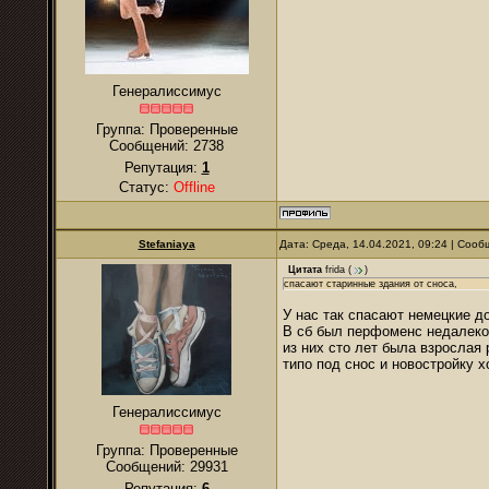
Генералиссимус
Группа: Проверенные
Сообщений:
2738
Репутация:
1
Статус:
Offline
Stefaniaya
Дата: Среда, 14.04.2021, 09:24 | Соо
Цитата
frida
(
)
спасают старинные здания от сноса,
У нас так спасают немецкие д
В сб был перфоменс недалеко 
из них сто лет была взрослая
типо под снос и новостройку 
Генералиссимус
Группа: Проверенные
Сообщений:
29931
Репутация:
6