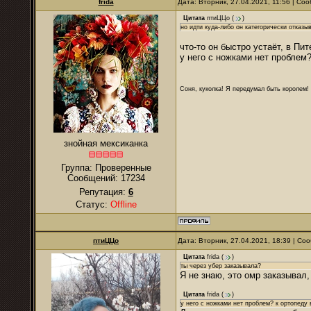
frida
Дата: Вторник, 27.04.2021, 11:56 | С
Цитата
птиЦЦо
(
)
но идти куда-либо он категорически отказы
что-то он быстро устаёт, в Пит
у него с ножками нет проблем
Соня, куколка! Я передумал быть королем! Я
знойная мексиканка
Группа: Проверенные
Сообщений:
17234
Репутация:
6
Статус:
Offline
птиЦЦо
Дата: Вторник, 27.04.2021, 18:39 | С
Цитата
frida
(
)
ты через убер заказывала?
Я не знаю, это омр заказывал, 
Цитата
frida
(
)
у него с ножками нет проблем? к ортопеду