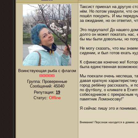
Таксист приехал на другую ст
нём. Но потом увидели, что о
пошёл покурить. И мы передум
за ожидание, но он ответил, ч
Это подкупало! До нашего дом
долго он может покатать нас, 
бы мы были довольны, но попр
Не могу сказать, что мы знаем
сидении, и был готов ехать ку
К сфинксам конечно же! Котор
была единственная возможност
Воинствующая рыба с флагом
Мы поехали очень неспеша, та
давая краткую характеристику
Группа: Проверенные
город ребёнку рассказать, и п
Сообщений:
45040
по футболу, о климате в Египт
Репутация:
19
собеседником с прекрасным ч
Статус:
Offline
памятник Ломоносову!"
Я сейчас пишу это и понимаю, 
Внимание! Персонаж находится в домике, а