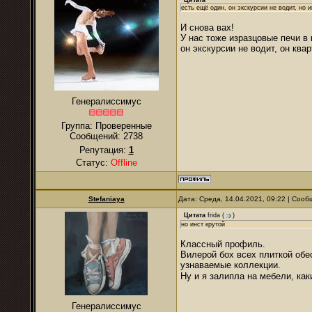
Цитата
есть ещё один, он экскурсии не водит, но и
И снова вах!
У нас тоже изразцовые печи в
он экскурсии не водит, он ква
Генералиссимус
Группа: Проверенные
Сообщений:
2738
Репутация:
1
Статус:
Offline
Stefaniaya
Дата: Среда, 14.04.2021, 09:22 | Соо
Цитата
frida
(
)
но инст крутой
Классный профиль.
Вилерой бох всех плиткой обе
узнаваемые коллекции.
Ну и я залипла на мебели, к
Генералиссимус