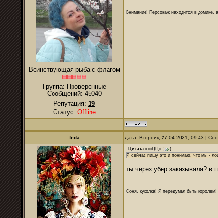
Внимание! Персонаж находится в домике, а
Воинствующая рыба с флагом
Группа: Проверенные
Сообщений:
45040
Репутация:
19
Статус:
Offline
frida
Дата: Вторник, 27.04.2021, 09:43 | С
Цитата
птиЦЦо
(
)
Я сейчас пишу это и понимаю, что мы - лош
ты через убер заказывала? в 
Соня, куколка! Я передумал быть королем! Я