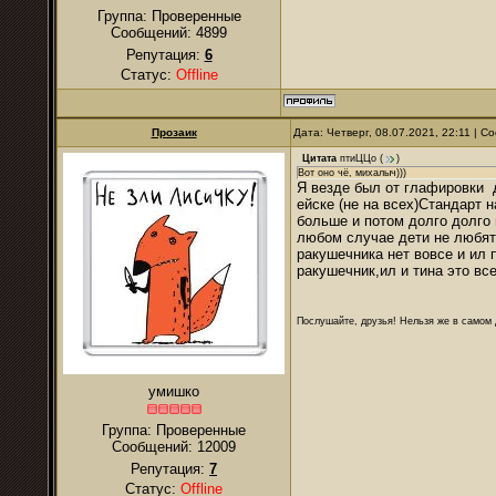
Группа: Проверенные
Сообщений:
4899
Репутация:
6
Статус:
Offline
Прозаик
Дата: Четверг, 08.07.2021, 22:11 | 
Цитата
птиЦЦо
(
)
Вот оно чё, михалыч)))
Я везде был от глафировки 
ейске (не на всех)Стандарт 
больше и потом долго долго в
любом случае дети не любят 
ракушечника нет вовсе и ил 
ракушечник,ил и тина это вс
Послушайте, друзья! Нельзя же в самом д
умишко
Группа: Проверенные
Сообщений:
12009
Репутация:
7
Статус:
Offline