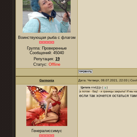
Воинствующая рыба с флагом
Группа: Проверенные
Сообщений:
45040
Репутация:
19
Статус:
Offline
Garmonia
Дата: Четверг, 08.07.2021, 22:03 | С
Цитата
птиЦЦо
(
)
а потом - бац! - и границы закрыты! И мы н
если так хочется остаться там
Генералиссимус