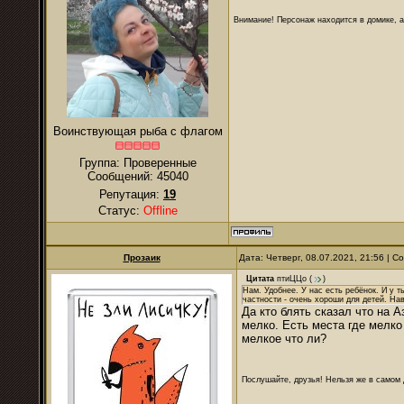
Внимание! Персонаж находится в домике, а
Воинствующая рыба с флагом
Группа: Проверенные
Сообщений:
45040
Репутация:
19
Статус:
Offline
Прозаик
Дата: Четверг, 08.07.2021, 21:56 | 
Цитата
птиЦЦо
(
)
Нам. Удобнее. У нас есть ребёнок. И у т
частности - очень хороши для детей. Нав
Да кто блять сказал что на 
мелко. Есть места где мелко
мелкое что ли?
Послушайте, друзья! Нельзя же в самом д