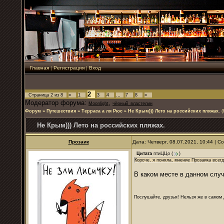
Главная
|
Регистрация
|
Вход
2
Страница
2
из
8
«
1
3
4
…
7
8
»
Модератор форума:
,
Moonlight
чёрный_властелин
Форум
»
Путешествия
»
Терраса а ля Рюс
»
Не Крым))) Лето на российских пляжах.
(
Не Крым))) Лето на российских пляжах.
Прозаик
Дата: Четверг, 08.07.2021, 10:44 | 
Цитата
птиЦЦо
(
)
Короче, я поняла, мнение Прозаика всегд
В каком месте в данном случ
Послушайте, друзья! Нельзя же в самом д