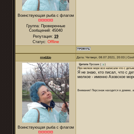
Воинствующая рыба с флагом
Группа: Проверенные
Сообщений:
45040
Репутация:
19
Статус:
Offline
птиЦЦо
Дата: Четверг, 08.07.2021, 20:03 | С
Цитата
Прозаик
(
)
Про мелкое море все написали что с детьм
Я не знаю, кто писал, что с д
мелкое - именно Азовское мор
Внимание! Персонаж находится в домике, а
Воинствующая рыба с флагом