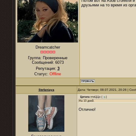
Потом вот на Азов сгоняли и
друзьями на то время из орг
Dreamcatcher
Группа: Проверенные
Сообщений:
6073
Репутация:
3
Статус:
Offline
Stefaniaya
Дата: Четверг, 08.07.2021, 20:26 | С
Цитата
птиЦЦо
(
)
На 10 дней.
Отлично!