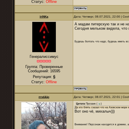
Статус:
Offline
IrINKa
Дата: Четверг, 08.07.2021, 22:00 | С
А мадам питерскую так и не н
Сегодня мельком видела, что 
Будешь болтать что надо, будешь иметь все
Генералиссимус
Группа: Проверенные
Сообщений:
16595
Репутация:
6
Статус:
Offline
птиЦЦо
Дата: Четверг, 08.07.2021, 22:01 | С
Цитата
Прозаик
(
)
Да кто блять сказал что на Азовском море 
Вот оно чё, михалыч)))
Внимание! Персонаж находится в домике, а