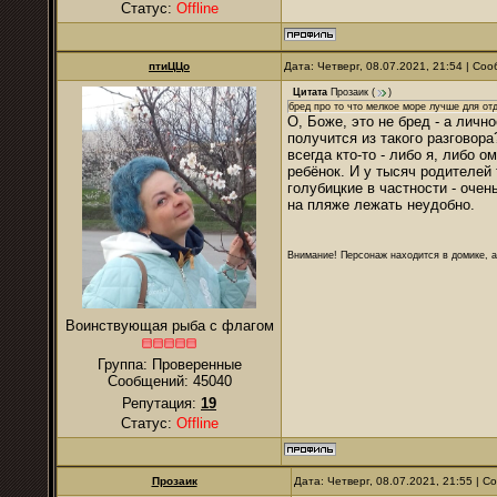
Статус:
Offline
птиЦЦо
Дата: Четверг, 08.07.2021, 21:54 | С
Цитата
Прозаик
(
)
бред про то что мелкое море лучше для отд
О, Боже, это не бред - а лично
получится из такого разговора
всегда кто-то - либо я, либо 
ребёнок. И у тысяч родителей 
голубицкие в частности - очен
на пляже лежать неудобно.
Внимание! Персонаж находится в домике, а
Воинствующая рыба с флагом
Группа: Проверенные
Сообщений:
45040
Репутация:
19
Статус:
Offline
Прозаик
Дата: Четверг, 08.07.2021, 21:55 | 