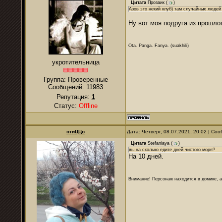
Цитата
Прозаик
(
)
Азов это некий клуб) там случайных людей
Ну вот моя подруга из прошло
Ota. Panga. Fanya. (suakhili)
укротительница
Группа: Проверенные
Сообщений:
11983
Репутация:
1
Статус:
Offline
птиЦЦо
Дата: Четверг, 08.07.2021, 20:02 | С
Цитата
Stefaniaya
(
)
вы на сколько едите дней чистого моря?
На 10 дней.
Внимание! Персонаж находится в домике, а