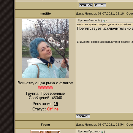
птиЦЦо
Дата: Четверг, 08.07.2021, 22:16 | С
Цитата
Garmonia
(
)
ничто не препятствует сделать это сейчас
Препятствует исключительно 
Внимание! Персонаж находится в домике, а
Воинствующая рыба с флагом
Группа: Проверенные
Сообщений:
45040
Репутация:
19
Статус:
Offline
Груня
Дата: Четверг, 08.07.2021, 22:54 | С
Цитата
Прозаик
(
)