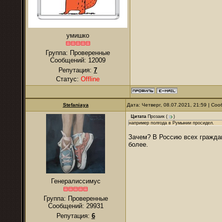
умишко
Группа: Проверенные
Сообщений:
12009
Репутация:
7
Статус:
Offline
Stefaniaya
Дата: Четверг, 08.07.2021, 21:59 | С
Цитата
Прозаик
(
)
например полгода в Румынии просидел.
Зачем? В Россию всех граждан
более.
Генералиссимус
Группа: Проверенные
Сообщений:
29931
Репутация:
6