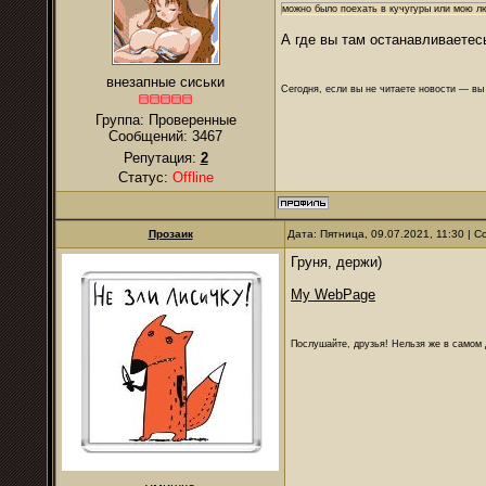
можно было поехать в кучугуры или мою 
А где вы там останавливаетесь
внезапные сиськи
Сегодня, если вы не читаете новости — в
Группа: Проверенные
Сообщений:
3467
Репутация:
2
Статус:
Offline
Прозаик
Дата: Пятница, 09.07.2021, 11:30 |
Груня, держи)
My WebPage
Послушайте, друзья! Нельзя же в самом д