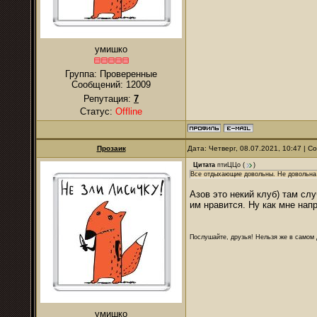
умишко
Группа: Проверенные
Сообщений:
12009
Репутация:
7
Статус:
Offline
Прозаик
Дата: Четверг, 08.07.2021, 10:47 | 
Цитата
птиЦЦо
(
)
Все отдыхающие довольны. Не довольна 
Азов это некий клуб) там сл
им нравится. Ну как мне нап
Послушайте, друзья! Нельзя же в самом д
умишко