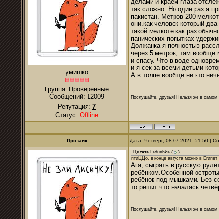
делами и краем глаза отслеж
так сложно. Но один раз я п
пакистан. Метров 200 мелкот
они.как человек который два
такой мелкоте как раз обычно
панических попытках удержи
Должанка я полностью рассла
через 5 метров, там вообще 
и спасу. Что в воде одновре
и я сек за всеми детьми кото
умишко
А в толпе вообще ни кто ниче
Группа: Проверенные
Сообщений:
12009
Послушайте, друзья! Нельзя же в самом д
Репутация:
7
Статус:
Offline
Прозаик
Дата: Четверг, 08.07.2021, 21:50 | 
Цитата
Ladushkа
(
)
птиЦЦо, в конце августа можно в Египет 
Ага, сыграть в русскую рулет
ребёнком.Особенной остроты
ребёнок под мышками. Без со
то решит что началась четвё
Послушайте, друзья! Нельзя же в самом д