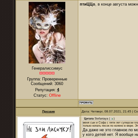
птиЦЦо
, в конце августа можн
Генералиссимус
Группа: Проверенные
Сообщений:
3060
Репутация:
4
Статус:
Offline
Прозаик
Дата: Четверг, 08.07.2021, 21:45 | 
Цитата
Stefaniaya
(
)
меня сын и Софа с пяти лет суперски пл
только копать песок по колено в море. Э
Да даже не это главное.по м
у кого детей нет. Я вообще 