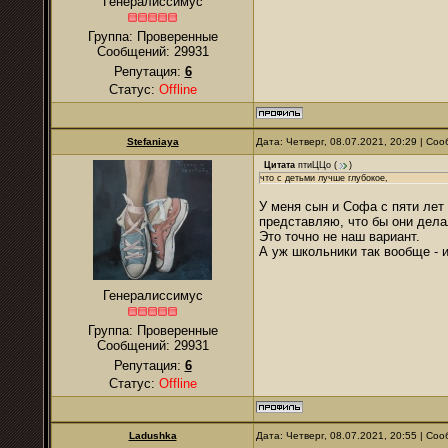
Генералиссимус
Группа: Проверенные
Сообщений:
29931
Репутация:
6
Статус:
Offline
Stefaniaya
Дата: Четверг, 08.07.2021, 20:29 | С
Цитата
птиЦЦо
(
)
что с детьми лучше глубокое,
У меня сын и Софа с пяти лет 
представляю, что бы они дела
Это точно не наш вариант.
А уж школьники так вообще - и
Генералиссимус
Группа: Проверенные
Сообщений:
29931
Репутация:
6
Статус:
Offline
Ladushkа
Дата: Четверг, 08.07.2021, 20:55 | С