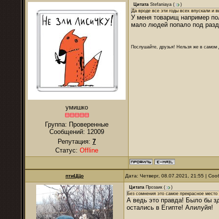
Цитата
Stefaniaya
(
)
Да вроде все эти годы всех впускали и в
У меня товарищ например пол
мало людей попало под разд
Послушайте, друзья! Нельзя же в самом д
умишко
Группа: Проверенные
Сообщений:
12009
Репутация:
7
Статус:
Offline
птиЦЦо
Дата: Четверг, 08.07.2021, 21:55 | С
Цитата
Прозаик
(
)
Без сомнения это самое прекрасное место 
А ведь это правда! Было бы зд
остались в Египте! Алилуйя!