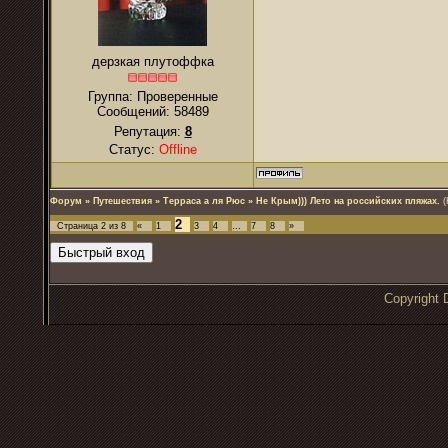
дерзкая плутоффка
Группа: Проверенные
Сообщений:
58489
Репутация:
8
Статус:
Offline
Форум
»
Путешествия
»
Терраса а ля Рюс
»
Не Крым))) Лето на российских пляжах.
(
2
Страница
2
из
8
«
1
3
4
…
7
8
»
Copyrigh