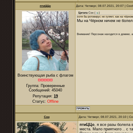
птиЦЦо
Дата: Четверг, 08.07.2021, 20:07 | С
Цитата
Сон
(
)
хотя бы ротовирус не гуляет, как на чёрном
Мы на Чёрном ничем не болел
Внимание! Персонаж находится в домике, а
Воинствующая рыба с флагом
Группа: Проверенные
Сообщений:
45040
Репутация:
19
Статус:
Offline
Сон
Дата: Четверг, 08.07.2021, 20:10 | 
птиЦЦо
, я все разы болела
места. Мало приятного .. с 