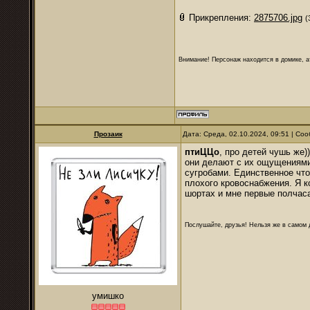
Прикрепления:
2875706.jpg
(
Внимание! Персонаж находится в домике, а
Прозаик
Дата: Среда, 02.10.2024, 09:51 | С
птиЦЦо
, про детей чушь же)
они делают с их ощущениями.
сугробами. Единственное что
плохого кровоснабжения. Я к
шортах и мне первые полчаса 
Послушайте, друзья! Нельзя же в самом д
умишко