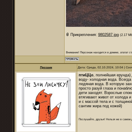
Прикрепления:
9802587.jpg
(2.17 M
Внимание! Персонаж находится в домике, ататат ст
Прозаик
Дата: Среда, 02.10.2024, 10:04 | С
птиЦЦо
, полнейшая ерунда) 
воду- холодная вода. Всегда
ледяная вода. В которую зах
просто разуй глаза и понабл
дети заходят. Взрослые споко
втягивают живот от холода и
и с массой тела и с толщино
сантим жира под кожей)
Послушайте, друзья! Нельзя же в самом д