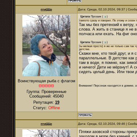
птиЦЦо
Дата: Среда, 02.10.2024, 09:37 | Соо
Цитата
Прозаик
(
)
такяэто сразу и говорил. По этому и сезон 
Так мы без претензий к ветру,
слова. А жить в станице я не 
полчаса или ехать. На фиг оно
Цитата
Прозаик
(
)
ты мелкая просто) я же не только сам так 
детстве.
Скажи мне, кто твой друг, и я 
параллельные. В детстве как р
там в воде, я помню, как зимо
и ничего! Дети не мёрзнут! А 
сидеть целый день. Или твои д
Воинствующая рыба с флагом
Внимание! Персонаж находится в домике, а
Группа: Проверенные
Сообщений:
45040
Репутация:
19
Статус:
Offline
птиЦЦо
Дата: Среда, 02.10.2024, 09:46 | Соо
Пляжи азовской стороны прекр
заходом в море без камней, с 