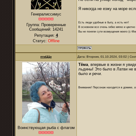
Я никогда не езжу на море ес
Генералиссимус
Есть люди удобные в быту, а есть нет!
Группа: Проверенные
В основном все очень гибко мягко и цветно
Сообщений:
14241
Вы не поняли сути возмущения моего (с-М
Репутация:
4
Статус:
Offline
птиЦЦо
Дата: Вторник, 01.10.2024, 03:02 | С
Тёма
, впервые в жизни я уви
льдины! Это было в Латви не в
было и речи.
Внимание! Персонаж находится в домике, а
Воинствующая рыба с флагом