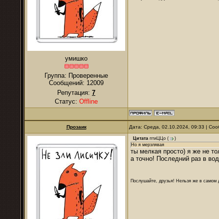
умишко
Группа: Проверенные
Сообщений:
12009
Репутация:
7
Статус:
Offline
Прозаик
Дата: Среда, 02.10.2024, 09:33 | С
Цитата
птиЦЦо
(
)
Но я мерзлявая
ты мелкая просто) я же не т
а точно! Последний раз в вод
Послушайте, друзья! Нельзя же в самом д