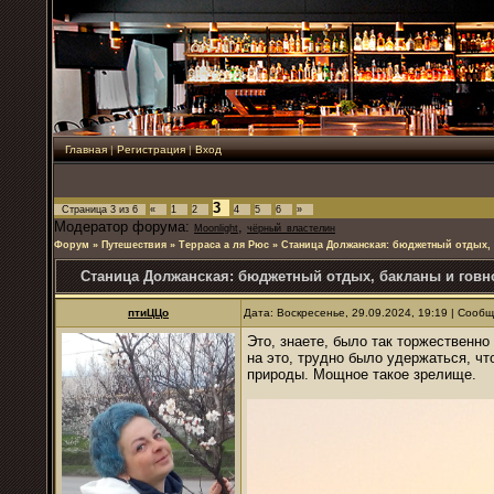
Главная
|
Регистрация
|
Вход
3
Страница
3
из
6
«
1
2
4
5
6
»
Модератор форума:
,
Moonlight
чёрный_властелин
Форум
»
Путешествия
»
Терраса а ля Рюс
»
Станица Должанская: бюджетный отдых,
Станица Должанская: бюджетный отдых, бакланы и гов
птиЦЦо
Дата: Воскресенье, 29.09.2024, 19:19 | Сооб
Это, знаете, было так торжественно
на это, трудно было удержаться, ч
природы. Мощное такое зрелище.