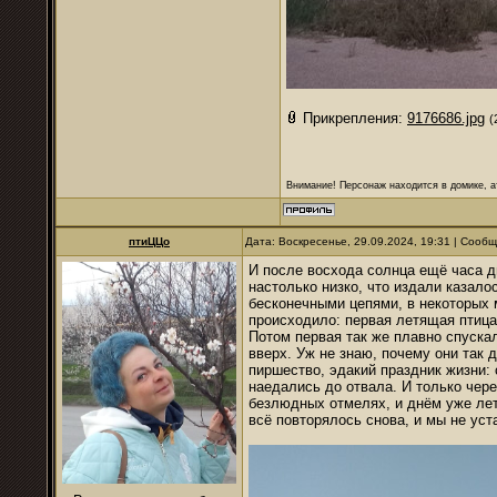
Прикрепления:
9176686.jpg
(
Внимание! Персонаж находится в домике, а
птиЦЦо
Дата: Воскресенье, 29.09.2024, 19:31 | Сооб
И после восхода солнца ещё часа д
настолько низко, что издали казало
бесконечными цепями, в некоторых м
происходило: первая летящая птица
Потом первая так же плавно спуска
вверх. Уж не знаю, почему они так 
пиршество, эдакий праздник жизни: 
наедались до отвала. И только чере
безлюдных отмелях, и днём уже ле
всё повторялось снова, и мы не уст