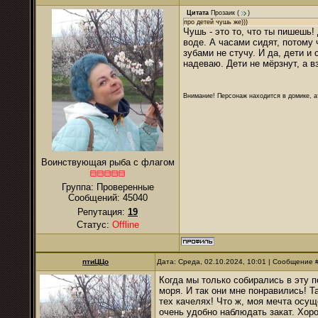
Цитата
Прозаик
(
)
про детей чушь же)))
Чушь - это то, что ты пишешь!
воде. А часами сидят, потому 
зубами не стучу. И да, дети и
надеваю. Дети не мёрзнут, а в
Внимание! Персонаж находится в домике, а
Воинствующая рыба с флагом
Группа: Проверенные
Сообщений:
45040
Репутация:
19
Статус:
Offline
птиЦЦо
Дата: Среда, 02.10.2024, 10:01 | Сообщение 
Когда мы только собирались в эту п
моря. И так они мне понравились! Та
тех качелях! Что ж, моя мечта осущ
очень удобно наблюдать закат. Хор