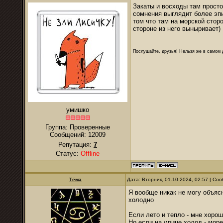
Закаты и восходы там просто
сомнения выглядит более эпи
том что там на морской сторо
стороне из него выныривает)
Послушайте, друзья! Нельзя же в самом д
умишко
Группа: Проверенные
Сообщений:
12009
Репутация:
7
Статус:
Offline
Тёма
Дата: Вторник, 01.10.2024, 02:57 | С
Я вообще никак не могу объяс
холодно
Если лето и тепло - мне хоро
Но если на улице холод - море