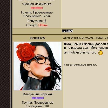
знойная мексиканка
Группа: Проверенные
Сообщений:
17234
Репутация:
6
Статус:
Offline
Veromille007
Дата: Вторник, 04.04.2017, 09:32 | 
frida
, нам в Яяпонии давали 
и не видела даж. Мож конечно
английски они не того
Cats just wanna have some fun...
Владычица морская
Группа: Проверенные
Сообщений:
101