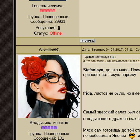
Генералиссимус
Группа: Проверенные
Сообщений:
29931
Репутация:
6
Статус:
Offline
Veromille007
Дата: Вторник, 04.04.2017, 07:11 | 
Цитата
Stefaniaya
(
)
а что это такое и как называется? Мясо?
Stefaniaya
, да это мясо. При
приносят вот такую нарезку
frida
, листов не было, но вм
Самый зверский салат был са
огнедышащего дракона (как 
Владычица морская
Мясо сам готовишь до той ст
Группа: Проверенные
попробовала в Японии
и 
Сообщений:
101