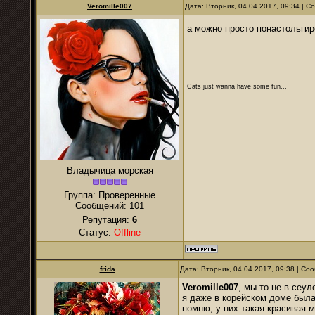
Veromille007
Дата: Вторник, 04.04.2017, 09:34 | 
а можно просто понастольги
Cats just wanna have some fun...
Владычица морская
Группа: Проверенные
Сообщений:
101
Репутация:
6
Статус:
Offline
frida
Дата: Вторник, 04.04.2017, 09:38 | С
Veromille007
, мы то не в сеу
я даже в корейском доме был
помню, у них такая красивая м