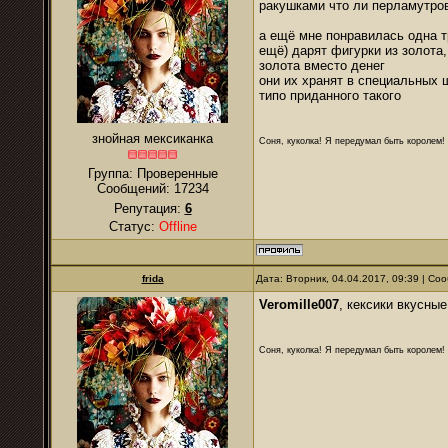
ракушками что ли перламутров
а ещё мне понравилась одна т
ещё) дарят фигурки из золота,
золота вместо денег
они их хранят в специальных 
типо приданного такого
знойная мексиканка
Соня, куколка! Я передумал быть королем! Я
Группа: Проверенные
Сообщений:
17234
Репутация:
6
Статус:
Offline
frida
Дата: Вторник, 04.04.2017, 09:39 | С
Veromille007
, кексики вкусны
Соня, куколка! Я передумал быть королем! Я