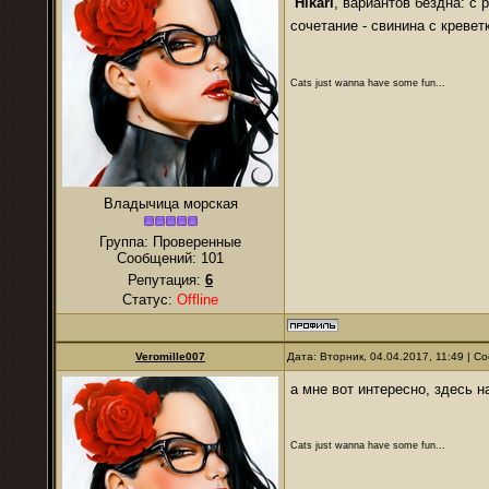
Hikari
, вариантов бездна: с 
сочетание - свинина с креве
Cats just wanna have some fun...
Владычица морская
Группа: Проверенные
Сообщений:
101
Репутация:
6
Статус:
Offline
Veromille007
Дата: Вторник, 04.04.2017, 11:49 | 
а мне вот интересно, здесь
Cats just wanna have some fun...