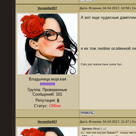
Veromille007
Дата: Вторник, 04.04.2017, 10:58 | 
А вот еще чудесные дамплин
я их тож люблю особенной л
Cats just wanna have some fun...
Владычица морская
Группа: Проверенные
Сообщений:
101
Репутация:
6
Статус:
Offline
Veromille007
Дата: Вторник, 04.04.2017, 11:47 | 
Цитата
Hikari
(
)
а с чем они внутри бывают? только мясн