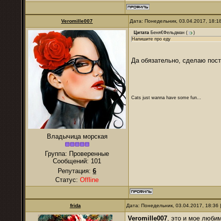
Veromille007
Дата: Понедельник, 03.04.2017, 18:
Цитата
Беня€Фельдман
(
)
Напишите про еду
Да обязательно, сделаю пост
Cats just wanna have some fun...
Владычица морская
Группа: Проверенные
Сообщений:
101
Репутация:
6
Статус:
Offline
frida
Дата: Понедельник, 03.04.2017, 18:36
Veromille007
, это и мое люби