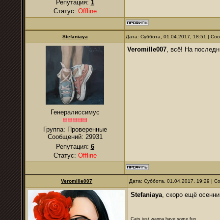
Репутация:
1
Статус:
Offline
Stefaniaya
Дата: Суббота, 01.04.2017, 18:51 | С
Veromille007
, всё! На послед
Генералиссимус
Группа: Проверенные
Сообщений:
29931
Репутация:
6
Статус:
Offline
Veromille007
Дата: Суббота, 01.04.2017, 19:29 | 
Stefaniaya
, скоро ещё осенн
Cats just wanna have some fun...