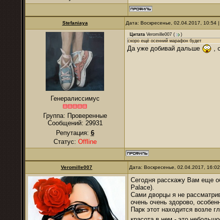
Stefaniaya
Дата: Воскресенье, 02.04.2017, 10:54
Цитата
Veromille007
(
)
скоро ещё осенний марафон будет
Да уже добивай дальше
, 
Генералиссимус
Группа: Проверенные
Сообщений:
29931
Репутация:
6
Статус:
Offline
Veromille007
Дата: Воскресенье, 02.04.2017, 16:0
Сегодня расскажу Вам еще об
Palace).
Сами дворцы я не рассматрива
очень очень здорово, особен
Парк этот находится возле г
красота в нем - это небольш