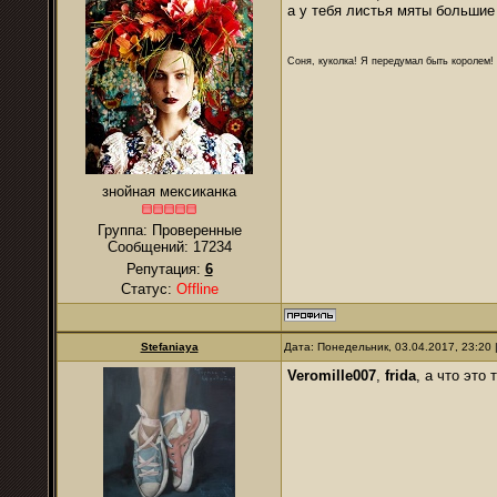
а у тебя листья мяты большие
Соня, куколка! Я передумал быть королем! Я
знойная мексиканка
Группа: Проверенные
Сообщений:
17234
Репутация:
6
Статус:
Offline
Stefaniaya
Дата: Понедельник, 03.04.2017, 23:20
Veromille007
,
frida
, а что это