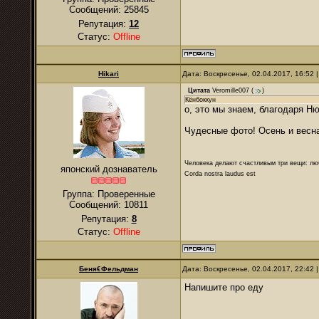
Сообщений:
25845
Репутация:
12
Статус:
Offline
Hikari
Дата: Воскресенье, 02.04.2017, 16:52
Цитата
Veromille007
(
)
Кёнбоккун
о, это мы знаем, благодаря Н
Чудесные фото! Осень и весна
Человека делают счастливым три вещи: лю
японский дознаватель
Corda nostra laudus est
Группа: Проверенные
Сообщений:
10811
Репутация:
8
Статус:
Offline
Беня€Фельдман
Дата: Воскресенье, 02.04.2017, 22:42
Напишите про еду