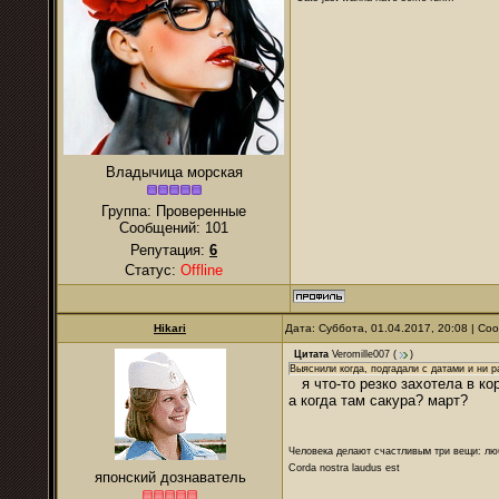
Владычица морская
Группа: Проверенные
Сообщений:
101
Репутация:
6
Статус:
Offline
Hikari
Дата: Суббота, 01.04.2017, 20:08 | С
Цитата
Veromille007
(
)
Выяснили когда, подгадали с датами и ни р
я что-то резко захотела в ко
а когда там сакура? март?
Человека делают счастливым три вещи: лю
Corda nostra laudus est
японский дознаватель