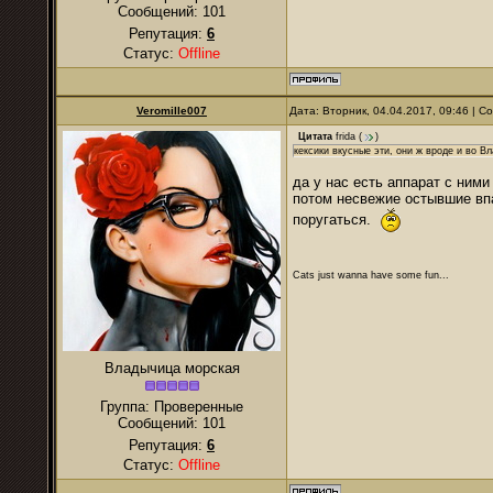
Сообщений:
101
Репутация:
6
Статус:
Offline
Veromille007
Дата: Вторник, 04.04.2017, 09:46 | 
Цитата
frida
(
)
кексики вкусные эти, они ж вроде и во 
да у нас есть аппарат с ними
потом несвежие остывшие впа
поругаться.
Cats just wanna have some fun...
Владычица морская
Группа: Проверенные
Сообщений:
101
Репутация:
6
Статус:
Offline