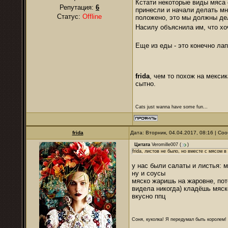
Кстати некоторые виды мяса о
Репутация:
6
принесли и начали делать мне
Статус:
Offline
положено, это мы должны дела
Насилу объяснила им, что хо
Еще из еды - это конечно ла
frida
, чем то похож на мекси
сытно.
Cats just wanna have some fun...
frida
Дата: Вторник, 04.04.2017, 08:16 | С
Цитата
Veromille007
(
)
frida, листов не было, но вместе с мясом в
у нас были салаты и листья: 
ну и соусы
мяско жаришь на жаровне, пот
видела никогда) кладёшь мяско
вкусно ппц
Соня, куколка! Я передумал быть королем! Я