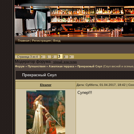
Главная
|
Регистрация
|
Вход
3
Страница
3
из
4
«
1
2
4
»
Модератор форума:
чёрный_властелин
Форум
»
Путешествия
»
Азиатская терраса
»
Прекрасный Сеул
(Сеул весной и осенью,
Прекрасный Сеул
Eleanor
Дата: Суббота, 01.04.2017, 18:42 | С
Супер!!!