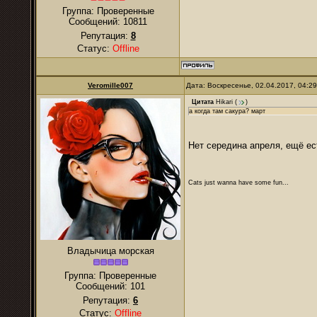
Группа: Проверенные
Сообщений:
10811
Репутация:
8
Статус:
Offline
Veromille007
Дата: Воскресенье, 02.04.2017, 04:2
Цитата
Hikari
(
)
а когда там сакура? март
Нет середина апреля, ещё е
Cats just wanna have some fun...
Владычица морская
Группа: Проверенные
Сообщений:
101
Репутация:
6
Статус:
Offline