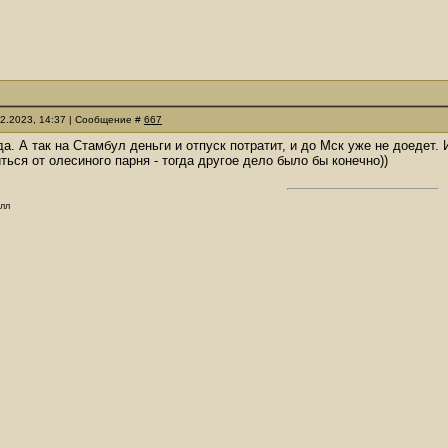
02.2023, 14:37 | Сообщение #
667
 да. А так на Стамбул деньги и отпуск потратит, и до Мск уже не доедет. 
ться от олесиного парня - тогда другое дело было бы конечно))
олл