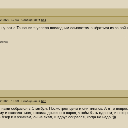
02.2023, 12:04 | Сообщение #
664
, ну вот с Танзании я успела последним самолетом выбраться из-за вой
akhili)
02.2023, 13:59 | Сообщение #
665
 нами собрался в Стамбул. Посмотрел цены и они типа ок. А я то попро
ему и сказала: мол, отшила дочкиного парня, чтобы быть вдвоем, и нехор
 Азер и к узбекам, он не ехал, и вдруг собрался, когда не надо :(((