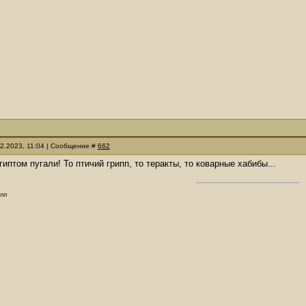
02.2023, 11:04 | Сообщение #
662
иптом пугали! То птичий грипп, то теракты, то коварные хабибы...
олл