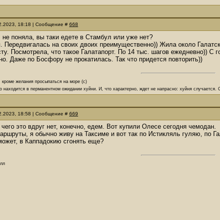
02.2023, 18:18 | Сообщение #
668
, не поняла, вы таки едете в Стамбул или уже нет?
. Передвигалась на своих двоих преимущественно)) Жила около Галатс
ту. Посмотрела, что такое Галатапорт. По 14 тыс. шагов ежедневно)) С го
но. Даже по Босфору не прокатилась. Так что придется повторить))
, кроме желания просыпаться на море (с)
о находится в перманентном ожидании хуйни. И, что характерно, ждет не напрасно: хуйня случается.
02.2023, 18:58 | Сообщение #
669
, чего это вдруг нет, конечно, едем. Вот купили Олесе сегодня чемодан.
аршруты, я обычно живу на Таксиме и вот так по Истикляль гуляю, по Га
может, в Каппадокию сгонять еще?
олл