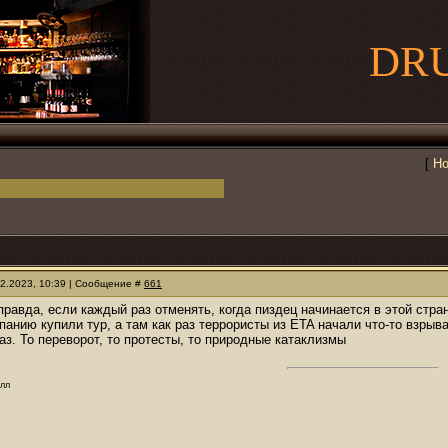
DR
[
Но
02.2023, 10:39 | Сообщение #
661
 правда, если каждый раз отменять, когда пиздец начинается в этой стр
спанию купили тур, а там как раз террористы из ETA начали что-то взры
аз. То переворот, то протесты, то природные катаклизмы
олл