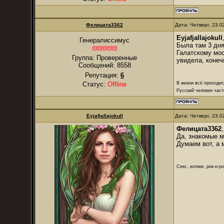
Фелицата3362
Дата: Четверг, 23.
Eyjafjallajokull
Генералиссимус
Была там 3 дня
Галатскому мос
Группа: Проверенные
увидела, конеч
Сообщений:
8558
Репутация:
6
В жизни всё проходит
Статус:
Offline
Русский человек част
Eyjafjallajokull
Дата: Четверг, 23.
Фелицата3362
Да, знакомые м
Думаем вот, а 
Секс, котики, рок-н-р