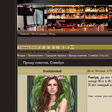
Главная
|
Регистрация
|
Вход
23
Страница
23
из
23
«
1
2
…
21
22
Модератор форума:
чёрный_властелин
Форум
»
Путешествия
»
Турецкая терраса
»
Прошу советов. Стамбул
(help pls)
Прошу советов. Стамбул
Eyjafjallajokull
Дата: Пятница, 17.
Faniya
, да вот
конце 90-х в И
И вот каждый р
Секс, котики, рок-н-р