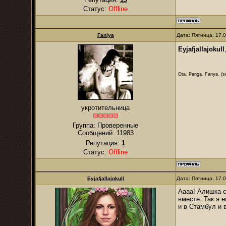
Статус:
Offline
Faniya
Дата: Пятница, 17.
Eyjafjallajokull
Ota. Panga. Fanya. (su
укротительница
Группа: Проверенные
Сообщений:
11983
Репутация:
1
Статус:
Offline
Eyjafjallajokull
Дата: Пятница, 17.
Аааа! Алишка с
вместе. Так я 
и в Стамбул и в