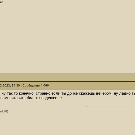
олл
02.2023, 14:30 | Сообщение #
666
, ну так то конечно, странно если ты дочке скажешь вечером, ну ладно ты
 помониторить билеты подешевле
akhili)