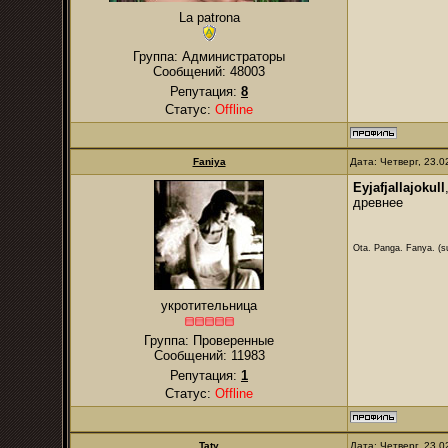
La patrona
Группа: Администраторы
Сообщений:
48003
Репутация:
8
Статус:
Offline
Faniya
Дата: Четверг, 23.
Eyjafjallajokull
древнее
Ota. Panga. Fanya. (su
укротительница
Группа: Проверенные
Сообщений:
11983
Репутация:
1
Статус:
Offline
Taty
Дата: Четверг, 23.