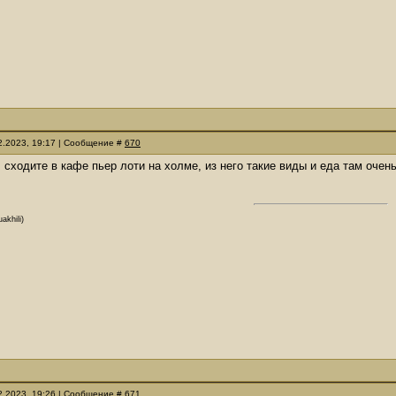
02.2023, 19:17 | Сообщение #
670
, сходите в кафе пьер лоти на холме, из него такие виды и еда там очен
akhili)
02.2023, 19:26 | Сообщение #
671