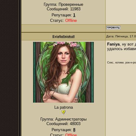
Группа: Проверенные
Сообщений:
11983
Репутация:
1
Статус:
Offline
Eyjafjallajokull
Дата: Пятница, 17.
Faniya
, ну вот
удалось избави
Секс, котики, рок-н-р
La patrona
Группа: Администраторы
Сообщений:
48003
Репутация:
8
Статус:
Offline