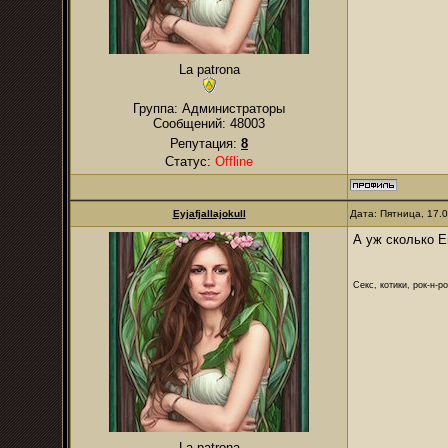
La patrona
Группа: Администраторы
Сообщений:
48003
Репутация:
8
Статус:
Offline
Eyjafjallajokull
Дата: Пятница, 17.
А уж сколько Ег
Секс, котики, рок-н-р
La patrona