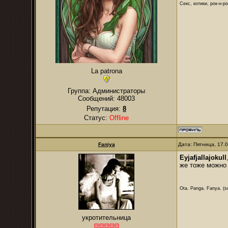
Секс, котики, рок-н-р
La patrona
Группа: Администраторы
Сообщений:
48003
Репутация:
8
Статус:
Offline
Faniya
Дата: Пятница, 17.
Eyjafjallajokull
же тоже можно
Ota. Panga. Fanya. (su
укротительница