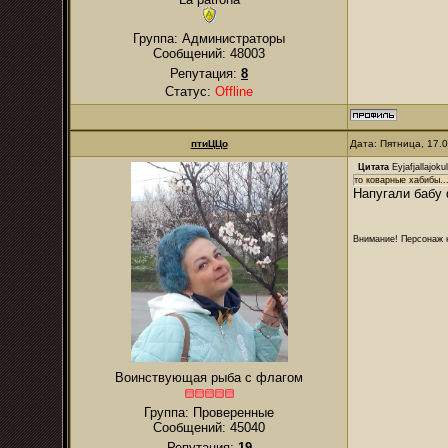
Группа: Администраторы
Сообщений:
48003
Репутация:
8
Статус:
Offline
птиЦЦо
Дата: Пятница, 17.
Цитата
Eyjafjallajokul
то коварные хабибы..
Напугали бабу 
Внимание! Персонаж н
Воинствующая рыба с флагом
Группа: Проверенные
Сообщений:
45040
Репутация:
19