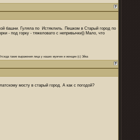
кой башни. Гуляла по Истяклиль. Пешком в Старый город по
рки - под горку - тяжеловато с непривычки)) Мало, что
 Отсюда такие выражения лица у наших мужчин и женщин (с) Эйка
латскому мосту в старый город. А как с погодой?