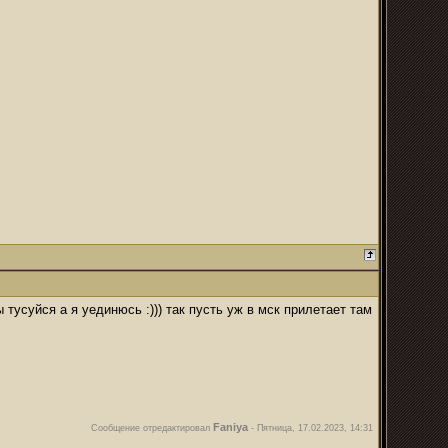
 тусуйся а я уединюсь :))) так пусть уж в мск прилетает там
Faniya
Сообщение отредактировал
-
Пятница, 17.02.2023, 14:31