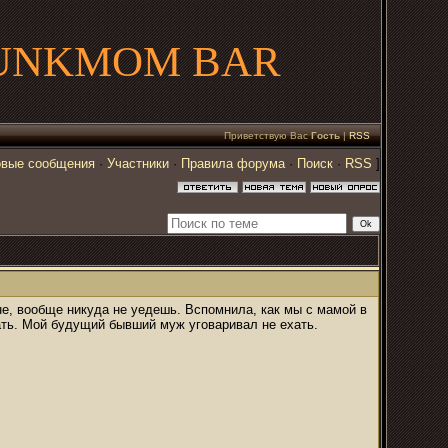
UNKMOM BAR
Приветствую Вас
Гость
|
RSS
вые сообщения
·
Участники
·
Правила форума
·
Поиск
·
RSS
]
ане, вообще никуда не уедешь. Вспомнила, как мы с мамой в
вать. Мой будущий бывший муж уговаривал не ехать.