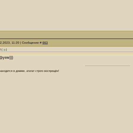
02.2023, 11:20 | Сообщение #
663
l
(
)
.
фуем)))
аходится в домике, ататат строго воспрещён!