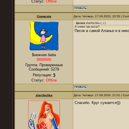
Статус:
Offline
Спамелла
Дата: Четверг, 17.09.2020, 20:53 | С
Цитата
sherifochka
(
)
А пляжи там песок?
Песок в самой Аланье и в нек
$нежная баба
Группа: Проверенные
Сообщений:
5279
Репутация:
5
Статус:
Offline
sherifochka
Дата: Четверг, 17.09.2020, 21:01 | С
Спасибо. Круг сужается)))