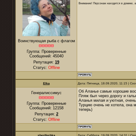
Внимание! Персонаж находится в домике, а
Воинствующая рыба с флагом
Группа: Проверенные
Сообщений:
45040
Репутация:
19
Статус:
Offline
Elka
Дата: Пятница, 18.09.2020, 11:15 | С
Об Аланье самые хорошие восп
Генералиссимус
Пляж был через дорогу и галь
Аланья милая и уютная, очень
Группа: Проверенные
Турцию очень не хотела, она м
Сообщений:
12158
теперь)
Репутация:
2
Статус:
Offline
sherifochka
Дата: Суббота, 19.09.2020, 14:31 | С