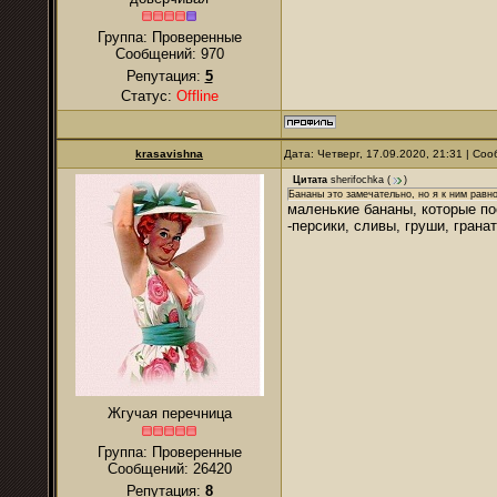
Группа: Проверенные
Сообщений:
970
Репутация:
5
Статус:
Offline
krasavishna
Дата: Четверг, 17.09.2020, 21:31 | С
Цитата
sherifochka
(
)
Бананы это замечательно, но я к ним равн
маленькие бананы, которые по
-персики, сливы, груши, грана
Жгучая перечница
Группа: Проверенные
Сообщений:
26420
Репутация:
8