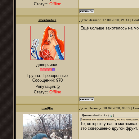
Статус:
Offline
sherifochka
Дата: Четверг, 17.09.2020, 21:41 | С
Ещё больше захотелось на морь
доверчивая
Группа: Проверенные
Сообщений:
970
Репутация:
5
Статус:
Offline
птиЦЦо
Дата: Пятница, 18.09.2020, 08:32 | С
Цитата
sherifochka
(
)
Бананы это замечательно, но я к ним равн
Те, которые у нас в магазинах
это совершенно другой фрукт.