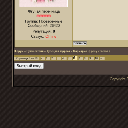
Жгучая перечница
Группа: Проверенные
Сообщений:
26420
Репутация:
8
Статус:
Offline
Форум
»
Путешествия
»
Турецкая терраса
»
Мармарис.
(Прошу советов.)
6
Страница
6
из
10
«
1
2
…
4
5
7
8
9
10
»
Copyrigh