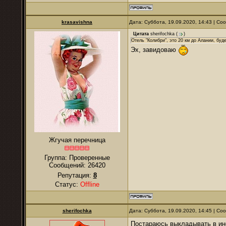
krasavishna
Дата: Суббота, 19.09.2020, 14:43 | С
Цитата
sherifochka
(
)
Отель "Колибри", это 20 км до Алании, буд
Эх, завидоваю
Жгучая перечница
Группа: Проверенные
Сообщений:
26420
Репутация:
8
Статус:
Offline
sherifochka
Дата: Суббота, 19.09.2020, 14:45 | С
Постараюсь выкладывать в ине