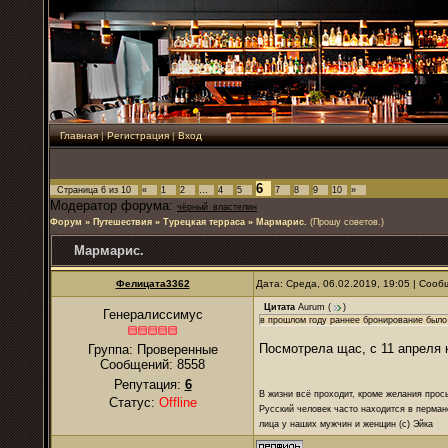
Главная
|
Регистрация
|
Вход
6
Страница
6
из
10
«
1
2
…
4
5
7
8
9
10
»
Модератор форума:
чёрный_властелин
Форум
»
Путешествия
»
Турецкая терраса
»
Мармарис.
(Прошу советов.)
Мармарис.
Фелицата3362
Дата: Среда, 06.02.2019, 19:05 | Соо
Цитата
Aurum
(
)
Генералиссимус
в прошлом году раннее бронирование было 
Посмотрела щас, с 11 апреля 
Группа: Проверенные
Сообщений:
8558
Репутация:
6
В жизни всё проходит, кроме желания прос
Статус:
Offline
Русский человек часто находится в перман
лица у наших мужчин и женщин (с) Эйка