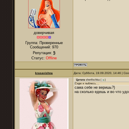
доверчивая
Группа: Проверенные
Сообщений:
970
Репутация:
5
Статус:
Offline
krasavishna
Дата: Суббота, 19.09.2020, 14:46 | С
Цитата
sherifochka
(
)
Сидю и лыблюсь....
сама себе не веришь?)
на сколько едешь и во что уд