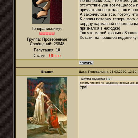
Не понравилось, что мало ур
отсутствие урн возмещалось 
приучаться не стала, так и нос
А закончилось всё, потому что
К своим потерям теперь могу о
сердцу карманной пепельницы 
признался в находке)
Генералиссимус
Так что малой кровью обошлис
Кстати, на прошлой неделе ку
Группа: Проверенные
Сообщений:
25848
Репутация:
10
Статус:
Offline
Eleanor
Дата: Понедельник, 23.03.2020, 13:19
Цитата
другарица
(
)
потому что втб по чарджбэку вернул мне 45
Ура!