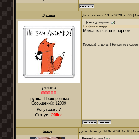
Прозаик
Дата: Четверг, 13.02.2020, 23:22 | 
Цитата
другарица
(
)
На фото Ускюдар
Милашка какая в черном
Послушайте, друзья! Нельзя же в самом д
умишко
Группа: Проверенные
Сообщений:
12009
Репутация:
7
Статус:
Offline
Бенце
Дата: Пятница, 14.02.2020, 07:10 | С
Цитата
Прозаик
(
)