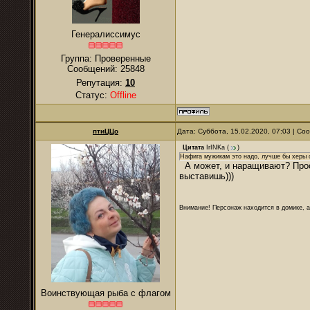
Генералиссимус
Группа: Проверенные
Сообщений:
25848
Репутация:
10
Статус:
Offline
птиЦЦо
Дата: Суббота, 15.02.2020, 07:03 | С
Цитата
IrINKa
(
)
Нафига мужикам это надо, лучше бы херы
А может, и наращивают? Прос
выставишь)))
Внимание! Персонаж находится в домике, а
Воинствующая рыба с флагом