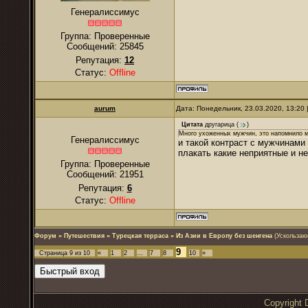
Генералиссимус
Группа: Проверенные
Сообщений:
25845
Репутация:
12
Статус:
Offline
аurum
Дата: Понедельник, 23.03.2020, 13:20
Цитата
другарица
(
)
Много ухоженных мужчин, это напомнило 
Генералиссимус
и такой контраст с мужчинами
плакать какие неприятные и н
Группа: Проверенные
Сообщений:
21951
Репутация:
6
Статус:
Offline
Форум
»
Путешествия
»
Турецкая терраса
»
Из Азии в Европу без шенгена
(Ускольза
9
Страница
9
из
10
«
1
2
…
7
8
10
»
Copyrigh