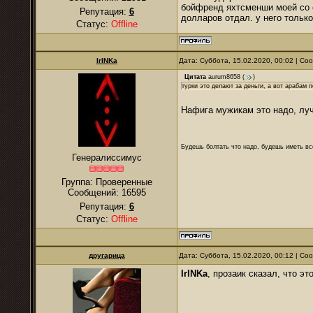
бойфренд яхтсменши моей со с
Репутация:
6
долларов отдал. у него тольк
Статус:
Offline
IrINKa
Дата: Суббота, 15.02.2020, 00:02 | С
Цитата
aurum8658
(
)
турки это делают за деньги, а вот арабам 
Нафига мужикам это надо, л
Будешь болтать что надо, будешь иметь все
Генералиссимус
Группа: Проверенные
Сообщений:
16595
Репутация:
6
Статус:
Offline
другарица
Дата: Суббота, 15.02.2020, 00:12 | С
IrINKa
, прозаик сказал, что эт