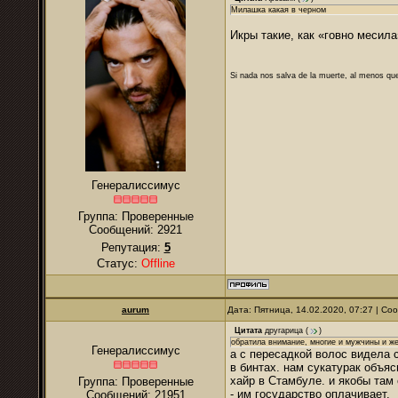
Милашка какая в черном
Икры такие, как «говно месила
Si nada nos salva de la muerte, al menos que
Генералиссимус
Группа: Проверенные
Сообщений:
2921
Репутация:
5
Статус:
Offline
аurum
Дата: Пятница, 14.02.2020, 07:27 | С
Цитата
другарица
(
)
обратила внимание, многие и мужчины и ж
Генералиссимус
а с пересадкой волос видела 
в бинтах. нам сукатурак объяс
хайр в Стамбуле. и якобы там
Группа: Проверенные
- им государство оплачивает.
Сообщений:
21951