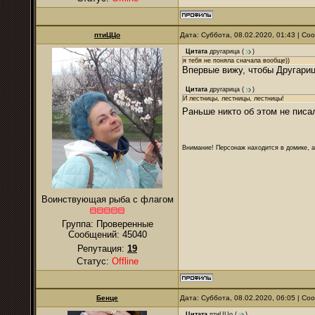
птиЦЦо
Дата: Суббота, 08.02.2020, 01:43 | С
Цитата
другарица
(
)
я тебя не поняла сначала вообще))
Впервые вижу, чтобы Другарица
Цитата
другарица
(
)
И лестницы, лестницы, лестницы!
Раньше никто об этом не писа
Внимание! Персонаж находится в домике, а
Воинствующая рыба с флагом
Группа: Проверенные
Сообщений:
45040
Репутация:
19
Статус:
Offline
Бенце
Дата: Суббота, 08.02.2020, 06:05 | С
Цитата
птиЦЦо
(
)