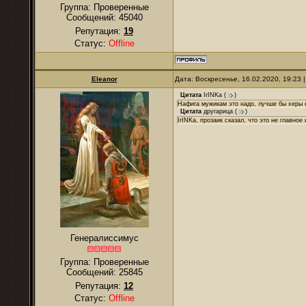
Группа: Проверенные
Сообщений:
45040
Репутация:
19
Статус:
Offline
Eleanor
Дата: Воскресенье, 16.02.2020, 19:23
Цитата
IrINKa
(
)
Нафига мужикам это надо, лучше бы херы
Цитата
другарица
(
)
IrINKa, прозаик сказал, что это не главное
Генералиссимус
Группа: Проверенные
Сообщений:
25845
Репутация:
12
Статус:
Offline