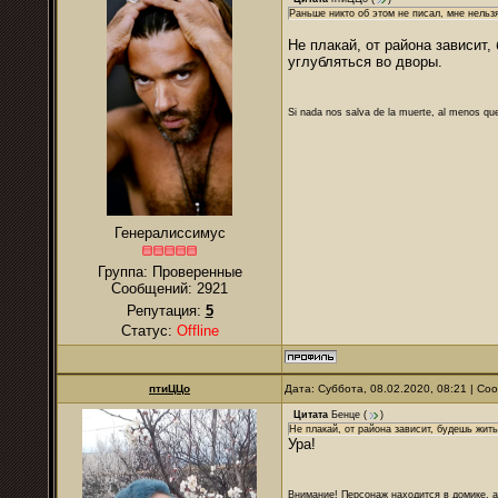
Раньше никто об этом не писал, мне нельз
Не плакай, от района зависит,
углубляться во дворы.
Si nada nos salva de la muerte, al menos que
Генералиссимус
Группа: Проверенные
Сообщений:
2921
Репутация:
5
Статус:
Offline
птиЦЦо
Дата: Суббота, 08.02.2020, 08:21 | С
Цитата
Бенце
(
)
Не плакай, от района зависит, будешь жить
Ура!
Внимание! Персонаж находится в домике, а