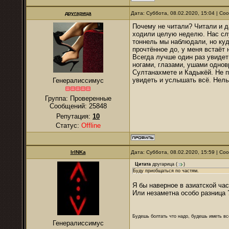
другарица
Дата: Суббота, 08.02.2020, 15:04 | С
Почему не читали? Читали и д
ходили целую неделю. Нас слу
тоннель мы наблюдали, но куд
прочтённое до, у меня встаёт 
Всегда лучше один раз увидет
ногами, глазами, ушами однов
Султанахмете и Кадыкёй. Не п
увидеть и услышать всё. Нель
Генералиссимус
Группа: Проверенные
Сообщений:
25848
Репутация:
10
Статус:
Offline
IrINKa
Дата: Суббота, 08.02.2020, 15:59 | С
Цитата
другарица
(
)
Буду приобщаться по частям.
Я бы наверное в азиатской ча
Или незаметна особо разница 
Будешь болтать что надо, будешь иметь все
Генералиссимус