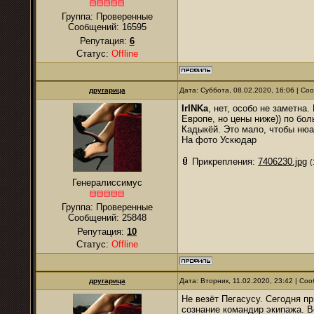
Группа: Проверенные
Сообщений:
16595
Репутация:
6
Статус:
Offline
другарица
Дата: Суббота, 08.02.2020, 16:06 | С
IrINKa
, нет, особо не заметна
Европе, но цены ниже)) по бол
Кадыкёй. Это мало, чтобы нюа
На фото Ускюдар
Прикрепления:
7406230.jpg
(
Генералиссимус
Группа: Проверенные
Сообщений:
25848
Репутация:
10
Статус:
Offline
другарица
Дата: Вторник, 11.02.2020, 23:42 | С
Не везёт Пегасусу. Сегодня п
сознание командир экипажа. В