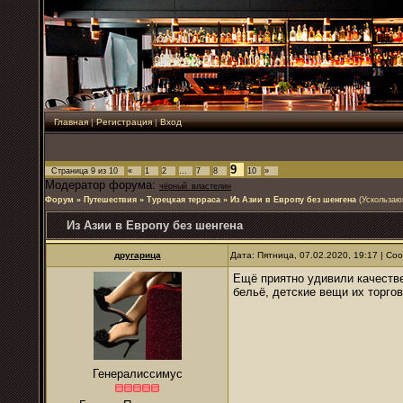
Главная
|
Регистрация
|
Вход
9
Страница
9
из
10
«
1
2
…
7
8
10
»
Модератор форума:
чёрный_властелин
Форум
»
Путешествия
»
Турецкая терраса
»
Из Азии в Европу без шенгена
(Ускольза
Из Азии в Европу без шенгена
другарица
Дата: Пятница, 07.02.2020, 19:17 | С
Ещё приятно удивили качестве
бельё, детские вещи их торго
Генералиссимус