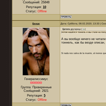
Сообщений:
25848
Репутация:
10
Статус:
Offline
Бенце
Дата: Суббота, 08.02.2020, 13:33 | С
Цитата
другарица
(
)
потом нашёлся тоннель и мы стали на поез
А вы вообще ничего не читали 
тоннель, как бы везде описан,
Si nada nos salva de la muerte, al menos que
Генералиссимус
Группа: Проверенные
Сообщений:
2921
Репутация:
5
Статус:
Offline