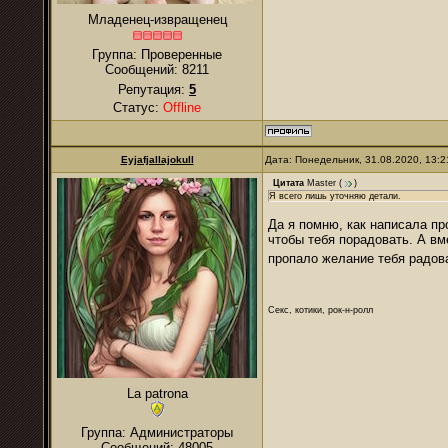
Младенец-извращенец
Группа: Проверенные
Сообщений:
8211
Репутация:
5
Статус:
Offline
Eyjafjallajokull
Дата: Понедельник, 31.08.2020, 13:
Цитата
Master
(
)
Я всего лишь уточняю детали.
Да я помню, как написала пр
чтобы тебя порадовать. А вм
пропало желание тебя радов
Секс, котики, рок-н-ролл
La patrona
Группа: Администраторы
Сообщений:
48005