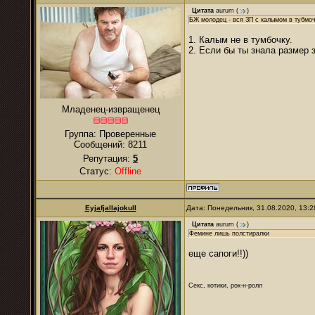
Цитата
аurum
(
)
БЖ молодец - вся ЗП с калымом в тубмо
1. Калым не в тумбочку.
2. Если бы ты знала размер з
Младенец-извращенец
Группа: Проверенные
Сообщений:
8211
Репутация:
5
Статус:
Offline
Eyjafjallajokull
Дата: Понедельник, 31.08.2020, 13:
Цитата
аurum
(
)
Фемине лишь полстиралки
еще сапоги!!))
Секс, котики, рок-н-ролл