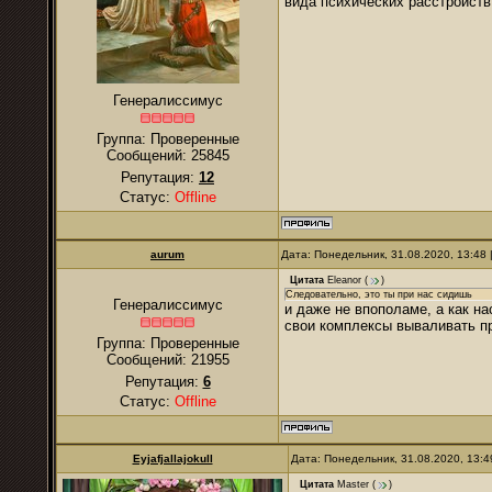
вида психических расстройств
Генералиссимус
Группа: Проверенные
Сообщений:
25845
Репутация:
12
Статус:
Offline
аurum
Дата: Понедельник, 31.08.2020, 13:48
Цитата
Eleanor
(
)
Следовательно, это ты при нас сидишь
Генералиссимус
и даже не впополаме, а как н
свои комплексы вываливать п
Группа: Проверенные
Сообщений:
21955
Репутация:
6
Статус:
Offline
Eyjafjallajokull
Дата: Понедельник, 31.08.2020, 13:
Цитата
Master
(
)