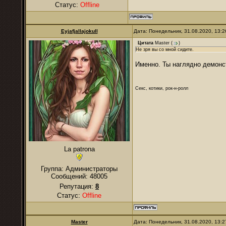
Статус:
Offline
Eyjafjallajokull
Дата: Понедельник, 31.08.2020, 13:
Цитата
Master
(
)
Не зря вы со мной сидите.
Именно. Ты наглядно демонс
Секс, котики, рок-н-ролл
La patrona
Группа: Администраторы
Сообщений:
48005
Репутация:
8
Статус:
Offline
Master
Дата: Понедельник, 31.08.2020, 13: