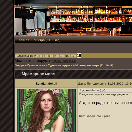
Главная
|
Регистрация
|
Вход
18
Страница
18
из
18
«
1
2
…
16
17
Модератор форума:
чёрный_властелин
Форум
»
Путешествия
»
Турецкая терраса
»
Мраморное море
(Кто был?)
Мраморное море
Eyjafjallajokull
Дата: Понедельник, 31.08.2020, 13:
Цитата
Master
(
)
И когда вас ипут - я завсегда радуюсь.
Ага, и на радостях высираеш
Секс, котики, рок-н-ролл