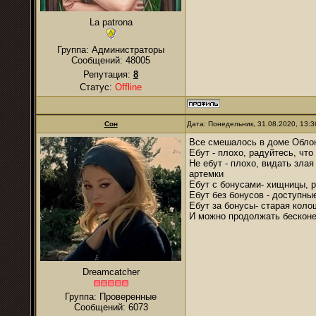
La patrona
Группа: Администраторы
Сообщений:
48005
Репутация:
8
Статус:
Offline
Сон
Дата: Понедельник, 31.08.2020, 13:
Все смешалось в доме Облон
Ебут - плохо, радуйтесь, чт
Не ебут - плохо, видать злая
артемки
Ебут с бонусами- хищницы, р
Ебут без бонусов - доступны
Ебут за бонусы- старая кол
И можно продолжать бесконеч
Dreamcatcher
Группа: Проверенные
Сообщений:
6073