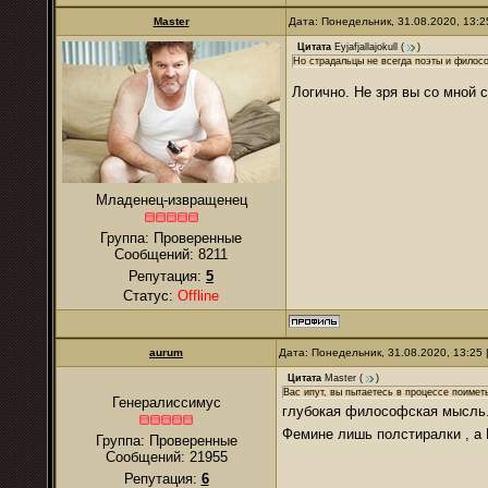
Master
Дата: Понедельник, 31.08.2020, 13:
Цитата
Eyjafjallajokull
(
)
Но страдальцы не всегда поэты и филос
Логично. Не зря вы со мной 
Младенец-извращенец
Группа: Проверенные
Сообщений:
8211
Репутация:
5
Статус:
Offline
аurum
Дата: Понедельник, 31.08.2020, 13:25
Цитата
Master
(
)
Вас ипут, вы пытаетесь в процессе поиметь
Генералиссимус
глубокая философская мысль..
Фемине лишь полстиралки , а
Группа: Проверенные
Сообщений:
21955
Репутация:
6