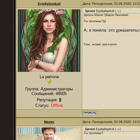
Eyjafjallajokull
Дата: Понедельник, 31.08.2020, 13:
Цитата
Eyjafjallajokull
(
)
Цитата Master ()Карло Пазолини!
Ты троллишь?)))
А, я поняла: это доказатель
Секс, котики, рок-н-ролл
La patrona
Группа: Администраторы
Сообщений:
48005
Репутация:
8
Статус:
Offline
Master
Дата: Понедельник, 31.08.2020, 13:
Цитата
Eyjafjallajokull
(
)
Ты троллишь?