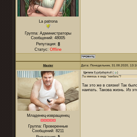
La patrona
Группа: Администраторы
Сообщений:
48005
Репутация:
8
Статус:
Offline
Master
Дата: Понедельник, 31.08.2020, 13:
Цитата
Eyjafjallajokull
(
)
Ты имеешь в виду "наебать"?
Так это же в связке! Так был
наипать. Такова жизнь. Из эт
Младенец-извращенец
Группа: Проверенные
Сообщений:
8211
Репутация:
5