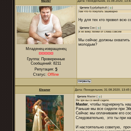
Master
Дата: Понедельник, 31.08.2020, 13:
Цитата
Eyjafjallajokull
(
)
там что-то покупать зашкварно
Ну для тех кто провел всю с
Цитата
Сон
(
)
я не вижу логики от слова совсем
Мы сейчас должны охватить 
молодым?
Младенец-извращенец
Группа: Проверенные
Сообщений:
8211
Репутация:
5
Статус:
Offline
Eleanor
Дата: Понедельник, 31.08.2020, 13:45
Цитата
Master
(
)
Не зря вы со мной сидите.
Master
, чтобы подчеркнуть н
Раньше мы все сидели при Эйк
Сейчас мы оплачиваем его соо
Следовательно, это ты при 
И настоятельно советую, проч