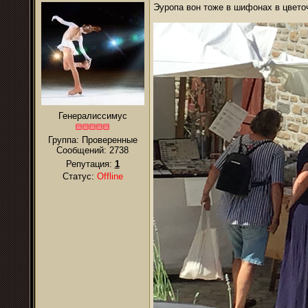
Эуропа вон тоже в шифонах в цвето
Генералиссимус
Группа: Проверенные
Сообщений:
2738
Репутация:
1
Статус:
Offline