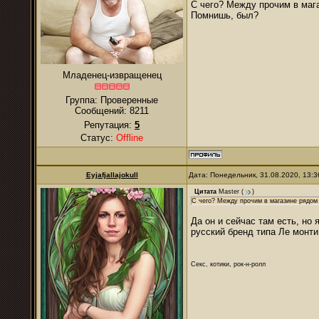
С чего? Между прочим в мага
Помнишь, был?
Младенец-извращенец
Группа: Проверенные
Сообщений:
8211
Репутация:
5
Статус:
Offline
Eyjafjallajokull
Дата: Понедельник, 31.08.2020, 13:
Цитата
Master
(
)
С чего? Между прочим в магазине рядом 
Да он и сейчас там есть, но 
русский бренд типа Ле монт
Секс, котики, рок-н-ролл