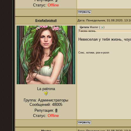
Статус:
Offline
Eyjafjallajokull
Дата: Понедельник, 31.08.2020, 13:
Цитата
Master
(
)
Такова жизнь.
Невеселая у тебя жизнь, чоу
Секс, котики, рок-н-ролл
La patrona
Группа: Администраторы
Сообщений:
48005
Репутация:
8
Статус:
Offline
Master
Дата: Понедельник, 31.08.2020, 13: