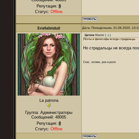
Репутация:
8
Статус:
Offline
Eyjafjallajokull
Дата: Понедельник, 31.08.2020, 13:
Цитата
Master
(
)
Поэты и философы всегда страдальцы.
Но страдальцы не всегда п
Секс, котики, рок-н-ролл
La patrona
Группа: Администраторы
Сообщений:
48005
Репутация:
8
Статус:
Offline