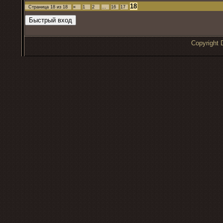
18
Страница
18
из
18
«
1
2
…
16
17
Copyrigh