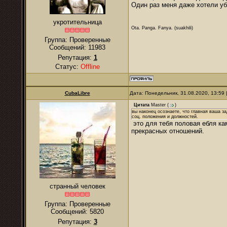
Один раз меня даже хотели уби
укротительница
Ota. Panga. Fanya. (suakhili)
Группа: Проверенные
Сообщений:
11983
Репутация:
1
Статус:
Offline
CubaLibre
Дата: Понедельник, 31.08.2020, 13:59
Цитата
Master
(
)
вы наконец осознаете, что главная ваша за
соц. положения и должностей.
это для тебя половая ебля ка
прекрасных отношений.
странный человек
Группа: Проверенные
Сообщений:
5820
Репутация:
3