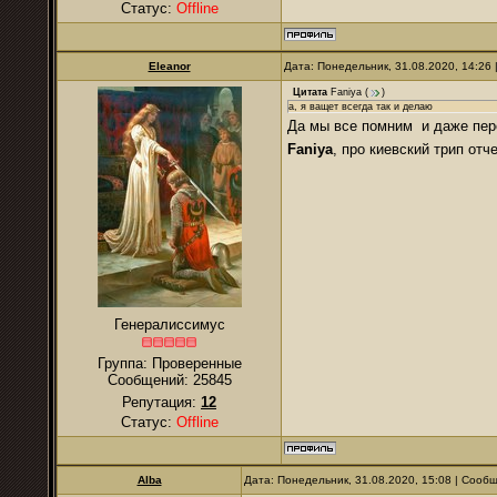
Статус:
Offline
Eleanor
Дата: Понедельник, 31.08.2020, 14:26
Цитата
Faniya
(
)
а, я ващет всегда так и делаю
Да мы все помним и даже пе
Faniya
, про киевский трип отч
Генералиссимус
Группа: Проверенные
Сообщений:
25845
Репутация:
12
Статус:
Offline
Alba
Дата: Понедельник, 31.08.2020, 15:08 | Сооб