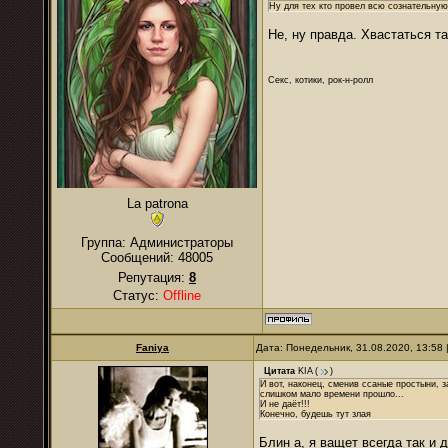
Ну для тех кто провел всю сознательную
Не, ну правда. Хвастаться т
Секс, котики, рок-н-ролл
La patrona
Группа: Администраторы
Сообщений:
48005
Репутация:
8
Статус:
Offline
Faniya
Дата: Понедельник, 31.08.2020, 13:58
Цитата
KIA
(
)
И вот, наконец, сменив ссаные простыни, з
слишком мало времени прошло...
И не даёт!!!
Конечно, будешь тут злая
Блин а, я ващет всегда так и д