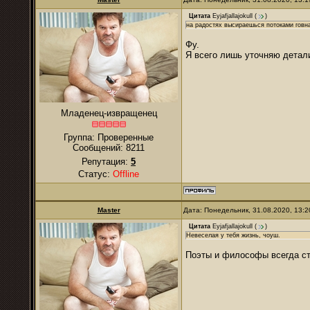
Цитата
Eyjafjallajokull
(
)
на радостях высираешься потоками говн
Фу.
Я всего лишь уточняю детал
Младенец-извращенец
Группа: Проверенные
Сообщений:
8211
Репутация:
5
Статус:
Offline
Master
Дата: Понедельник, 31.08.2020, 13:
Цитата
Eyjafjallajokull
(
)
Невеселая у тебя жизнь, чоуш.
Поэты и философы всегда с