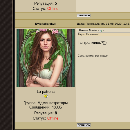
Репутация:
5
Статус:
Offline
Eyjafjallajokull
Дата: Понедельник, 31.08.2020, 13:
Цитата
Master
(
)
Карло Пазолини!
Ты троллишь?)))
Секс, котики, рок-н-ролл
La patrona
Группа: Администраторы
Сообщений:
48005
Репутация:
8
Статус:
Offline