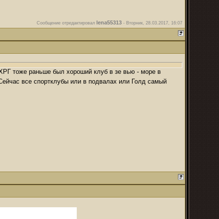
lena55313
Сообщение отредактировал
-
Вторник, 28.03.2017, 16:07
 ХРГ тоже раньше был хороший клуб в зе вью - море в
Сейчас все спортклубы или в подвалах или Голд самый