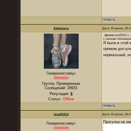
Stefaniaya
Дата: Вторник, 28.
Цитата
lena55313
(
с разными тренажера
Я была в этой 
прямом доступе
нормальный, но
Генералиссимус
Группа: Проверенные
Сообщений:
29931
Репутация:
6
Статус:
Offline
lena55313
Дата: Вторник, 28.
Прогулка на за
Генералиссимус