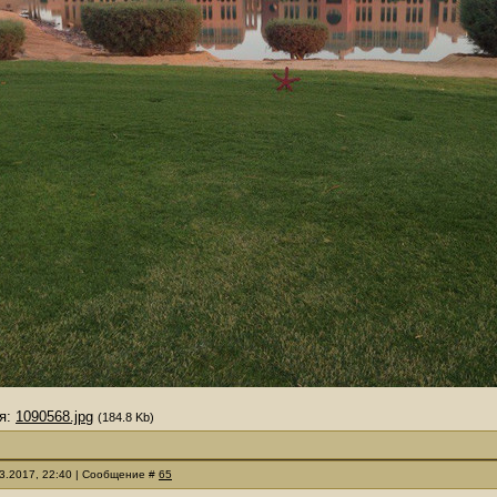
я:
1090568.jpg
(184.8 Kb)
03.2017, 22:40 | Сообщение #
65