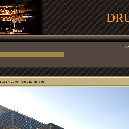
DR
[
Но
03.2017, 16:06 | Сообщение #
61