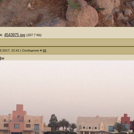
я:
4543975.jpg
(207.7 Kb)
03.2017, 22:41 | Сообщение #
66
фе