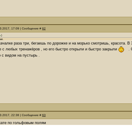
03.2017, 17:09 | Сообщение #
62
)
ми.
качалке раза три, бегаешь по дорожке и на морько смотришь, красота. В
 с любых тренажёров , но его быстро открыли и быстро закрыли
. 
 с видом на пустырь .
03.2017, 22:38 | Сообщение #
63
кате по гольфовым полям