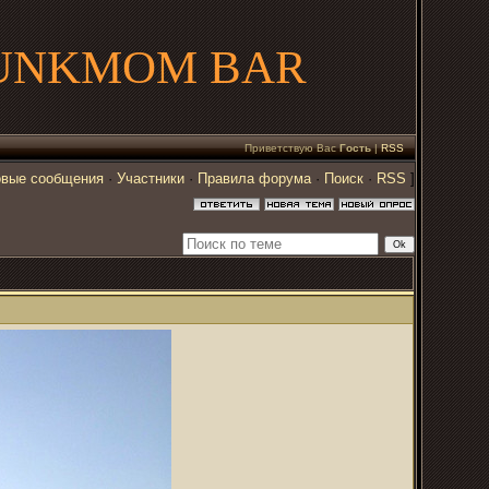
UNKMOM BAR
Приветствую Вас
Гость
|
RSS
вые сообщения
·
Участники
·
Правила форума
·
Поиск
·
RSS
]