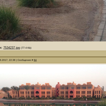
я:
7534237.jpg
(77.4 Kb)
03.2017, 22:38 | Сообщение #
64