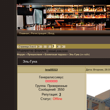
Главная
|
Регистрация
|
Вход
3
Страница
3
из
4
«
1
2
4
»
Модератор форума:
чёрный_властелин
Форум
»
Путешествия
»
Египетская терраса
»
Эль-Гуна
(он-лайн)
Эль-Гуна
lena55313
Дата: Вторник, 28.
Генералиссимус
Группа: Проверенные
Сообщений:
3550
Репутация:
3
Статус:
Offline