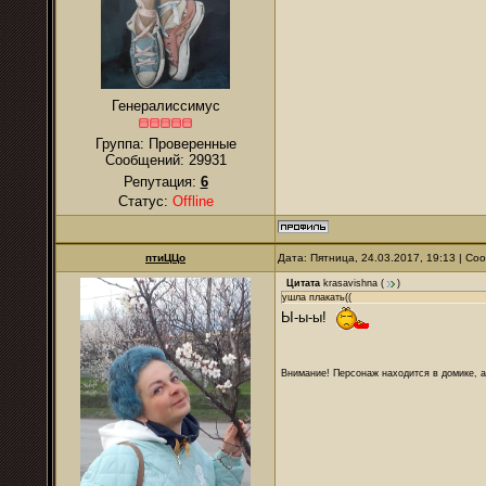
Генералиссимус
Группа: Проверенные
Сообщений:
29931
Репутация:
6
Статус:
Offline
птиЦЦо
Дата: Пятница, 24.03.2017, 19:13 | С
Цитата
krasavishna
(
)
ушла плакать((
Ы-ы-ы!
Внимание! Персонаж находится в домике, а