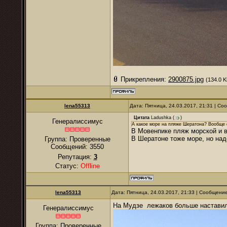
Прикрепления:
2900875.jpg
(134.0 K
lena55313
Дата: Пятница, 24.03.2017, 21:31 | С
Цитата
Ladushka
(
)
Генералиссимус
А какое море на пляже Шератона? Вообще 
В Мовенпике пляж морской и в
В Шератоне тоже море, но над
Группа: Проверенные
Сообщений:
3550
Репутация:
3
Статус:
Offline
lena55313
Дата: Пятница, 24.03.2017, 21:33 | Сообщени
На Мудзе лежаков больше настави
Генералиссимус
Группа: Проверенные