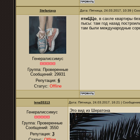
Stefaniaya
Дата: Пятница, 24.03.2017, 10:39 | С
птиЦЦо
, в сахле квартиры бе
пысы: там год назад построил
там были международные сор
Генералиссимус
Группа: Проверенные
Сообщений:
29931
Репутация:
6
Статус:
Offline
lena55313
Дата: Пятница, 24.03.2017, 16:21 | Сообщени
Это вид из Шератона
Генералиссимус
Группа: Проверенные
Сообщений:
3550
Репутация:
3
Статус:
Offline