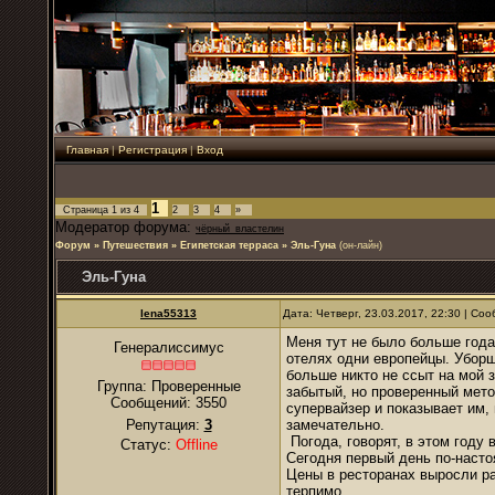
Главная
|
Регистрация
|
Вход
1
Страница
1
из
4
2
3
4
»
Модератор форума:
чёрный_властелин
Форум
»
Путешествия
»
Египетская терраса
»
Эль-Гуна
(он-лайн)
Эль-Гуна
lena55313
Дата: Четверг, 23.03.2017, 22:30 | С
Меня тут не было больше года
Генералиссимус
отелях одни европейцы. Уборщ
больше никто не ссыт на мой з
Группа: Проверенные
забытый, но проверенный мето
Сообщений:
3550
супервайзер и показывает им,
Репутация:
3
замечательно.
Погода, говорят, в этом году
Статус:
Offline
Сегодня первый день по-наст
Цены в ресторанах выросли раза
терпимо.