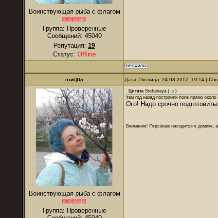
Воинствующая рыба с флагом
Группа: Проверенные
Сообщений:
45040
Репутация:
19
Статус:
Offline
птиЦЦо
Дата: Пятница, 24.03.2017, 19:14 | С
Цитата
Stefaniaya
(
)
там год назад построили поле прямо окол
Ого! Надо срочно подготовить
Внимание! Персонаж находится в домике, а
Воинствующая рыба с флагом
Группа: Проверенные
Сообщений:
45040