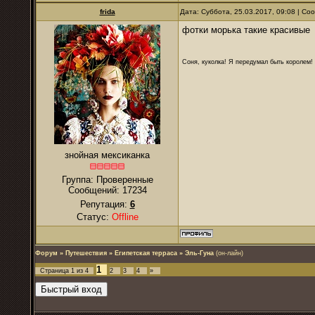
frida
Дата: Суббота, 25.03.2017, 09:08 | С
фотки морька такие красивые
Соня, куколка! Я передумал быть королем! Я
знойная мексиканка
Группа: Проверенные
Сообщений:
17234
Репутация:
6
Статус:
Offline
Форум
»
Путешествия
»
Египетская терраса
»
Эль-Гуна
(он-лайн)
1
Страница
1
из
4
2
3
4
»