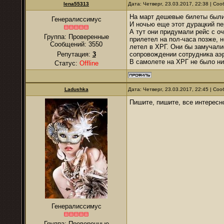
lena55313
Дата: Четверг, 23.03.2017, 22:38 | С
На март дешевые билеты были 
Генералиссимус
И ночью еще этот дурацкий пе
А тут они придумали рейс с о
Группа: Проверенные
прилетел на пол-часа позже, н
Сообщений:
3550
летел в ХРГ. Они бы замучали
Репутация:
3
сопровождении сотрудника аэ
В самолете на ХРГ не было ни
Статус:
Offline
Ladushka
Дата: Четверг, 23.03.2017, 22:45 | С
Пишите, пишите, все интересн
Генералиссимус
Группа: Проверенные