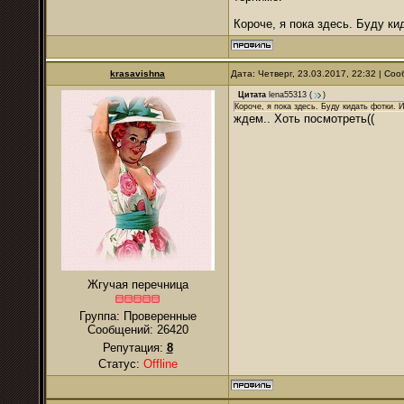
Короче, я пока здесь. Буду ки
krasavishna
Дата: Четверг, 23.03.2017, 22:32 | С
Цитата
lena55313
(
)
Короче, я пока здесь. Буду кидать фотки. 
ждем.. Хоть посмотреть((
Жгучая перечница
Группа: Проверенные
Сообщений:
26420
Репутация:
8
Статус:
Offline