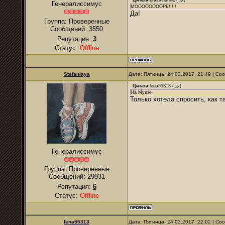
Цитата
krasavishna
(
)
Генералиссимус
МООООООООРЕ!!!!!
Да!
Группа: Проверенные
Сообщений:
3550
Репутация:
3
Статус:
Offline
Stefaniaya
Дата: Пятница, 24.03.2017, 21:49 | С
Цитата
lena55313
(
)
На Мудзе
Только хотела спросить, как та
Генералиссимус
Группа: Проверенные
Сообщений:
29931
Репутация:
6
Статус:
Offline
lena55313
Дата: Пятница, 24.03.2017, 22:02 | С