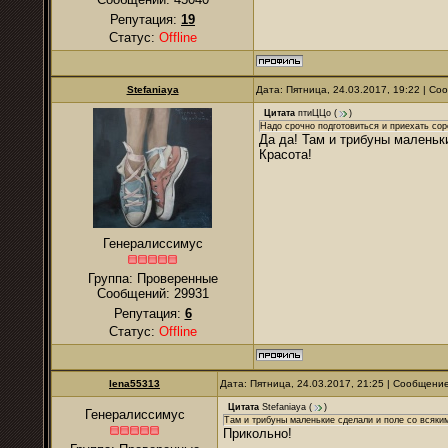
Репутация:
19
Статус:
Offline
Stefaniaya
Дата: Пятница, 24.03.2017, 19:22 | С
Цитата
птиЦЦо
(
)
Надо срочно подготовиться и приехать сор
Да да! Там и трибуны маленьк
Красота!
Генералиссимус
Группа: Проверенные
Сообщений:
29931
Репутация:
6
Статус:
Offline
lena55313
Дата: Пятница, 24.03.2017, 21:25 | Сообщени
Цитата
Stefaniaya
(
)
Генералиссимус
Там и трибуны маленькие сделали и поле со всяки
Прикольно!