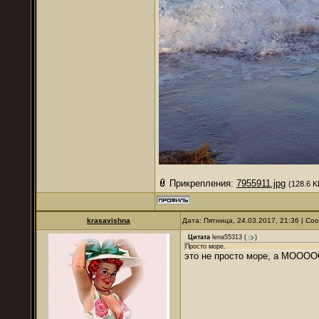
Прикрепления:
7955911.jpg
(128.6 K
krasavishna
Дата: Пятница, 24.03.2017, 21:36 | С
Цитата
lena55313
(
)
Просто море.
это не просто море, а МОООО