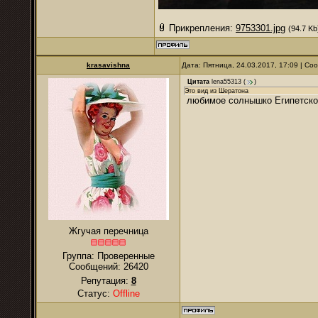
Прикрепления:
9753301.jpg
(94.7 Kb
krasavishna
Дата: Пятница, 24.03.2017, 17:09 | С
Цитата
lena55313
(
)
Это вид из Шератона
любимое солнышко Египетское
Жгучая перечница
Группа: Проверенные
Сообщений:
26420
Репутация:
8
Статус:
Offline