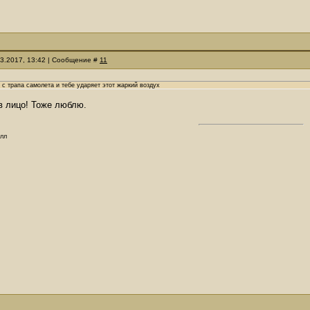
03.2017, 13:42 | Сообщение #
11
с трапа самолета и тебе ударяет этот жаркий воздух
в лицо! Тоже люблю.
олл