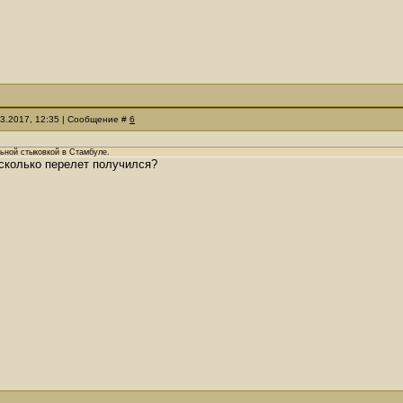
03.2017, 12:35 | Сообщение #
6
ьной стыковкой в Стамбуле.
сколько перелет получился?