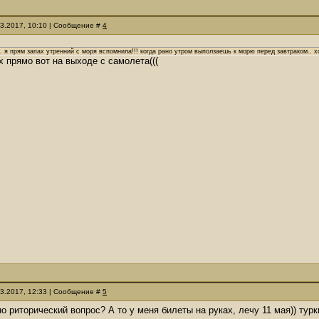
03.2017, 10:10 | Сообщение #
4
.. я прям запах утренний с моря вспомнила!!! когда рано утром выползаешь к морю перед завтраком.. х
х прямо вот на выходе с самолета(((
03.2017, 12:33 | Сообщение #
5
чно риторический вопрос? А то у меня билеты на руках, лечу 11 мая)) т