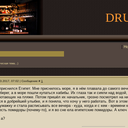
DR
[
Но
ческая тема...)
03.2017, 07:02 | Сообщение #
1
приснился Египет. Мне приснилось море, я в нём плавала до самого вече
берег, а в море пошли купаться хабибы. Их глаза так и сияли над водой, 
ботающих на пляже. Потом пришёл их начальник, грозно посмотрел на них
я в добрейшей улыбке, и я поняла, что хочу у него работать. Вот в этом
бумажку и стала расписывать все вечера - куда, когда и с кем - времени
сть помидоры (почему-то), и я во сне ела египетские помидоры. А ключ 
 а?