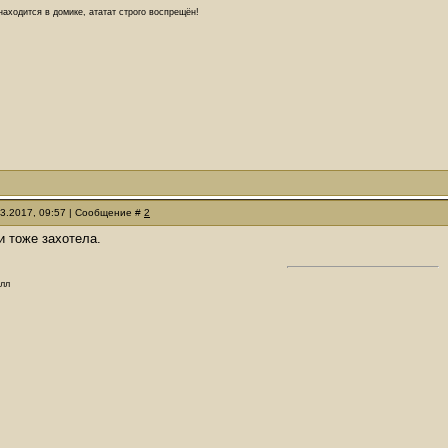
аходится в домике, ататат строго воспрещён!
03.2017, 09:57 | Сообщение #
2
и тоже захотела.
олл