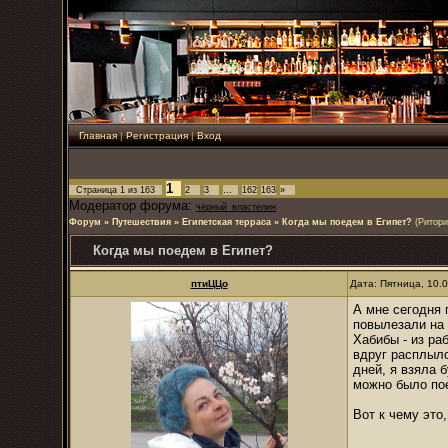
Главная
|
Регистрация
|
Вход
1
Страница
1
из
163
2
3
…
162
163
»
Модератор форума:
чёрный_властелин
Форум
»
Путешествия
»
Египетская терраса
»
Когда мы поедем в Египет?
(Ритори
Когда мы поедем в Египет?
птиЦЦо
Дата: Пятница, 10.
А мне сегодня 
повылезали на 
Хабибы - из ра
вдруг расплылс
дней, я взяла 
можно было пое
Вот к чему это,