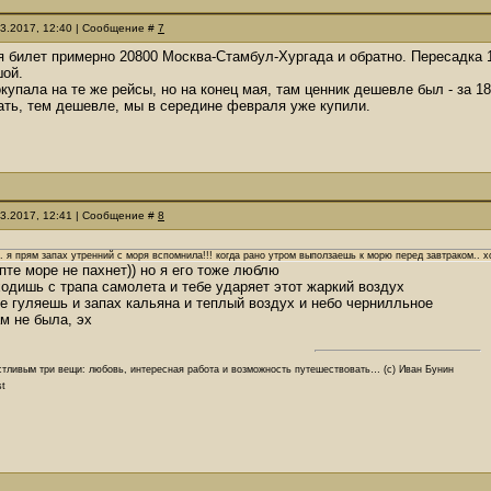
03.2017, 12:40 | Сообщение #
7
я билет примерно 20800 Москва-Стамбул-Хургада и обратно. Пересадка 1,
шой.
купала на те же рейсы, но на конец мая, там ценник дешевле был - за 18
ть, тем дешевле, мы в середине февраля уже купили.
03.2017, 12:41 | Сообщение #
8
.. я прям запах утренний с моря вспомнила!!! когда рано утром выползаешь к морю перед завтраком.. х
ипте море не пахнет)) но я его тоже люблю
одишь с трапа самолета и тебе ударяет этот жаркий воздух
е гуляешь и запах кальяна и теплый воздух и небо чернилльное
м не была, эх
стливым три вещи: любовь, интересная работа и возможность путешествовать… (с) Иван Бунин
st