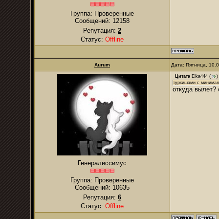
Группа: Проверенные
Сообщений:
12158
Репутация:
2
Статус:
Offline
Aurum
Дата: Пятница, 10.
Цитата
Elka444
(
)
туркишами с минимал
откуда вылет? 
Генералиссимус
Группа: Проверенные
Сообщений:
10635
Репутация:
6
Статус:
Offline