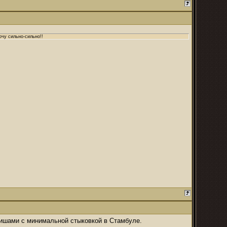
очу сильно-сильно!!
уркишами с минимальной стыковкой в Стамбуле.