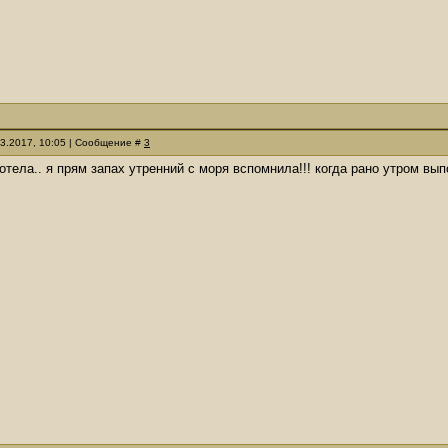
03.2017, 10:05 | Сообщение #
3
хотела.. я прям запах утренний с моря вспомнила!!! когда рано утром вы