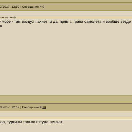
03.2017, 12:50 | Сообщение #
9
 не пахнет))
 море - там воздух пахнет! и да. прям с трапа самолета и вообще везде
рю
03.2017, 12:52 | Сообщение #
10
во, туркиши только оттуда летают.