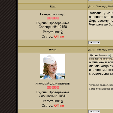
Elka
Дата: Пятница, 10.
Золотце, у мен
Генералиссимус
аэропорт боль
Диру своему по
Группа: Проверенные
Чем раньше бра
Сообщений:
12158
Репутация:
2
Статус:
Offline
Hikari
Дата: Пятница, 10.
Цитата
Aurum
(
)
я не просто захотела
а мне каж в ег
люблю когда сх
и вечерами тож
с революции та
японский дознаватель
Человека делают сча
Corda nostra laudus e
Группа: Проверенные
Сообщений:
10811
Репутация:
8
Статус:
Offline