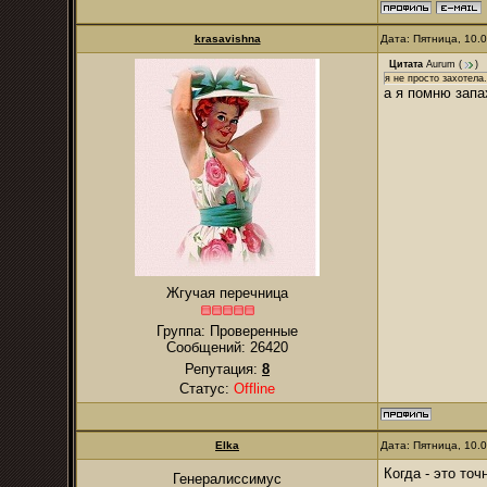
krasavishna
Дата: Пятница, 10.
Цитата
Aurum
(
)
я не просто захотела
а я помню запа
Жгучая перечница
Группа: Проверенные
Сообщений:
26420
Репутация:
8
Статус:
Offline
Elka
Дата: Пятница, 10.
Когда - это то
Генералиссимус