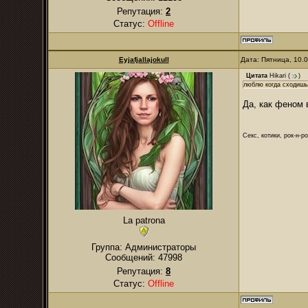
Репутация:
2
Статус:
Offline
Eyjafjallajokull
Дата: Пятница, 10.
Цитата
Hikari
(
)
люблю когда сходишь 
Да, как феном 
Секс, котики, рок-н-р
La patrona
Группа: Администраторы
Сообщений:
47998
Репутация:
8
Статус:
Offline