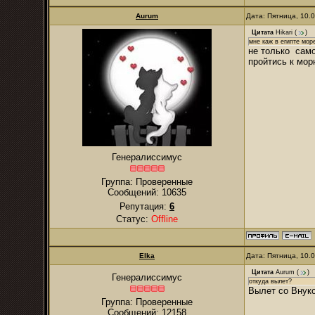
Aurum
Дата: Пятница, 10.
Цитата
Hikari
(
)
мне каж в египте море
не только само
пройтись к мо
Генералиссимус
Группа: Проверенные
Сообщений:
10635
Репутация:
6
Статус:
Offline
Elka
Дата: Пятница, 10.
Цитата
Aurum
(
)
Генералиссимус
откуда вылет?
Вылет со Внуко
Группа: Проверенные
Сообщений:
12158