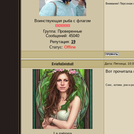
Внимание! Персонаж н
Воинствующая рыба с флагом
Группа: Проверенные
Сообщений:
45040
Репутация:
19
Статус:
Offline
Eyjafjallajokull
Дата: Пятница, 10.
Вот прочитала 
Секс, котики, рок-н-р
La patrona