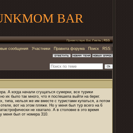
UNKMOM BAR
Приветствую Вас
Гость
|
RSS
вые сообщения
·
Участники
·
Правила форума
·
Поиск
·
RSS
]
ра. А когда начали сгущаться сумерки, все турики
но их было так много, что я поспешила выйти на берег.
, типа, нельзя же им вместе с туристами купаться, а потом
 отеле, вот на этом пляже. Но у меня был тур всего на 6
 катастрофически не хватало. А в столовке в это время
у меня был от номера 310.