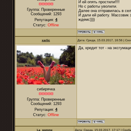
И ей опять простили!!!!
Но с работы уволили.
Группа: Проверенные
Далее она отправилась в сел
Сообщений:
1293
И дали ей работу. Массовик 
ждемс))))
Репутация:
4
Статус:
Offline
xarlic
Дата: Среда, 15.03.2017, 16:56 | С
Да, кредит тот - на эксгума
сибирячка
Группа: Проверенные
Сообщений:
1293
Репутация:
4
Статус:
Offline
La_pomme
Дата: Среда, 15.03.2017, 17:17 | Соо