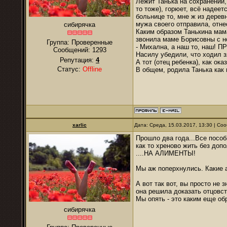
Лежит Танька на сохранении, 
то тоже), горюет, всё надее
больнице то, мне ж из дерев
мужа своего отправила, отне
сибирячка
Каким образом Танькина мам
звонила маме Борисовны с н
Группа: Проверенные
- Михална, а наш то, наш! П
Сообщений:
1293
Насилу убедили, что ходил з
Репутация:
4
А тот (отец ребенка), как ока
Статус:
Offline
В общем, родила Танька как м
xarlic
Дата: Среда, 15.03.2017, 13:30 | С
Прошло два года...Все пособ
как то хреново жить без до
....НА АЛИМЕНТЫ!
Мы аж поперхнулись. Какие а
А вот так вот, вы просто не
она решила доказать отцовст
Мы опять - это каким еще об
сибирячка