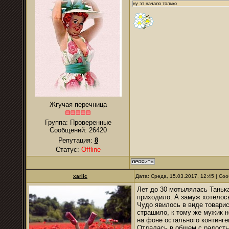
ну эт начало только
Жгучая перечница
Группа: Проверенные
Сообщений:
26420
Репутация:
8
Статус:
Offline
xarlic
Дата: Среда, 15.03.2017, 12:45 | С
Лет до 30 мотылялась Танька 
приходило. А замуж хотелось.
Чудо явилось в виде товарис
страшило, к тому же мужик н
на фоне остального континген
Отдалась в общем с радость