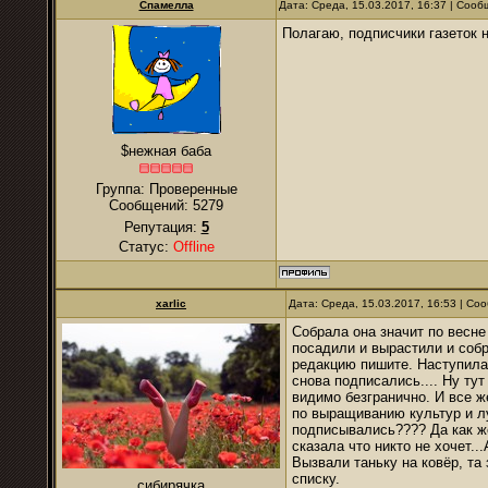
Спамелла
Дата: Среда, 15.03.2017, 16:37 | Соо
Полагаю, подписчики газеток н
$нежная баба
Группа: Проверенные
Сообщений:
5279
Репутация:
5
Статус:
Offline
xarlic
Дата: Среда, 15.03.2017, 16:53 | С
Собрала она значит по весне 
посадили и вырастили и собра
редакцию пишите. Наступила 
снова подписались.... Ну тут
видимо безгранично. И все ж
по выращиванию культур и л
подписывались???? Да как же
сказала что никто не хочет..
Вызвали таньку на ковёр, та
списку.
сибирячка