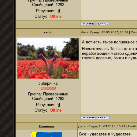
Группа: Проверенные
Сообщений:
1293
Репутация:
4
Статус:
Offline
xarlic
Дата: Среда, 15.03.2017, 13:50 | С
А вот есть такое волшебное 
Насмотрелась Танька детекти
неработающей матери одиноч
глухой деревне, банки и суд
сибирячка
Группа: Проверенные
Сообщений:
1293
Репутация:
4
Статус:
Offline
Спамелла
Дата: Среда, 15.03.2017, 15:14 | Соо
Всё чудесатее и чудесатее