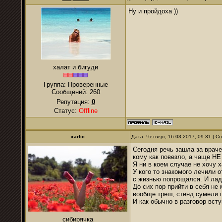
Ну и пройдоха ))
халат и бигуди
Группа: Проверенные
Сообщений:
260
Репутация:
0
Статус:
Offline
xarlic
Дата: Четверг, 16.03.2017, 09:31 | 
Сегодня речь зашла за враче
кому как повезло, а чаще НЕ
Я ни в коем случае не хочу 
У кого то знакомого лечили 
с жизнью попрощался. И ладн
До сих пор прийти в себя не 
вообще треш, стенд сумели по
И как обычно в разговор вст
сибирячка