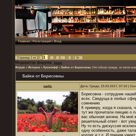
Главная
|
Регистрация
|
Вход
1
Страница
1
из
12
2
3
…
11
12
»
Модератор форума:
Voland
Форум
»
Истории
»
Креатифф
»
Байки от Борисовны
(Чистейшая правда, ни капли вы
Байки от Борисовны
xarlic
Дата: Среда, 15.03.2017, 07:10 | С
Борисовна - сотрудник нашей
всех. Сведуща в любых сфер
сомнению.
К примеру, когда я сказала,
тут же прочитали лекцию о ла
вас обычная ангина. На моё 
решительный ответ - вот уви
Ну то есть дискуссия исключ
одну особенность, даже тала
коллег и т.д. И причем умее