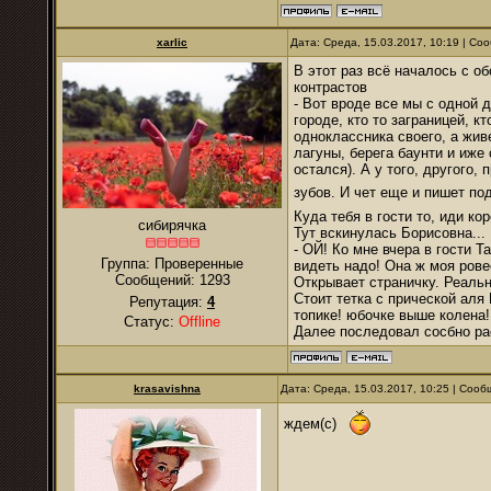
xarlic
Дата: Среда, 15.03.2017, 10:19 | С
В этот раз всё началось с о
контрастов
- Вот вроде все мы с одной д
городе, кто то заграницей, к
одноклассника своего, а жив
лагуны, берега баунти и иже 
остался). А у того, другого,
зубов. И чет еще и пишет под
Куда тебя в гости то, иди кор
сибирячка
Тут вскинулась Борисовна...
- ОЙ! Ко мне вчера в гости Т
Группа: Проверенные
видеть надо! Она ж моя рове
Сообщений:
1293
Открывает страничку. Реальн
Стоит тетка с прической аля 
Репутация:
4
топике! юбочке выше колена!
Статус:
Offline
Далее последовал сосбно ра
krasavishna
Дата: Среда, 15.03.2017, 10:25 | Соо
ждем(с)