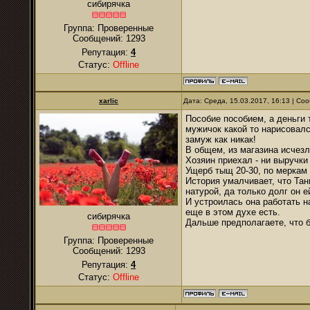
сибирячка
Группа: Проверенные
Сообщений:
1293
Репутация:
4
Статус:
Offline
xarlic
Дата: Среда, 15.03.2017, 16:13 | С
Пособие пособием, а деньги 
мужичок какой то нарисовалс
замуж как никак!
В общем, из магазина исчезл
Хозяин приехал - ни выручки н
Ущерб тыщ 20-30, по меркам
История умалчивает, что Тан
натурой, да только долг он е
И устроилась она работать н
еще в этом духе есть.
сибирячка
Дальше предполагаете, что 
Группа: Проверенные
Сообщений:
1293
Репутация:
4
Статус:
Offline