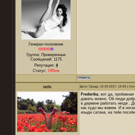
Генерал-полковник
Группа: Проверенные
Сообщений:
1175
Репутация:
4
Статус:
Offline
xarlic
Дата: Среда, 15.03.2017, 16:05 | С
Frederika
, вот да, пробивная
давать можно. Ой люди добры
в деревне работать негде...Д
как худо мы живем. И в ногах
изыди сатана, на тебе пособи