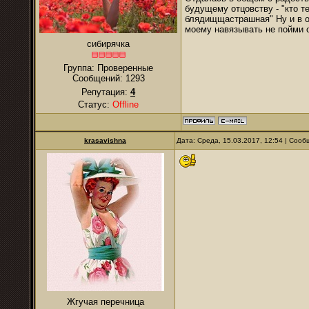
будущему отцовству - "кто те
блядищщастрашная" Ну и в о
моему навязывать не пойми о
сибирячка
Группа: Проверенные
Сообщений:
1293
Репутация:
4
Статус:
Offline
krasavishna
Дата: Среда, 15.03.2017, 12:54 | Соо
Жгучая перечница