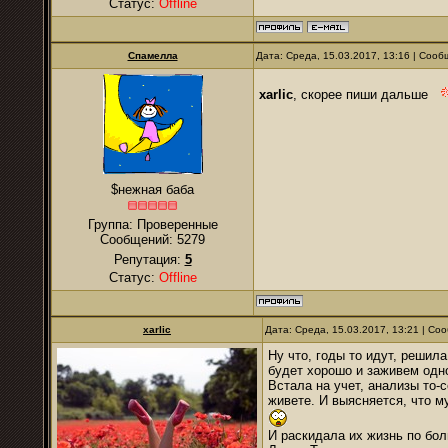
Статус:
Offline
Спамелла
Дата: Среда, 15.03.2017, 13:16 | Соо
xarlic
, скорее пиши дальше
$нежная баба
Группа: Проверенные
Сообщений:
5279
Репутация:
5
Статус:
Offline
xarlic
Дата: Среда, 15.03.2017, 13:21 | С
Ну что, годы то идут, решил
будет хорошо и заживем одно
Встала на учет, анализы то-с
живете. И выясняется, что м
И раскидала их жизнь по бол