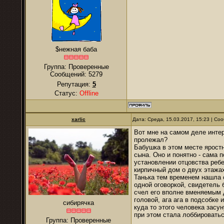
$нежная баба
Группа: Проверенные
Сообщений:
5279
Репутация:
5
Статус:
Offline
xarlic
Дата: Среда, 15.03.2017, 15:23 | С
Вот мне на самом деле инте
пролежал?
Бабушка в этом месте яростн
сына. Оно и понятно - сама 
установлении отцовства ребе
кирпичный дом о двух этажах
Танька тем временем нашла с
одной оговоркой, свидетель 
счел его вполне вменяемым д
головой, ага ага в подсобке
сибирячка
куда то этого человека засун
при этом стала лоббировать
Группа: Проверенные