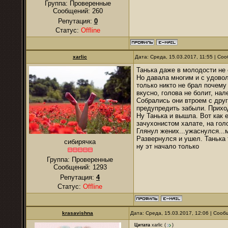
Группа: Проверенные
Сообщений:
260
Репутация:
0
Статус:
Offline
xarlic
Дата: Среда, 15.03.2017, 11:55 | С
Танька даже в молодости не 
Но давала многим и с удовол
только никто не брал почему 
вкусно, голова не болит, нал
Собрались они втроем с друг
предупредить забыли. Приход
Ну Танька и вышла. Вот как е
зачухонистом халате, на гол
Глянул жених...ужаснулся...
Развернулся и ушел. Танька т
сибирячка
ну эт начало только
Группа: Проверенные
Сообщений:
1293
Репутация:
4
Статус:
Offline
krasavishna
Дата: Среда, 15.03.2017, 12:06 | Соо
Цитата
xarlic
(
)