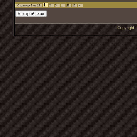
1
Страница
1
из
12
2
3
…
11
12
»
Copyrigh