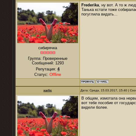
Frederika
, ну вот. А то ж л
Танька кстати тоже собирала
погуглила видать...
сибирячка
Группа: Проверенные
Сообщений:
1293
Репутация:
4
Статус:
Offline
xarlic
Дата: Среда, 15.03.2017, 15:40 | С
В общем, измотала она нервы
вот тебе пособие от государ
видели более.