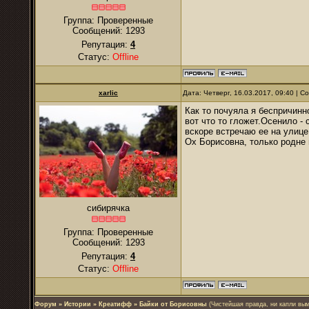
Группа: Проверенные
Сообщений:
1293
Репутация:
4
Статус:
Offline
xarlic
Дата: Четверг, 16.03.2017, 09:40 | 
Как то почуяла я беспричинн
вот что то гложет.Осенило - 
вскоре встречаю ее на улице
Ох Борисовна, только родне 
сибирячка
Группа: Проверенные
Сообщений:
1293
Репутация:
4
Статус:
Offline
Форум
»
Истории
»
Креатифф
»
Байки от Борисовны
(Чистейшая правда, ни капли вы