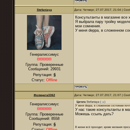
Stefaniaya
Дата: Четверг, 27.07.2017, 21:04 | С
Консультанты в магазине все 
Я выбрала пару тройку моделе
мои сомнения.
У меня deppa, в сложенном со
Генералиссимус
Группа: Проверенные
Сообщений:
29931
Репутация:
6
Статус:
Offline
Фелицата3362
Дата: Четверг, 27.07.2017, 21:07 | С
Цитата
Stefaniaya
(
)
Генералиссимус
У меня deppa, в сложенном состоянии почт
У нас такие консультанты в ма
Можешь ссыль дать?
Группа: Проверенные
Сообщений:
8558
Репутация:
6
В жизни всё проходит, кроме желания прос
Статус:
Offline