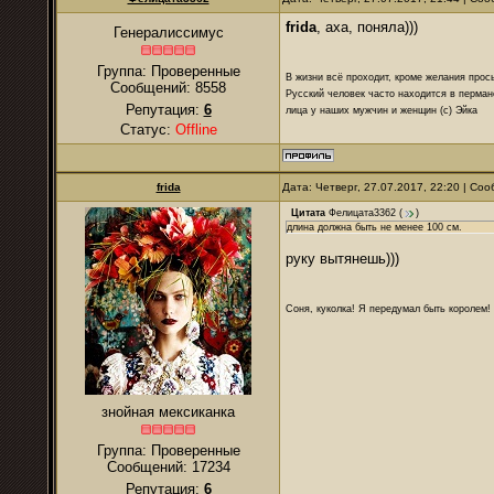
frida
, аха, поняла)))
Генералиссимус
Группа: Проверенные
В жизни всё проходит, кроме желания прос
Сообщений:
8558
Русский человек часто находится в перман
Репутация:
6
лица у наших мужчин и женщин (с) Эйка
Статус:
Offline
frida
Дата: Четверг, 27.07.2017, 22:20 | С
Цитата
Фелицата3362
(
)
длина должна быть не менее 100 см.
руку вытянешь)))
Соня, куколка! Я передумал быть королем! Я
знойная мексиканка
Группа: Проверенные
Сообщений:
17234
Репутация:
6