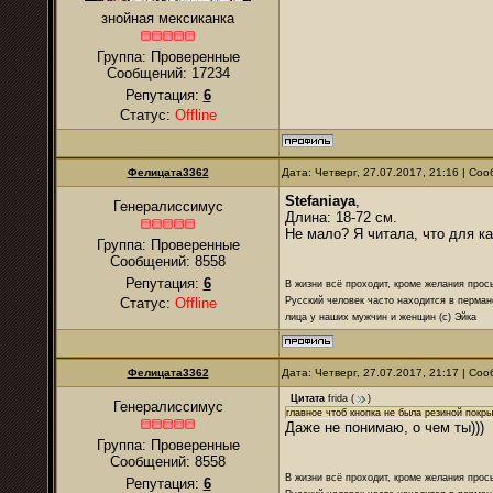
знойная мексиканка
Группа: Проверенные
Сообщений:
17234
Репутация:
6
Статус:
Offline
Фелицата3362
Дата: Четверг, 27.07.2017, 21:16 | С
Stefaniaya
,
Генералиссимус
Длина: 18-72 см.
Не мало? Я читала, что для к
Группа: Проверенные
Сообщений:
8558
Репутация:
6
В жизни всё проходит, кроме желания прос
Русский человек часто находится в перман
Статус:
Offline
лица у наших мужчин и женщин (с) Эйка
Фелицата3362
Дата: Четверг, 27.07.2017, 21:17 | С
Цитата
frida
(
)
Генералиссимус
главное чтоб кнопка не была резиной покр
Даже не понимаю, о чем ты)))
Группа: Проверенные
Сообщений:
8558
В жизни всё проходит, кроме желания прос
Репутация:
6