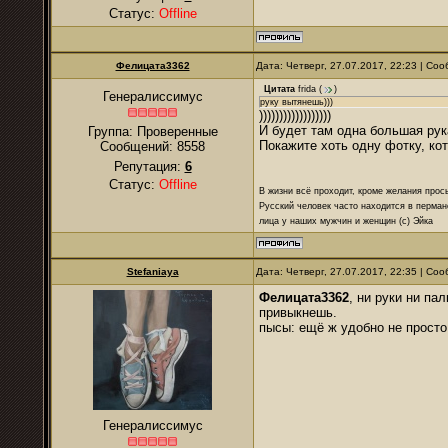
Статус:
Offline
Фелицата3362
Дата: Четверг, 27.07.2017, 22:23 | С
Цитата
frida
(
)
Генералиссимус
руку вытянешь)))
))))))))))))))))))
И будет там одна большая рук
Группа: Проверенные
Покажите хоть одну фотку, ко
Сообщений:
8558
Репутация:
6
Статус:
Offline
В жизни всё проходит, кроме желания прос
Русский человек часто находится в перман
лица у наших мужчин и женщин (с) Эйка
Stefaniaya
Дата: Четверг, 27.07.2017, 22:35 | С
Фелицата3362
, ни руки ни па
привыкнешь.
пысы: ещё ж удобно не просто
Генералиссимус