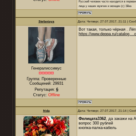
Русский человек часто находится в перман
лица у наших мужчин и женщин (с) Эйка
Stefaniaya
Дата: Четверг, 27.07.2017, 21:11 | Со
Вот такая, только чёрная . Лё
https://www.deppa.ru/catalog...
Генералиссимус
Группа: Проверенные
Сообщений:
29931
Репутация:
6
Статус:
Offline
frida
Дата: Четверг, 27.07.2017, 21:14 | С
Фелицата3362
, да закажи на 
вопрос 300 рублей
кнопка-палка-кабель