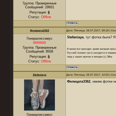
Группа: Проверенные
Сообщений:
29931
Репутация:
6
Статус:
Offline
Фелицата3362
Дата: Пятница, 28.07.2017, 08:18 | С
Stefaniaya
, тут фотка была? Я
Генералиссимус
Группа: Проверенные
В жизни всё проходит, кроме желания прос
Сообщений:
8558
Русский человек часто находится в перман
Репутация:
6
лица у наших мужчин и женщин (с) Эйка
Статус:
Offline
Stefaniaya
Дата: Пятница, 28.07.2017, 10:03 | С
Фелицата3362
, некем фотки н
Генералиссимус