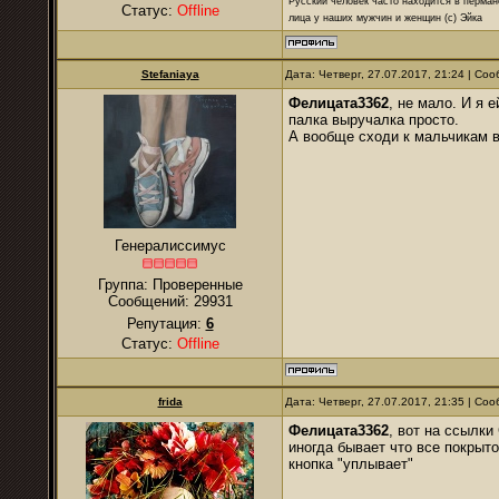
Русский человек часто находится в перман
Статус:
Offline
лица у наших мужчин и женщин (с) Эйка
Stefaniaya
Дата: Четверг, 27.07.2017, 21:24 | С
Фелицата3362
, не мало. И я 
палка выручалка просто.
А вообще сходи к мальчикам в 
Генералиссимус
Группа: Проверенные
Сообщений:
29931
Репутация:
6
Статус:
Offline
frida
Дата: Четверг, 27.07.2017, 21:35 | С
Фелицата3362
, вот на ссылки
иногда бывает что все покрыто
кнопка "уплывает"