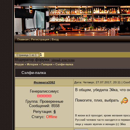
Главная
|
Регистрация
|
Вход
1
Страница
1
из
1
Модератор форума:
чёрный_властелин
Форум
»
Истории
»
Галерея
»
Сэлфи-палка
Сэлфи-палка
Фелицата3362
Дата: Четверг, 27.07.2017, 20:11 | Со
В общем, убедила Эйка, что он
Генералиссимус
Помогите, плиз, выбрать
Группа: Проверенные
Сообщений:
8558
Репутация:
6
В жизни всё проходит, кроме желания прос
Статус:
Offline
Русский человек часто находится в перман
лица у наших мужчин и женщин (с) Эйка