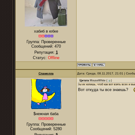
хабиб в юбке
Группа: Проверенные
Сообщений:
470
Репутация:
1
Статус:
Offline
Спамелла
Дата: Среда, 08.11.2017, 21:01 | Соо
Цитата
MouseWhite
(
)
ты их копишь, чтоб как вот взять всех и в
Вот откуда ты все знаешь?
$нежная баба
Группа: Проверенные
Сообщений:
5280
Репутация:
5