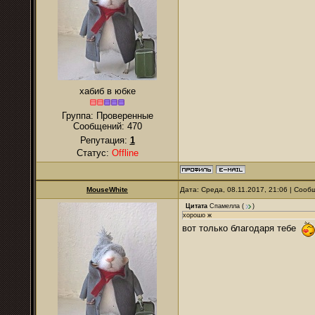
хабиб в юбке
Группа: Проверенные
Сообщений:
470
Репутация:
1
Статус:
Offline
MouseWhite
Дата: Среда, 08.11.2017, 21:06 | Соо
Цитата
Спамелла
(
)
хорошо ж
вот только благодаря тебе