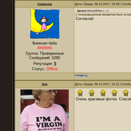
Спамелла
Дата: Среда, 08.11.2017, 10:59 | Соо
Цитата
MouseWhite
(
)
с полуразрушенным минаретом было лучш
Согласна!
$нежная баба
Группа: Проверенные
Сообщений:
5280
Репутация:
5
Статус:
Offline
Taty
Дата: Среда, 08.11.2017, 12:11 | Соо
Очень красивые фотки. Спаси