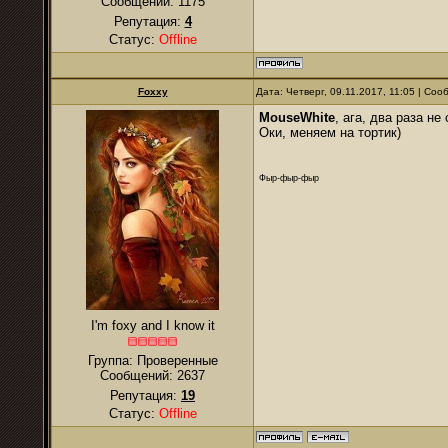
Сообщений:
1175
Репутация:
4
Статус:
Offline
Foxxy
Дата: Четверг, 09.11.2017, 11:05 | Со
MouseWhite
, ага, два раза не
Оки, меняем на тортик)
Фыр-фыр-фыр
I'm foxy and I know it
Группа: Проверенные
Сообщений:
2637
Репутация:
19
Статус:
Offline