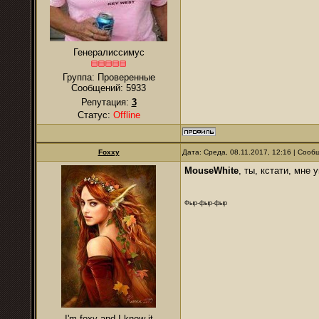
Генералиссимус
Группа: Проверенные
Сообщений:
5933
Репутация:
3
Статус:
Offline
Foxxy
Дата: Среда, 08.11.2017, 12:16 | Соо
MouseWhite
, ты, кстати, мне
Фыр-фыр-фыр
I'm foxy and I know it