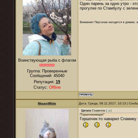
Один парень за одно утро - э
прогулке по Стамбулу с зелен
Внимание! Персонаж находится в домике, а
Воинствующая рыба с флагом
Группа: Проверенные
Сообщений:
45040
Репутация:
19
Статус:
Offline
MouseWhite
Дата: Среда, 08.11.2017, 10:13 | Соо
Цитата
Спамелла
(
)
"Горшочекневари!"
Горшочек-то наварил Спамику 