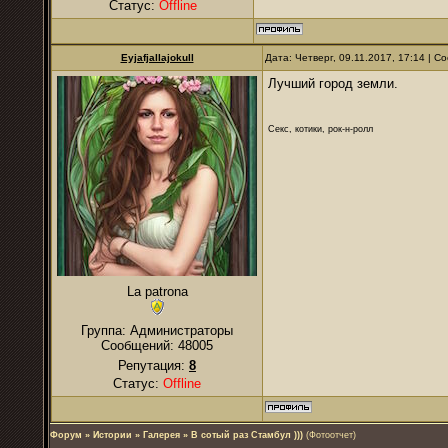
Статус:
Offline
Eyjafjallajokull
Дата: Четверг, 09.11.2017, 17:14 | 
Лучший город земли.
Секс, котики, рок-н-ролл
La patrona
Группа: Администраторы
Сообщений:
48005
Репутация:
8
Статус:
Offline
Форум
»
Истории
»
Галерея
»
В сотый раз Стамбул )))
(Фотоотчет)