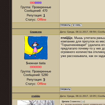
Группа: Проверенные
Сообщений:
470
Репутация:
1
Статус:
Offline
Спамелла
Дата: Среда, 08.11.2017, 09:59 | Соо
птиЦЦо
, Мышь улетала раньше
компанию для прогулок из мес
"Горшочекневари!" удалила ег
предлагало почему-то у них до
огромного количества отклик
уже рассказывала, как он за
$нежная баба
Группа: Проверенные
Сообщений:
5280
Репутация:
5
Статус:
Offline
птиЦЦо
Дата: Среда, 08.11.2017, 10:05 | Соо
Цитата
Спамелла
(
)
я с трудом выцепила одного нормального п