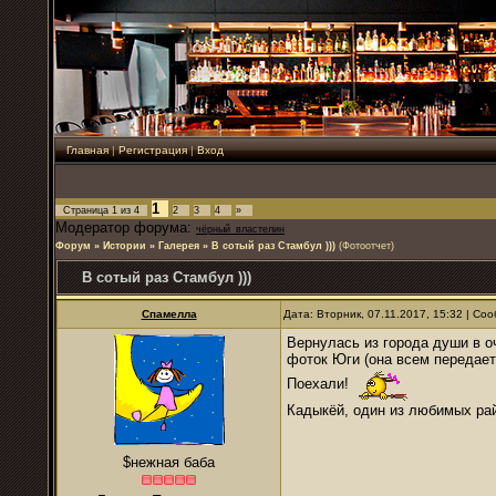
Главная
|
Регистрация
|
Вход
1
Страница
1
из
4
2
3
4
»
Модератор форума:
чёрный_властелин
Форум
»
Истории
»
Галерея
»
В сотый раз Стамбул )))
(Фотоотчет)
В сотый раз Стамбул )))
Спамелла
Дата: Вторник, 07.11.2017, 15:32 | С
Вернулась из города души в о
фоток Юги (она всем передает
Поехали!
Кадыкёй, один из любимых ра
$нежная баба