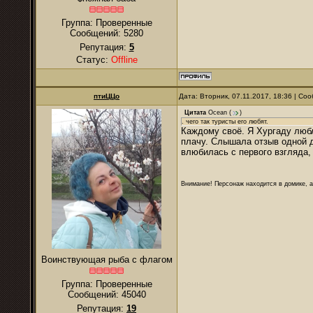
Группа: Проверенные
Сообщений:
5280
Репутация:
5
Статус:
Offline
птиЦЦо
Дата: Вторник, 07.11.2017, 18:36 | С
Цитата
Ocean
(
)
. чего так туристы его любят.
Каждому своё. Я Хургаду любл
плачу. Слышала отзыв одной д
влюбилась с первого взгляда,
Внимание! Персонаж находится в домике, а
Воинствующая рыба с флагом
Группа: Проверенные
Сообщений:
45040
Репутация:
19