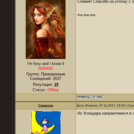
Спамик! Спасибо за улочку с з
Фыр-фыр-фыр
I'm foxy and I know it
Группа: Проверенные
Сообщений:
2637
Репутация:
19
Статус:
Offline
Спамелла
Дата: Вторник, 07.11.2017, 18:20 | С
Из Ускюдара направляемся в с