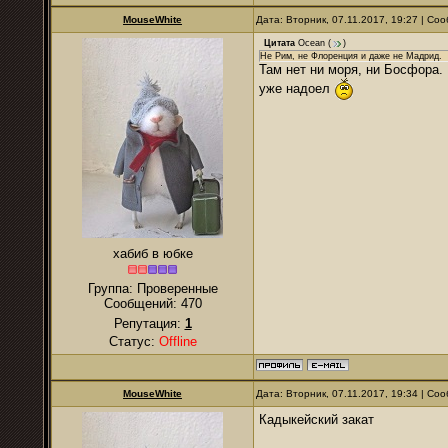
MouseWhite
Дата: Вторник, 07.11.2017, 19:27 | С
Цитата
Ocean
(
)
Не Рим, не Флоренция и даже не Мадрид.
Там нет ни моря, ни Босфора.
уже надоел
хабиб в юбке
Группа: Проверенные
Сообщений:
470
Репутация:
1
Статус:
Offline
MouseWhite
Дата: Вторник, 07.11.2017, 19:34 | С
Кадыкейский закат