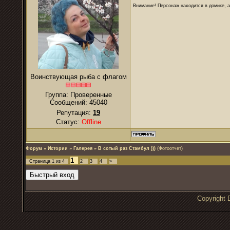
Внимание! Персонаж находится в домике, а
Воинствующая рыба с флагом
Группа: Проверенные
Сообщений:
45040
Репутация:
19
Статус:
Offline
Форум
»
Истории
»
Галерея
»
В сотый раз Стамбул )))
(Фотоотчет)
1
Страница
1
из
4
2
3
4
»
Copyrigh