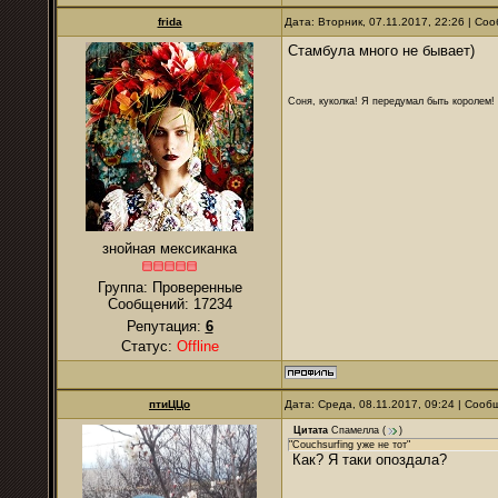
frida
Дата: Вторник, 07.11.2017, 22:26 | С
Стамбула много не бывает)
Соня, куколка! Я передумал быть королем! Я
знойная мексиканка
Группа: Проверенные
Сообщений:
17234
Репутация:
6
Статус:
Offline
птиЦЦо
Дата: Среда, 08.11.2017, 09:24 | Соо
Цитата
Спамелла
(
)
"Сouchsurfing уже не тот"
Как? Я таки опоздала?