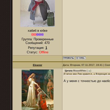
хабиб в юбке
Группа: Проверенные
Сообщений:
470
Репутация:
1
Статус:
Offline
Eleanor
Дата: Вторник, 07.11.2017, 19:41 | С
Цитата
MouseWhite
(
)
И лично мне Рим нравится, а Флоренция ни
А у меня с точностью до наоб