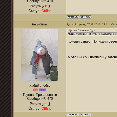
Сообщений:
470
Репутация:
1
Статус:
Offline
MouseWhite
Дата: Вторник, 07.11.2017, 22:11 | С
Цитата
Спамелла
(
)
Мышь, узнаешь? ))Внутрь не заходили, но 
Конешн узнаю. Почикали овече
А это мы со Спамиком у загон
хабиб в юбке
Группа: Проверенные
Сообщений:
470
Репутация:
1
Статус:
Offline