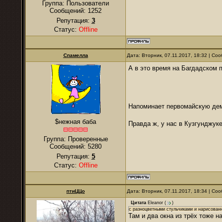
Группа: Пользователи
Сообщений:
1252
Репутация:
3
Статус:
Offline
Спамелла
Дата: Вторник, 07.11.2017, 18:32 | С
А в это время на Багдадском 
Напоминает первомайскую д
$нежная баба
Правда ж, у нас в Кузгунджу
Группа: Проверенные
Сообщений:
5280
Репутация:
5
Статус:
Offline
птиЦЦо
Дата: Вторник, 07.11.2017, 18:34 | С
Цитата
Eleanor
(
)
с разноцветными стульчиками и нарисован
Там и два окна из трёх тоже н