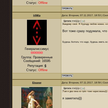
Статус:
Offline
IrINKa
Дата: Вторник, 07.11.2017, 18:53 | С
Цитата
птиЦЦо
(
)
Каждому своё. Я Хургаду люблю нежно, хотя
Вот тоже сразу подумала, что
Будешь болтать что надо, будешь иметь все
Генералиссимус
Группа: Проверенные
Сообщений:
16595
Репутация:
6
Статус:
Offline
Eleanor
Дата: Вторник, 07.11.2017, 18:59 | С
Цитата
птиЦЦо
(
)
Там и два окна из трёх тоже нарисованы)))
я заметила)))