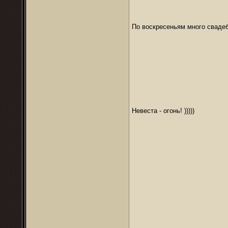
По воскресеньям много сваде
Невеста - огонь! )))))