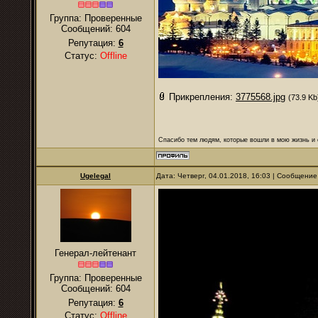
Группа: Проверенные
Сообщений:
604
Репутация:
6
Статус:
Offline
Прикрепления:
3775568.jpg
(73.9 Kb
Спасибо тем людям, которые вошли в мою жизнь и 
Ugelegal
Дата: Четверг, 04.01.2018, 16:03 | Сообщени
Генерал-лейтенант
Группа: Проверенные
Сообщений:
604
Репутация:
6
Статус:
Offline