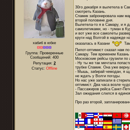
30го декабря я вылетела в Са
смотреть Казань.
Спамик забронировала нам мар
второй половине дня.
Вылетела-то я в Самару, и я 
самолетиками, но - туман в К
и вот уже все самолеты развер
круги над Волгой в надежде на
хабиб в юбке
оказалась в Казани
Там
Пилот-оптимист сказал нам по
Группа: Проверенные
Самару. Тем временем Казань 
Сообщений:
400
Московские рейсы грузили по 
- Ну ты же так мечтала попас
Репутация:
2
трубке Спамик. Она уже верну
Статус:
Offline
- Мышь, забирай чемодан, я ща
не ждать у Волги погоды.
Но нас уже запихали в стерил
оптимист. Два часа возле чуд
- Пассажиров рейса Санкт-Пет
Зал ожидания слился в едино
Про раз второй, запланирован