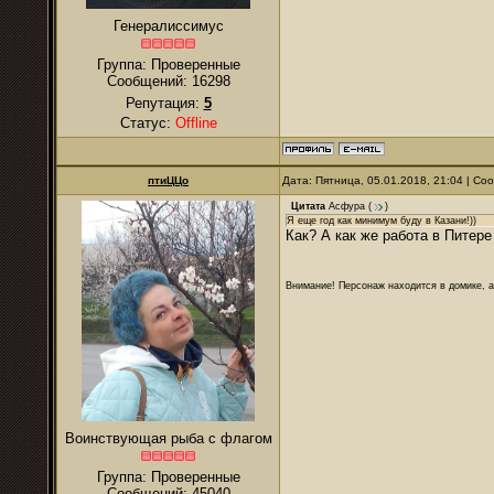
Генералиссимус
Группа: Проверенные
Сообщений:
16298
Репутация:
5
Статус:
Offline
птиЦЦо
Дата: Пятница, 05.01.2018, 21:04 | С
Цитата
Асфура
(
)
Я еще год как минимум буду в Казани!))
Как? А как же работа в Питере
Внимание! Персонаж находится в домике, а
Воинствующая рыба с флагом
Группа: Проверенные
Сообщений:
45040