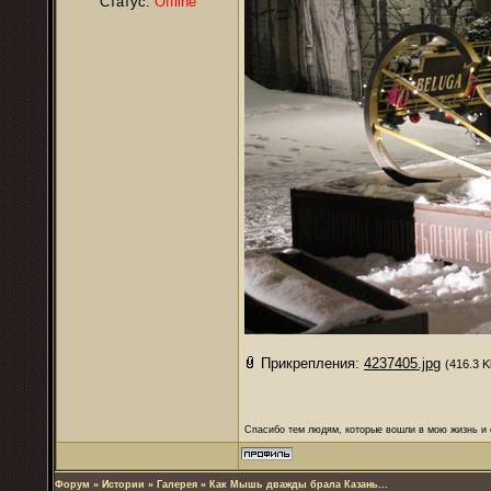
Статус:
Offline
Прикрепления:
4237405.jpg
(416.3 K
Спасибо тем людям, которые вошли в мою жизнь и 
Форум
»
Истории
»
Галерея
»
Как Мышь дважды брала Казань...