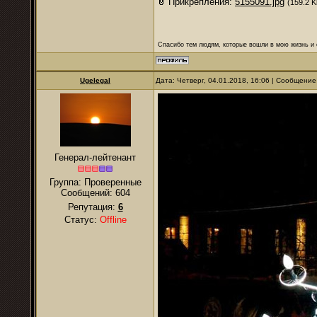
Прикрепления:
5155091.jpg
(159.2 K
Спасибо тем людям, которые вошли в мою жизнь и 
Ugelegal
Дата: Четверг, 04.01.2018, 16:06 | Сообщени
Генерал-лейтенант
Группа: Проверенные
Сообщений:
604
Репутация:
6
Статус:
Offline