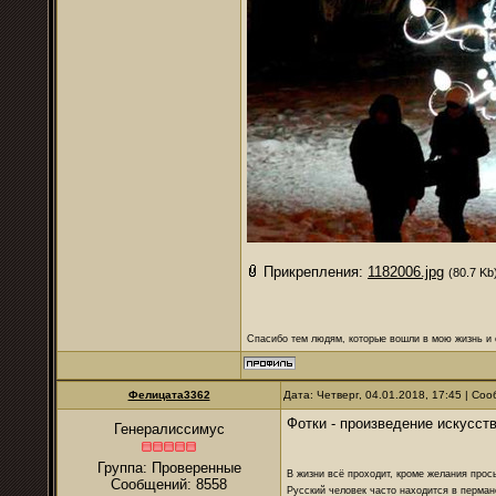
Прикрепления:
1182006.jpg
(80.7 Kb
Спасибо тем людям, которые вошли в мою жизнь и 
Фелицата3362
Дата: Четверг, 04.01.2018, 17:45 | С
Фотки - произведение искусств
Генералиссимус
Группа: Проверенные
В жизни всё проходит, кроме желания прос
Сообщений:
8558
Русский человек часто находится в перман