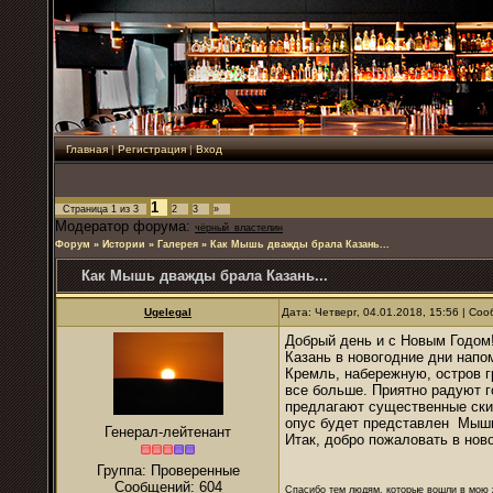
Главная
|
Регистрация
|
Вход
1
Страница
1
из
3
2
3
»
Модератор форума:
чёрный_властелин
Форум
»
Истории
»
Галерея
»
Как Мышь дважды брала Казань...
Как Мышь дважды брала Казань...
Ugelegal
Дата: Четверг, 04.01.2018, 15:56 | С
Добрый день и с Новым Годом
Казань в новогодние дни напо
Кремль, набережную, остров 
все больше. Приятно радуют г
предлагают существенные скид
опус будет представлен Мышь
Генерал-лейтенант
Итак, добро пожаловать в нов
Группа: Проверенные
Сообщений:
604
Спасибо тем людям, которые вошли в мою ж