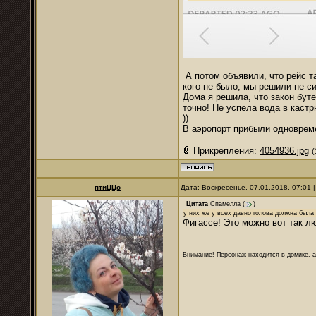
А потом объявили, что рейс та
кого не было, мы решили не с
Дома я решила, что закон буте
точно! Не успела вода в каст
))
В аэропорт прибыли одновреме
Прикрепления:
4054936.jpg
(
птиЦЦо
Дата: Воскресенье, 07.01.2018, 07:01
Цитата
Спамелла
(
)
у них же у всех давно голова должна была
Фигассе! Это можно вот так л
Внимание! Персонаж находится в домике, а