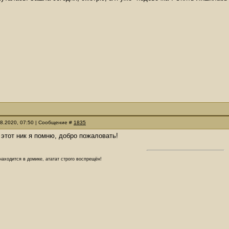
08.2020, 07:50 | Сообщение #
1835
, этот ник я помню, добро пожаловать!
аходится в домике, ататат строго воспрещён!