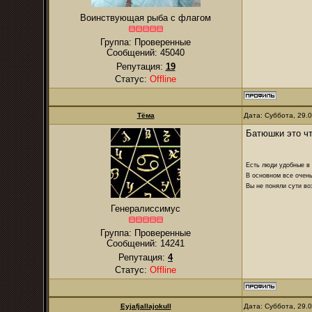
Воинствующая рыба с флагом
Группа: Проверенные
Сообщений:
45040
Репутация:
19
Статус:
Offline
Тёма
Дата: Суббота, 29.
Батюшки это чт
Есть люди удобные в б
В основном все очень
Вы не поняли сути в
Генералиссимус
Группа: Проверенные
Сообщений:
14241
Репутация:
4
Статус:
Offline
Eyjafjallajokull
Дата: Суббота, 29.