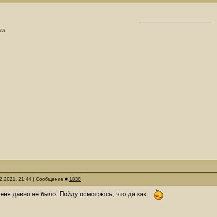
олл
12.2021, 21:44 | Сообщение #
1838
еня давно не было. Пойду осмотрюсь, что да как.