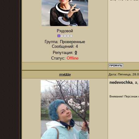
Рядовой
Группа: Проверенные
Сообщений:
4
Репутация:
0
Статус:
Offline
птиЦЦо
Дата: Пятница, 28.
nedevochka
, а
Внимание! Персонаж н