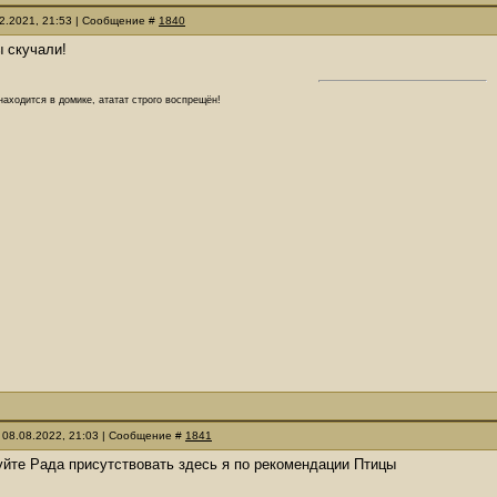
12.2021, 21:53 | Сообщение #
1840
ы скучали!
аходится в домике, ататат строго воспрещён!
 08.08.2022, 21:03 | Сообщение #
1841
йте Рада присутствовать здесь я по рекомендации Птицы