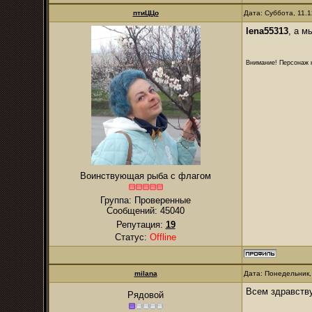
птиЦЦо
Дата: Суббота, 11.
lena55313
, а м
Внимание! Персонаж н
Воинствующая рыба с флагом
Группа: Проверенные
Сообщений:
45040
Репутация:
19
Статус:
Offline
milana
Дата: Понедельник,
Всем здравству
Рядовой