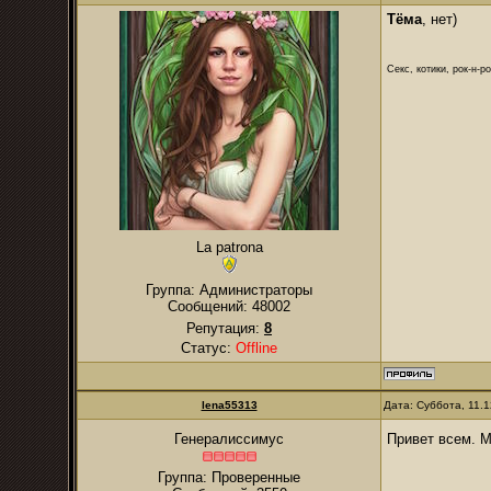
Тёма
, нет)
Секс, котики, рок-н-р
La patrona
Группа: Администраторы
Сообщений:
48002
Репутация:
8
Статус:
Offline
lena55313
Дата: Суббота, 11.
Привет всем. М
Генералиссимус
Группа: Проверенные