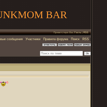
UNKMOM BAR
Приветствую Вас
Гость
|
RSS
вые сообщения
·
Участники
·
Правила форума
·
Поиск
·
RSS
]