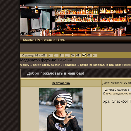
Главная
|
Регистрация
|
Вход
62
Страница
62
из
63
«
1
2
…
60
61
63
»
Модератор форума:
JudgeDredd
Форум
»
Двери открываются
»
Гардероб
»
Добро пожаловать в наш бар!
(Новоп
Добро пожаловать в наш бар!
nedevochka
Дата: Четверг, 27.
Цитата
Спамелла
(
Casya, а недевочка н
Ура! Спасибо! 