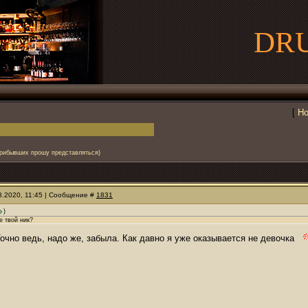
DR
[
Но
рибывших прошу представляться)
08.2020, 11:45 | Сообщение #
1831
)
е твой ник?
Точно ведь, надо же, забыла. Как давно я уже оказывается не девочка