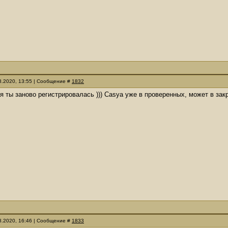
08.2020, 13:55 | Сообщение #
1832
ря ты заново регистрировалась ))) Casya уже в проверенных, может в з
08.2020, 16:46 | Сообщение #
1833