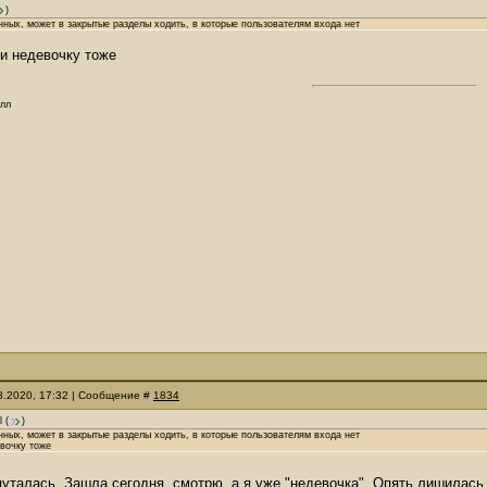
)
ных, может в закрытые разделы ходить, в которые пользователям входа нет
и недевочку тоже
олл
08.2020, 17:32 | Сообщение #
1834
l
(
)
нных, может в закрытые разделы ходить, в которые пользователям входа нет
вочку тоже
апуталась. Зашла сегодня, смотрю, а я уже "недевочка". Опять лишилас