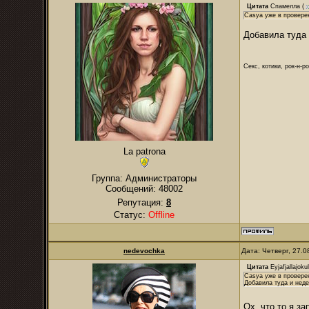
Цитата
Спамелла
(
Casya уже в проверен
Добавила туда 
Секс, котики, рок-н-р
La patrona
Группа: Администраторы
Сообщений:
48002
Репутация:
8
Статус:
Offline
nedevochka
Дата: Четверг, 27.
Цитата
Eyjafjallajokul
Casya уже в провере
Добавила туда и неде
Ох, что то я з