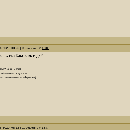
08.2020, 03:26 | Сообщение #
1836
о, сама Кася с кк и дх?
ыту, а есть нет!
 гибко мягко и цветно
озмущения моего (с-Миришна)
08.2020, 08:12 | Сообщение #
1837