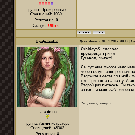
Группа: Проверенные
Сообщений:
1060
Репутация:
0
Статус:
Offline
Eyjafjallajokull
Дата: Четверг, 09.03.2017, 09:12 | 
OrhideyaS
,
сделала!
другарица
, привет!
Гуськов
, привет!
Да, тут еще многое надо на
мере поступления решаем п
Взоржите вместе со мной - ме
тот. Пришлите на почту. А о
Второй раз пытаюсь. Он тако
он взял и меня заблокировал
Секс, котики, рок-н-ролл
La patrona
Группа: Администраторы
Сообщений:
48002
Репутация:
8