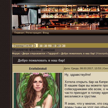
Главная
|
Регистрация
|
Вход
1
Страница
1
из
63
2
3
…
62
63
»
Модератор форума:
JudgeDredd
Форум
»
Двери открываются
»
Гардероб
»
Добро пожаловать в наш бар!
(Новоприбы
Добро пожаловать в наш бар!
Eyjafjallajokull
Дата: Среда, 08.03.2017, 13:53 | С
Ну, здравствуйте!
Хотела открыть бар на Кипре
В нашем баре вы можете проп
собеседниками обо всем, о 
часто приходит в голову иде
веселимся и грустим.
Я знаю, что у многих, кто сю
воины тьмы на этот раз объе