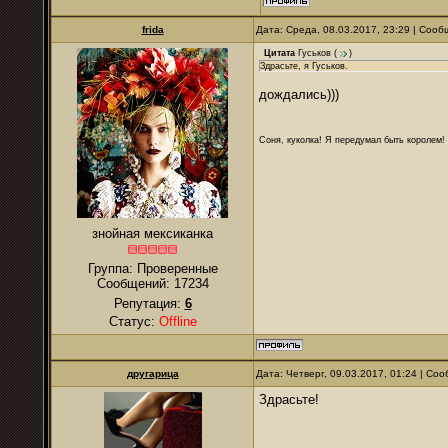
frida
Дата: Среда, 08.03.2017, 23:29 | Соо
Цитата
Гуськов
(
)
Здрасьте, я Гуськов.
дождались)))
Соня, куколка! Я передумал быть королем! Я
знойная мексиканка
Группа: Проверенные
Сообщений:
17234
Репутация:
6
Статус:
Offline
другарица
Дата: Четверг, 09.03.2017, 01:24 | С
Здрасьте!