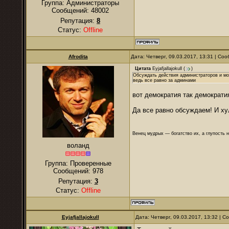
Группа: Администраторы
Сообщений:
48002
Репутация:
8
Статус:
Offline
Afrodita
Дата: Четверг, 09.03.2017, 13:31 | С
Цитата
Eyjafjallajokull
(
)
Обсуждать действия администраторов и мо
ведь все равно за админами
вот демократия так демократи
Да все равно обсуждаем! И ху
Венец мудрых — богатство их, а глупость 
воланд
Группа: Проверенные
Сообщений:
978
Репутация:
3
Статус:
Offline
Eyjafjallajokull
Дата: Четверг, 09.03.2017, 13:32 | 