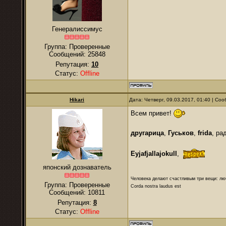
Генералиссимус
Группа: Проверенные
Сообщений:
25848
Репутация:
10
Статус:
Offline
Hikari
Дата: Четверг, 09.03.2017, 01:40 | С
Всем привет!
другарица
,
Гуськов
,
frida
, ра
Eyjafjallajokull
,
японский дознаватель
Человека делают счастливым три вещи: лю
Группа: Проверенные
Corda nostra laudus est
Сообщений:
10811
Репутация:
8
Статус:
Offline