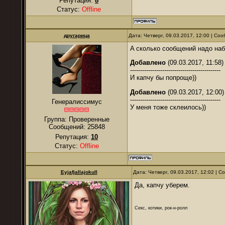
Репутация:
8
Статус:
Offline
другарица
Дата: Четверг, 09.03.2017, 12:00 | С
A cколько сообщений надо наб
Добавлено
(09.03.2017, 11:58)
---------------------------------------------
И капчу бы попроще))
Добавлено
(09.03.2017, 12:00)
---------------------------------------------
Генералиссимус
У меня тоже склеилось))
Группа: Проверенные
Сообщений:
25848
Репутация:
10
Статус:
Offline
Eyjafjallajokull
Дата: Четверг, 09.03.2017, 12:02 | 
Да, капчу уберем.
Секс, котики, рок-н-ролл