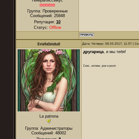
Генералиссимус
Группа: Проверенные
Сообщений:
25848
Репутация:
10
Статус:
Offline
Eyjafjallajokull
Дата: Четверг, 09.03.2017, 11:57 | 
другарица
, и мы тебя!
Секс, котики, рок-н-ролл
La patrona
Группа: Администраторы
Сообщений:
48002