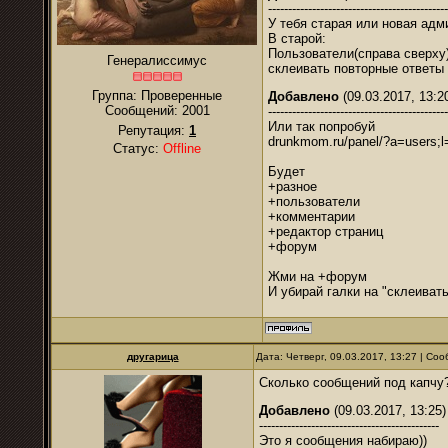
---------------------------------------------
У тебя старая или новая адм
В старой:
Пользователи(справа сверху)
Генералиссимус
склеивать повторные ответы
Группа: Проверенные
Добавлено
(09.03.2017, 13:2
Сообщений:
2001
---------------------------------------------
Или так попробуй
Репутация:
1
drunkmom.ru/panel/?a=users;l
Статус:
Offline
Будет
+разное
+пользователи
+комментарии
+редактор страниц
+форум
Жми на +форум
И убирай галки на "склеиват
другарица
Дата: Четверг, 09.03.2017, 13:27 | С
Сколько сообщений под капчу
Добавлено
(09.03.2017, 13:25)
---------------------------------------------
Это я сообщения набираю))