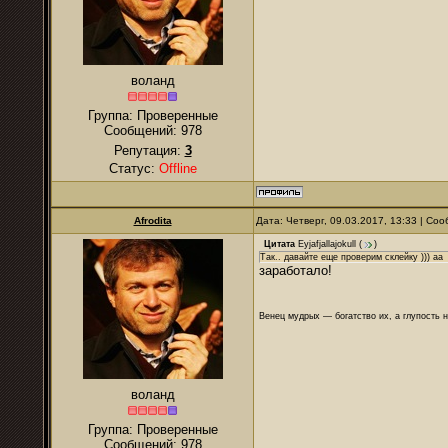
воланд
Группа: Проверенные
Сообщений:
978
Репутация:
3
Статус:
Offline
Afrodita
Дата: Четверг, 09.03.2017, 13:33 | С
Цитата
Eyjafjallajokull
(
)
Так.. давайте еще проверим склейку ))) аа
заработало!
Венец мудрых — богатство их, а глупость 
воланд
Группа: Проверенные
Сообщений:
978