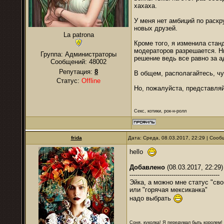
хахаха.
У меня нет амбиций по раскр
новых друзей.
La patrona
Кроме того, я изменила ста
модераторов разрешается. Ни
Группа: Администраторы
решение ведь все равно за а
Сообщений:
48002
Репутация:
8
В общем, располагайтесь, чу
Статус:
Offline
Но, пожалуйста, представляй
Секс, котики, рок-н-ролл
frida
Дата: Среда, 08.03.2017, 22:29 | Соо
hello
Добавлено
(08.03.2017, 22:29)
---------------------------------------------
Эйка, а можно мне статус "св
или "горячая мексиканка"
надо выбрать
Соня, куколка! Я передумал быть королем! Я