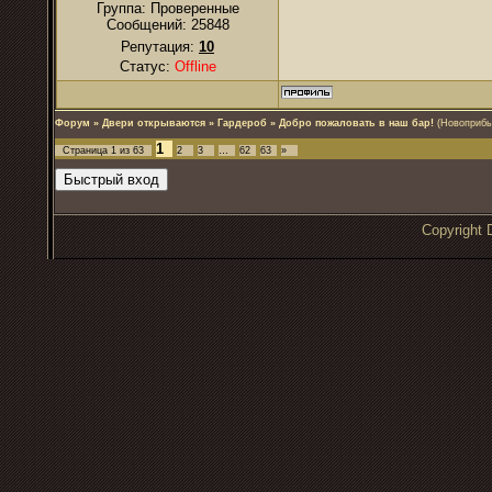
Группа: Проверенные
Сообщений:
25848
Репутация:
10
Статус:
Offline
Форум
»
Двери открываются
»
Гардероб
»
Добро пожаловать в наш бар!
(Новоприбы
1
Страница
1
из
63
2
3
…
62
63
»
Copyrigh