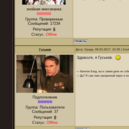
знойная мексиканка
Группа: Проверенные
Сообщений:
17234
Репутация:
6
Статус:
Offline
Гуськов
Дата: Среда, 08.03.2017, 22:35 | Со
Здрасьте, я Гуськов.
— Капитан Блад, вы в самом деле не соби
— Да? Я сам тоже презренный пират и поэ
Подполковник
Группа: Пользователи
Сообщений:
37
Репутация:
0
Статус:
Offline