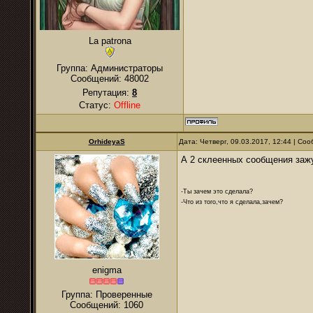
La patrona
Группа: Администраторы
Сообщений:
48002
Репутация:
8
Статус:
Offline
OrhideyaS
Дата: Четверг, 09.03.2017, 12:44 | С
А 2 склеенных сообщения зажу
-Ты зачем это сделала?
-Что из того,что я сделала,зачем?
enigma
Группа: Проверенные
Сообщений:
1060