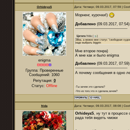
OrhideyaS
Дата: Четверг, 09.03.2017, 07:59 | С
Морненг, курочки!)
Добавлено
(09.03.2017, 07:54)
---------------------------------------------
Цитата
frida
(
)
Эйка, а можно мне статус "свободная худо
надо выбрать biggrin
Мне второе понра)
А мне как и было enigma
enigma
Добавлено
(09.03.2017, 07:59)
---------------------------------------------
Группа: Проверенные
А почему сообщения в одно л
Сообщений:
1060
Репутация:
0
Статус:
Offline
-Ты зачем это сделала?
-Что из того,что я сделала,зачем?
frida
Дата: Четверг, 09.03.2017, 08:08 | С
OrhideyaS
, ну тут в процессе
рада тебя видеть чмоки