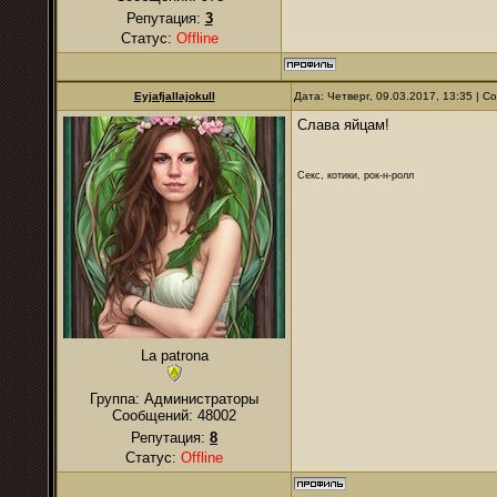
Репутация:
3
Статус:
Offline
Eyjafjallajokull
Дата: Четверг, 09.03.2017, 13:35 | 
Слава яйцам!
Секс, котики, рок-н-ролл
La patrona
Группа: Администраторы
Сообщений:
48002
Репутация:
8
Статус:
Offline