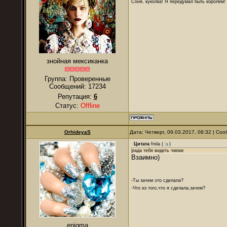
Соня, куколка! Я передумал быть королем! Я
знойная мексиканка
Группа: Проверенные
Сообщений:
17234
Репутация:
6
Статус:
Offline
OrhideyaS
Дата: Четверг, 09.03.2017, 08:32 | С
Цитата
frida
(
)
рада тебя видеть чмоки
Взаимно)
-Ты зачем это сделала?
-Что из того,что я сделала,зачем?
enigma