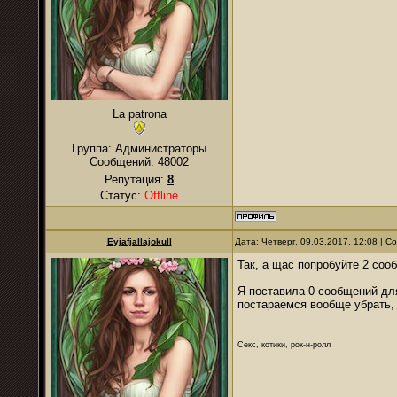
La patrona
Группа: Администраторы
Сообщений:
48002
Репутация:
8
Статус:
Offline
Eyjafjallajokull
Дата: Четверг, 09.03.2017, 12:08 | 
Так, а щас попробуйте 2 со
Я поставила 0 сообщений для
постараемся вообще убрать, 
Секс, котики, рок-н-ролл