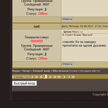
Группа: Проверенные
Сообщений:
4697
Репутация:
3
Статус:
Offline
Ledii
Дата: Пятница, 02.06.2017, 17:11 | С
Цитата
Hikari
(
)
5. Стокетт Кэтрин "Прислуга"
Генералиссимус
спасибо Хи за наводку.
прочитала на одном дыхании.
Группа: Проверенные
Сообщений:
4697
Репутация:
3
Статус:
Offline
Форум
»
Чилаут
»
Книжный шкаф
»
Изба-читальня
(читаем и обсуждаем вместе)
2
Страница
2
из
12
«
1
3
4
…
11
12
»
Copyrigh