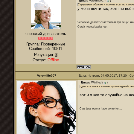
Цитата
Veromille007
(
)
Стругацких обожаю и прочла все, но самое
у меня почти так, хотя не всё
Человека делают счастливым три вещи: лю
Corda nostra laudus est
японский дознаватель
Группа: Проверенные
Сообщений:
10811
Репутация:
8
Статус:
Offline
Veromille007
Дата: Четверг, 04.05.2017, 17:20 | 
Цитата
Winifred
(
)
одно из самых сильных произведений, чт
вот и я как то случайно на н
Cats just wanna have some fun...