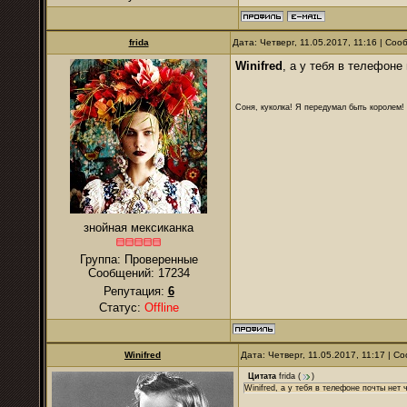
frida
Дата: Четверг, 11.05.2017, 11:16 | Со
Winifred
, а у тебя в телефоне
Соня, куколка! Я передумал быть королем! Я
знойная мексиканка
Группа: Проверенные
Сообщений:
17234
Репутация:
6
Статус:
Offline
Winifred
Дата: Четверг, 11.05.2017, 11:17 | 
Цитата
frida
(
)
Winifred, а у тебя в телефоне почты нет 