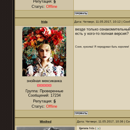
Репутация:
6
Статус:
Offline
frida
Дата: Четверг, 11.05.2017, 10:12 | Со
везде только ознакомительный
есть у кого-то полная версия?
Соня, куколка! Я передумал быть королем! Я
знойная мексиканка
Группа: Проверенные
Сообщений:
17234
Репутация:
6
Статус:
Offline
Winifred
Дата: Четверг, 11.05.2017, 10:36 | 
Цитата
frida
(
)