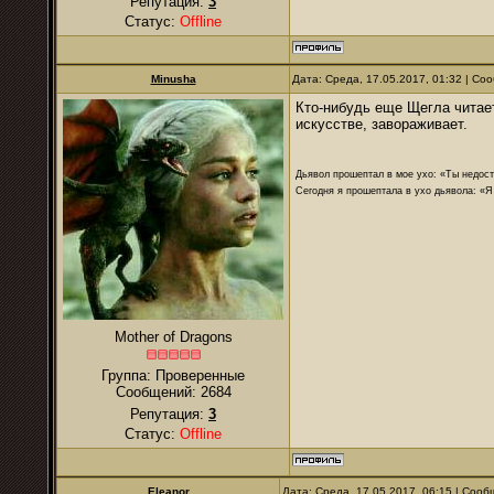
Репутация:
3
Статус:
Offline
Minusha
Дата: Среда, 17.05.2017, 01:32 | С
Кто-нибудь еще Щегла читает
искусстве, завораживает.
Дьявол прошептал в мое ухо: «Ты недост
Сегодня я прошептала в ухо дьявола: «Я
Mother of Dragons
Группа: Проверенные
Сообщений:
2684
Репутация:
3
Статус:
Offline
Eleanor
Дата: Среда, 17.05.2017, 06:15 | Соо