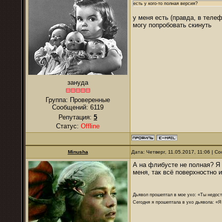
есть у кого-то полная версия?
у меня есть (правда, в теле
могу попробовать скинуть
зануда
Группа: Проверенные
Сообщений:
6119
Репутация:
5
Статус:
Offline
Minusha
Дата: Четверг, 11.05.2017, 11:06 | 
А на флибусте не полная? Я 
меня, так всё поверхностно 
Дьявол прошептал в мое ухо: «Ты недост
Сегодня я прошептала в ухо дьявола: «Я