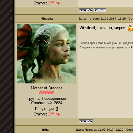
Статус:
Offline
Minusha
Дата: Четверг, 11.05.2017, 11:26 | 
Winifred
, скачала, мерси
Дьявол прошептал в мое ухо: «Ты недост
Сегодня я прошептала в ухо дьявола: «Я
Mother of Dragons
Группа: Проверенные
Сообщений:
2684
Репутация:
3
Статус:
Offline
frida
Дата: Четверг, 11.05.2017, 12:29 | Со