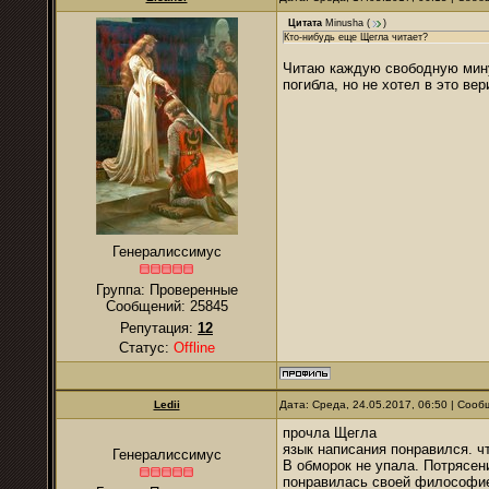
Цитата
Minusha
(
)
Кто-нибудь еще Щегла читает?
Читаю каждую свободную минут
погибла, но не хотел в это вер
Генералиссимус
Группа: Проверенные
Сообщений:
25845
Репутация:
12
Статус:
Offline
Ledii
Дата: Среда, 24.05.2017, 06:50 | Соо
прочла Щегла
язык написания понравился. ч
Генералиссимус
В обморок не упала. Потрясен
понравилась своей философи