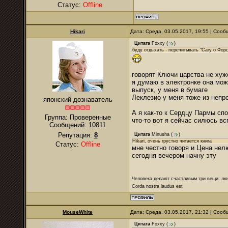
Статус:
Offline
Hikari
Дата: Среда, 03.05.2017, 19:55 | Соо
Цитата
Foxxy
(
)
буду отдыхать - перечитывать "Сагу о Фор
говорят Ключи царства не хуж
я думаю в электронке она може
выпуск, у меня в бумаге
Леклезио у меня тоже из непр
японский дознаватель
А я как-то к Сердцу Пармы сп
Группа: Проверенные
что-то вот я сейчас силюсь вс
Сообщений:
10811
Репутация:
8
Цитата
Minusha
(
)
Hikari, очень грустно читается книга
Статус:
Offline
мне честно говоря и Цена не
сегодня вечером начну эту
Человека делают счастливым три вещи: лю
Corda nostra laudus est
MouseWhite
Дата: Среда, 03.05.2017, 21:32 | Соо
Цитата
Foxxy
(
)