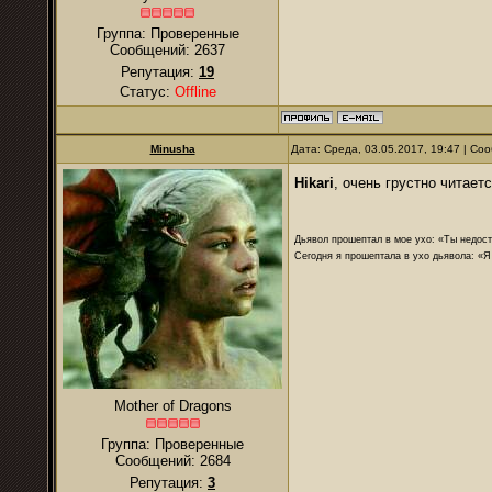
Группа: Проверенные
Сообщений:
2637
Репутация:
19
Статус:
Offline
Minusha
Дата: Среда, 03.05.2017, 19:47 | С
Hikari
, очень грустно читает
Дьявол прошептал в мое ухо: «Ты недост
Сегодня я прошептала в ухо дьявола: «Я
Mother of Dragons
Группа: Проверенные
Сообщений:
2684
Репутация:
3