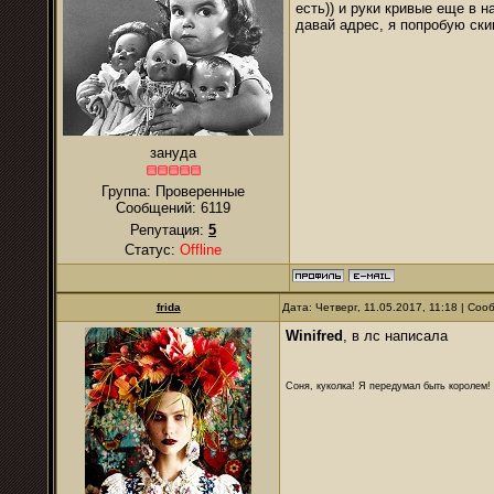
есть)) и руки кривые еще в н
давай адрес, я попробую ски
зануда
Группа: Проверенные
Сообщений:
6119
Репутация:
5
Статус:
Offline
frida
Дата: Четверг, 11.05.2017, 11:18 | Со
Winifred
, в лс написала
Соня, куколка! Я передумал быть королем! Я