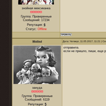
знойная мексиканка
Группа: Проверенные
Сообщений:
17234
Репутация:
6
Статус:
Offline
Winifred
Дата: Четверг, 11.05.2017, 11:21 | 
отправила.
если не пришло, пиши, еще р
зануда
Группа: Проверенные
Сообщений:
6119
Репутация:
5