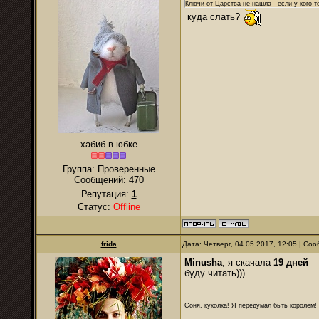
Ключи от Царства не нашла - если у кого-т
куда слать?
хабиб в юбке
Группа: Проверенные
Сообщений:
470
Репутация:
1
Статус:
Offline
frida
Дата: Четверг, 04.05.2017, 12:05 | С
Minusha
, я скачала
19 дней
буду читать)))
Соня, куколка! Я передумал быть королем! Я