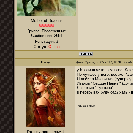
Mother of Dragons
Группа: Проверенные
Сообщений:
2684
Репутация:
3
Статус:
Offline
Foxxy
Дата: Среда, 03.05.2017, 18:39 | Соо
у Кронина читала многое, Ключ
Но лучшее у него, все же, "З
Я добила Мьевилля (супер-супе
Иванов "Сердце Пармы" (дочи
Леклезио "Пустыня"
в перерывах буду отдыхать - п
Фыр-фыр-фыр
I'm foxy and I know it