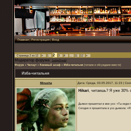
Главная
|
Регистрация
|
Вход
2
Страница
2
из
12
«
1
3
4
…
11
12
»
Модератор форума:
JudgeDredd
Форум
»
Чилаут
»
Книжный шкаф
»
Изба-читальня
(читаем и обсуждаем вместе)
Изба-читальня
Minusha
Дата: Среда, 03.05.2017, 11:23 | С
Hikari
, читаешь? Я уже 30% 
Дьявол прошептал в мое ухо: «Ты недост
Сегодня я прошептала в ухо дьявола: «Я