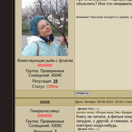
объяснить? Или это неправил
Внимание! Персонаж находится в домике, а
Воинствующая рыба с флагом
Группа: Проверенные
Сообщений:
45040
Репутация:
19
Статус:
Offline
SAYAS
Дата: Четверг, 30.06.2022, 16:16 | С
Цитата
frida
(
)
Генералиссимус
начала читать «Вторая жизнь Уве» Фредрик
Книгу не читала, а фильм пон
занудно, с другой, и смешно,
Группа: Проверенные
повторно когда-нибудь.
Сообщений:
43092
Цитата
frida
(
)
Репутация:
7