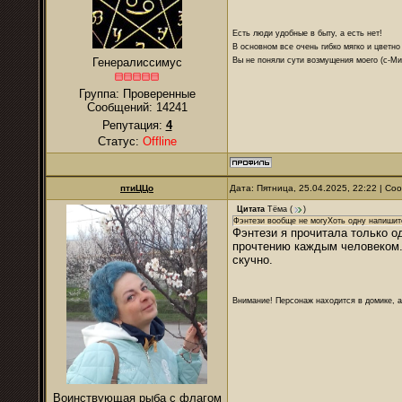
Есть люди удобные в быту, а есть нет!
В основном все очень гибко мягко и цветно
Вы не поняли сути возмущения моего (с-М
Генералиссимус
Группа: Проверенные
Сообщений:
14241
Репутация:
4
Статус:
Offline
птиЦЦо
Дата: Пятница, 25.04.2025, 22:22 | С
Цитата
Тёма
(
)
Фэнтези вообще не могуХоть одну напишит
Фэнтези я прочитала только од
прочтению каждым человеком. 
скучно.
Внимание! Персонаж находится в домике, а
Воинствующая рыба с флагом