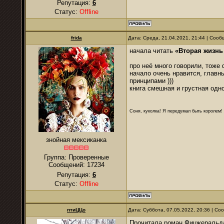
Репутация:
6
Статус:
Offline
frida
Дата: Среда, 21.04.2021, 21:44 | Соо
начала читать
«Вторая жизнь
про неё много говорили, тоже 
начало очень нравится, главны
принципами )))
книга смешная и грустная одн
Соня, куколка! Я передумал быть королем! Я
знойная мексиканка
Группа: Проверенные
Сообщений:
17234
Репутация:
6
Статус:
Offline
птиЦЦо
Дата: Суббота, 07.05.2022, 20:36 | С
Прочитала роман Фицжеральда 