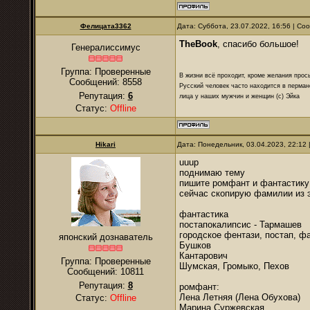
Фелицата3362
Дата: Суббота, 23.07.2022, 16:56 | С
TheBook
, спасибо большое!
Генералиссимус
Группа: Проверенные
В жизни всё проходит, кроме желания прос
Сообщений:
8558
Русский человек часто находится в перман
Репутация:
6
лица у наших мужчин и женщин (с) Эйка
Статус:
Offline
Hikari
Дата: Понедельник, 03.04.2023, 22:12
uuup
поднимаю тему
пишите ромфант и фантастику 
сейчас скопирую фамилии из э
фантастика
постапокалипсис - Тармашев
городское фентази, постап, ф
японский дознаватель
Бушков
Кантарович
Группа: Проверенные
Шумская, Громыко, Пехов
Сообщений:
10811
Репутация:
8
ромфант:
Лена Летняя (Лена Обухова)
Статус:
Offline
Марина Суржевская