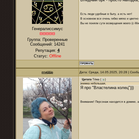
Есть люди удобные в быту, а есть нет!
В основном все очень гибко мягко и цветно
Вы не поняли сути возмущения моего (с-М
Генералиссимус
Группа: Проверенные
Сообщений:
14241
Репутация:
4
Статус:
Offline
птиЦЦо
Дата: Среда, 14.05.2025, 20:28 | Соо
Цитата
Тёма
(
)
книжка небольшая,
Я про "Властелина колец")))
Внимание! Персонаж находится в домике, а