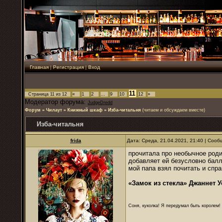
Главная
|
Регистрация
|
Вход
11
Страница
11
из
12
«
1
2
…
9
10
12
»
Модератор форума:
JudgeDredd
Форум
»
Чилаут
»
Книжный шкаф
»
Изба-читальня
(читаем и обсуждаем вместе)
Изба-читальня
frida
Дата: Среда, 21.04.2021, 21:40 | Соо
прочитала про необычное роди
добавляет ей безусловно балл
мой папа взял почитать и спр
«Замок из стекла» Джаннет 
Соня, куколка! Я передумал быть королем! Я