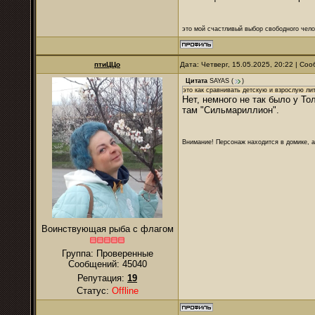
это мой счастливый выбор свободного чело
птиЦЦо
Дата: Четверг, 15.05.2025, 20:22 | С
Цитата
SAYAS
(
)
это как сравнивать детскую и взрослую лит
Нет, немного не так было у То
там "Сильмариллион".
Внимание! Персонаж находится в домике, а
Воинствующая рыба с флагом
Группа: Проверенные
Сообщений:
45040
Репутация:
19
Статус:
Offline