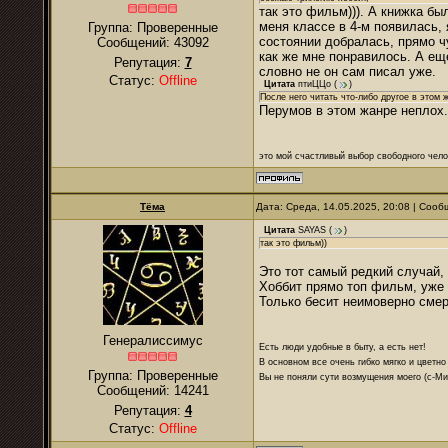
так это фильм))). А книжка бы
меня классе в 4-м появилась,
Группа: Проверенные
состоянии добралась, прямо ч
Сообщений:
43092
как же мне понравилось. А еще
Репутация:
7
словно не он сам писал уже.
Статус:
Offline
Цитата
птиЦЦо
(
)
После него читать что-либо другое в этом 
Перумов в этом жанре неплох.
это мой счастливый выбор свободного чело
Тёма
Дата: Среда, 14.05.2025, 20:08 | Соо
Цитата
SAYAS
(
)
так это фильм))
Это тот самый редкий случай,
Хоббит прямо топ фильм, уже 
Только бесит неимоверно смер
Генералиссимус
Есть люди удобные в быту, а есть нет!
В основном все очень гибко мягко и цветно
Группа: Проверенные
Вы не поняли сути возмущения моего (с-М
Сообщений:
14241
Репутация:
4
Статус:
Offline