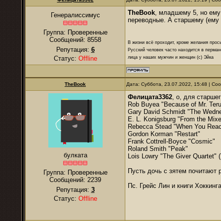
TheBook
, младшему 5, но ему
Генералиссимус
переводные. А старшему (ему 1
Группа: Проверенные
Сообщений:
8558
В жизни всё проходит, кроме желания прос
Репутация:
6
Русский человек часто находится в перман
лица у наших мужчин и женщин (с) Эйка
Статус:
Offline
TheBook
Дата: Суббота, 23.07.2022, 15:48 | С
Фелицата3362
, о, для старше
Rob Buyea "Because of Mr. Teru
Gary David Schmidt "The Wednes
E. L. Konigsburg "From the Mixe
Rebecca Stead "When You Reach
Gordon Korman "Restart"
Frank Cottrell-Boyce "Cosmic"
Roland Smith "Peak"
булката
Lois Lowry "The Giver Quartet" 
Пусть дочь с зятем почитают 
Группа: Проверенные
Сообщений:
2239
Пс. Грейс Лин и книги Хоккин
Репутация:
3
Статус:
Offline