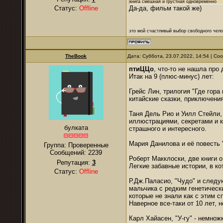
книга смешная и грустная одновременно
Статус:
Offline
Да-да, фильм такой же)
это мой счастливый выбор свободного чело
TheBook
Дата: Суббота, 23.07.2022, 14:54 | С
птиЦЦо
, что-то не нашла про
Итак на 9 (плюс-минус) лет:
Грейс Лин, трилогия "Где гора
китайские сказки, приключения
Таня Дель Рио и Уилл Стейли, 
иллюстрациями, секретами и 
булката
страшного и интересного.
Мария Данилова и её повесть "
Группа: Проверенные
Сообщений:
2239
Роберт Макклоски, две книги 
Репутация:
3
Легкие забавные истории, в к
Статус:
Offline
Р.Дж.Паласио, "Чудо" и следу
мальчика с редким генетически
которые не знали как с этим 
Наверное все-таки от 10 лет, 
Карл Хайасен, "У-гу" - немнож