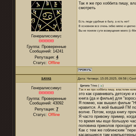
Так я же про хоббита пишу, в
смотреть
Есть люди удобные в быту, а есть нет!
В основном все очень гибко мягко и цветно
Вы не поняли сути возмущения моего (с-М
Генералиссимус
Группа: Проверенные
Сообщений:
14241
Репутация:
4
Статус:
Offline
SAYAS
Дата: Четверг, 15.05.2025, 09:58 | С
Цитата
Тёма
(
)
Генералиссимус
Так я же про хоббита пишу, властелин ко
это как сравнивать детскую и 
книга (да и фильм) для "взрос
Группа: Проверенные
Я помню, как вышел фильм "Ноч
Сообщений:
43092
нравится. А мой бывший ГМ по
Репутация:
7
волне. Потом, когда книгу про
Статус:
Offline
Я часто привожу пример, ког
то время мы еще большую част
половина приколов проходит 
Как с тем же гоблинским "пере
касающиеся там компьютерных 