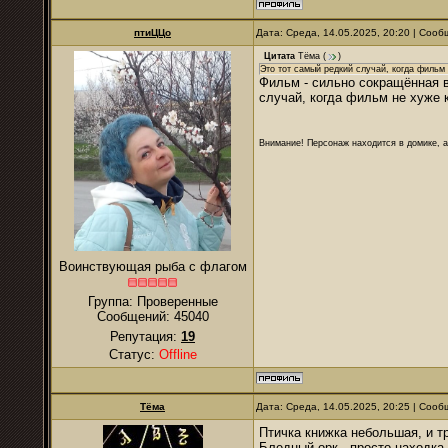
птиЦЦо
Дата: Среда, 14.05.2025, 20:20 | Соо
Цитата
Тёма
(
)
Это тот самый редкий случай, когда фильм
Фильм - сильно сокращённая в
случай, когда фильм не хуже к
Внимание! Персонаж находится в домике, а
Воинствующая рыба с флагом
Группа: Проверенные
Сообщений:
45040
Репутация:
19
Статус:
Offline
Тёма
Дата: Среда, 14.05.2025, 20:25 | Соо
Птичка книжка небольшая, и тр
Бледный орк - просто находка