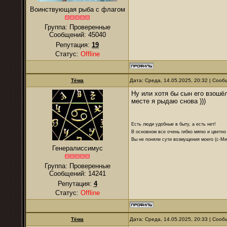
Воинствующая рыба с флагом
Группа: Проверенные
Сообщений:
45040
Репутация:
19
Статус:
Offline
Тёма
Дата: Среда, 14.05.2025, 20:32 | Соо
Ну или хотя бы сын его взошёл
месте я рыдаю снова )))
Есть люди удобные в быту, а есть нет!
В основном все очень гибко мягко и цветно
Вы не поняли сути возмущения моего (с-М
Генералиссимус
Группа: Проверенные
Сообщений:
14241
Репутация:
4
Статус:
Offline
Тёма
Дата: Среда, 14.05.2025, 20:33 | Соо