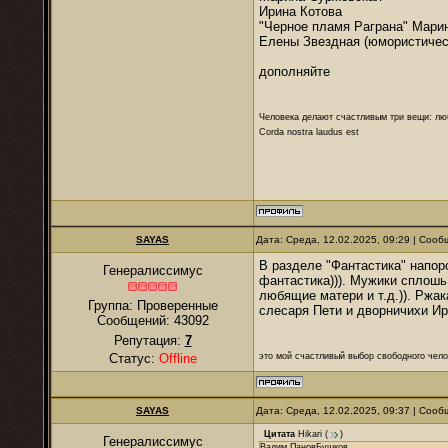
Ирина Котова
"Черное пламя Раграна" Мари
Елены Звездная (юмористичес
дополняйте
Человека делают счастливым три вещи: лю
Corda nostra laudus est
SAYAS
Дата: Среда, 12.02.2025, 09:29 | Соо
В разделе "Фантастика" напор
Генералиссимус
фантастика))). Мужики сплош
любящие матери и т.д.)). Ржа
Группа: Проверенные
слесаря Пети и дворничихи Ир
Сообщений:
43092
Репутация:
7
это мой счастливый выбор свободного чело
Статус:
Offline
SAYAS
Дата: Среда, 12.02.2025, 09:37 | Соо
Цитата
Hikari
(
)
Генералиссимус
Вадим ПановБушков