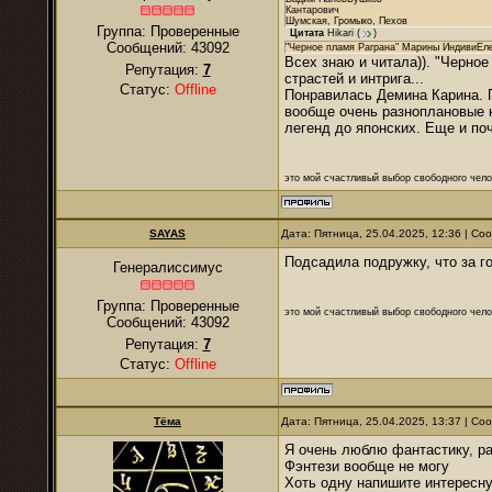
Кантарович
Шумская, Громыко, Пехов
Группа: Проверенные
Цитата
Hikari
(
)
Сообщений:
43092
"Черное пламя Раграна" Марины ИндивиЕл
Всех знаю и читала)). "Черное
Репутация:
7
страстей и интрига...
Статус:
Offline
Понравилась Демина Карина. П
вообще очень разноплановые к
легенд до японских. Еще и поч
это мой счастливый выбор свободного чело
SAYAS
Дата: Пятница, 25.04.2025, 12:36 | С
Подсадила подружку, что за го
Генералиссимус
Группа: Проверенные
это мой счастливый выбор свободного чело
Сообщений:
43092
Репутация:
7
Статус:
Offline
Тёма
Дата: Пятница, 25.04.2025, 13:37 | С
Я очень люблю фантастику, ра
Фэнтези вообще не могу
Хоть одну напишите интересну