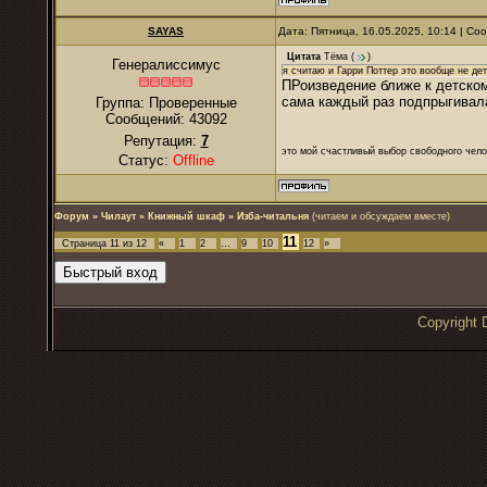
SAYAS
Дата: Пятница, 16.05.2025, 10:14 | С
Цитата
Тёма
(
)
Генералиссимус
я считаю и Гарри Поттер это вообще не де
ПРоизведение ближе к детском
сама каждый раз подпрыгивала
Группа: Проверенные
Сообщений:
43092
Репутация:
7
это мой счастливый выбор свободного чело
Статус:
Offline
Форум
»
Чилаут
»
Книжный шкаф
»
Изба-читальня
(читаем и обсуждаем вместе)
11
Страница
11
из
12
«
1
2
…
9
10
12
»
Copyrigh