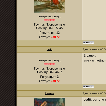
Генералиссимус
Группа: Проверенные
Сообщений:
25845
Репутация:
12
Статус:
Offline
Ledii
Дата: Четверг, 06.
Eleanor
,
Генералиссимус
книги я люблю 
Группа: Проверенные
Сообщений:
4697
Репутация:
3
Статус:
Offline
Eleanor
Дата: Четверг, 06.
Ledii
, вот мне