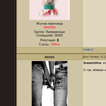
Жгучая перечница
Группа: Проверенные
Сообщений:
26420
Репутация:
8
Статус:
Offline
Nurаsha
Дата: Четверг, 12.
krasavishna
, к
А так, вбиваю 