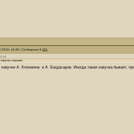
12.2019, 16:48 | Сообщение #
251
(
)
 озвучка хорошая.
 озвучке А. Клюквина и А. Багдасаров. Иногда такая озвучка бывает, пр