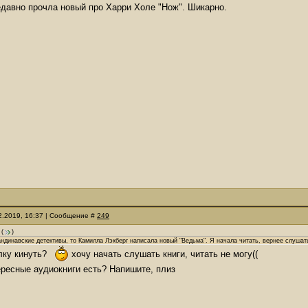
давно прочла новый про Харри Холе "Нож". Шикарно.
12.2019, 16:37 | Сообщение #
249
(
)
андинавские детективы, то Камилла Лэкберг написала новый "Ведьма". Я начала читать, вернее слушать
ку кинуть?
хочу начать слушать книги, читать не могу((
ересные аудиокниги есть? Напишите, плиз