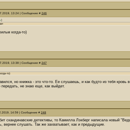
07.2019, 13:24 | Сообщение #
246
)
ом»
ильм когда-то)
07.2019, 13:38 | Сообщение #
247
огда-то)
авился, но книжка - это что-то. Ее слушаешь, и как будто из тебя кровь 
 передать, не знаю еще, как выйдет.
12.2019, 14:59 | Сообщение #
248
бит скандинавские детективы, то Камилла Лэкберг написала новый "Вед
ь, вернее слушать. Так же захватывает, как и предыдущие.