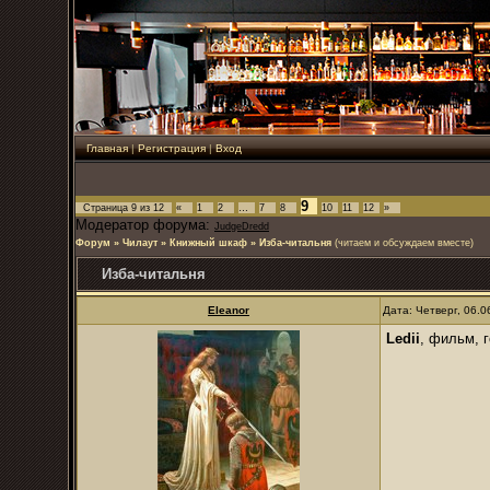
Главная
|
Регистрация
|
Вход
9
Страница
9
из
12
«
1
2
…
7
8
10
11
12
»
Модератор форума:
JudgeDredd
Форум
»
Чилаут
»
Книжный шкаф
»
Изба-читальня
(читаем и обсуждаем вместе)
Изба-читальня
Eleanor
Дата: Четверг, 06.
Ledii
, фильм, 