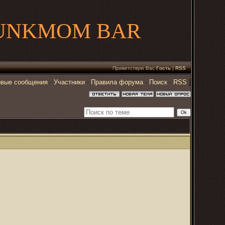
UNKMOM BAR
Приветствую Вас
Гость
|
RSS
вые сообщения
·
Участники
·
Правила форума
·
Поиск
·
RSS
]