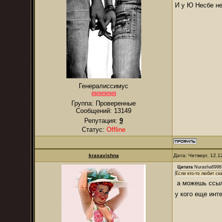
И у Ю Несбе не
Генералиссимус
Группа: Проверенные
Сообщений:
13149
Репутация:
9
Статус:
Offline
krasavishna
Дата: Четверг, 12.
Цитата
Nurasha6998
Если кто-то любит ск
а можешь ссыл
у кого еще инт