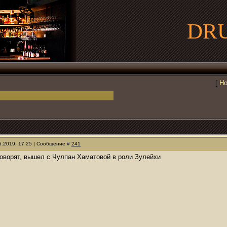
DR
[
Но
06.2019, 17:25 | Сообщение #
241
говорят, вышел с Чулпан Хаматовой в роли Зулейхи