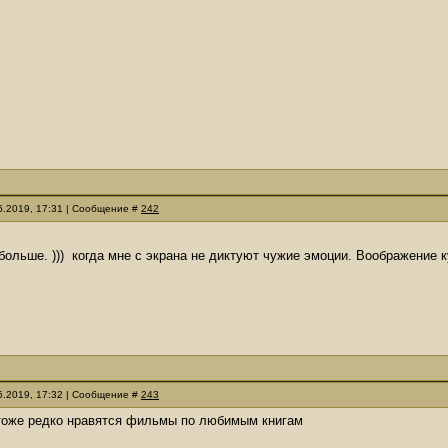
06.2019, 17:31 | Сообщение #
242
больше. ))) когда мне с экрана не диктуют чужие эмоции. Воображение
06.2019, 17:32 | Сообщение #
243
 тоже редко нравятся фильмы по любимым книгам