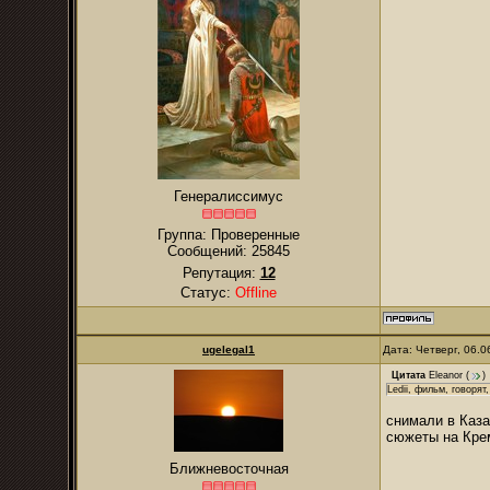
Генералиссимус
Группа: Проверенные
Сообщений:
25845
Репутация:
12
Статус:
Offline
ugelegal1
Дата: Четверг, 06.
Цитата
Eleanor
(
)
Ledii, фильм, говоря
снимали в Каза
сюжеты на Крем
Ближневосточная