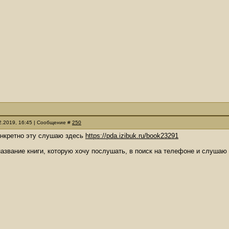
12.2019, 16:45 | Сообщение #
250
онкретно эту слушаю здесь
https://pda.izibuk.ru/book23291
название книги, которую хочу послушать, в поиск на телефоне и слушаю