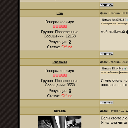
Elka
Дата: Вторник, 30.
Цитата
lena55313
(
Генералиссимус
«Интервью с вампир
мой любимый ф
Группа: Проверенные
Сообщений:
12158
Репутация:
2
Статус:
Offline
lena55313
Дата: Вторник, 30.
Цитата
Elka444
(
)
Генералиссимус
мой любимый фильм к
И мне очень нр
Группа: Проверенные
постараюсь это
Сообщений:
3550
Репутация:
3
Статус:
Offline
Nurаsha
Дата: Четверг, 12.
Если кто-то лю
Я начала читат