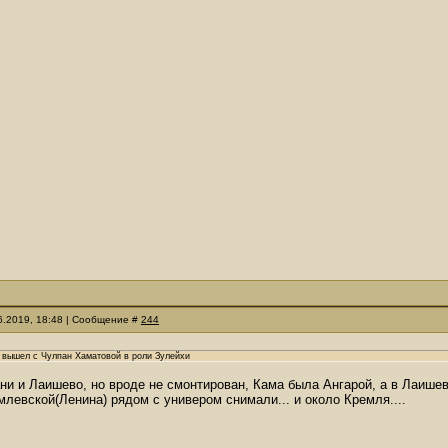
06.2019, 18:48 | Сообщение #
244
т, вышел с Чулпан Хаматовой в роли Зулейхи
ни и Лаишево, но вроде не смонтирован, Кама была Ангарой, а в Лаишев
левской(Ленина) рядом с универом снимали... и около Кремля....